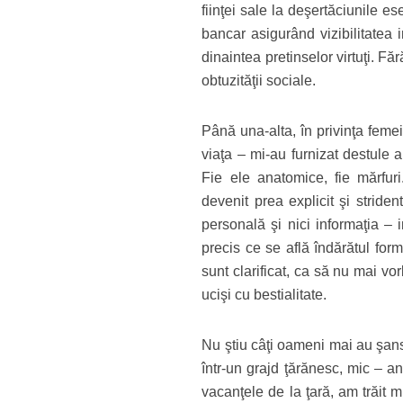
fiinţei sale la deşertăciunile ese
bancar asigurând vizibilitatea 
dinaintea pretinselor virtuţi. F
obtuzităţii sociale.
Până una-alta, în privinţa femei
viaţa – mi-au furnizat destule 
Fie ele anatomice, fie mărfuri.
devenit prea expli­cit şi strid
personală şi nici informaţia – 
precis ce se află îndărătul for
sunt clarificat, ca să nu mai v
ucişi cu bestiali­tate.
Nu ştiu câţi oameni mai au şansa 
într-un grajd ţărănesc, mic – an
vacanţele de la ţară, am trăit 