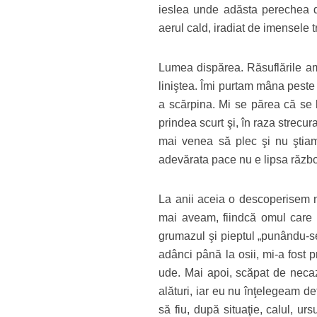
ieslea unde adăsta perechea de
aerul cald, iradiat de imensele 
Lumea dispărea. Răsuflările amp
liniştea. Îmi purtam mâna peste
a scărpina. Mi se părea că se b
prindea scurt şi, în raza strecur
mai venea să plec şi nu ştiam
adevărata pace nu e lipsa războ
La anii aceia o descoperisem nu
mai aveam, fiindcă omul care m
grumazul şi pieptul „punându-se
adânci până la osii, mi-a fost p
ude. Mai apoi, scăpat de necaz
alături, iar eu nu înţelegeam def
să fiu, după situaţie, calul, u