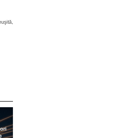
uşită,
ori
e