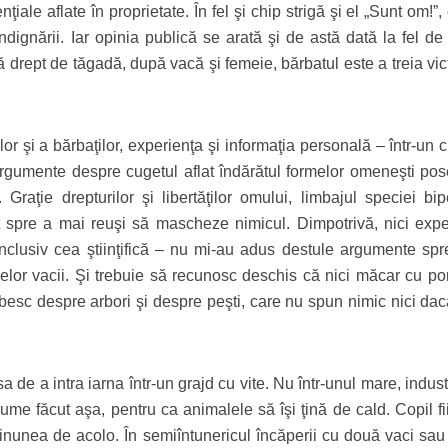
nţiale aflate în proprietate. În fel şi chip strigă şi el „Sunt om!”,
indignării. Iar opinia publică se arată şi de astă dată la fel d
ără drept de tăgadă, după vacă şi femeie, bărbatul este a treia vi
lor şi a bărbaţilor, experienţa şi informaţia personală – într-un 
argumente despre cugetul aflat îndărătul formelor omeneşti pos
 Graţie drepturilor şi libertăţilor omului, limbajul speciei bi
ent spre a mai reuşi să mascheze nimicul. Dimpotrivă, nici expe
inclusiv cea ştiinţifică – nu mi-au adus destule argumente spre
melor vacii. Şi trebuie să recunosc deschis că nici măcar cu por
orbesc despre arbori şi despre peşti, care nu spun nimic nici da
de a intra iarna într-un grajd cu vite. Nu într-unul mare, industr
ume făcut aşa, pentru ca animalele să îşi ţină de cald. Copil fi
mi­nunea de acolo. În semiîntunericul încăperii cu două vaci sau