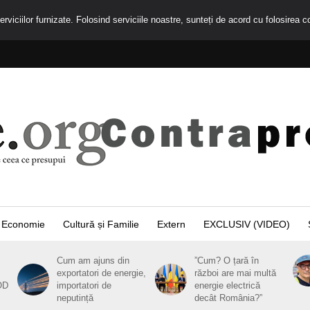
rviciilor furnizate. Folosind serviciile noastre, sunteți de acord cu folosirea c
Economie
Cultură și Familie
Extern
EXCLUSIV (VIDEO)
Cum am ajuns din
”Cum? O țară în
exportatori de energie,
război are mai multă
OD
importatori de
energie electrică
neputință
decât România?”