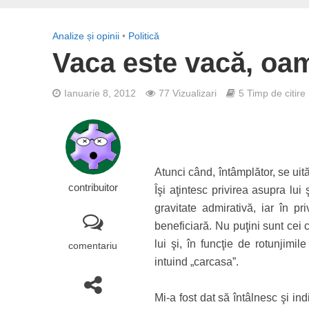
Analize și opinii
•
Politică
Vaca este vacă, oam
Ianuarie 8, 2012
77 Vizualizari
5 Timp de citire
Atunci când, întâmplător, se uit
contribuitor
Îşi aţintesc privirea asupra lu
gravitate admirativă, iar în p
beneficiară. Nu puţini sunt cei c
lui şi, în funcţie de rotunjimi
comentariu
intuind „carcasa”.
Mi-a fost dat să întâlnesc şi indi