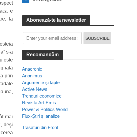
 aspect
vaca e
re, la
Abonează-te la newsletter
cesteia
na” s-a
Recomandăm
iu este
dignată
Anacronic
ţa prin
Anonimus
Argumente și fapte
tradale
Active News
eauna,
Trenduri economice
Revista Art-Emis
Power & Politics World
Flux-Știri și analize
ât mai
, deşi
Trăsături din Front
ucerea