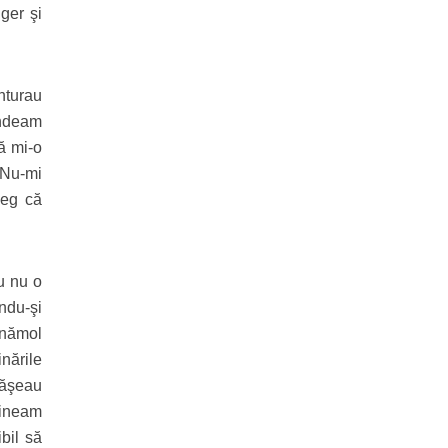
ger şi
nturau
indeam
ă mi-o
. Nu-mi
leg că
u nu o
ndu-şi
 nămol
inările
păşeau
 ţineam
bil să