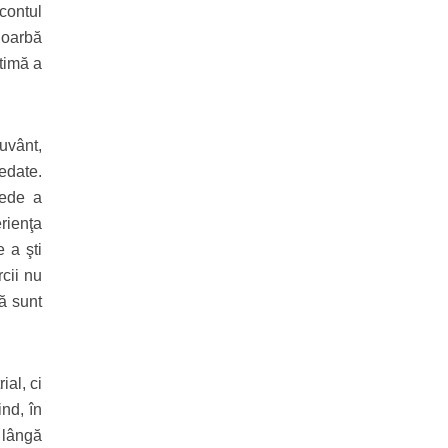
 contul
e oarbă
ctimă a
cuvânt,
edate.
pede a
rienţa
 a şti
cii nu
că sunt
ial, ci
ind, în
 lângă