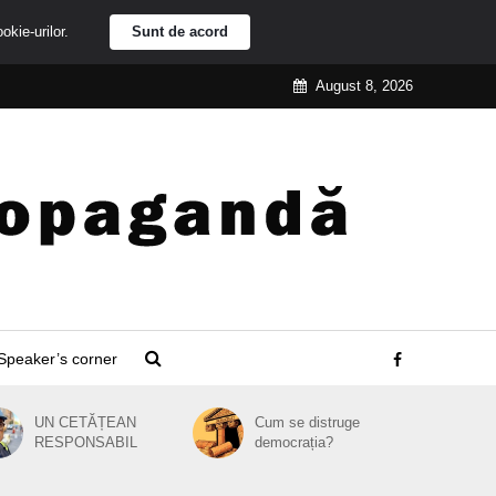
ookie-urilor.
Sunt de acord
August 8, 2026
Speaker’s corner
UN CETĂȚEAN
Cum se distruge
RESPONSABIL
democrația?