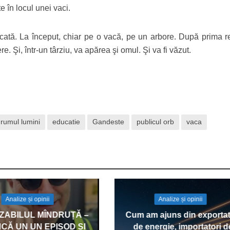
e în locul unei vaci.
ercată. La început, chiar pe o vacă, pe un arbore. După prima re
e. Şi, într-un târziu, va apărea şi omul. Şi va fi văzut.
rumul lumini
educatie
Gandeste
publicul orb
vaca
Analize și opinii
Analize și opinii
IZABILUL MÎNDRUȚĂ –
Cum am ajuns din exportat
ÎNCĂ UN UN EPISOD ȘI
de energie, importatori d