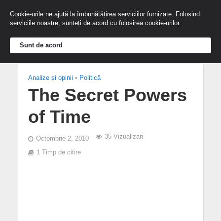
Cookie-urile ne ajută la îmbunătățirea serviciilor furnizate. Folosind
serviciile noastre, sunteți de acord cu folosirea cookie-urilor.
Sunt de acord
Analize și opinii
•
Politică
The Secret Powers
of Time
35 Vizualizari
Octombrie 2, 2010
1 Timp de citire