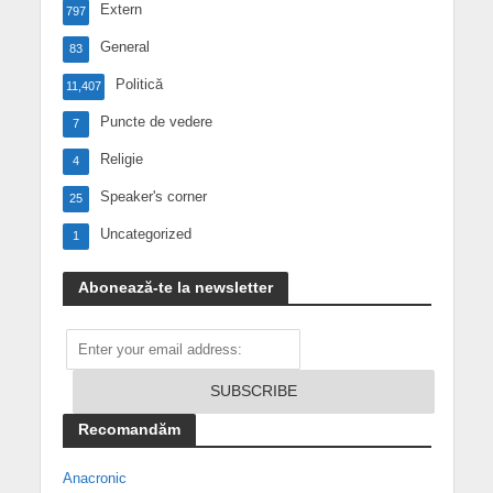
Extern
797
General
83
Politică
11,407
Puncte de vedere
7
Religie
4
Speaker's corner
25
Uncategorized
1
Abonează-te la newsletter
Recomandăm
Anacronic