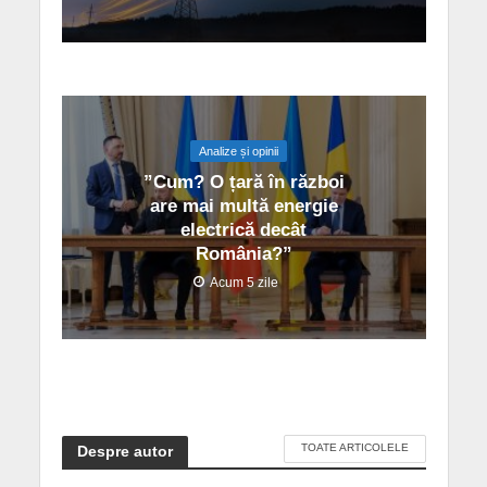
Analize și opinii
”Cum? O țară în război
are mai multă energie
electrică decât
România?”
Acum 5 zile
TOATE ARTICOLELE
Despre autor