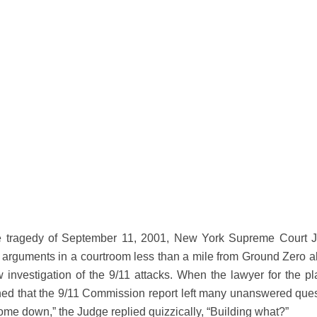
he tragedy of September 11, 2001, New York Supreme Court J
arguments in a courtroom less than a mile from Ground Zero a
w investigation of the 9/11 attacks. When the lawyer for the pla
ined that the 9/11 Commission report left many unanswered ques
ome down,” the Judge replied quizzically, “Building what?”