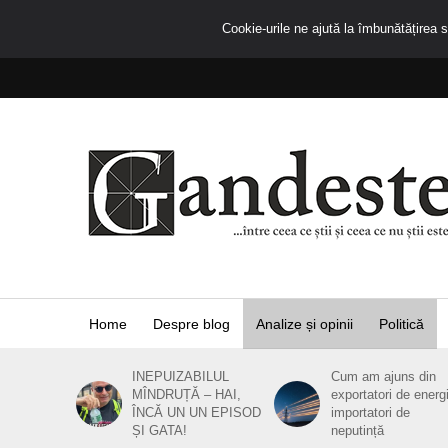
Cookie-urile ne ajută la îmbunătățirea se
Home
Despre blog
Analize și opinii
Politică
INEPUIZABILUL
Cum am ajuns din
MÎNDRUȚĂ – HAI,
exportatori de energ
ÎNCĂ UN UN EPISOD
importatori de
ȘI GATA!
neputință