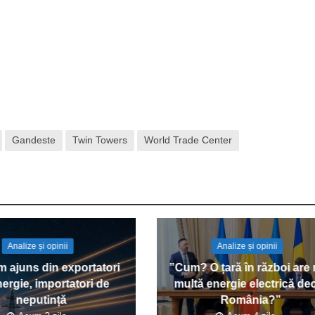
Gandeste
Twin Towers
World Trade Center
Analize și opinii
Analize și opinii
 ajuns din exportatori
”Cum? O țară în război are
ergie, importatori de
multă energie electrică de
neputință
România?”