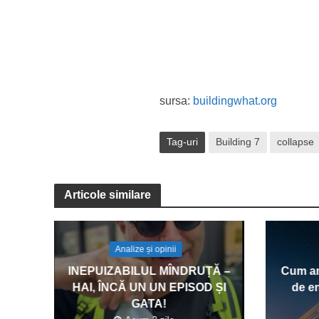
sursa:
buildingwhat.org
Tag-uri
Building 7
collapse
Articole similare
Analize și opinii
INEPUIZABILUL MÎNDRUȚĂ –
Cum am
HAI, ÎNCĂ UN UN EPISOD ȘI
de en
GATA!