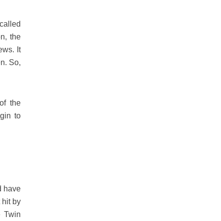
called
n, the
ws. It
n. So,
of the
gin to
d have
 hit by
e Twin