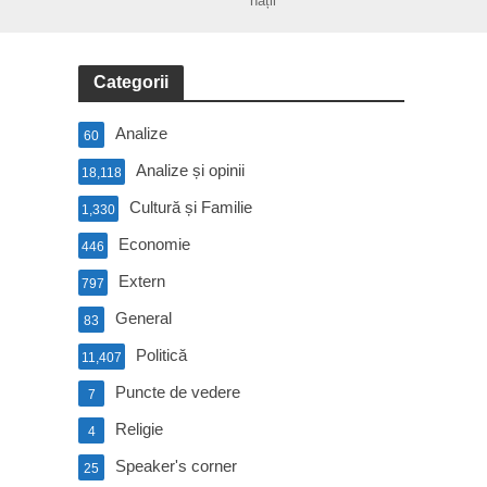
nații
Categorii
Analize
60
Analize și opinii
18,118
Cultură și Familie
1,330
Economie
446
Extern
797
General
83
Politică
11,407
Puncte de vedere
7
Religie
4
Speaker's corner
25