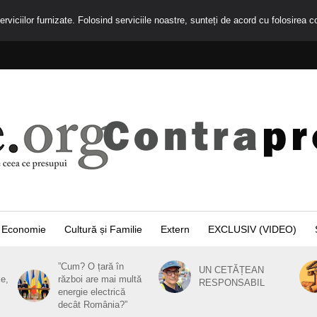
rviciilor furnizate. Folosind serviciile noastre, sunteți de acord cu folosirea c
Economie
Cultură și Familie
Extern
EXCLUSIV (VIDEO)
”Cum? O țară în
UN CETĂȚEAN
ie,
război are mai multă
RESPONSABIL
energie electrică
decât România?”