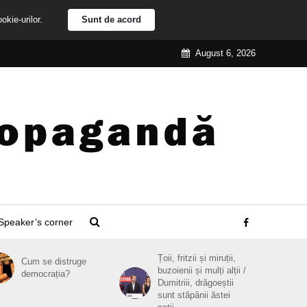
ookie-urilor.
Sunt de acord
August 6, 2026
Speaker’s corner
Țoii, fritzii și miruții,
Cum se distruge
buzoienii și mulți alții /
democrația?
Dumitriii, drăgoeștii
sunt stăpânii ăstei