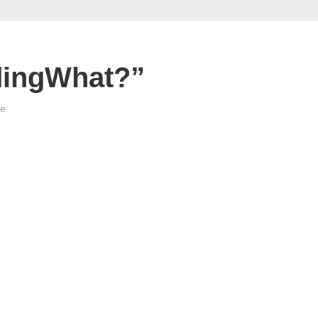
ldingWhat?”
re