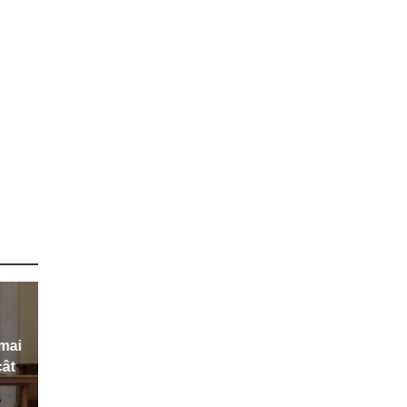
 mai
cât