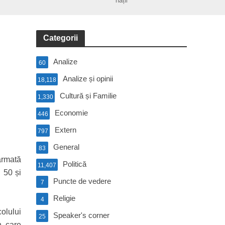
nații
Categorii
Analize
60
Analize și opinii
18,118
Cultură și Familie
1,330
Economie
446
Extern
797
General
83
armată
Politică
11,407
 50 și
Puncte de vedere
7
Religie
4
olului
Speaker's corner
25
n care