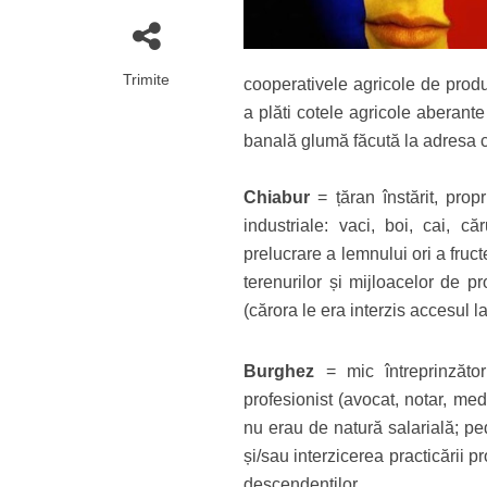
Trimite
cooperativele agricole de produc
a plăti cotele agricole aberante
banală glumă făcută la adresa com
Chiabur
= țăran înstărit, prop
industriale: vaci, boi, cai, c
prelucrare a lemnului ori a fruc
terenurilor și mijloacelor de p
(cărora le era interzis accesul l
Burghez
= mic întreprinzător
profesionist (avocat, notar, me
nu erau de natură salarială; pe
și/sau interzicerea practicării p
descendenților.