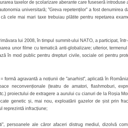
ăturarea taxelor de școlarizare aberante care fuseseră introduse 
și autonomia universitară; ”Greva repetenților” a fost denumirea 
u că cele mai mari taxe trebuiau plătite pentru repetarea exam
imăvara lui 2008, în timpul summit-ului NATO, a participat, într
narea unor filme cu tematică anti-globalizare; ulterior, termenul
ează în mod public pentru drepturi civile, sociale ori pentru pro
= formă agravantă a noțiunii de ”anarhist”, aplicată în România
oace neconvenționale (teatru de amatori, flashmoburi, expro
tc.) proiectului de extragere a aurului cu cianuri de la Roșia M
ate genetic și, mai nou, exploatării gazelor de șist prin frac
l reprezintă infracțiune;
i”, persoanele ale căror afaceri distrug mediul, dizolvă comu