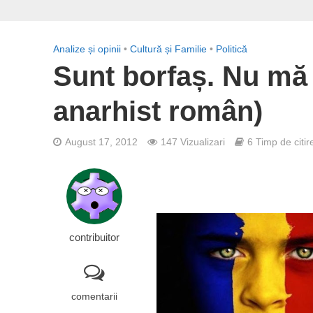
Analize și opinii
•
Cultură și Familie
•
Politică
Sunt borfaș. Nu mă 
anarhist român)
August 17, 2012
147 Vizualizari
6 Timp de citir
contribuitor
comentarii