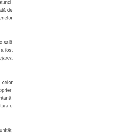
atunci,
dată de
enelor
-o sală
 a fost
tejarea
 celor
prieri
ontană,
turare
nități