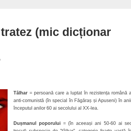
tratez (mic dicționar
e
Tâlhar
= persoană care a luptat în rezistența română 
anti-comunistă (în special în Făgăraș și Apuseni) în anii
începutul anilor 60 ai secolului al XX-lea.
Dușmanul poporului
= (în aceeași ani 50-60 ai sec
trecut) subspecie de ”tâlhar”, categorie foarte vastă î