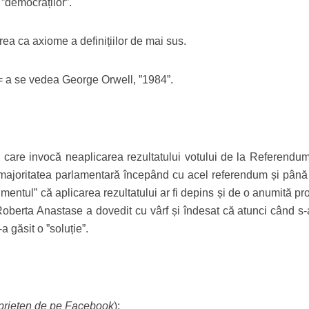
”democraților”.
ea ca axiome a definițiilor de mai sus.
 = a se vedea George Orwell, ”1984”.
ei care invocă neaplicarea rezultatului votului de la Referendum
 majoritatea parlamentară începând cu acel referendum și pân
mentul” că aplicarea rezultatului ar fi depins și de o anumită pr
 Roberta Anastase a dovedit cu vârf și îndesat că atunci când s-
a găsit o ”soluție”.
 prieten de pe Facebook
):