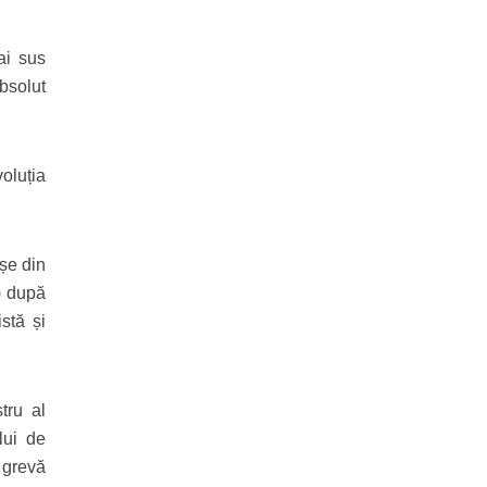
ai sus
bsolut
oluția
așe din
) după
stă și
tru al
lui de
 grevă