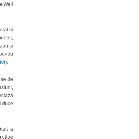
pe Wall
ural și
denți,
atru și
 pentru
ici
).
use de
siuni,
reciază
ți duce
tuit a
) către