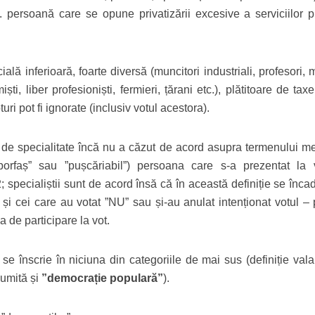
i; 2. persoană care se opune privatizării excesive a serviciilor 
ială inferioară, foarte diversă (muncitori industriali, profesori, 
iști, liber profesioniști, fermieri, țărani etc.), plătitoare de tax
turi pot fi ignorate (inclusiv votul acestora).
a de specialitate încă nu a căzut de acord asupra termenului me
borfaș” sau ”pușcăriabil”) persoana care s-a prezentat la 
 specialiștii sunt de acord însă că în această definiție se înca
t și cei care au votat ”NU” sau și-au anulat intenționat votul –
a de participare la vot.
 înscrie în niciuna din categoriile de mai sus (definiție valab
umită și
”
democrație populară
”
).