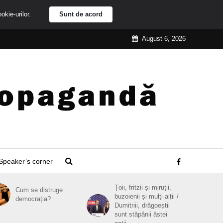
ookie-urilor.
Sunt de acord
August 6, 2026
Speaker’s corner
Țoii, fritzii și miruții,
Cum se distruge
buzoienii și mulți alții /
democrația?
Dumitriii, drăgoeștii
sunt stăpânii ăstei