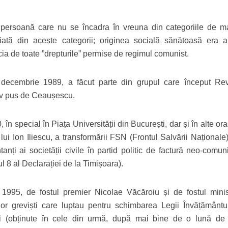
persoană care nu se încadra în vreuna din categoriile de m
ată din aceste categorii; originea socială sănătoasă era a
ia de toate ”drepturile” permise de regimul comunist.
decembrie 1989, a făcut parte din grupul care început Rev
tiv pus de Ceaușescu.
în special în Piața Universității din București, dar și în alte or
lui Ion Iliescu, a transformării FSN (Frontul Salvării Naționale
nți ai societății civile în partid politic de factură neo-comuni
ul 8 al Declarației de la Timișoara).
n 1995, de fostul premier Nicolae Văcăroiu și de fostul minis
lor greviști care luptau pentru schimbarea Legii Învățământu
ări (obținute în cele din urmă, după mai bine de o lună de