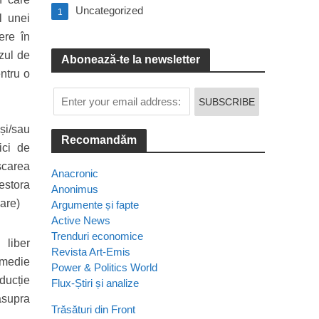
Uncategorized
1
l unei
ere în
uzul de
Abonează-te la newsletter
entru o
și/sau
Recomandăm
ici de
iscarea
Anacronic
estora
Anonimus
oare)
Argumente și fapte
Active News
Trenduri economice
 liber
Revista Art-Emis
e medie
Power & Politics World
ducție
Flux-Știri și analize
 asupra
Trăsături din Front