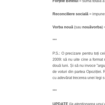
Forțele Binelui
= suma totală a 
Reconciliere socială
= impuner
Vorba nouă
(sau
nouăvorba
)
***
P.S.: O precizare pentru toți c
2009: să nu uite cine a format
două luni. Și să nu invoce ”argu
de voturi din partea Opoziției.
cu adevărat trecerea unei legi s-
***
UPDATE
(
la atenționarea unui