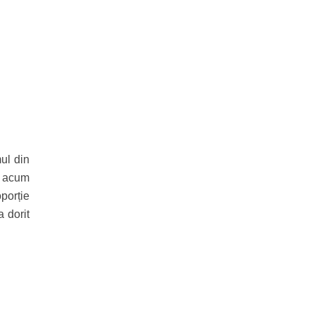
ul din
ă acum
oporție
a dorit