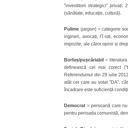
”investitorii strategici” privaț
(sănătate, educație, cultură).
Pulime
(
jargon
) = categorie soc
ingineri, avocați, IT-iști, econom
impozite, ale căror opinii și drep
Borfaș/pușcăriabil
= literatur
definească cel mai corect (”
Referendumul din 29 iulie 2012;
atât cei care au votat ”DA”, câ
încadrare este suficientă condiți
Democrat
= persoană care nu se
pentru perioada comunistă, den