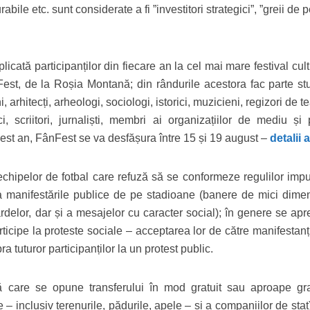
bile etc. sunt considerate a fi ”investitori strategici”, ”greii de 
icată participanților din fiecare an la cel mai mare festival cult
st, de la Roșia Montană; din rândurile acestora fac parte stu
arhitecți, arheologi, sociologi, istorici, muzicieni, regizori de te
ici, scriitori, jurnaliști, membri ai organizațiilor de mediu și
acest an, FânFest se va desfășura între 15 și 19 august –
detalii a
chipelor de fotbal care refuză să se conformeze regulilor imp
 manifestările publice de pe stadioane (banere de mici dimen
ardelor, dar și a mesajelor cu caracter social); în genere se ap
articipe la proteste sociale – acceptarea lor de către manifestan
ra tuturor participanților la un protest public.
care se opune transferului în mod gratuit sau aproape gra
 – inclusiv terenurile, pădurile, apele – și a companiilor de stat