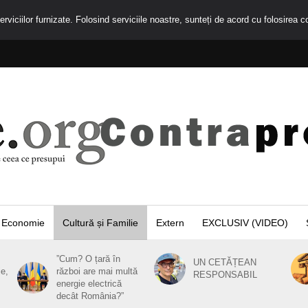
rviciilor furnizate. Folosind serviciile noastre, sunteți de acord cu folosirea c
Economie
Cultură și Familie
Extern
EXCLUSIV (VIDEO)
”Cum? O țară în
UN CETĂȚEAN
ie,
război are mai multă
RESPONSABIL
energie electrică
decât România?”