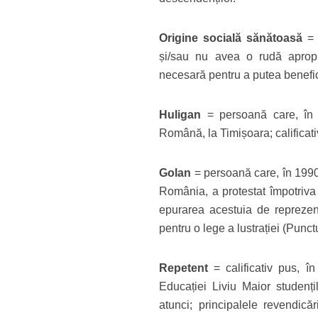
Origine socială sănătoasă
= 
și/sau nu avea o rudă apropi
necesară pentru a putea benefic
Huligan
= persoană care, în 
Română, la Timișoara; califica
Golan
= persoană care, în 1990, 
România, a protestat împotriva 
epurarea acestuia de reprezenta
pentru o lege a lustrației (Punct
Repetent
= calificativ pus, î
Educației Liviu Maior studenți
atunci; principalele revendic