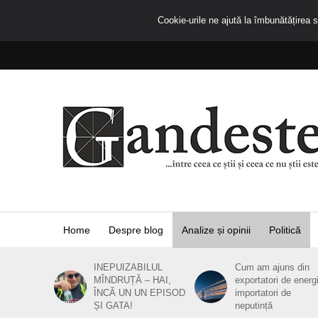
Cookie-urile ne ajută la îmbunătățirea se
Home
Despre blog
Analize și opinii
Politică
INEPUIZABILUL
Cum am ajuns din
MÎNDRUȚĂ – HAI,
exportatori de energ
ÎNCĂ UN UN EPISOD
importatori de
ȘI GATA!
neputință