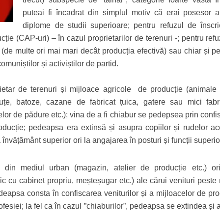
puteai fi încadrat din simplul motiv că erai posesor a
diplome de studii superioare; pentru refuzul de înscri
ție (CAP-uri) – în cazul proprietarilor de terenuri -; pentru ref
 (de multe ori mai mari decât producția efectivă) sau chiar și p
uniștilor și activiștilor de partid.
rietar de terenuri și mijloace agricole de producție (animale 
ăruțe, batoze, cazane de fabricat țuica, gatere sau mici fabr
telor de pădure etc.); vina de a fi chiabur se pedepsea prin conf
roducție; pedeapsa era extinsă și asupra copiilor și rudelor ac
a învățământ superior ori la angajarea în posturi și funcții superi
 din mediul urban (magazin, atelier de producție etc.) ori
dic cu cabinet propriu, meșteșugar etc.) ale cărui venituri pest
deapsa consta în confiscarea veniturilor și a mijloacelor de pro
rofesiei; la fel ca în cazul ”chiaburilor”, pedeapsa se extindea și