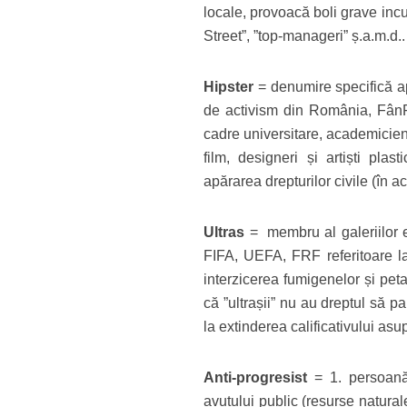
locale, provoacă boli grave incura
Street”, ”top-manageri” ș.a.m.d..
Hipster
= denumire specifică apl
de activism din România, FânFe
cadre universitare, academicieni, 
film, designeri și artiști plast
apărarea drepturilor civile (în 
Ultras
= membru al galeriilor e
FIFA, UEFA, FRF referitoare la
interzicerea fumigenelor și pet
că ”ultrașii” nu au dreptul să p
la extinderea calificativului asup
Anti-progresist
= 1. persoană 
avutului public (resurse naturale