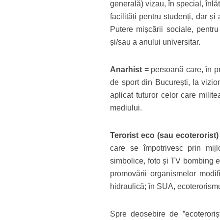
generală) vizau, în special, înl
facilități pentru studenți, dar 
Putere mișcării sociale, pentr
și/sau a anului universitar.
Anarhist
= persoană care, în pr
de sport din București, la vizio
aplicat tuturor celor care milit
mediului.
Terorist eco (sau ecoterorist)
care se împotrivesc prin mijl
simbolice, foto și TV bombing e
promovării organismelor modific
hidraulică; în SUA, ecoterorismu
Spre deosebire de ”ecoterorișt