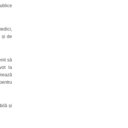
publice
medici,
e și de
nit să
vot la
drează
 pentru
ilă și