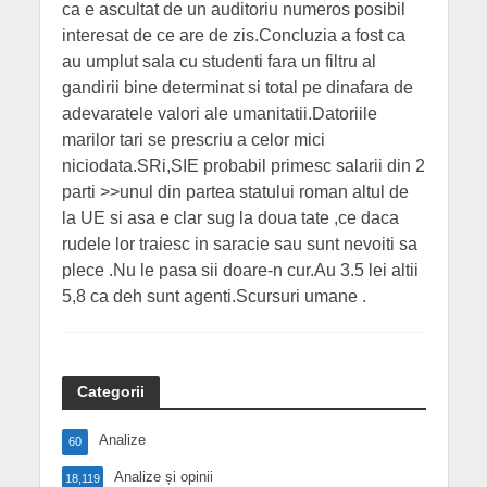
ca e ascultat de un auditoriu numeros posibil
interesat de ce are de zis.Concluzia a fost ca
au umplut sala cu studenti fara un filtru al
gandirii bine determinat si total pe dinafara de
adevaratele valori ale umanitatii.Datoriile
marilor tari se prescriu a celor mici
niciodata.SRi,SIE probabil primesc salarii din 2
parti >>unul din partea statului roman altul de
la UE si asa e clar sug la doua tate ,ce daca
rudele lor traiesc in saracie sau sunt nevoiti sa
plece .Nu le pasa sii doare-n cur.Au 3.5 lei altii
5,8 ca deh sunt agenti.Scursuri umane .
Categorii
Analize
60
Analize și opinii
18,119