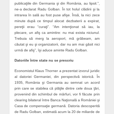
publicaţiile din Germania şi din România, au lipsit.”,
ne-a declarat Radu Golban. În tot holul clădirii şi la
intrarea în sală au fost puse afişe. Însă, la nici zece
minute după ce timpul alocat dezbaterii a expirat,
pereţii erau “curaţi”. “Am intenţionat să iau, la
plecare, un afiş ca amintire: nu mai exista niciunul.
Trebuia să merg la aeroport, mă grăbeam, am
căutat şi eu şi organizatorii, dar nu am mai găsit nici
urmă de afiş”, îşi aduce aminte Radu Golban.
Datoriile între state nu se prescriu
Economistul Klaus Thorner a prezentat izvorul juridic
al datoriei Germaniei, din perspectivă istorică. În
1935, România şi Germania au semnat un acord
prin care se stabilea că plăţile dintre cele doua ţări,
provenind din schimbul de mărfuri, vor fi făcute prin
clearing bilateral între Banca Naţională a României şi
Casa de compensaţie germană. Datoria descoperită
de Radu Golban, estimată acum la 20 de miliarde de