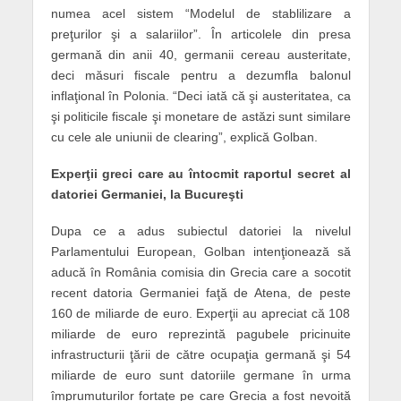
numea acel sistem “Modelul de stablilizare a
preţurilor şi a salariilor”. În articolele din presa
germană din anii 40, germanii cereau austeritate,
deci măsuri fiscale pentru a dezumfla balonul
inflaţional în Polonia. “Deci iată că şi austeritatea, ca
şi politicile fiscale şi monetare de astăzi sunt similare
cu cele ale uniunii de clearing”, explică Golban.
Experţii greci care au întocmit raportul secret al
datoriei Germaniei, la Bucureşti
Dupa ce a adus subiectul datoriei la nivelul
Parlamentului European, Golban intenţionează să
aducă în România comisia din Grecia care a socotit
recent datoria Germaniei faţă de Atena, de peste
160 de miliarde de euro. Experţii au apreciat că 108
miliarde de euro reprezintă pagubele pricinuite
infrastructurii ţării de către ocupaţia germană şi 54
miliarde de euro sunt datoriile germane în urma
împrumuturilor fortaţe pe care Grecia a fost nevoită