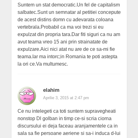
Suntem un stat democratic.Un fel de capitalism
salbatec.Sunt un semnatar al petitiei concepute
de acest distins domn cu adevarata coloana
vertebrala.Probabil ca ma voi trezi si eu
expulzat din propria tara.Dar fiti siguri ca nu am
avut teama vreo 15 ani prin strainatate de
expulzare.Aici nici atat nu are de ce sa-mi fie
teama.Iar ma intorc;in Romania te poti astepta
la ori ce.Va multumesc.
elahim
Aprilie 3, 2015 at 2:47 pm
Ce nu intelegeti ca toti suntem supravegheati
nonstop Dl golban in timp ce-si scria ciorna
discursului ei deja faceau aranjamentele ca in
sala sa fie persoane aeriene si sa-i induca d-lui