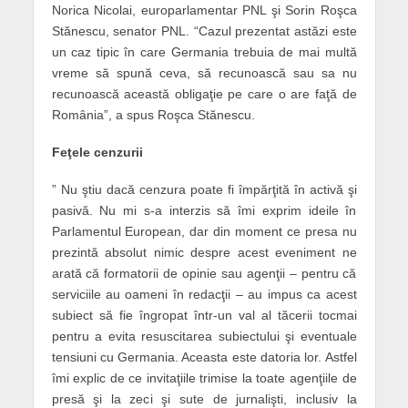
Norica Nicolai, europarlamentar PNL şi Sorin Roşca
Stănescu, senator PNL. “Cazul prezentat astăzi este
un caz tipic în care Germania trebuia de mai multă
vreme să spună ceva, să recunoască sau sa nu
recunoască această obligaţie pe care o are faţă de
România”, a spus Roşca Stănescu.
Feţele cenzurii
” Nu ştiu dacă cenzura poate fi împărţită în activă şi
pasivă. Nu mi s-a interzis să îmi exprim ideile în
Parlamentul European, dar din moment ce presa nu
prezintă absolut nimic despre acest eveniment ne
arată că formatorii de opinie sau agenţii – pentru că
serviciile au oameni în redacţii – au impus ca acest
subiect să fie îngropat într-un val al tăcerii tocmai
pentru a evita resuscitarea subiectului şi eventuale
tensiuni cu Germania. Aceasta este datoria lor. Astfel
îmi explic de ce invitaţiile trimise la toate agenţiile de
presă şi la zeci şi sute de jurnalişti, inclusiv la