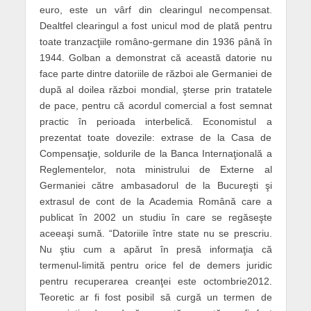
euro, este un vârf din clearingul necompensat.
Dealtfel clearingul a fost unicul mod de plată pentru
toate tranzacţiile româno-germane din 1936 până în
1944. Golban a demonstrat că această datorie nu
face parte dintre datoriile de război ale Germaniei de
după al doilea război mondial, şterse prin tratatele
de pace, pentru că acordul comercial a fost semnat
practic în perioada interbelică. Economistul a
prezentat toate dovezile: extrase de la Casa de
Compensaţie, soldurile de la Banca Internaţională a
Reglementelor, nota ministrului de Externe al
Germaniei către ambasadorul de la Bucureşti şi
extrasul de cont de la Academia Română care a
publicat în 2002 un studiu în care se regăseşte
aceeaşi sumă. “Datoriile între state nu se prescriu.
Nu ştiu cum a apărut în presă informaţia că
termenul-limită pentru orice fel de demers juridic
pentru recuperarea creanţei este octombrie2012.
Teoretic ar fi fost posibil să curgă un termen de