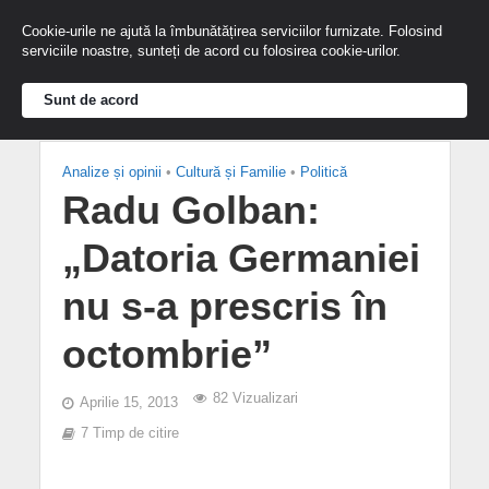
Cookie-urile ne ajută la îmbunătățirea serviciilor furnizate. Folosind
serviciile noastre, sunteți de acord cu folosirea cookie-urilor.
Sunt de acord
Analize și opinii
•
Cultură și Familie
•
Politică
Radu Golban:
„Datoria Germaniei
nu s-a prescris în
octombrie”
82 Vizualizari
Aprilie 15, 2013
7 Timp de citire