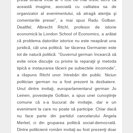
această imagine, asociată cu calitatea sa de
organizator al evenimentului, să atragă atenţia şi
comentariile presei”, a mai spus Radu Golban.
Dealtfel, Albrecht Ritchl, profesor de istorie
economică la London School of Economics, a arătat
că problema datoriilor istorice nu este neapărat una
juridică, cât una politică. Iar tăcerea Germaniei este
tot de natură politică: “Guvernul german încearcă să
evite orice discuţie cu privire la reparaţii şi metoda
tipică e instaurarea tăcerii pe subiectele incomode”,
a răspuns Ritchl unor întrebări din public. Niciun
politician german nu a fost prezent la dezbatere.
Unul dintre invitaţi, europarlamentarul german Jo
Leinen, povesteşte Golban, a spus unei cunoştinţe
comune că s-a bucurat de invitaţie, dar e un
eveniment la care nu poate să participe. Chiar dacă
nu face parte din partidul cancelarului Angela
Merkel, ci din gruparea politică social-democrată.
Dintre politicienii români invitaţi au fost prezenţi doar