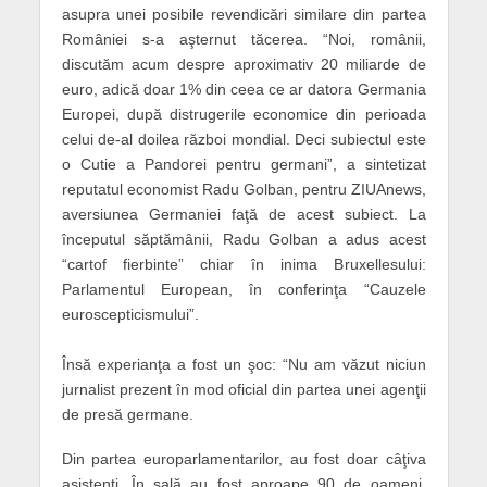
asupra unei posibile revendicări similare din partea
României s-a aşternut tăcerea. “Noi, românii,
discutăm acum despre aproximativ 20 miliarde de
euro, adică doar 1% din ceea ce ar datora Germania
Europei, după distrugerile economice din perioada
celui de-al doilea război mondial. Deci subiectul este
o Cutie a Pandorei pentru germani”, a sintetizat
reputatul economist Radu Golban, pentru ZIUAnews,
aversiunea Germaniei faţă de acest subiect. La
începutul săptămânii, Radu Golban a adus acest
“cartof fierbinte” chiar în inima Bruxellesului:
Parlamentul European, în conferinţa “Cauzele
euroscepticismului”.
Însă experianţa a fost un şoc: “Nu am văzut niciun
jurnalist prezent în mod oficial din partea unei agenţii
de presă germane.
Din partea europarlamentarilor, au fost doar câţiva
asistenţi. În sală au fost aproape 90 de oameni,