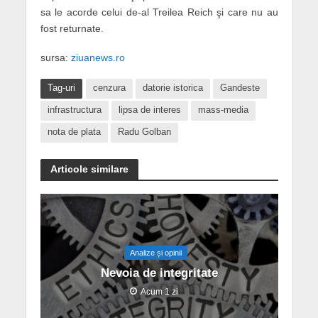
sa le acorde celui de-al Treilea Reich şi care nu au
fost returnate.
sursa:
ziuanews.ro
Tag-uri
cenzura
datorie istorica
Gandeste
infrastructura
lipsa de interes
mass-media
nota de plata
Radu Golban
Articole similare
Analize și opinii
Nevoia de integritate
Acum 1 zi