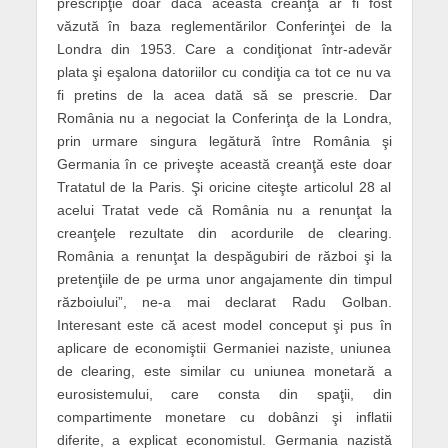
prescripţie doar dacă această creanţă ar fi fost
văzută în baza reglementărilor Conferinţei de la
Londra din 1953. Care a condiţionat într-adevăr
plata şi eşalona datoriilor cu condiţia ca tot ce nu va
fi pretins de la acea dată să se prescrie. Dar
România nu a negociat la Conferinţa de la Londra,
prin urmare singura legătură între România şi
Germania în ce priveşte această creanţă este doar
Tratatul de la Paris. Şi oricine citeşte articolul 28 al
acelui Tratat vede că România nu a renunţat la
creanţele rezultate din acordurile de clearing.
România a renunţat la despăgubiri de război şi la
pretenţiile de pe urma unor angajamente din timpul
războiului”, ne-a mai declarat Radu Golban.
Interesant este că acest model conceput şi pus în
aplicare de economiştii Germaniei naziste, uniunea
de clearing, este similar cu uniunea monetară a
eurosistemului, care consta din spaţii, din
compartimente monetare cu dobânzi şi inflatii
diferite, a explicat economistul. Germania nazistă