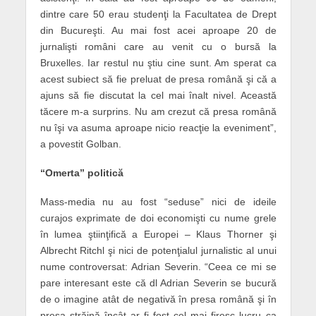
dintre care 50 erau studenţi la Facultatea de Drept
din Bucureşti. Au mai fost acei aproape 20 de
jurnalişti români care au venit cu o bursă la
Bruxelles. Iar restul nu ştiu cine sunt. Am sperat ca
acest subiect să fie preluat de presa română şi că a
ajuns să fie discutat la cel mai înalt nivel. Această
tăcere m-a surprins. Nu am crezut că presa română
nu îşi va asuma aproape nicio reacţie la eveniment”,
a povestit Golban.
“Omerta” politică
Mass-media nu au fost “seduse” nici de ideile
curajos exprimate de doi economişti cu nume grele
în lumea ştiinţifică a Europei – Klaus Thorner şi
Albrecht Ritchl şi nici de potenţialul jurnalistic al unui
nume controversat: Adrian Severin. “Ceea ce mi se
pare interesant este că dl Adrian Severin se bucură
de o imagine atât de negativă în presa română şi în
presa străină încât ar fi fost cel mai firesc lucru ca