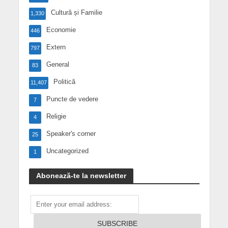
Cultură și Familie
1,330
Economie
446
Extern
797
General
83
Politică
11,407
Puncte de vedere
7
Religie
4
Speaker's corner
25
Uncategorized
1
Abonează-te la newsletter