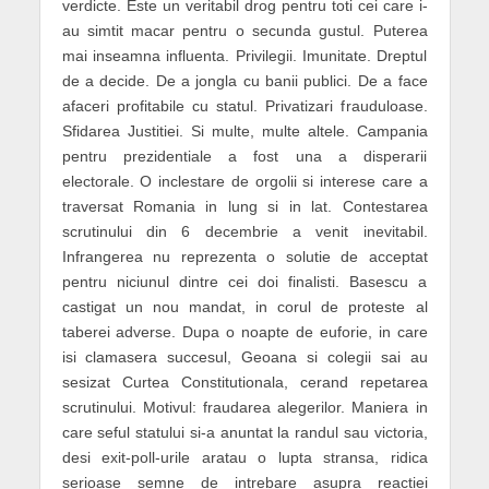
verdicte. Este un veritabil drog pentru toti cei care i-
au simtit macar pentru o secunda gustul. Puterea
mai inseamna influenta. Privilegii. Imunitate. Dreptul
de a decide. De a jongla cu banii publici. De a face
afaceri profitabile cu statul. Privatizari frauduloase.
Sfidarea Justitiei. Si multe, multe altele. Campania
pentru prezidentiale a fost una a disperarii
electorale. O inclestare de orgolii si interese care a
traversat Romania in lung si in lat. Contestarea
scrutinului din 6 decembrie a venit inevitabil.
Infrangerea nu reprezenta o solutie de acceptat
pentru niciunul dintre cei doi finalisti. Basescu a
castigat un nou mandat, in corul de proteste al
taberei adverse. Dupa o noapte de euforie, in care
isi clamasera succesul, Geoana si colegii sai au
sesizat Curtea Constitutionala, cerand repetarea
scrutinului. Motivul: fraudarea alegerilor. Maniera in
care seful statului si-a anuntat la randul sau victoria,
desi exit-poll-urile aratau o lupta stransa, ridica
serioase semne de intrebare asupra reactiei