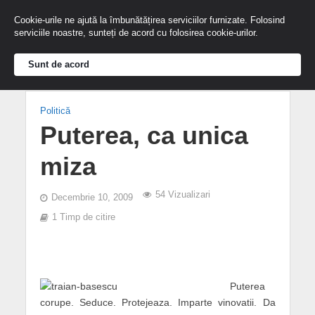
Cookie-urile ne ajută la îmbunătățirea serviciilor furnizate. Folosind
serviciile noastre, sunteți de acord cu folosirea cookie-urilor.
Sunt de acord
Politică
Puterea, ca unica
miza
54 Vizualizari
Decembrie 10, 2009
1 Timp de citire
Puterea
corupe. Seduce. Protejeaza. Imparte vinovatii. Da