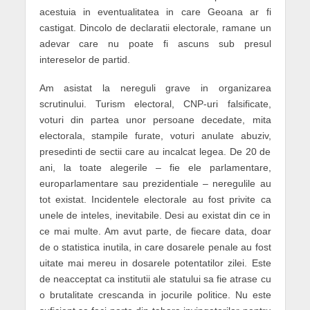
acestuia in eventualitatea in care Geoana ar fi
castigat. Dincolo de declaratii electorale, ramane un
adevar care nu poate fi ascuns sub presul
intereselor de partid.
Am asistat la nereguli grave in organizarea
scrutinului. Turism electoral, CNP-uri falsificate,
voturi din partea unor persoane decedate, mita
electorala, stampile furate, voturi anulate abuziv,
presedinti de sectii care au incalcat legea. De 20 de
ani, la toate alegerile – fie ele parlamentare,
europarlamentare sau prezidentiale – neregulile au
tot existat. Incidentele electorale au fost privite ca
unele de inteles, inevitabile. Desi au existat din ce in
ce mai multe. Am avut parte, de fiecare data, doar
de o statistica inutila, in care dosarele penale au fost
uitate mai mereu in dosarele potentatilor zilei. Este
de neacceptat ca institutii ale statului sa fie atrase cu
o brutalitate crescanda in jocurile politice. Nu este