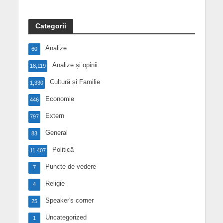
Categorii
Analize
60
Analize și opinii
18,119
Cultură și Familie
1,330
Economie
446
Extern
797
General
83
Politică
11,407
Puncte de vedere
7
Religie
4
Speaker's corner
25
Uncategorized
1