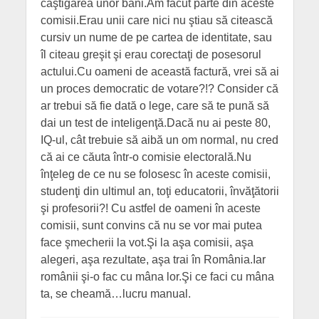
câştigarea unor bani.Am făcut parte din aceste
comisii.Erau unii care nici nu ştiau să citească
cursiv un nume de pe cartea de identitate, sau
îl citeau greşit şi erau corectaţi de posesorul
actului.Cu oameni de această factură, vrei să ai
un proces democratic de votare?!? Consider că
ar trebui să fie dată o lege, care să te pună să
dai un test de inteligenţă.Dacă nu ai peste 80,
IQ-ul, cât trebuie să aibă un om normal, nu cred
că ai ce căuta într-o comisie electorală.Nu
înţeleg de ce nu se folosesc în aceste comisii,
studenţi din ultimul an, toţi educatorii, învăţătorii
şi profesorii?! Cu astfel de oameni în aceste
comisii, sunt convins că nu se vor mai putea
face şmecherii la vot.Şi la aşa comisii, aşa
alegeri, aşa rezultate, aşa trai în România.Iar
românii şi-o fac cu mâna lor.Şi ce faci cu mâna
ta, se cheamă…lucru manual.