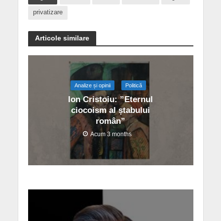
privatizare
Articole similare
Analize și opinii
Politică
Ion Cristoiu: ”Eternul
ciocoism al ștabului
român”
Acum 3 months