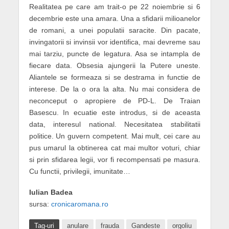
Realitatea pe care am trait-o pe 22 noiembrie si 6
decembrie este una amara. Una a sfidarii milioanelor
de romani, a unei populatii saracite. Din pacate,
invingatorii si invinsii vor identifica, mai devreme sau
mai tarziu, puncte de legatura. Asa se intampla de
fiecare data. Obsesia ajungerii la Putere uneste.
Aliantele se formeaza si se destrama in functie de
interese. De la o ora la alta. Nu mai considera de
neconceput o apropiere de PD-L. De Traian
Basescu. In ecuatie este introdus, si de aceasta
data, interesul national. Necesitatea stabilitatii
politice. Un guvern competent. Mai mult, cei care au
pus umarul la obtinerea cat mai multor voturi, chiar
si prin sfidarea legii, vor fi recompensati pe masura.
Cu functii, privilegii, imunitate…
Iulian Badea
sursa:
cronicaromana.ro
Tag-uri
anulare
frauda
Gandeste
orgoliu