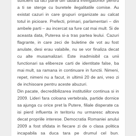
suficient sa faci parte din tabara invingatorilor pentru
a ti se sterge cu buretele ilegalitatile comise. Au
existat cazuri in care grupuri organizate au calcat
totul in picioare. Prefecti, primari, parlamentari – din
ambele parti – au incercat sa fure cat mai mult. Si de
aceasta data, Puterea si-a tras partea leului. Cazuri
flagrante, in care zeci de buletine de vot au fost
anulate, desi erau valabile, nu se vor finaliza decat
cu alte musamalizari. Este inadmisibil ca unii
functionari sa elibereze carti de identitate false, ba
mai mult, sa ramana in continuare in functii. Nimeni,
repet, nimeni nu a facut, in ultimii 20 de ani, vreo zi
de inchisoare pentru aceste abuzuri.
Din pacate, decredibilizarea institutiilor continua si in
2009. Lideri fara coloana vertebrala, partide dornice
sa ajunga cu orice pret la Putere, filiale disperate ca
isi pierd influenta in teritoriu nu urmaresc altceva
decat propriile interese. Democratia Romaniei anului
2009 a fost sfidata in fiecare zi de o clasa politica
incapabila sa duca tara pe drumul cel bun.