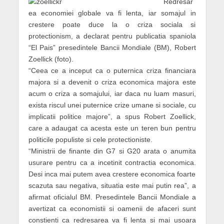
Redresar
ea economiei globale va fi lenta, iar somajul in
crestere poate duce la o criza sociala si
protectionism, a declarat pentru publicatia spaniola
“El Pais” presedintele Bancii Mondiale (BM), Robert
Zoellick (foto).
“Ceea ce a inceput ca o puternica criza financiara
majora si a devenit o criza economica majora este
acum o criza a somajului, iar daca nu luam masuri,
exista riscul unei puternice crize umane si sociale, cu
implicatii politice majore”, a spus Robert Zoellick,
care a adaugat ca acesta este un teren bun pentru
politicile populiste si cele protectioniste.
“Ministrii de finante din G7 si G20 arata o anumita
usurare pentru ca a incetinit contractia economica.
Desi inca mai putem avea crestere economica foarte
scazuta sau negativa, situatia este mai putin rea”, a
afirmat oficialul BM. Presedintele Bancii Mondiale a
avertizat ca economistii si oamenii de afaceri sunt
constienti ca redresarea va fi lenta si mai usoara