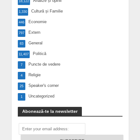
Analize și opinii
18,122
Cultură și Familie
1,330
Economie
446
Extern
797
General
83
Politică
11,407
Puncte de vedere
7
Religie
4
Speaker's corner
25
Uncategorized
1
Abonează-te la newsletter