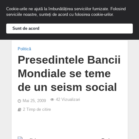
Cookie-urile ne ajută la îmbunătățirea serviciilor furnizate. Folosind
serviciile noastre, sunteți de acord cu folosirea cookie-urilor.
Sunt de acord
Politică
Presedintele Bancii
Mondiale se teme
de un seism social
42 Vizualizari
Mai 25, 2009
2 Timp de citire