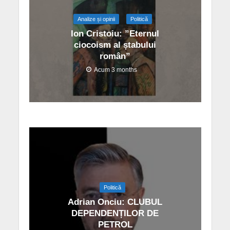
Analize și opinii
Politică
Ion Cristoiu: ”Eternul
ciocoism al ștabului
român”
Acum 3 months
Politică
Adrian Onciu: CLUBUL
DEPENDENȚILOR DE
PETROL