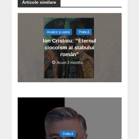
Articole similare
Analize și opinii
Politică
Ion Cristoiu: ”Eternul
ciocoism al ștabului
român”
Acum 3 months
Politică