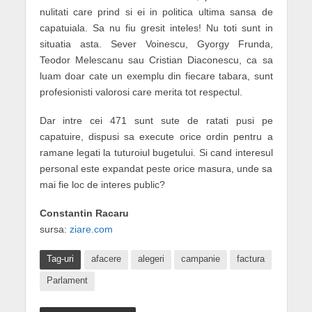
nulitati care prind si ei in politica ultima sansa de
capatuiala. Sa nu fiu gresit inteles! Nu toti sunt in
situatia asta. Sever Voinescu, Gyorgy Frunda,
Teodor Melescanu sau Cristian Diaconescu, ca sa
luam doar cate un exemplu din fiecare tabara, sunt
profesionisti valorosi care merita tot respectul.
Dar intre cei 471 sunt sute de ratati pusi pe
capatuire, dispusi sa execute orice ordin pentru a
ramane legati la tuturoiul bugetului. Si cand interesul
personal este expandat peste orice masura, unde sa
mai fie loc de interes public?
Constantin Racaru
sursa:
ziare.com
Tag-uri
afacere
alegeri
campanie
factura
Parlament