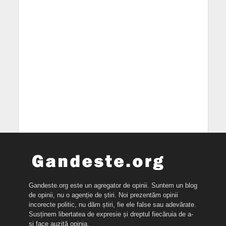
Gandeste.org este un agregator de opinii. Suntem un blog
de opinii, nu o agenție de știri. Noi prezentăm opinii
incorecte politic, nu dăm știri, fie ele false sau adevărate.
Susținem libertatea de expresie și dreptul fiecăruia de a-
și face auzită opinia.