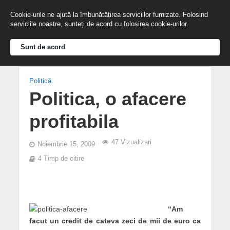
Cookie-urile ne ajută la îmbunătățirea serviciilor furnizate. Folosind
serviciile noastre, sunteți de acord cu folosirea cookie-urilor.
Sunt de acord
Politică
Politica, o afacere
profitabila
47 Vizualizari
Noiembrie 15, 2009
4 Timp de citire
“Am
facut un credit de cateva zeci de mii de euro ca