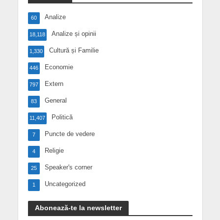
Analize
60
Analize și opinii
18,118
Cultură și Familie
1,330
Economie
446
Extern
797
General
83
Politică
11,407
Puncte de vedere
7
Religie
4
Speaker's corner
25
Uncategorized
1
Abonează-te la newsletter