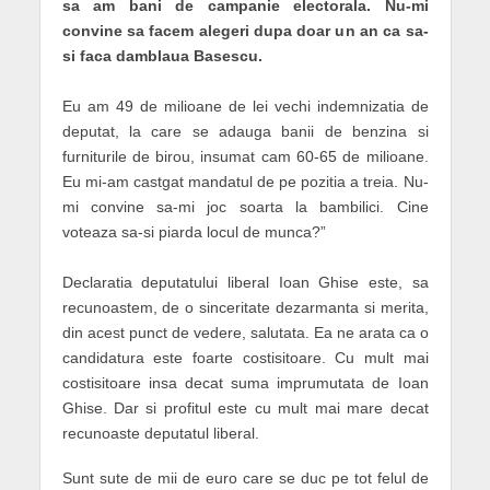
sa am bani de campanie electorala. Nu-mi
convine sa facem alegeri dupa doar un an ca sa-
si faca damblaua Basescu.
Eu am 49 de milioane de lei vechi indemnizatia de
deputat, la care se adauga banii de benzina si
furniturile de birou, insumat cam 60-65 de milioane.
Eu mi-am castgat mandatul de pe pozitia a treia. Nu-
mi convine sa-mi joc soarta la bambilici. Cine
voteaza sa-si piarda locul de munca?”
Declaratia deputatului liberal Ioan Ghise este, sa
recunoastem, de o sinceritate dezarmanta si merita,
din acest punct de vedere, salutata. Ea ne arata ca o
candidatura este foarte costisitoare. Cu mult mai
costisitoare insa decat suma imprumutata de Ioan
Ghise. Dar si profitul este cu mult mai mare decat
recunoaste deputatul liberal.
Sunt sute de mii de euro care se duc pe tot felul de