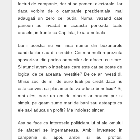
facturi de campanie, dar si pe pomeni electorale. Iar
daca vorbim de o campanie prezidentiala, mai
adaugati un zero cel putin. Numai vazand cate
panouri au invadat in aceasta perioada toate
orasele, in frunte cu Capitala, te ia ameteala.
Banii acestia nu vin insa numai din buzunarele
candidatilor sau din credite. Cei mai multi reprezinta
sposorizari din partea oamenilor de afaceri cu stare.
Si atunci avem o intrebare care este cat se poate de
logica: de ce aceasta investitie? De ce ar investi dl.
Ghise zeci de mii de euro luati pe credit daca nu
este convins ca plasamentul va aduce beneficiu? Si,
mai ales, oare un om de afaceri ar arunca pur si
simplu pe geam sume mari de bani sau asteapta ca
ele sa-i aduca un profit? Ma indoiesc sincer.
Asa se face ca interesele politicianului si ale omului
de afaceri se ingemaneaza. Ambii investesc in
campanie si, apoi, ambii isi iau profitul.