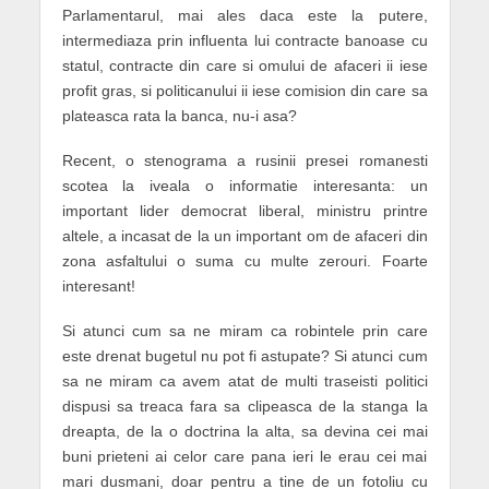
Parlamentarul, mai ales daca este la putere,
intermediaza prin influenta lui contracte banoase cu
statul, contracte din care si omului de afaceri ii iese
profit gras, si politicanului ii iese comision din care sa
plateasca rata la banca, nu-i asa?
Recent, o stenograma a rusinii presei romanesti
scotea la iveala o informatie interesanta: un
important lider democrat liberal, ministru printre
altele, a incasat de la un important om de afaceri din
zona asfaltului o suma cu multe zerouri. Foarte
interesant!
Si atunci cum sa ne miram ca robintele prin care
este drenat bugetul nu pot fi astupate? Si atunci cum
sa ne miram ca avem atat de multi traseisti politici
dispusi sa treaca fara sa clipeasca de la stanga la
dreapta, de la o doctrina la alta, sa devina cei mai
buni prieteni ai celor care pana ieri le erau cei mai
mari dusmani, doar pentru a tine de un fotoliu cu