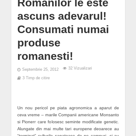
Romanilor le este
ascuns adevarul!
Consumati numai
produse
romanesti!
32 Vizualizari
Septembrie 25, 2012
3 Timp de citire
Un nou pericol pe piata agronomica a aparut de
ceva vreme – marile Companii americane Monsanto
si Pionerr care folosesc seminte modificate genetic.
Alungate din mai multe tari europene deoarece au
“terminat” culturile sanatoase de pe campuri, si-au