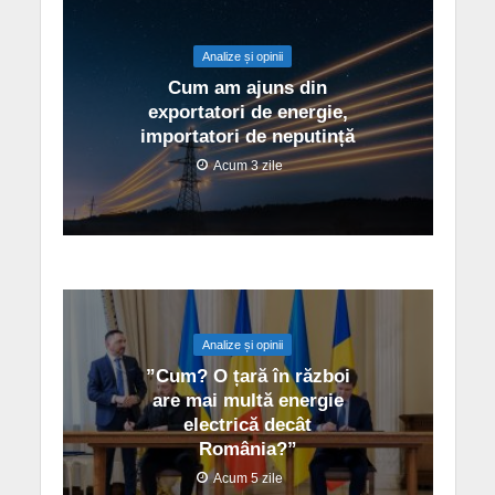
Analize și opinii
Cum am ajuns din
exportatori de energie,
importatori de neputință
Acum 3 zile
Analize și opinii
”Cum? O țară în război
are mai multă energie
electrică decât
România?”
Acum 5 zile