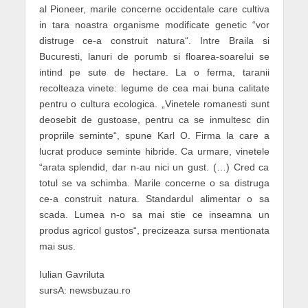
al Pioneer, marile concerne occidentale care cultiva
in tara noastra organisme modificate genetic “vor
distruge ce-a construit natura“. Intre Braila si
Bucuresti, lanuri de porumb si floarea-soarelui se
intind pe sute de hectare. La o ferma, taranii
recolteaza vinete: legume de cea mai buna calitate
pentru o cultura ecologica. „Vinetele romanesti sunt
deosebit de gustoase, pentru ca se inmultesc din
propriile seminte“, spune Karl O. Firma la care a
lucrat produce seminte hibride. Ca urmare, vinetele
“arata splendid, dar n-au nici un gust. (…) Cred ca
totul se va schimba. Marile concerne o sa distruga
ce-a construit natura. Standardul alimentar o sa
scada. Lumea n-o sa mai stie ce inseamna un
produs agricol gustos“, precizeaza sursa mentionata
mai sus.
Iulian Gavriluta
sursA: newsbuzau.ro