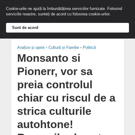
Cookie-urile ne ajută la îmbunătățirea serviciilor furnizate. Folosind
serviciile noastre, sunteți de acord cu folosirea cookie-urilor.
Sunt de acord
Analize și opinii
•
Cultură și Familie
•
Politică
Monsanto si
Pionerr, vor sa
preia controlul
chiar cu riscul de a
strica culturile
autohtone!