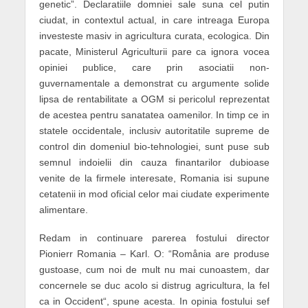
genetic”. Declaratiile domniei sale suna cel putin
ciudat, in contextul actual, in care intreaga Europa
investeste masiv in agricultura curata, ecologica. Din
pacate, Ministerul Agriculturii pare ca ignora vocea
opiniei publice, care prin asociatii non-
guvernamentale a demonstrat cu argumente solide
lipsa de rentabilitate a OGM si pericolul reprezentat
de acestea pentru sanatatea oamenilor. In timp ce in
statele occidentale, inclusiv autoritatile supreme de
control din domeniul bio-tehnologiei, sunt puse sub
semnul indoielii din cauza finantarilor dubioase
venite de la firmele interesate, Romania isi supune
cetatenii in mod oficial celor mai ciudate experimente
alimentare.
Redam in continuare parerea fostului director
Pionierr Romania – Karl. O: “Romånia are produse
gustoase, cum noi de mult nu mai cunoastem, dar
concernele se duc acolo si distrug agricultura, la fel
ca in Occident“, spune acesta. In opinia fostului sef