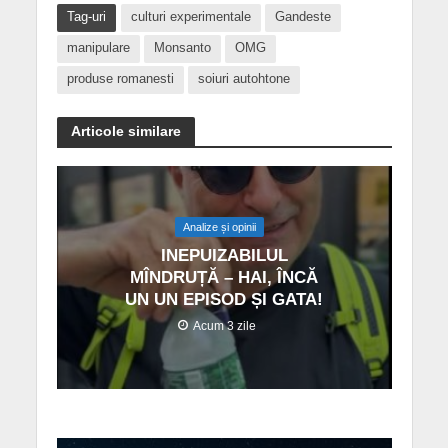
Tag-uri
culturi experimentale
Gandeste
manipulare
Monsanto
OMG
produse romanesti
soiuri autohtone
Articole similare
Analize și opinii
INEPUIZABILUL
MÎNDRUȚĂ – HAI, ÎNCĂ
UN UN EPISOD ȘI GATA!
Acum 3 zile