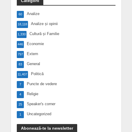
Categorii
Analize
60
Analize și opinii
18,118
Cultură și Familie
1,330
Economie
446
Extern
797
General
83
Politică
11,407
Puncte de vedere
7
Religie
4
Speaker's corner
25
Uncategorized
1
Abonează-te la newsletter