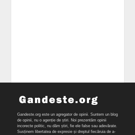
Gandeste.org este un agregator de opinii. Suntem un blog
de opinii, nu o agenție de știri. Noi prezentăm opinii
incorecte politic, nu dăm știri, fie ele false sau adevărate.
Susținem libertatea de expresie și dreptul fiecăruia de a-