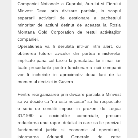
Companiei Nationale a Cuprului, Aurului si Fierului
Minvest Deva prin divizare partiala, in scopul
separarii activitatii de gestionare a pachetului
minoritar de actiuni detinut de aceasta la Rosia
Montana Gold Corporation de restul activitaților
companiei.
Operatiunea va fi derulata intr-un ritm alert, cu
obtinerea tuturor avizelor din partea ministerelor
implicate pana cel tarziu la jumatatea lunii mai, iar
toate procedurile pentru functionarea noii companii
vor fi incheiate in aproximativ doua luni de la
momentul deciziei in Guvern.
Pentru reorganizarea prin divizare partiala a Minvest
se va decide ca “nu este necesar” sa fie respectate
o serie de conditii impuse in prezent de Legea
31/1990 a societatilor comerciale, precum
redactarea unui raport detaliat in care sa fie precizat
fundamentul juridic si economic al operatiunii,
informarea Adunarii Generale de catre