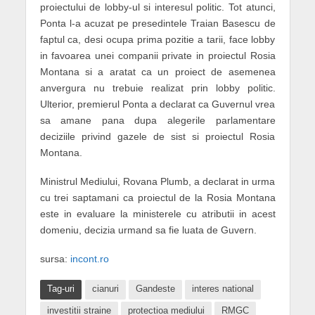
proiectului de lobby-ul si interesul politic. Tot atunci,
Ponta l-a acuzat pe presedintele Traian Basescu de
faptul ca, desi ocupa prima pozitie a tarii, face lobby
in favoarea unei companii private in proiectul Rosia
Montana si a aratat ca un proiect de asemenea
anvergura nu trebuie realizat prin lobby politic.
Ulterior, premierul Ponta a declarat ca Guvernul vrea
sa amane pana dupa alegerile parlamentare
deciziile privind gazele de sist si proiectul Rosia
Montana.
Ministrul Mediului, Rovana Plumb, a declarat in urma
cu trei saptamani ca proiectul de la Rosia Montana
este in evaluare la ministerele cu atributii in acest
domeniu, decizia urmand sa fie luata de Guvern.
sursa:
incont.ro
Tag-uri
cianuri
Gandeste
interes national
investitii straine
protectioa mediului
RMGC