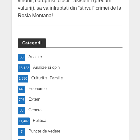
vinduti, corupti si “cioclii” asistenti (precum
vulturii), sa va infruptati din “stirvul” crimei de la
Rosia Montana!
Categorii
Analize
60
Analize și opinii
18,122
Cultură și Familie
1,330
Economie
446
Extern
797
General
83
Politică
11,407
Puncte de vedere
7