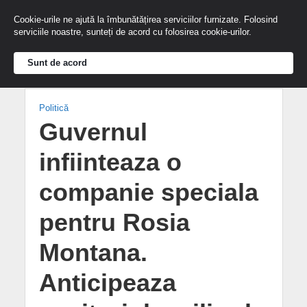
Cookie-urile ne ajută la îmbunătățirea serviciilor furnizate. Folosind
serviciile noastre, sunteți de acord cu folosirea cookie-urilor.
Sunt de acord
Politică
Guvernul
infiinteaza o
companie speciala
pentru Rosia
Montana.
Anticipeaza