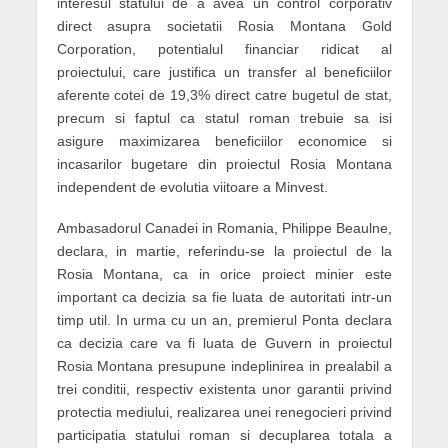
interesul statului de a avea un control corporativ
direct asupra societatii Rosia Montana Gold
Corporation, potentialul financiar ridicat al
proiectului, care justifica un transfer al beneficiilor
aferente cotei de 19,3% direct catre bugetul de stat,
precum si faptul ca statul roman trebuie sa isi
asigure maximizarea beneficiilor economice si
incasarilor bugetare din proiectul Rosia Montana
independent de evolutia viitoare a Minvest.
Ambasadorul Canadei in Romania, Philippe Beaulne,
declara, in martie, referindu-se la proiectul de la
Rosia Montana, ca in orice proiect minier este
important ca decizia sa fie luata de autoritati intr-un
timp util. In urma cu un an, premierul Ponta declara
ca decizia care va fi luata de Guvern in proiectul
Rosia Montana presupune indeplinirea in prealabil a
trei conditii, respectiv existenta unor garantii privind
protectia mediului, realizarea unei renegocieri privind
participatia statului roman si decuplarea totala a