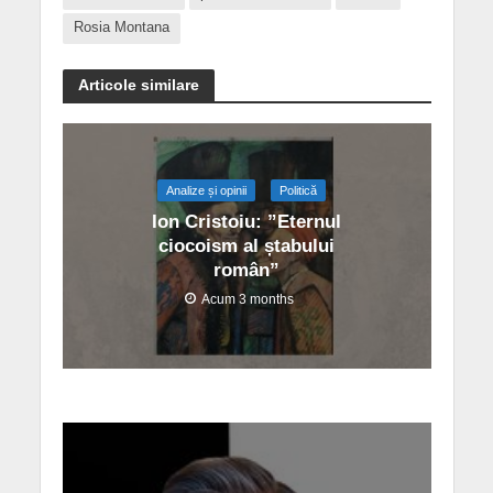
Rosia Montana
Articole similare
Analize și opinii
Politică
Ion Cristoiu: ”Eternul
ciocoism al ștabului
român”
Acum 3 months