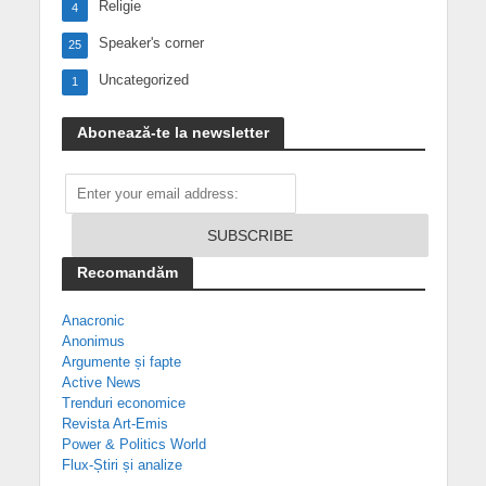
Religie
4
Speaker's corner
25
Uncategorized
1
Abonează-te la newsletter
Recomandăm
Anacronic
Anonimus
Argumente și fapte
Active News
Trenduri economice
Revista Art-Emis
Power & Politics World
Flux-Știri și analize