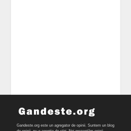
Gandeste.org este un agregator de opinii. Suntem un blog
de opinii, nu o agenție de știri. Noi prezentăm opinii