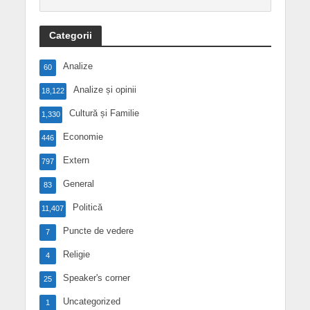
Categorii
Analize
60
Analize și opinii
18,122
Cultură și Familie
1,330
Economie
446
Extern
797
General
83
Politică
11,407
Puncte de vedere
7
Religie
4
Speaker's corner
25
Uncategorized
1