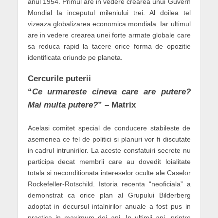
anul 1954. Primul are in vedere crearea unui Guvern
Mondial la inceputul mileniului trei. Al doilea tel
vizeaza globalizarea economica mondiala. Iar ultimul
are in vedere crearea unei forte armate globale care
sa reduca rapid la tacere orice forma de opozitie
identificata oriunde pe planeta.
Cercurile puterii
“
Ce urmareste cineva care are putere?
Mai multa putere?
” – Matrix
Acelasi comitet special de conducere stabileste de
asemenea ce fel de politici si planuri vor fi discutate
in cadrul intrunirilor. La aceste consfatuiri secrete nu
participa decat membrii care au dovedit loialitate
totala si neconditionata intereselor oculte ale Caselor
Rockefeller-Rotschild. Istoria recenta “neoficiala” a
demonstrat ca orice plan al Grupului Bilderberg
adoptat in decursul intalnirilor anuale a fost pus in
practica in maximum doi ani. In ultimii ani, printre