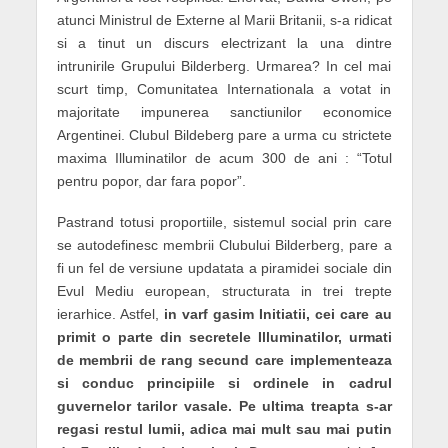
atunci Ministrul de Externe al Marii Britanii, s-a ridicat
si a tinut un discurs electrizant la una dintre
intrunirile Grupului Bilderberg. Urmarea? In cel mai
scurt timp, Comunitatea Internationala a votat in
majoritate impunerea sanctiunilor economice
Argentinei. Clubul Bildeberg pare a urma cu strictete
maxima Illuminatilor de acum 300 de ani : “Totul
pentru popor, dar fara popor”.
Pastrand totusi proportiile, sistemul social prin care
se autodefinesc membrii Clubului Bilderberg, pare a
fi un fel de versiune updatata a piramidei sociale din
Evul Mediu european, structurata in trei trepte
ierarhice. Astfel,
in varf gasim Initiatii, cei care au
primit o parte din secretele Illuminatilor, urmati
de membrii de rang secund care implementeaza
si conduc principiile si ordinele in cadrul
guvernelor tarilor vasale. Pe ultima treapta s-ar
regasi restul lumii, adica mai mult sau mai putin