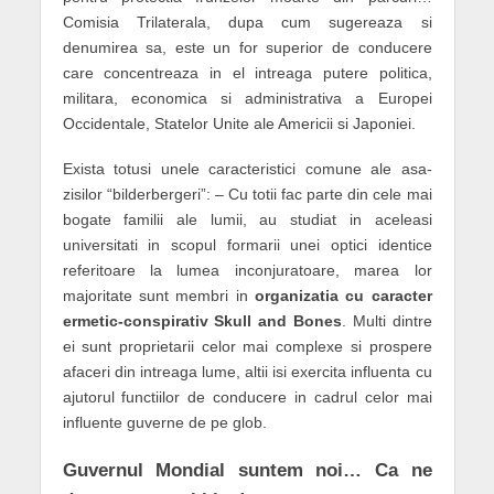
Comisia Trilaterala, dupa cum sugereaza si
denumirea sa, este un for superior de conducere
care concentreaza in el intreaga putere politica,
militara, economica si administrativa a Europei
Occidentale, Statelor Unite ale Americii si Japoniei.
Exista totusi unele caracteristici comune ale asa-
zisilor “bilderbergeri”: – Cu totii fac parte din cele mai
bogate familii ale lumii, au studiat in aceleasi
universitati in scopul formarii unei optici identice
referitoare la lumea inconjuratoare, marea lor
majoritate sunt membri in
organizatia cu caracter
ermetic-conspirativ Skull and Bones
. Multi dintre
ei sunt proprietarii celor mai complexe si prospere
afaceri din intreaga lume, altii isi exercita influenta cu
ajutorul functiilor de conducere in cadrul celor mai
influente guverne de pe glob.
Guvernul Mondial suntem noi… Ca ne