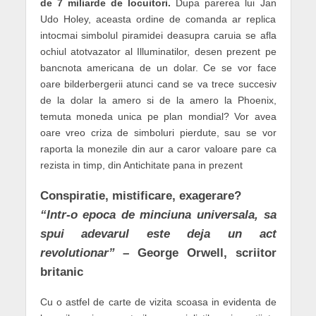
de 7 miliarde de locuitori.
Dupa parerea lui Jan
Udo Holey, aceasta ordine de comanda ar replica
intocmai simbolul piramidei deasupra caruia se afla
ochiul atotvazator al Illuminatilor, desen prezent pe
bancnota americana de un dolar. Ce se vor face
oare bilderbergerii atunci cand se va trece succesiv
de la dolar la amero si de la amero la Phoenix,
temuta moneda unica pe plan mondial? Vor avea
oare vreo criza de simboluri pierdute, sau se vor
raporta la monezile din aur a caror valoare pare ca
rezista in timp, din Antichitate pana in prezent
Conspiratie, mistificare, exagerare?
“Intr-o epoca de minciuna universala, sa
spui adevarul este deja un act
revolutionar”
– George Orwell, scriitor
britanic
Cu o astfel de carte de vizita scoasa in evidenta de