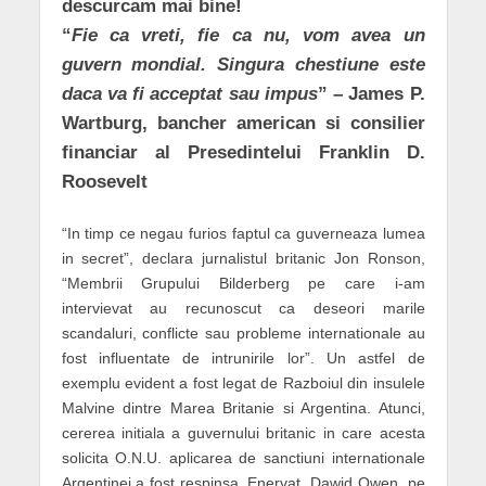
descurcam mai bine!
“
Fie ca vreti, fie ca nu, vom avea un
guvern mondial. Singura chestiune este
daca va fi acceptat sau impus
” – James P.
Wartburg, bancher american si consilier
financiar al Presedintelui Franklin D.
Roosevelt
“In timp ce negau furios faptul ca guverneaza lumea
in secret”, declara jurnalistul britanic Jon Ronson,
“Membrii Grupului Bilderberg pe care i-am
intervievat au recunoscut ca deseori marile
scandaluri, conflicte sau probleme internationale au
fost influentate de intrunirile lor”. Un astfel de
exemplu evident a fost legat de Razboiul din insulele
Malvine dintre Marea Britanie si Argentina. Atunci,
cererea initiala a guvernului britanic in care acesta
solicita O.N.U. aplicarea de sanctiuni internationale
Argentinei a fost respinsa. Enervat, Dawid Owen, pe