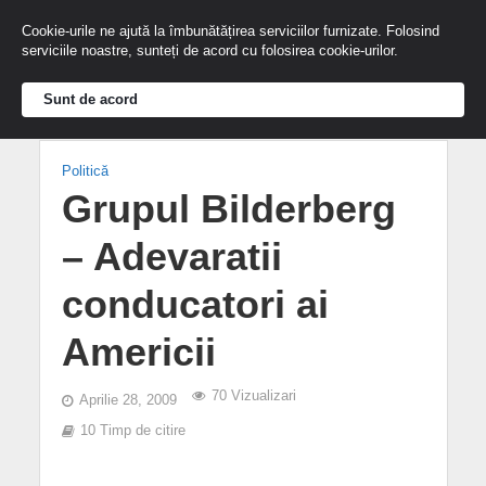
Cookie-urile ne ajută la îmbunătățirea serviciilor furnizate. Folosind
serviciile noastre, sunteți de acord cu folosirea cookie-urilor.
Sunt de acord
Politică
Grupul Bilderberg
– Adevaratii
conducatori ai
Americii
70 Vizualizari
Aprilie 28, 2009
10 Timp de citire