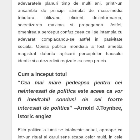
adevaratele planuri timp de multi ani, printr-un
ansamblu de principii stimulat de mass-media
tributara, utilizand eficient dezinformarea,
secretizarea maxima si propaganda. Astfel,
omenirea a perceput confuz ceea ce i se intampla cu
adevarat, complacandu-se astfel in pasivitate
sociala. Opinia publica mondiala a fost ametita
magistral datorita aplicarii perceptelor haosului
ideatic si a dezordinii regizate cu scop precis.
Cum a inceput totul
“
Cea mai mare pedeapsa pentru cei
neinteresati de politica este aceea ca vor
fi inevitabil condusi de cei foarte
interesati de politica
” –Arnold J.Toynbee,
istoric englez
Elita politica a lumii se intalneste anual, aproape ca
intr-un ritual al carui sens scapa celor multi, in cele