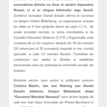
ascendenta directa nu doar in randul imparatior
Romei, ci si in stirpea biblicului rege David.
Scriitorul canadian Daniel Estulin afirma in lucrarea
sa despre Clubul Bilderberg, ca organizarea acestui
for elitist ar fi fost sprijinita direct de catre C.I.A., de
unele societati secrete cu tenta mondialista si de
Consiliul Afacerilor Externe (C.F.R.).Organizatia este
condusa de un for superior alcatuit din 39 de membri
(24 americani si 25 europeni) impartiti in trei comisii
speciale, a cate 13 membri fiecare. Comitetul de
conducere are sediul in Elvetia si stabileste
persoanele care vor participa la intrunirile anuale ale
clubului.
Motivele pentru care autori si politicieni precum
Cristina Martin, Jan van Helsing sau Daniel
Estulin definesc Grupul Bildreberd drept
“Guvernul Mondial Nevazut”
sunt strans legate de
cele trei mari teluri formulate de Printul Bernhard in