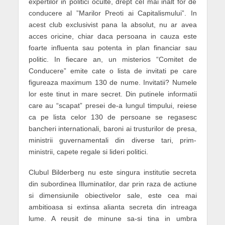
expertilor in politici oculte, drept cel mai inalt for de
conducere al ”Marilor Preoti ai Capitalismului”. In
acest club exclusivist pana la absolut, nu ar avea
acces oricine, chiar daca persoana in cauza este
foarte influenta sau potenta in plan financiar sau
politic. In fiecare an, un misterios “Comitet de
Conducere” emite cate o lista de invitati pe care
figureaza maximum 130 de nume. Invitatii? Numele
lor este tinut in mare secret. Din putinele informatii
care au “scapat” presei de-a lungul timpului, reiese
ca pe lista celor 130 de persoane se regasesc
bancheri internationali, baroni ai trusturilor de presa,
ministrii guvernamentali din diverse tari, prim-
ministrii, capete regale si lideri politici.
Clubul Bilderberg nu este singura institutie secreta
din subordinea Illuminatilor, dar prin raza de actiune
si dimensiunile obiectivelor sale, este cea mai
ambitioasa si extinsa alianta secreta din intreaga
lume. A reusit de minune sa-si tina in umbra