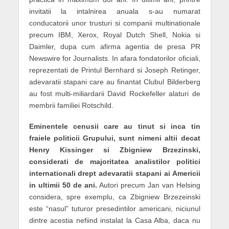
invitatii la intalnirea anuala s-au numarat
conducatorii unor trusturi si companii multinationale
precum IBM, Xerox, Royal Dutch Shell, Nokia si
Daimler, dupa cum afirma agentia de presa PR
Newswire for Journalists. In afara fondatorilor oficiali,
reprezentati de Printul Bernhard si Joseph Retinger,
adevaratii stapani care au finantat Clubul Bilderberg
au fost multi-miliardarii David Rockefeller alaturi de
membrii familiei Rotschild.
Eminentele cenusii care au tinut si inca tin
fraiele politicii Grupului, sunt nimeni altii decat
Henry Kissinger si Zbigniew Brzezinski,
considerati de majoritatea analistilor politici
internationali drept adevaratii stapani ai Americii
in ultimii 50 de ani.
Autori precum Jan van Helsing
considera, spre exemplu, ca Zbigniew Brzezeinski
este “nasul” tuturor presedintilor americani, niciunul
dintre acestia nefiind instalat la Casa Alba, daca nu