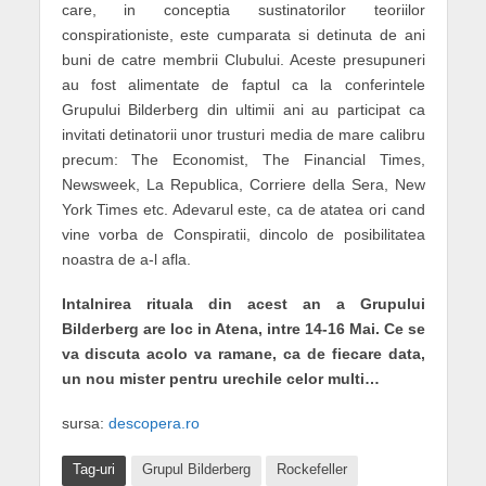
care, in conceptia sustinatorilor teoriilor
conspirationiste, este cumparata si detinuta de ani
buni de catre membrii Clubului. Aceste presupuneri
au fost alimentate de faptul ca la conferintele
Grupului Bilderberg din ultimii ani au participat ca
invitati detinatorii unor trusturi media de mare calibru
precum: The Economist, The Financial Times,
Newsweek, La Republica, Corriere della Sera, New
York Times etc. Adevarul este, ca de atatea ori cand
vine vorba de Conspiratii, dincolo de posibilitatea
noastra de a-l afla.
Intalnirea rituala din acest an a Grupului
Bilderberg are loc in Atena, intre 14-16 Mai. Ce se
va discuta acolo va ramane, ca de fiecare data,
un nou mister pentru urechile celor multi…
sursa:
descopera.ro
Tag-uri
Grupul Bilderberg
Rockefeller