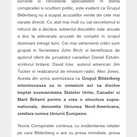
lucrarile si cercetarile specialistilor in stiinta
conspiratiei si ocultism politic, este evident ca Grupul
Bilderberg nu a scapat acuzatiilor venite din cele mai
variate directii. Cu atat mai mult cu cat secretismul si
refuzul de a declara subiectul discutiilor sale anuale
a dus la adevarate acuzatii de complot in scopul
dominarii intregii lumi. Cei mai vehementi critici sunt
grupati in Societatea John Birch si beneficiaza de
ajutorul oferit de jurnalistul canadian Daniel Estulin,
scriitorul britanic David Icke, autorul american Jim
Tucker si realizatorul de emisiuni radio, Alex Jones.
Acesta din urma avertizeaza ca
Grupul Bilderberg
intentioneaza ca in urmatorii ani sa dizolve
treptat suveranitatea Statelor Unite, Canadei si
Marii Britanii pentru a crea o structura supra-
nationala, denumita Uniunea Nord-Americana,
similara cumva Uniunii Europene.
Teoria Conspiratiei continua cu evidentierea relatiei
pe care Bilderberg o are cu presa mondiala, presa