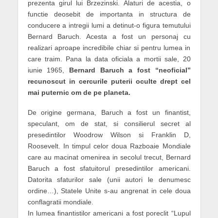
prezenta girul lui Brzezinski. Alaturi de acestia, o
functie deosebit de importanta in structura de
conducere a intregii lumi a detinut-o figura temutului
Bernard Baruch. Acesta a fost un personaj cu
realizari aproape incredibile chiar si pentru lumea in
care traim. Pana la data oficiala a mortii sale, 20
iunie 1965,
Bernard Baruch a fost “neoficial”
recunoscut in cercurile puterii oculte drept cel
mai puternic om de pe planeta.
De origine germana, Baruch a fost un finantist,
speculant, om de stat, si consilierul secret al
presedintilor Woodrow Wilson si Franklin D,
Roosevelt. In timpul celor doua Razboaie Mondiale
care au macinat omenirea in secolul trecut, Bernard
Baruch a fost sfatuitorul presedintilor americani.
Datorita sfaturilor sale (unii autori le denumesc
ordine…), Statele Unite s-au angrenat in cele doua
conflagratii mondiale.
In lumea finantistilor americani a fost poreclit “Lupul