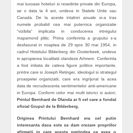
mai luxoase hoteluri si resedinte private din Europa,
iar o data la 4 ani, undeva in Statele Unite sau
Canada. De la aceste intalniri anuale si-a tras
numele probabil cea mai puternica organizatie
“vizibila” implicata in conducerea intregului
mapamond plitic. Prima conferinta a grupului s-a
desfasurat in noaptea de 29 spre 30 mai 1954, in
cadrul Hotelului Bilderberg din Oosterbeek, undeva
in apropierea localitatii olandeze Arhnem. Conferinta
a fost initiata de cateva figure politice importante,
printre care si Joseph Retinger, ideologul si strategul
proaspetei organizatii, care era ingrijorat la acea
data de recrudescenta sentimentelor anti-americane
in Europa. Conform celor mai multi istorici si autori,
Printul Bernhard de Olanda ar fi cel care a fondat
oficial Grupul de la Bilderberg.
Originea Printului Bernhard era cel putin
interesanta daca este sa dam crezare propriilor
afirmatii in care acesta pretindea ca avea o