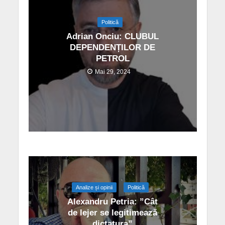
Politică
Adrian Onciu: CLUBUL
DEPENDENȚILOR DE
PETROL
Mai 29, 2024
Analize și opinii
Politică
Alexandru Petria: ”Cât
de lejer se legitimează
dictatura”