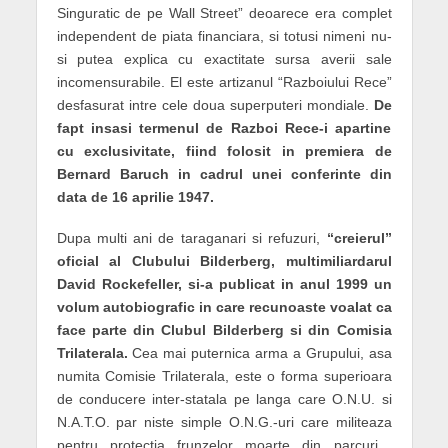
Singuratic de pe Wall Street” deoarece era complet
independent de piata financiara, si totusi nimeni nu-
si putea explica cu exactitate sursa averii sale
incomensurabile. El este artizanul “Razboiului Rece”
desfasurat intre cele doua superputeri mondiale.
De
fapt insasi termenul de Razboi Rece-i apartine
cu exclusivitate, fiind folosit in premiera de
Bernard Baruch in cadrul unei conferinte din
data de 16 aprilie 1947.
Dupa multi ani de taraganari si refuzuri,
“creierul”
oficial al Clubului Bilderberg, multimiliardarul
David Rockefeller, si-a publicat in anul 1999 un
volum autobiografic in care recunoaste voalat ca
face parte din Clubul Bilderberg si din Comisia
Trilaterala.
Cea mai puternica arma a Grupului, asa
numita Comisie Trilaterala, este o forma superioara
de conducere inter-statala pe langa care O.N.U. si
N.A.T.O. par niste simple O.N.G.-uri care militeaza
pentru protectia frunzelor moarte din parcuri…