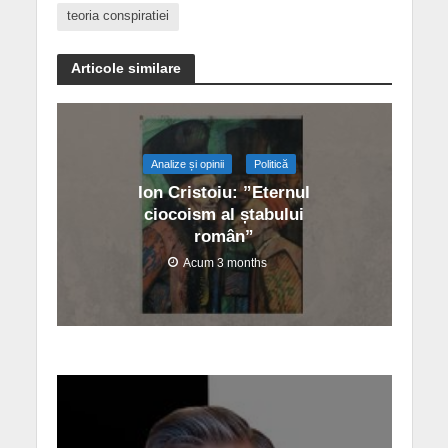
teoria conspiratiei
Articole similare
Analize și opinii
Politică
Ion Cristoiu: ”Eternul
ciocoism al ștabului
român”
Acum 3 months