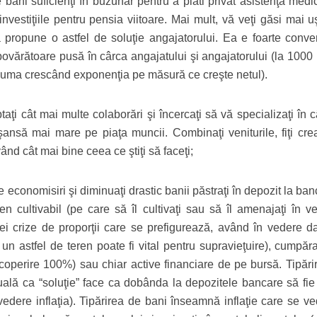
ni suficienţi în buzunar pentru a plăti privat asistenţă medic
investiţiile pentru pensia viitoare. Mai mult, vă veţi găsi mai 
 propune o astfel de soluţie angajatorului. Ea e foarte conve
povărătoare pusă în cârca angajatului şi angajatorului (la 1000 
, suma crescând exponenţia pe măsură ce creşte netul).
taţi cât mai multe colaborări şi încercaţi să vă specializaţi în 
ansă mai mare pe piaţa muncii. Combinaţi veniturile, fiţi creat
nd cât mai bine ceea ce ştiţi să faceţi;
 de economisiri şi diminuaţi drastic banii păstraţi în depozit la ba
 cultivabil (pe care să îl cultivaţi sau să îl amenajaţi în v
nei crize de proporţii care se prefigurează, având în vedere dat
un astfel de teren poate fi vital pentru supravieţuire), cumpăra
acoperire 100%) sau chiar active financiare de pe bursă. Tipări
tuală ca “soluţie” face ca dobânda la depozitele bancare să fie 
edere inflaţia). Tipărirea de bani înseamnă inflaţie care se ve