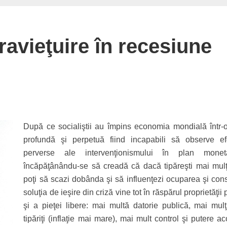
ravieţuire în recesiune
După ce socialiştii au împins economia mondială într-o
profundă şi perpetuă fiind incapabili să observe ef
perverse ale intervenţionismului în plan monet
încăpăţânându-se să creadă că dacă tipăreşti mai mulţ
poţi să scazi dobânda şi să influenţezi ocuparea şi con
soluţia de ieşire din criză vine tot în răspărul proprietăţii 
şi a pieţei libere: mai multă datorie publică, mai mulţ
tipăriţi (inflaţie mai mare), mai mult control şi putere a