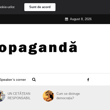
ookie-urilor.
Sunt de acord
August 8, 2026
Speaker’s corner
UN CETĂȚEAN
Cum se distruge
RESPONSABIL
democrația?