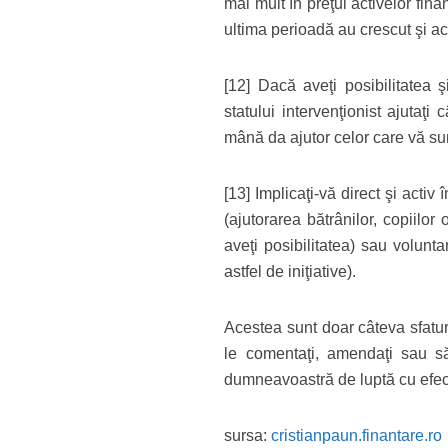
mai mult în preţul activelor fina
ultima perioadă au crescut şi ac
[12] Dacă aveţi posibilitatea ş
statului intervenţionist ajutaţi 
mână da ajutor celor care vă su
[13] Implicaţi-vă direct şi activ
(ajutorarea bătrânilor, copiilor 
aveţi posibilitatea) sau volunt
astfel de iniţiative).
Acestea sunt doar câteva sfatur
le comentaţi, amendaţi sau să
dumneavoastră de luptă cu efect
sursa:
cristianpaun.finantare.ro