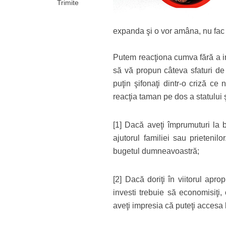
Trimite
expanda şi o vor amâna, nu fac 
Putem reacţiona cumva fără a in
să vă propun câteva sfaturi de 
puţin şifonaţi dintr-o criză ce
reacţia taman pe dos a statului 
[1] Dacă aveţi împrumuturi la b
ajutorul familiei sau prietenil
bugetul dumneavoastră;
[2] Dacă doriţi în viitorul apro
investi trebuie să economisiţi, 
aveţi impresia că puteţi accesa b