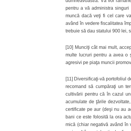
dumneavoastră. Vă vor rămâne ba
pentru a vă administra singuri 
muncă dacă veţi fi cel care va
având în vedere fiscalitatea îm
trebuie să dau statului 900 lei
[10] Munciţi cât mai mult, accep
multe lucruri pentru a avea o ş
agresivi pe piaţa muncii promovâ
[11] Diversificaţi-vă portofoliul
recomand să cumpăraţi un teren
cultivării pentru că în cazul u
acumulate de ţările dezvoltate, 
certificate pe aur (deşi nu au 
bani ce este folosită la ora ac
mică (chiar negativă având în v