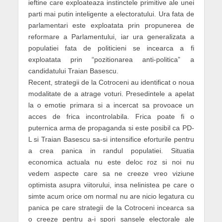
ieftine care exploateaza instinctele primitive ale unei
parti mai putin inteligente a electoratului. Ura fata de
parlamentari este exploatata prin propunerea de
reformare a Parlamentului, iar ura generalizata a
populatiei fata de politicieni se incearca a fi
exploatata prin “pozitionarea anti-politica” a
candidatului Traian Basescu.
Recent, strategii de la Cotroceni au identificat o noua
modalitate de a atrage voturi. Presedintele a apelat
la o emotie primara si a incercat sa provoace un
acces de frica incontrolabila. Frica poate fi o
puternica arma de propaganda si este posibil ca PD-
L si Traian Basescu sa-si intensifice eforturile pentru
a crea panica in randul populatiei. Situatia
economica actuala nu este deloc roz si noi nu
vedem aspecte care sa ne creeze vreo viziune
optimista asupra viitorului, insa nelinistea pe care o
simte acum orice om normal nu are nicio legatura cu
panica pe care strategii de la Cotroceni incearca sa
o creeze pentru a-i spori sansele electorale ale