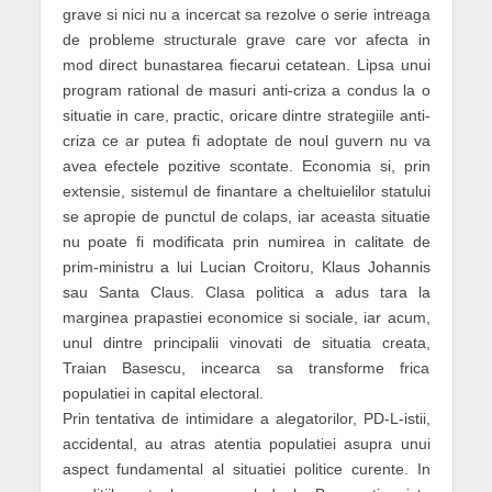
grave si nici nu a incercat sa rezolve o serie intreaga
de probleme structurale grave care vor afecta in
mod direct bunastarea fiecarui cetatean. Lipsa unui
program rational de masuri anti-criza a condus la o
situatie in care, practic, oricare dintre strategiile anti-
criza ce ar putea fi adoptate de noul guvern nu va
avea efectele pozitive scontate. Economia si, prin
extensie, sistemul de finantare a cheltuielilor statului
se apropie de punctul de colaps, iar aceasta situatie
nu poate fi modificata prin numirea in calitate de
prim-ministru a lui Lucian Croitoru, Klaus Johannis
sau Santa Claus. Clasa politica a adus tara la
marginea prapastiei economice si sociale, iar acum,
unul dintre principalii vinovati de situatia creata,
Traian Basescu, incearca sa transforme frica
populatiei in capital electoral.
Prin tentativa de intimidare a alegatorilor, PD-L-istii,
accidental, au atras atentia populatiei asupra unui
aspect fundamental al situatiei politice curente. In