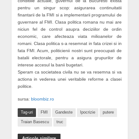
conditiile actuale, guvernul de la Bucuresti exista
pentru un singur scop: asigurarea continuitatii
finantarii de la FMI si a implementarii programului de
guvernare al FMI. Clasa politica romana nu mai are
niciun fel de control asupra deciziilor de ordin
economic, care afecteaza viata milioanelor de
romani. Clasa politica s-a resemnat in fata crizei si in
fata FMI. Acum, politicienii nostri sunt preocupati de
batalii electorale, pentru a asigura grupurilor de
interese accesul la banii bugetari.
Speram ca societatea civila nu se va resemna si va
actiona in vederea unei veritabile reforme a clasei
politice.
sursa:
bloombiz.ro
Tag-uri
FMI
Gandeste
Ipocrizie
putere
Traian Basescu
truc
Articole similare