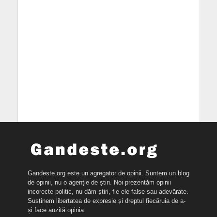
Gandeste.org este un agregator de opinii. Suntem un blog
de opinii, nu o agenție de știri. Noi prezentăm opinii
incorecte politic, nu dăm știri, fie ele false sau adevărate.
Susținem libertatea de expresie și dreptul fiecăruia de a-
și face auzită opinia.