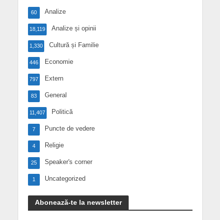
Analize
60
Analize și opinii
18,119
Cultură și Familie
1,330
Economie
446
Extern
797
General
83
Politică
11,407
Puncte de vedere
7
Religie
4
Speaker's corner
25
Uncategorized
1
Abonează-te la newsletter