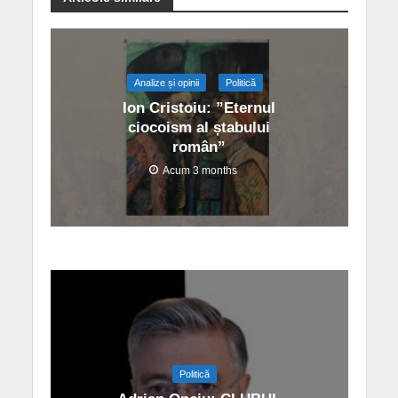
Analize și opinii
Politică
Ion Cristoiu: ”Eternul
ciocoism al ștabului
român”
Acum 3 months
Politică