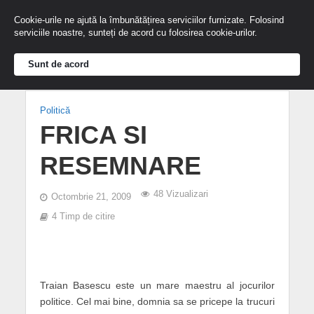
Cookie-urile ne ajută la îmbunătățirea serviciilor furnizate. Folosind
serviciile noastre, sunteți de acord cu folosirea cookie-urilor.
Sunt de acord
Politică
FRICA SI
RESEMNARE
48 Vizualizari
Octombrie 21, 2009
4 Timp de citire
Traian Basescu este un mare maestru al jocurilor
politice. Cel mai bine, domnia sa se pricepe la trucuri