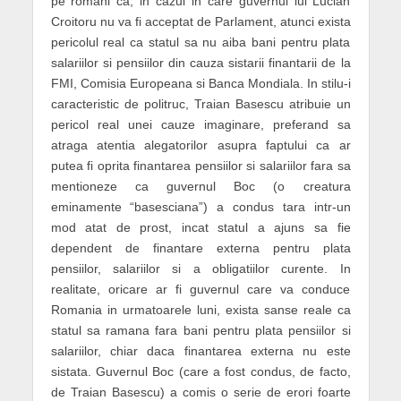
pe romani ca, in cazul in care guvernul lui Lucian
Croitoru nu va fi acceptat de Parlament, atunci exista
pericolul real ca statul sa nu aiba bani pentru plata
salariilor si pensiilor din cauza sistarii finantarii de la
FMI, Comisia Europeana si Banca Mondiala. In stilu-i
caracteristic de politruc, Traian Basescu atribuie un
pericol real unei cauze imaginare, preferand sa
atraga atentia alegatorilor asupra faptului ca ar
putea fi oprita finantarea pensiilor si salariilor fara sa
mentioneze ca guvernul Boc (o creatura
eminamente “basesciana”) a condus tara intr-un
mod atat de prost, incat statul a ajuns sa fie
dependent de finantare externa pentru plata
pensiilor, salariilor si a obligatiilor curente. In
realitate, oricare ar fi guvernul care va conduce
Romania in urmatoarele luni, exista sanse reale ca
statul sa ramana fara bani pentru plata pensiilor si
salariilor, chiar daca finantarea externa nu este
sistata. Guvernul Boc (care a fost condus, de facto,
de Traian Basescu) a comis o serie de erori foarte