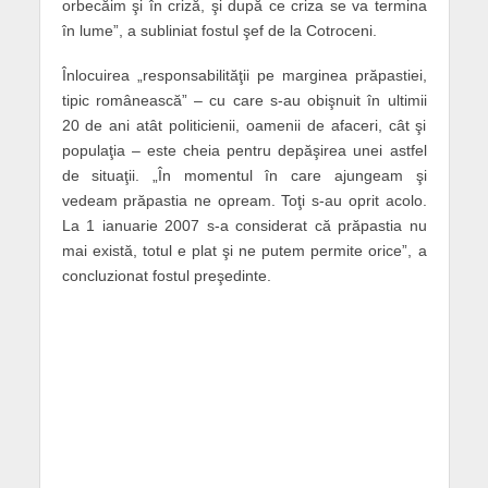
orbecăim şi în criză, şi după ce criza se va termina
în lume”, a subliniat fostul şef de la Cotroceni.
Înlocuirea „responsabilităţii pe marginea prăpastiei,
tipic românească” – cu care s-au obişnuit în ultimii
20 de ani atât politicienii, oamenii de afaceri, cât şi
populaţia – este cheia pentru depăşirea unei astfel
de situaţii. „În momentul în care ajungeam şi
vedeam prăpastia ne opream. Toţi s-au oprit acolo.
La 1 ianuarie 2007 s-a considerat că prăpastia nu
mai există, totul e plat şi ne putem permite orice”, a
concluzionat fostul preşedinte.