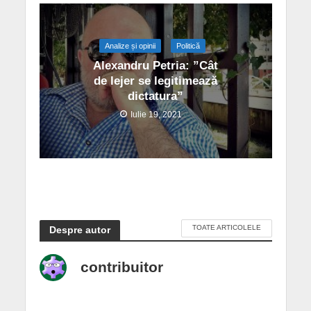
Analize și opinii
Politică
Alexandru Petria: ”Cât
de lejer se legitimează
dictatura”
Iulie 19, 2021
TOATE ARTICOLELE
Despre autor
contribuitor