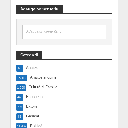
Adauga comentariu
Adauga un comentariu
Categorii
Analize
60
Analize și opinii
18,119
Cultură și Familie
1,330
Economie
446
Extern
797
General
83
Politică
11,407