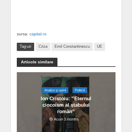
sursa:
capital.ro
Tag-uri
Criza
Emil Constantinescu
UE
Articole similare
Analize și opinii
Politică
Ion Cristoiu: ”Eternul
ciocoism al ștabului
român”
Acum 3 months