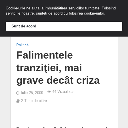
Cookie-urile ne ajută la îmbunătățirea serviciilor furnizate. Folosind
serviciile noastre, sunteți de acord cu folosirea cookie-urilor.
Sunt de acord
Politică
Falimentele
tranziţiei, mai
grave decât criza
44 Vizualizari
Iulie 25, 2009
2 Timp de citire