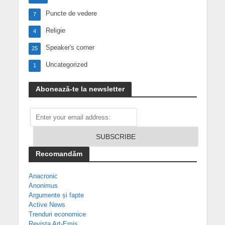
Puncte de vedere
7
Religie
4
Speaker's corner
25
Uncategorized
1
Abonează-te la newsletter
Recomandăm
Anacronic
Anonimus
Argumente și fapte
Active News
Trenduri economice
Revista Art-Emis