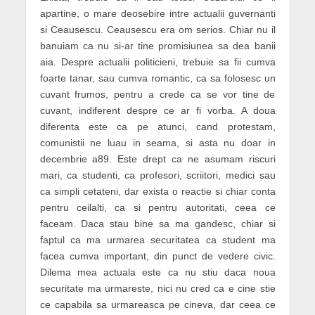
apartine, o mare deosebire intre actualii guvernanti
si Ceausescu. Ceausescu era om serios. Chiar nu il
banuiam ca nu si-ar tine promisiunea sa dea banii
aia. Despre actualii politicieni, trebuie sa fii cumva
foarte tanar, sau cumva romantic, ca sa folosesc un
cuvant frumos, pentru a crede ca se vor tine de
cuvant, indiferent despre ce ar fi vorba. A doua
diferenta este ca pe atunci, cand protestam,
comunistii ne luau in seama, si asta nu doar in
decembrie a89. Este drept ca ne asumam riscuri
mari, ca studenti, ca profesori, scriitori, medici sau
ca simpli cetateni, dar exista o reactie si chiar conta
pentru ceilalti, ca si pentru autoritati, ceea ce
faceam. Daca stau bine sa ma gandesc, chiar si
faptul ca ma urmarea securitatea ca student ma
facea cumva important, din punct de vedere civic.
Dilema mea actuala este ca nu stiu daca noua
securitate ma urmareste, nici nu cred ca e cine stie
ce capabila sa urmareasca pe cineva, dar ceea ce