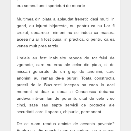
era semnul unei sperieturi de moarte.
Multimea din piata a aplaudat frenetic desi multi, in
gand, au injurat birjareste, nu pentru ca nu l-ar fi
crezut, deoarece nimeni nu se indoia ca masura
aceea nu ar fi fost pusa in practica, ci pentru ca ea
venea mult prea tarziu.
Uralele au fost inabusite repede de tot felul de
zgomote, care nu erau ale celor din piata, si de
miscari generate de un grup de anonimi, care
anonimi au ramas de-a pururi. Toata constructia
puterii de la Bucuresti incepea sa cada in acel
moment si doar a doua zi Ceausescu debarca
undeva intr-un lan de porumb, uitat de cele vreo
cinci, sase sau sapte servicii de protectie ale
securitatii care il aparau, chipurile, permanent.
De ce v-am readus aminte de aceasta poveste?
Pentru ca, din punctul meu de vedere, ea a ramas