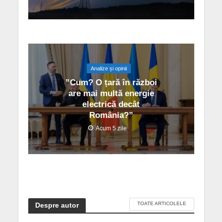
Analize și opinii
”Cum? O țară în război
are mai multă energie
electrică decât
România?”
Acum 5 zile
TOATE ARTICOLELE
Despre autor