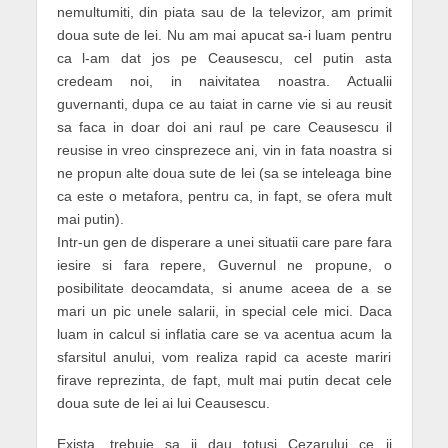
nemultumiti, din piata sau de la televizor, am primit
doua sute de lei. Nu am mai apucat sa-i luam pentru
ca l-am dat jos pe Ceausescu, cel putin asta
credeam noi, in naivitatea noastra. Actualii
guvernanti, dupa ce au taiat in carne vie si au reusit
sa faca in doar doi ani raul pe care Ceausescu il
reusise in vreo cinsprezece ani, vin in fata noastra si
ne propun alte doua sute de lei (sa se inteleaga bine
ca este o metafora, pentru ca, in fapt, se ofera mult
mai putin).
Intr-un gen de disperare a unei situatii care pare fara
iesire si fara repere, Guvernul ne propune, o
posibilitate deocamdata, si anume aceea de a se
mari un pic unele salarii, in special cele mici. Daca
luam in calcul si inflatia care se va acentua acum la
sfarsitul anului, vom realiza rapid ca aceste mariri
firave reprezinta, de fapt, mult mai putin decat cele
doua sute de lei ai lui Ceausescu.
Exista, trebuie sa ii dau totusi Cezarului ce ii