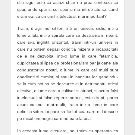
stiu sigur este ca astazi chiar nu prea conteaza ce
spui, unde spui si cui spui si ma intreb atunci: cand
eram eu, ca un umil intelectual, mai important?
Traim, dragii mei cititori, intr-un univers ciclic, intr-o
lume aflata intr-o spirala care se destrama in neant,
care si-a inghitit orizontul, traim intr-un univers in
care nu putem depasi conditia mizera a incapacitatii
de a ne dezvolta, intr-o lume in care fatarnicia,
duplicitatea si lipsa de profesionalism par jaloane ale
conducatorilor nostri, o lume in care cei multi sunt
obedienti si cuminti si stau in bancuta lor gandindu-
se la cum pot sa se descurce ei in detrimentul oricui
altcuiva, o lume care a cultivat si atunci, si acum falsi
intelectuali si false repere morale, este drept, parca
acum cu mult mai multi, traim intr-o lume in care
definitia viitorului pare sa fie tot cea care ni-l descrie
pe micul om negru care ne bate la usa.
In aceasta lume circulara, noi traim cu speranta ca