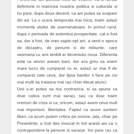
defintorie in matricea noastra politica si culturala si
nu pare, dupa doua decenii, ca am putea sa scapam
din ea. La o scara temporala mai mica, traim astazi
momente uluitor de asemanatoare. In primul rand,
dupa o perioada de autentica prosperitate, cat a fost
ea, dar a fost, de vreo sapte-opt ani, a venit o epoca
de dezastru, de penurie si de nebunie, care
seamana cu anii teribili ai deceniului noua. Diferenta
este ca atunci aveam bani, dar era greu sa avem
mare lucru de cumparat cu ei, astazi ar mai fi de
cumparat cate ceva, dar lipsa banilor ii face pe cei
mai multi sa traiasca mai rau chiar decat atunci.
Unii s-ar putea sa ma contrazica, si sa spuna ca
doar cativa sunt mai saraci, sau ca doar traim
vremuri de criza si ca, oricum, astazi avem ceva mult
mai important, libertatea. Faptul ca acum suntem
liberi, ca acum putem critica pe oricine, iata, chiar pe
Presedinte, a fost des invocat in toti acesti ani ca o
contrapondere la penurie si saracie. Imi pare rau ca