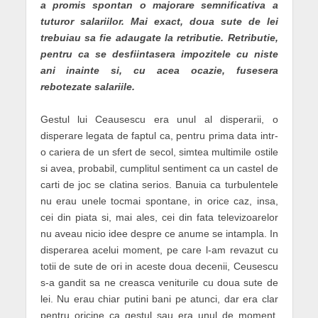
a promis spontan o majorare semnificativa a
tuturor salariilor. Mai exact, doua sute de lei
trebuiau sa fie adaugate la retributie. Retributie,
pentru ca se desfiintasera impozitele cu niste
ani inainte si, cu acea ocazie, fusesera
rebotezate salariile.
Gestul lui Ceausescu era unul al disperarii, o
disperare legata de faptul ca, pentru prima data intr-
o cariera de un sfert de secol, simtea multimile ostile
si avea, probabil, cumplitul sentiment ca un castel de
carti de joc se clatina serios. Banuia ca turbulentele
nu erau unele tocmai spontane, in orice caz, insa,
cei din piata si, mai ales, cei din fata televizoarelor
nu aveau nicio idee despre ce anume se intampla. In
disperarea acelui moment, pe care l-am revazut cu
totii de sute de ori in aceste doua decenii, Ceusescu
s-a gandit sa ne creasca veniturile cu doua sute de
lei. Nu erau chiar putini bani pe atunci, dar era clar
pentru oricine ca gestul sau era unul de moment,