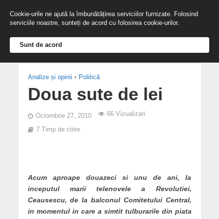
Cookie-urile ne ajută la îmbunătățirea serviciilor furnizate. Folosind
serviciile noastre, sunteți de acord cu folosirea cookie-urilor.
Sunt de acord
Analize și opinii
•
Politică
Doua sute de lei
66 Vizualizari
Octombrie 27, 2010
7 Timp de citire
Acum aproape douazeci si unu de ani, la
inceputul marii telenovele a Revolutiei,
Ceausescu, de la balconul Comitetului Central,
in momentul in care a simtit tulburarile din piata