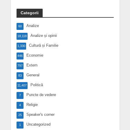
Categorii
Analize
60
Analize și opinii
18,118
Cultură și Familie
1,330
Economie
446
Extern
797
General
83
Politică
11,407
Puncte de vedere
7
Religie
4
Speaker's corner
25
Uncategorized
1