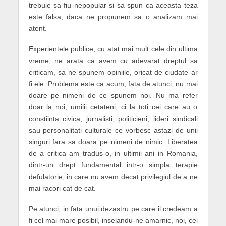
trebuie sa fiu nepopular si sa spun ca aceasta teza
este falsa, daca ne propunem sa o analizam mai
atent.
Experientele publice, cu atat mai mult cele din ultima
vreme, ne arata ca avem cu adevarat dreptul sa
criticam, sa ne spunem opiniile, oricat de ciudate ar
fi ele. Problema este ca acum, fata de atunci, nu mai
doare pe nimeni de ce spunem noi. Nu ma refer
doar la noi, umilii cetateni, ci la toti cei care au o
constiinta civica, jurnalisti, politicieni, lideri sindicali
sau personalitati culturale ce vorbesc astazi de unii
singuri fara sa doara pe nimeni de nimic. Liberatea
de a critica am tradus-o, in ultimii ani in Romania,
dintr-un drept fundamental intr-o simpla terapie
defulatorie, in care nu avem decat privilegiul de a ne
mai racori cat de cat.
Pe atunci, in fata unui dezastru pe care il credeam a
fi cel mai mare posibil, inselandu-ne amarnic, noi, cei