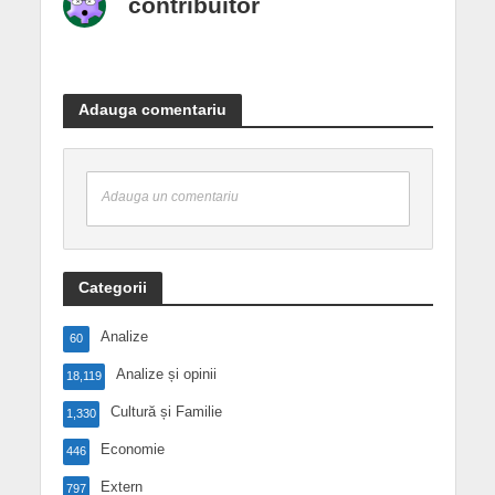
contribuitor
Adauga comentariu
Adauga un comentariu
Categorii
Analize
60
Analize și opinii
18,119
Cultură și Familie
1,330
Economie
446
Extern
797