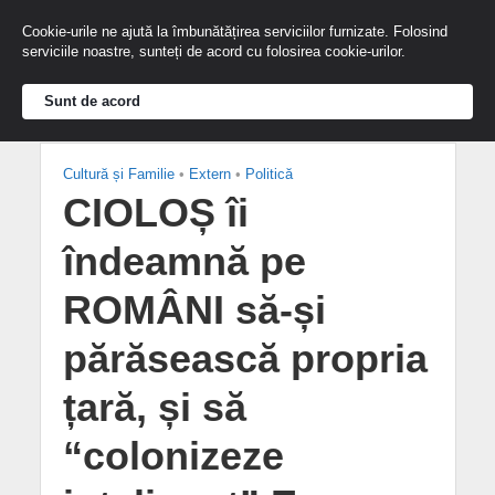
Cookie-urile ne ajută la îmbunătățirea serviciilor furnizate. Folosind
serviciile noastre, sunteți de acord cu folosirea cookie-urilor.
Sunt de acord
Cultură și Familie
•
Extern
•
Politică
CIOLOȘ îi
îndeamnă pe
ROMÂNI să-și
părăsească propria
țară, și să
“colonizeze