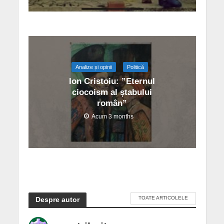
Analize și opinii
Politică
Ion Cristoiu: ”Eternul
ciocoism al ștabului
român”
Acum 3 months
TOATE ARTICOLELE
Despre autor