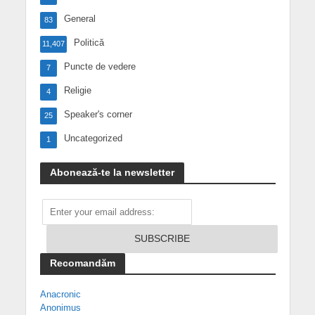
General
83
Politică
11,407
Puncte de vedere
7
Religie
4
Speaker's corner
25
Uncategorized
1
Abonează-te la newsletter
Recomandăm
Anacronic
Anonimus