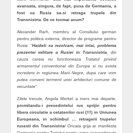
avansata, singura, de fapt, pusa de Germania, a
fost ca Rusia sa-si retraga trupele din
Transnistria
.
De ce tocmai acum?
Alexander Rarh, membru al Consiliului german
pentru politica externa, director de programe pentru
Rusia: “
Haideti sa rezolvam, mai intai, problema
prezentei militare a Rusiei in Transnistria
, din
cauza careia nu functioneaza Tratatul privind
armamentul conventional din Europa si nu exista
incredere in regiunea Marii Negre, dupa care vom
putea conveni termenii unei arhitecturi comune de
securitate
“.
Zilele trecute, Angela Merkel a mers mai departe,
promitandu-i presedintelui rus sprijin pentru
libera circulatie a cetatenilor rusi (!!!) in Uniunea
Europeana, in schimbul … retragerii trupelor
rusesti din Transnistria
! Oricata grija ar manifesta
Germania pentru Tratatul pentru arme conventionale