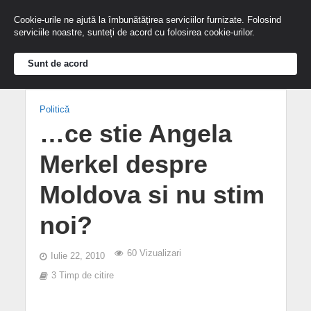
Cookie-urile ne ajută la îmbunătățirea serviciilor furnizate. Folosind
serviciile noastre, sunteți de acord cu folosirea cookie-urilor.
Sunt de acord
Politică
…ce stie Angela
Merkel despre
Moldova si nu stim
noi?
60 Vizualizari
Iulie 22, 2010
3 Timp de citire