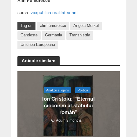
Alin Fumurescu
sursa:
voxpublica.realitatea.net
Tag-uri
alin fumurescu
Angela Merkel
Gandeste
Germania
Transnistria
Uniunea Europeana
Articole similare
Analize și opinii
Politică
Ion Cristoiu: ”Eternul
ciocoism al ștabului
român”
Acum 3 months