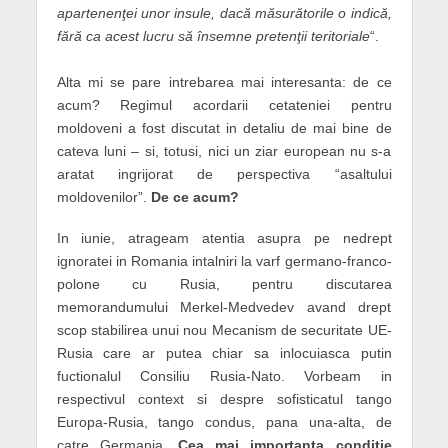
apartenenţei unor insule, dacă măsurătorile o indică,
fără ca acest lucru să însemne pretenţii teritoriale
“.
Alta mi se pare intrebarea mai interesanta: de ce
acum? Regimul acordarii cetateniei pentru
moldoveni a fost discutat in detaliu de mai bine de
cateva luni – si, totusi, nici un ziar european nu s-a
aratat ingrijorat de perspectiva “asaltului
moldovenilor”.
De ce acum?
In iunie, atrageam atentia asupra pe nedrept
ignoratei in Romania intalniri la varf germano-franco-
polone cu Rusia, pentru discutarea
memorandumului Merkel-Medvedev avand drept
scop stabilirea unui nou Mecanism de securitate UE-
Rusia care ar putea chiar sa inlocuiasca putin
fuctionalul Consiliu Rusia-Nato. Vorbeam in
respectivul context si despre sofisticatul tango
Europa-Rusia, tango condus, pana una-alta, de
catre Germania.
Cea mai importanta conditie