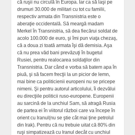
că ruşii nu circulă în Europa. Iar ca să laşi pe
drumuri 30.000 de militari cu tot cu familii,
respectiv armata din Transnistria este o
aberaţie occidentală. Să meargă madam
Merkel în Transnistria, să dea fiecărui soldat de
acolo 100.000 de euro, şi îmi pun viaţa chezaş,
că a doua zi toată armata îşi dă demisia. Aşa
că nu prea văd bani prevăzuţi în bugetul
Rusiei, pentru realocarea soldaţilor din
Transnistria. Dar când e vorba să batem apa în
piuă, şi să facem frecţii la un picior de lemn,
mai bine ca politicienii europeni nu se pricepe
nimeni. Şi pentru autorul articolului, îi dezvălui
eu direcţiile politicii ruso-europene. Europenii
au sarcină de la unchiul Sam, să atragă Rusia
de partea ei în viitorul război care va începe în
orient cu Iranul(nu se ştie cât mai ţine petrolul
din Irak). Pentru că nu trebuie uitat că 80% din
ruşi simpatizează cu Iranul decât cu unchiul