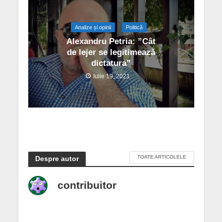
Analize și opinii
Politică
Alexandru Petria: ”Cât
de lejer se legitimează
dictatura”
Iulie 19, 2021
TOATE ARTICOLELE
Despre autor
contribuitor