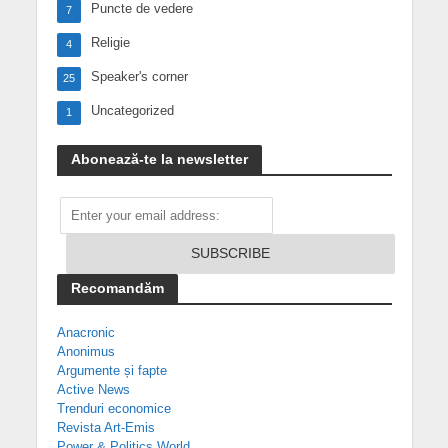
Puncte de vedere
7
Religie
4
Speaker's corner
25
Uncategorized
1
Abonează-te la newsletter
Recomandăm
Anacronic
Anonimus
Argumente și fapte
Active News
Trenduri economice
Revista Art-Emis
Power & Politics World