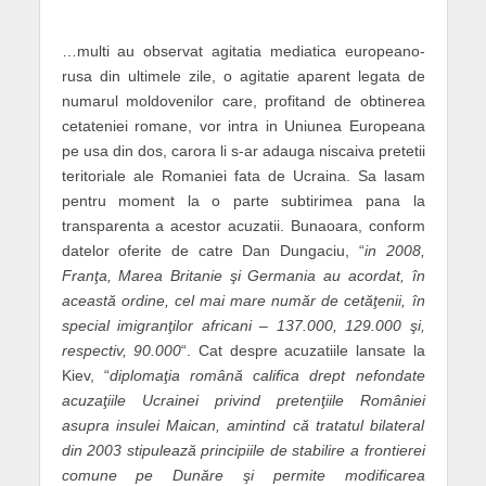
…multi au observat agitatia mediatica europeano-
rusa din ultimele zile, o agitatie aparent legata de
numarul moldovenilor care, profitand de obtinerea
cetateniei romane, vor intra in Uniunea Europeana
pe usa din dos, carora li s-ar adauga niscaiva pretetii
teritoriale ale Romaniei fata de Ucraina. Sa lasam
pentru moment la o parte subtirimea pana la
transparenta a acestor acuzatii. Bunaoara, conform
datelor oferite de catre Dan Dungaciu, “
in 2008,
Franţa, Marea Britanie şi Germania au acordat, în
această ordine, cel mai mare număr de cetăţenii, în
special imigranţilor africani – 137.000, 129.000 şi,
respectiv, 90.000
“. Cat despre acuzatiile lansate la
Kiev, “
diplomaţia română califica drept nefondate
acuzaţiile Ucrainei privind pretenţiile României
asupra insulei Maican, amintind că tratatul bilateral
din 2003 stipulează principiile de stabilire a frontierei
comune pe Dunăre şi permite modificarea