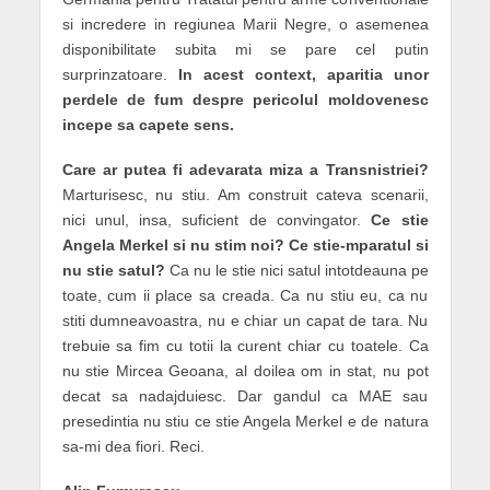
si incredere in regiunea Marii Negre, o asemenea
disponibilitate subita mi se pare cel putin
surprinzatoare.
In acest context, aparitia unor
perdele de fum despre pericolul moldovenesc
incepe sa capete sens.
Care ar putea fi adevarata miza a Transnistriei?
Marturisesc, nu stiu. Am construit cateva scenarii,
nici unul, insa, suficient de convingator.
Ce stie
Angela Merkel si nu stim noi?
Ce stie-mparatul si
nu stie satul?
Ca nu le stie nici satul intotdeauna pe
toate, cum ii place sa creada. Ca nu stiu eu, ca nu
stiti dumneavoastra, nu e chiar un capat de tara. Nu
trebuie sa fim cu totii la curent chiar cu toatele. Ca
nu stie Mircea Geoana, al doilea om in stat, nu pot
decat sa nadajduiesc. Dar gandul ca MAE sau
presedintia nu stiu ce stie Angela Merkel e de natura
sa-mi dea fiori. Reci.