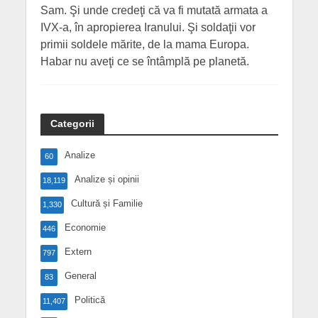
Sam. Şi unde credeţi că va fi mutată armata a
IVX-a, în apropierea Iranului. Şi soldaţii vor
primii soldele mărite, de la mama Europa.
Habar nu aveţi ce se întâmplă pe planetă.
Categorii
Analize
60
Analize și opinii
18,119
Cultură și Familie
1,330
Economie
446
Extern
797
General
83
Politică
11,407