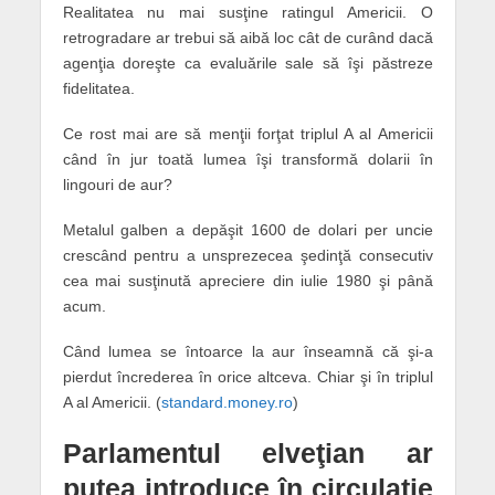
Realitatea nu mai susţine ratingul Americii. O
retrogradare ar trebui să aibă loc cât de curând dacă
agenţia doreşte ca evaluările sale să îşi păstreze
fidelitatea.
Ce rost mai are să menţii forţat triplul A al Americii
când în jur toată lumea îşi transformă dolarii în
lingouri de aur?
Metalul galben a depăşit 1600 de dolari per uncie
crescând pentru a unsprezecea şedinţă consecutiv
cea mai susţinută apreciere din iulie 1980 şi până
acum.
Când lumea se întoarce la aur înseamnă că şi-a
pierdut încrederea în orice altceva. Chiar şi în triplul
A al Americii. (
standard.money.ro
)
Parlamentul elveţian ar
putea introduce în circulaţie