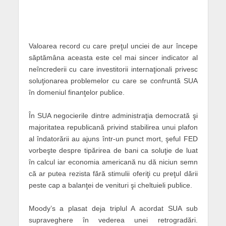
Valoarea record cu care preţul unciei de aur începe
săptămâna aceasta este cel mai sincer indicator al
neîncrederii cu care investitorii internaţionali privesc
soluţionarea problemelor cu care se confruntă SUA
în domeniul finanţelor publice.
În SUA negocierile dintre administraţia democrată şi
majoritatea republicană privind stabilirea unui plafon
al îndatorării au ajuns într-un punct mort, şeful FED
vorbeşte despre tipărirea de bani ca soluţie de luat
în calcul iar economia americană nu dă niciun semn
că ar putea rezista fără stimulii oferiţi cu preţul dării
peste cap a balanţei de venituri şi cheltuieli publice.
Moody’s a plasat deja triplul A acordat SUA sub
supraveghere în vederea unei retrogradări.