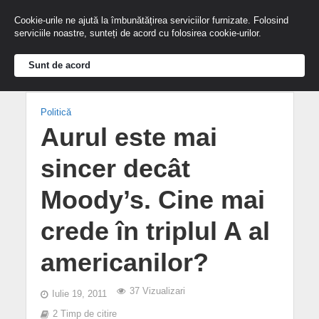
Cookie-urile ne ajută la îmbunătățirea serviciilor furnizate. Folosind
serviciile noastre, sunteți de acord cu folosirea cookie-urilor.
Sunt de acord
Politică
Aurul este mai
sincer decât
Moody’s. Cine mai
crede în triplul A al
americanilor?
37 Vizualizari
Iulie 19, 2011
2 Timp de citire