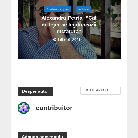
Analize și opinii
Politică
Alexandru Petria: ”Cât
de lejer se legitimează
dictatura”
Iulie 19, 2021
TOATE ARTICOLELE
Despre autor
contribuitor
Adauga comentariu