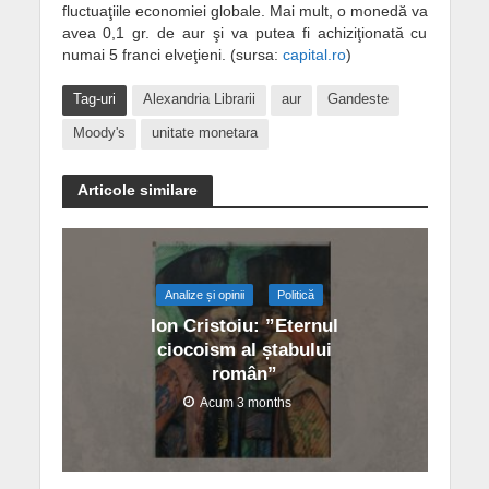
fluctuaţiile economiei globale. Mai mult, o monedă va
avea 0,1 gr. de aur şi va putea fi achiziţionată cu
numai 5 franci elveţieni. (sursa:
capital.ro
)
Tag-uri
Alexandria Librarii
aur
Gandeste
Moody's
unitate monetara
Articole similare
Analize și opinii
Politică
Ion Cristoiu: ”Eternul
ciocoism al ștabului
român”
Acum 3 months