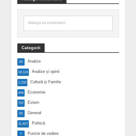
Adauga un comentariu
Categorii
Analize
60
Analize și opinii
18,119
Cultură și Familie
1,330
Economie
446
Extern
797
General
83
Politică
11,407
Puncte de vedere
7