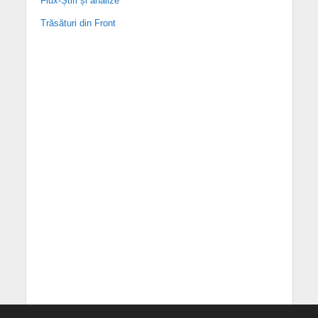
Flux-Știri și analize
Trăsături din Front