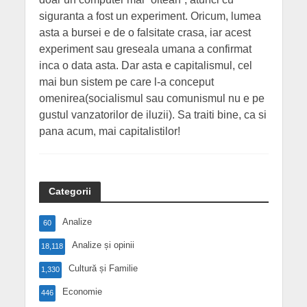
siguranta a fost un experiment. Oricum, lumea
asta a bursei e de o falsitate crasa, iar acest
experiment sau greseala umana a confirmat
inca o data asta. Dar asta e capitalismul, cel
mai bun sistem pe care l-a conceput
omenirea(socialismul sau comunismul nu e pe
gustul vanzatorilor de iluzii). Sa traiti bine, ca si
pana acum, mai capitalistilor!
Categorii
Analize
60
Analize și opinii
18,118
Cultură și Familie
1,330
Economie
446