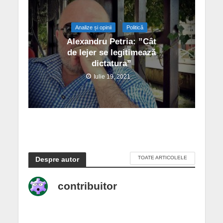
Analize și opinii
Politică
Alexandru Petria: ”Cât
de lejer se legitimează
dictatura”
Iulie 19, 2021
TOATE ARTICOLELE
Despre autor
contribuitor