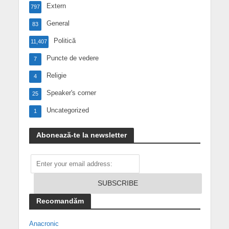
Extern
797
General
83
Politică
11,407
Puncte de vedere
7
Religie
4
Speaker's corner
25
Uncategorized
1
Abonează-te la newsletter
Recomandăm
Anacronic