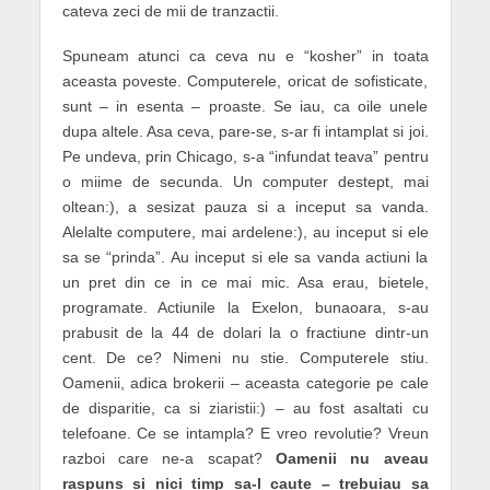
cateva zeci de mii de tranzactii.
Spuneam atunci ca ceva nu e “kosher” in toata
aceasta poveste. Computerele, oricat de sofisticate,
sunt – in esenta – proaste. Se iau, ca oile unele
dupa altele. Asa ceva, pare-se, s-ar fi intamplat si joi.
Pe undeva, prin Chicago, s-a “infundat teava” pentru
o miime de secunda. Un computer destept, mai
oltean:), a sesizat pauza si a inceput sa vanda.
Alelalte computere, mai ardelene:), au inceput si ele
sa se “prinda”. Au inceput si ele sa vanda actiuni la
un pret din ce in ce mai mic. Asa erau, bietele,
programate. Actiunile la Exelon, bunaoara, s-au
prabusit de la 44 de dolari la o fractiune dintr-un
cent. De ce? Nimeni nu stie. Computerele stiu.
Oamenii, adica brokerii – aceasta categorie pe cale
de disparitie, ca si ziaristii:) – au fost asaltati cu
telefoane. Ce se intampla? E vreo revolutie? Vreun
razboi care ne-a scapat?
Oamenii nu aveau
raspuns si nici timp sa-l caute – trebuiau sa