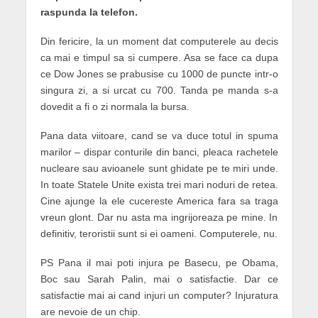
raspunda la telefon.
Din fericire, la un moment dat computerele au decis
ca mai e timpul sa si cumpere. Asa se face ca dupa
ce Dow Jones se prabusise cu 1000 de puncte intr-o
singura zi, a si urcat cu 700. Tanda pe manda s-a
dovedit a fi o zi normala la bursa.
Pana data viitoare, cand se va duce totul in spuma
marilor – dispar conturile din banci, pleaca rachetele
nucleare sau avioanele sunt ghidate pe te miri unde.
In toate Statele Unite exista trei mari noduri de retea.
Cine ajunge la ele cucereste America fara sa traga
vreun glont. Dar nu asta ma ingrijoreaza pe mine. In
definitiv, teroristii sunt si ei oameni. Computerele, nu.
PS Pana il mai poti injura pe Basecu, pe Obama,
Boc sau Sarah Palin, mai o satisfactie. Dar ce
satisfactie mai ai cand injuri un computer? Injuratura
are nevoie de un chip.