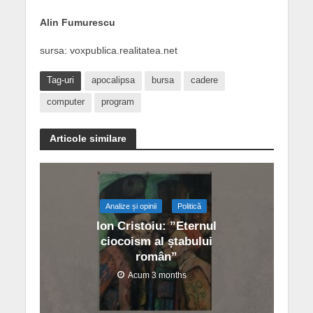
Alin Fumurescu
sursa: voxpublica.realitatea.net
Tag-uri
apocalipsa
bursa
cadere
computer
program
Articole similare
Analize și opinii
Politică
Ion Cristoiu: ”Eternul
ciocoism al ștabului
român”
Acum 3 months