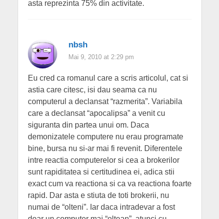
asta reprezinta 75% din activitate.
nbsh
Mai 9, 2010 at 2:29 pm
Eu cred ca romanul care a scris articolul, cat si
astia care citesc, isi dau seama ca nu
computerul a declansat “razmerita”. Variabila
care a declansat “apocalipsa” a venit cu
siguranta din partea unui om. Daca
demonizatele computere nu erau programate
bine, bursa nu si-ar mai fi revenit. Diferentele
intre reactia computerelor si cea a brokerilor
sunt rapiditatea si certitudinea ei, adica stii
exact cum va reactiona si ca va reactiona foarte
rapid. Dar asta e stiuta de toti brokerii, nu
numai de “olteni”. Iar daca intradevar a fost
doar un computer mai “oltean”, atunci cu