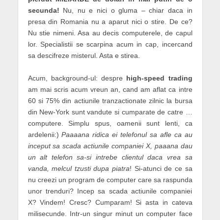
secunda!
Nu, nu e nici o gluma – chiar daca in
presa din Romania nu a aparut nici o stire. De ce?
Nu stie nimeni. Asa au decis computerele, de capul
lor. Specialistii se scarpina acum in cap, incercand
sa descifreze misterul. Asta e stirea.
Acum, background-ul: despre
high-speed trading
am mai scris acum vreun an, cand am aflat ca intre
60 si 75% din actiunile tranzactionate zilnic la bursa
din New-York sunt vandute si cumparate de catre …
computere. Simplu spus, oamenii sunt lenti, ca
ardelenii:)
Paaaana ridica ei telefonul sa afle ca au
inceput sa scada actiunile companiei X, paaana dau
un alt telefon sa-si intrebe clientul daca vrea sa
vanda, melcul tzusti dupa piatra
! Si-atunci de ce sa
nu creezi un program de computer care sa raspunda
unor trenduri? Incep sa scada actiunile companiei
X? Vindem! Cresc? Cumparam! Si asta in cateva
milisecunde. Intr-un singur minut un computer face