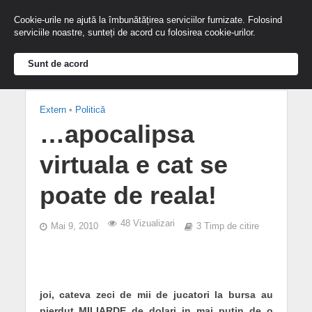
Cookie-urile ne ajută la îmbunătățirea serviciilor furnizate. Folosind
serviciile noastre, sunteți de acord cu folosirea cookie-urilor.
Sunt de acord
Extern
•
Politică
…apocalipsa
virtuala e cat se
poate de reala!
48 Vizualizari
Mai 9, 2010
3 Timp de citire
joi, cateva zeci de mii de jucatori la bursa au
pierdut MILIARDE de dolari in mai putin de o