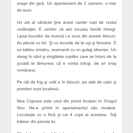
oraşe din ţară. Un apartament de 2 camere, o mie
de euro.
Un zid al sărăciei ţine acest cartier rupt de restul
civiilizaţiei. E uimitor că aici locuiau familii întregi.
Lipsa locurilor de muncă i-a scos din aceste blocuri.
Au plecat cu tot. Şi cu tocurile de la uşi şi ferestre. E
un tablou sinistru, seamană cu un gulag siberian. Un
steag în vânt şi strigătele copiilor care se întorc de la
şcoală te lămuresc că e vorba totuşi, de un oraş
românesc.
Pe cât de frig şi urât e în blocuri, pe atât de calzi şi
primitori sunt localnicii.
Nea Cojocea este unul din primii locatari în Oraşul
Nou. Ne-a primit în apartamentul său modest.
Locuieşte cu o fiică şi cei 4 copii ai acesteia. Toţi
trăiesc din pensia lui.