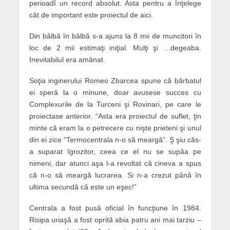
perioadî un record absolut. Asta pentru a înţelege
cât de important este proiectul de aici.
Din bâlbă în bâlbă s-a ajuns la 8 mii de muncitori în
loc de 2 mii estimaţi iniţial. Mulţi şi …degeaba.
Inevitabilul era amânat.
Soţia inginerului Romeo Zbarcea spune că bărbatul
ei speră la o minune, doar avusese succes cu
Complexurile de la Turceni şi Rovinari, pe care le
proiectase anterior. “Asta era proiectul de suflet, ţin
minte că eram la o petrecere cu nişte prieteni şi unul
din ei zice “Termocentrala n-o să meargă”. Ş şiu căs-
a suparat îgrozitor, ceea ce el nu se supăa pe
nimeni, dar atunci aşa l-a revoltat că cineva a spus
că n-o să meargă lucrarea. Si n-a crezut până în
ultima secundă că este un eşec!”
Centrala a fost pusă oficial în funcţiune în 1984.
Risipa uriaşă a fost oprită abia patru ani mai tarziu –