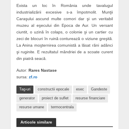
Exista un loc în România unde tavalugul
industrializării excesive s-a împotmolit. Munţii
Caraşului ascund multe comori dar şi un veritabil
muzeu al eşecului din Epoca de Aur. Un versant
ciuntit, o uzină în colaps, o colonie şi un cartier cu
zeci de blocuri în ruină conturează o viziune greşită.
La Anina moşternirea comunistă a lăsat răni adânci
şi ruginite. E rezultatul mândriei de a scoate curent
din piatră seacă.
Autor:
Rares Nastase
sursa:
zf.ro
Tag-uri
constructii epocale
esec
Gandeste
generator
proiect de suflet
resurse financiare
resurse umane
termocentrala
Articole similare