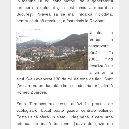
în toamna lui ’88, când motorul de la generatorul
turbinei s-a defectat şi a fost trimis la reparat la
Bucureşti. N-avea să se mai întoarcă niciodată,
pentru că după revoluţie, a fost trimis la Rovinari.
Unitatea a
rămas în
conservare
până în
2003, fiind
devalizată de
la un an la
altul. S-au evaporat 130 de mii de tone de fier. “Sunt
ţări care nu produc atâta fier cu industria lor”, afirmă
Romeo Zbarcea.
Zona Termocentralei este astăzi în proces de
ecologizare. Locul poate găzdui centrale eoliene.
Fosta uzină oferă un platou uriaş până la care urcă
reţeaua de înaltă tensiune. Ţeava de gaze s-a