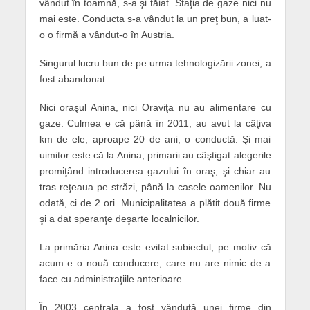
vândut în toamnă, s-a şi tăiat. Staţia de gaze nici nu
mai este. Conducta s-a vândut la un preţ bun, a luat-
o o firmă a vândut-o în Austria.
Singurul lucru bun de pe urma tehnologizării zonei, a
fost abandonat.
Nici oraşul Anina, nici Oraviţa nu au alimentare cu
gaze. Culmea e că până în 2011, au avut la câţiva
km de ele, aproape 20 de ani, o conductă. Şi mai
uimitor este că la Anina, primarii au câştigat alegerile
promiţând introducerea gazului în oraş, şi chiar au
tras reţeaua pe străzi, până la casele oamenilor. Nu
odată, ci de 2 ori. Municipalitatea a plătit două firme
şi a dat speranţe deşarte localnicilor.
La primăria Anina este evitat subiectul, pe motiv că
acum e o nouă conducere, care nu are nimic de a
face cu administraţiile anterioare.
În 2003 centrala a fost vândută unei firme din