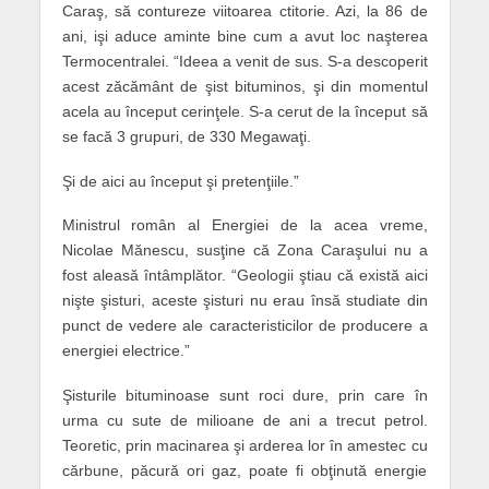
Caraş, să contureze viitoarea ctitorie. Azi, la 86 de
ani, işi aduce aminte bine cum a avut
loc
naşterea
Termocentralei. “Ideea a venit de sus. S-a descoperit
acest zăcământ de şist bituminos, şi din momentul
acela au început cerinţele. S-a cerut de la început să
se facă 3 grupuri, de 330 Megawaţi.
Şi de aici au început şi pretenţiile.”
Ministrul român al Energiei de la acea vreme,
Nicolae Mănescu, susţine că Zona Caraşului nu a
fost aleasă întâmplător. “Geologii ştiau că există aici
nişte şisturi, aceste şisturi nu erau însă studiate din
punct de vedere ale caracteristicilor de producere a
energiei electrice.”
Şisturile bituminoase sunt roci dure, prin care în
urma cu sute de milioane de ani a trecut petrol.
Teoretic, prin macinarea şi arderea lor în amestec cu
cărbune, păcură ori gaz, poate fi obţinută energie