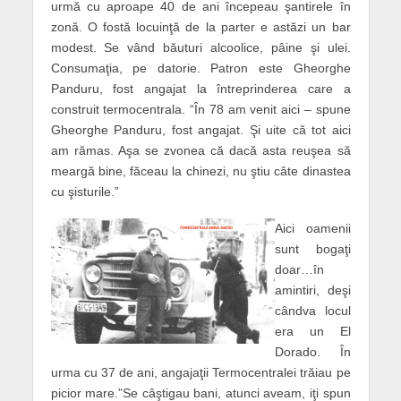
urmă cu aproape 40 de ani începeau şantirele în
zonă. O fostă locuinţă de la parter e astăzi un bar
modest. Se vând băuturi alcoolice, pâine şi ulei.
Consumaţia, pe datorie. Patron este Gheorghe
Panduru, fost angajat la întreprinderea care a
construit termocentrala. “În 78 am venit aici – spune
Gheorghe Panduru, fost angajat. Şi uite că tot aici
am rămas. Aşa se zvonea că dacă asta reuşea să
meargă bine, făceau la chinezi, nu ştiu câte dinastea
cu şisturile.”
Aici oamenii
sunt bogaţi
doar…în
amintiri, deşi
cândva locul
era un El
Dorado. În
urma cu 37 de ani, angajaţii Termocentralei trăiau pe
picior mare.”Se câştigau bani, atunci aveam, iţi spun