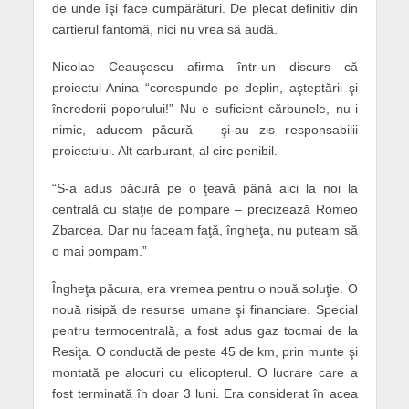
de unde îşi face cumpărături. De plecat definitiv din
cartierul fantomă, nici nu vrea să audă.
Nicolae Ceauşescu afirma într-un discurs că
proiectul Anina “corespunde pe deplin, aşteptării şi
încrederii poporului!” Nu e suficient cărbunele, nu-i
nimic, aducem păcură – şi-au zis responsabilii
proiectului. Alt carburant, al circ penibil.
“S-a adus păcură pe o ţeavă până aici la noi la
centrală cu staţie de pompare – precizează Romeo
Zbarcea. Dar nu faceam faţă, îngheţa, nu puteam să
o mai pompam.”
Îngheţa păcura, era vremea pentru o nouă soluţie. O
nouă risipă de resurse umane şi financiare. Special
pentru termocentrală, a fost adus gaz tocmai de la
Resiţa. O conductă de peste 45 de km, prin munte şi
montată pe alocuri cu elicopterul. O lucrare care a
fost terminată în doar 3 luni. Era considerat în acea