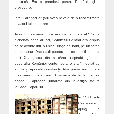
electrică. Era o premieră pentru România şi o
provocare.
Întâiul arhitect ar ţării avea nevoie de o reconfirmare
a valorii lui creatoare.
Avea un zăcământ, ce era de făcut cu el? Şi ca
niciodată până atunci, Comitetul Central era dispus
să se avânte într-o risipă uriaşă de bani, pe un teren
necunoscut. Dacă alţii puteau, de ce n-ar fi putut şi
soţii Ceauşescu din a căror inspirată gândire,
geografia României contemporane s-a înnobilat cu
ample şi epocale construcţii, titra presa vremii care
însă ne-au costat vreo 9 miliarde de lei la vremea
aceea – aproape jumătate din investiţia făcută
la
Casa
Poporului.
În 1971 soţii
Ceauşescu
ajung în