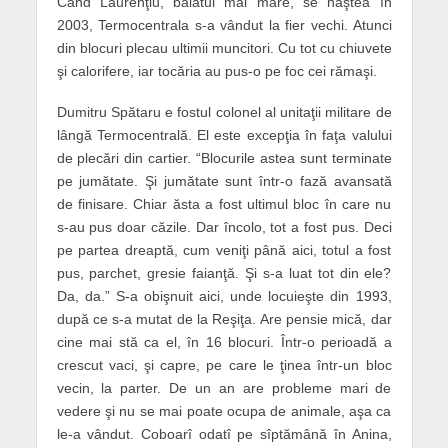
Când Laurenţiu, băiatul mai mare, se naştea în
2003, Termocentrala s-a vândut la fier vechi. Atunci
din blocuri plecau ultimii muncitori. Cu tot cu chiuvete
şi calorifere, iar tocăria au pus-o pe foc cei rămaşi.
Dumitru Spătaru e fostul colonel al unitaţii militare de
lângă Termocentrală. El este excepţia în faţa valului
de plecări din cartier. “Blocurile astea sunt terminate
pe jumătate. Şi jumătate sunt într-o fază avansată
de finisare. Chiar ăsta a fost ultimul bloc în care nu
s-au pus doar căzile. Dar încolo, tot a fost pus. Deci
pe partea dreaptă, cum veniţi până aici, totul a fost
pus, parchet, gresie faianţă. Şi s-a luat tot din ele?
Da, da.” S-a obişnuit aici, unde locuieşte din 1993,
după ce s-a mutat de la Reşiţa. Are pensie mică, dar
cine mai stă ca el, în 16 blocuri. Într-o perioadă a
crescut vaci, şi capre, pe care le ţinea într-un bloc
vecin, la parter. De un an are probleme mari de
vedere şi nu se mai poate ocupa de animale, aşa ca
le-a vândut. Coboarî odatî pe sîptămână în Anina,