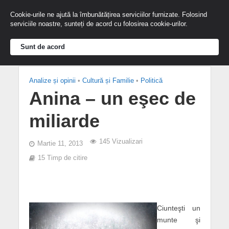
Cookie-urile ne ajută la îmbunătățirea serviciilor furnizate. Folosind
serviciile noastre, sunteți de acord cu folosirea cookie-urilor.
Sunt de acord
Analize și opinii
•
Cultură și Familie
•
Politică
Anina – un eşec de
miliarde
145 Vizualizari
Martie 11, 2013
15 Timp de citire
Ciunteşti un
munte şi