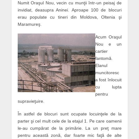
Numit Oraşul Nou, vecin cu munţii într-un peisaj de
invidiat, deasupra Aninei. Aproape 100 de blocuri
erau populate cu tineri din Moldova, Oltenia şi
Maramureş.
Acum Oraşul
Nou e un
cartier
fantomă.
Elanul
muncitoresc
a fost înlocuit
cu lupta
pentru
supravieţuire.
În astfel de blocuri sunt ocupate locuinţele de la
parter şi cel mult cele de la etajul 1. Pe care oamenii
le-au cumpărat de la primărie. La un preţ mare
pentru această zonă, dar foarte mic faţă de alte