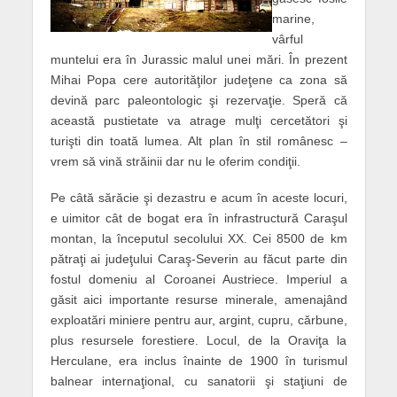
marine,
vârful
muntelui era în Jurassic malul unei mări. În prezent
Mihai Popa cere autorităţilor judeţene ca zona să
devină parc paleontologic şi rezervaţie. Speră că
această pustietate va atrage mulţi cercetători şi
turişti din toată lumea. Alt plan în stil românesc –
vrem să vină străinii dar nu le oferim condiţii.
Pe câtă sărăcie şi dezastru e acum în aceste locuri,
e uimitor cât de bogat era în infrastructură Caraşul
montan, la începutul secolului XX. Cei 8500 de km
pătraţi ai judeţului Caraş-Severin au făcut parte din
fostul domeniu al Coroanei Austriece. Imperiul a
găsit aici importante resurse minerale, amenajând
exploatări miniere pentru aur, argint, cupru, cărbune,
plus resursele forestiere. Locul, de la Oraviţa la
Herculane, era inclus înainte de 1900 în turismul
balnear internaţional, cu sanatorii şi staţiuni de