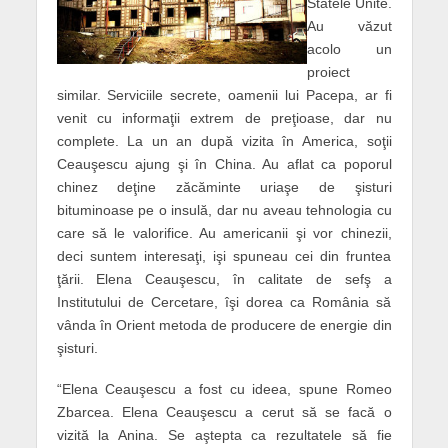
Statele Unite.
Au văzut
acolo un
proiect
similar. Serviciile secrete, oamenii lui Pacepa, ar fi
venit cu informaţii extrem de preţioase, dar nu
complete. La un an după vizita în America, soţii
Ceauşescu ajung şi în China. Au aflat ca poporul
chinez deţine zăcăminte uriaşe de şisturi
bituminoase pe o insulă, dar nu aveau tehnologia cu
care să le valorifice. Au americanii şi vor chinezii,
deci suntem interesaţi, işi spuneau cei din fruntea
ţării. Elena Ceauşescu, în calitate de sefş a
Institutului de Cercetare, îşi dorea ca România să
vânda în Orient metoda de producere de energie din
şisturi.
“Elena Ceauşescu a fost cu ideea, spune Romeo
Zbarcea. Elena Ceauşescu a cerut să se facă o
vizită la Anina. Se aştepta ca rezultatele să fie