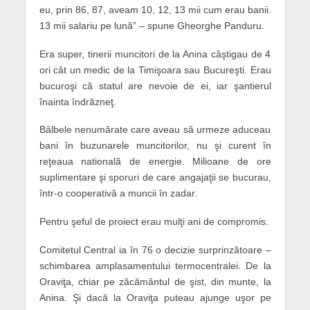
eu, prin 86, 87, aveam 10, 12, 13 mii cum erau banii.
13 mii salariu pe lună” – spune Gheorghe Panduru.
Era super, tinerii muncitori de la Anina câştigau de 4
ori cât un medic de la Timişoara sau Bucureşti. Erau
bucuroşi că statul are nevoie de ei, iar şantierul
înainta îndrăzneţ.
Bâlbele nenumărate care aveau să urmeze aduceau
bani în buzunarele muncitorilor, nu şi curent în
reţeaua natională de energie. Milioane de ore
suplimentare şi sporuri de care angajaţii se bucurau,
într-o cooperativă a muncii în zadar.
Pentru şeful de proiect erau mulţi ani de compromis.
Comitetul Central ia în 76 o decizie surprinzătoare –
schimbarea amplasamentului termocentralei. De la
Oraviţa, chiar pe zăcământul de şist, din munte, la
Anina. Şi dacă la Oraviţa puteau ajunge uşor pe