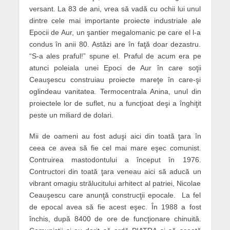
versant. La 83 de ani, vrea să vadă cu ochii lui unul
dintre cele mai importante proiecte industriale ale
Epocii de Aur, un şantier megalomanic pe care el l-a
condus în anii 80. Astăzi are în faţă doar dezastru.
“S-a ales praful!” spune el. Praful de acum era pe
atunci poleiala unei Epoci de Aur în care soţii
Ceauşescu construiau proiecte mareţe în care-şi
oglindeau vanitatea. Termocentrala Anina, unul din
proiectele lor de suflet, nu a funcţioat deşi a înghiţit
peste un miliard de dolari.
Mii de oameni au fost aduşi aici din toată ţara în
ceea ce avea să fie cel mai mare eşec comunist.
Contruirea mastodontului a început în 1976.
Contructori din toată ţara veneau aici să aducă un
vibrant omagiu strălucitului arhitect al patriei, Nicolae
Ceauşescu care anunţă construcţii epocale. La fel
de epocal avea să fie acest eşec. În 1988 a fost
închis, după 8400 de ore de funcţionare chinuită.