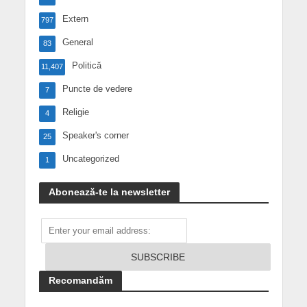
Extern
797
General
83
Politică
11,407
Puncte de vedere
7
Religie
4
Speaker's corner
25
Uncategorized
1
Abonează-te la newsletter
Recomandăm