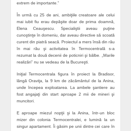
extrem de importante.”
În urmă cu 25 de ani, ambiţiile creatoare ale celui
mai iubit fiu erau depăşite doar de
prima
doamnă,
Elena Ceauşescu. Specialiştii aveau puţine
cunoştinţe în domeniu, dar aveau directive să scoată
curent din piatră seacă. Proiectul a mers însă din rău
în mai rău şi activitatea în Termocentrală s-a
rezumat la două decenii de poticniri şi bâlbe. „Marile
realizări” nu se vedeau de la Bucureşti.
Iniţial Termocentrala figura în proiect la Bradisor,
lângă Oraviţa, la 9 km de zăcământul de la Anina,
unde începea exploatarea. La ambele şantiere au
fost angajaţi din start aproape 2 mii de mineri şi
muncitori.
E aproape miezul nopţii şi la Anina, într-un bloc
mizer din colonia Termocentralei, e lumină la un
singur apartament. Îi găsim pe unii dintre cei care în