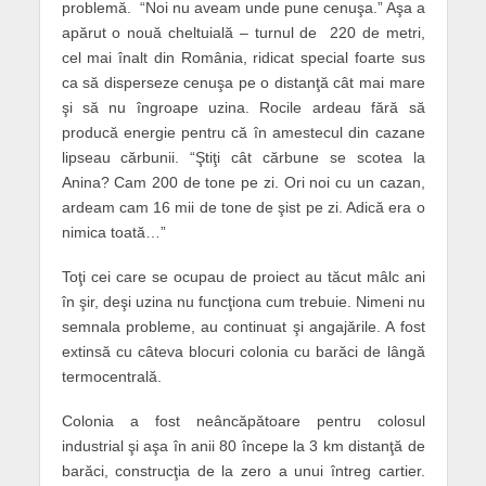
problemă. “Noi nu aveam unde pune cenuşa.” Aşa a
apărut o nouă cheltuială – turnul de 220 de metri,
cel mai înalt din România, ridicat special foarte sus
ca să disperseze cenuşa pe o distanţă cât mai mare
şi să nu îngroape uzina. Rocile ardeau fără să
producă energie pentru că în amestecul din cazane
lipseau cărbunii. “Ştiţi cât cărbune se scotea la
Anina? Cam 200 de tone pe zi. Ori noi cu un cazan,
ardeam cam 16 mii de tone de şist pe zi. Adică era o
nimica toată…”
Toţi cei care se ocupau de proiect au tăcut mâlc ani
în şir, deşi uzina nu funcţiona cum trebuie. Nimeni nu
semnala probleme, au continuat şi angajările. A fost
extinsă cu câteva blocuri colonia cu barăci de lângă
termocentrală.
Colonia a fost neâncăpătoare pentru colosul
industrial şi aşa în anii 80 începe la 3 km distanţă de
barăci, construcţia de la zero a unui întreg cartier.