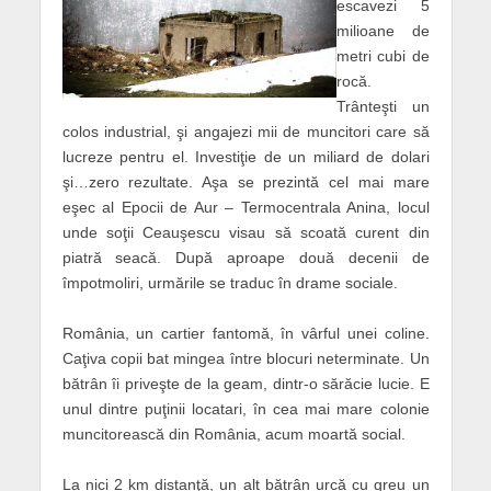
escavezi 5
milioane de
metri cubi de
rocă.
Trânteşti un
colos industrial, şi angajezi mii de muncitori care să
lucreze pentru el. Investiţie de un miliard de dolari
şi…zero rezultate. Aşa se prezintă cel mai mare
eşec al Epocii de Aur – Termocentrala Anina, locul
unde soţii Ceauşescu visau să scoată curent din
piatră seacă. După aproape două decenii de
împotmoliri, urmările se traduc în drame sociale.
România, un cartier fantomă, în vârful unei coline.
Caţiva copii bat mingea între blocuri neterminate. Un
bătrân îi priveşte de la geam, dintr-o sărăcie lucie. E
unul dintre puţinii locatari, în cea mai mare colonie
muncitorească din România, acum moartă social.
La nici 2 km distanţă, un alt bătrân urcă cu greu un