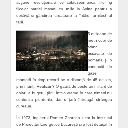
acţiune revoluţionară ce călăuzea
munca
fiilor şi
fiicelor patriei masaţi cu miile la Anina pentru a
desăvârşi gândirea creatoare a întâiul arhitect al
ţării.
5 milioane de
metri cubi de
stânci
escavate de
pomană şi o
conductă de
gaze
montată în timp record pe o distanţă de 45 de km,
prin munţi. Realizări? O gaură de peste un miliard de
dolari la bugetul ţării. Într-o vreme în care nimeni nu
contoriza pierderile, dar o ţară întreagă strângea
cureaua.
În 1973, inginerul Romeo Zbarcea lucra la Institutul
de Proiectări Energetice Bucureşti şi a fost detaşat în