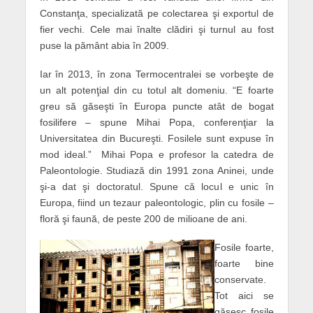
Constanţa, specializată pe colectarea şi exportul de
fier vechi. Cele mai înalte clădiri şi turnul au fost
puse la pământ abia în 2009.
Iar în 2013, în zona Termocentralei se vorbeşte de
un alt potenţial din cu totul alt domeniu. “E foarte
greu să găseşti în Europa puncte atât de bogat
fosilifere – spune Mihai Popa, conferenţiar la
Universitatea din Bucureşti. Fosilele sunt expuse în
mod ideal.” Mihai Popa e profesor la catedra de
Paleontologie. Studiază din 1991 zona Aninei, unde
şi-a dat şi doctoratul. Spune că locul e unic în
Europa, fiind un tezaur paleontologic, plin cu fosile –
floră şi faună, de peste 200 de milioane de ani.
Fosile foarte,
foarte bine
conservate.
Tot aici se
găsesc fosile