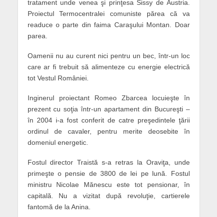
tratament unde venea şi prinţesa Sissy de Austria.
Proiectul Termocentralei comuniste părea că va
readuce o parte din faima Caraşului Montan. Doar
parea.
Oamenii nu au curent nici pentru un bec, într-un loc
care ar fi trebuit să alimenteze cu energie electrică
tot Vestul României.
Inginerul proiectant Romeo Zbarcea locuieşte în
prezent cu soţia într-un apartament din Bucureşti –
în 2004 i-a fost conferit de catre preşedintele ţării
ordinul de cavaler, pentru merite deosebite în
domeniul energetic.
Fostul director Traistă s-a retras la Oraviţa, unde
primeşte o pensie de 3800 de lei pe lună. Fostul
ministru Nicolae Mănescu este tot pensionar, în
capitală. Nu a vizitat după revoluţie, cartierele
fantomă de la Anina.