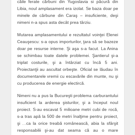
căile ferate cărbuni din Yugoslavia si păcură din
Libia, noul amplasament era izolat. Se baza doar pe
minele de cărbune din Caraş – insuficiente, deşi
nimeni n-a spus asta decât prea târziu.
Mutarea amplasamentului e rezultatul voinţei Elenei
Ceauşescu: s-a opus importurilor, ţara să se bazeze
doar pe resurse interne. Şi aşa s-a facut. La Anina
se schimbau toate datele problemei. Şantierul şi-a
triplat costurile, şi a întârziat cu încă 5 ani.
Proiectanţii au ascultat orbeşte. Oficial se lăudau în
documentarele vremii cu escavările din munte, nu şi
cu producerea de energie electircă.
Nimeni nu a pus la Bucureşti problema carburantului
insuficient la arderea şisturilor, şi a început noul
proiect. S-au escavat 5 milioane metri cubi de rocă,
s-a tras apă la 500 de metri înalţime pentru proiect,
şi …ca la orice treabă românească, abia la sfârşit
responsabilii şi-au dat seama că au o mare