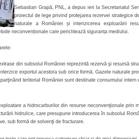
Sebastian Grapă, PNL, a depus ieri la Secretariatul Sen
proiectul de lege privind protejarea rezervei strategice 
naturale a României și interizicerea exploarării resu
etode neconvenționale care periclitează siguranța mediului.
rele:
 extrase din subsolul României reprezintă rezervă şi resursă str
 interzice exportul acestora sub orice formă. Gazele naturale pr
 aparţinând teritorial României sunt destinate consumului intern
exploatare a hidrocarburilor din resurse neconvenţionale prin 
acturării hidrulice, care presupune introducerea în subsolul Rom
ve, sub formă de solvenţi de fracturare.
ror teste care pot provoca cutremure chiar şi de mici dimensiuni.