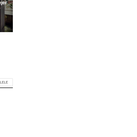
ejer
”
LELE