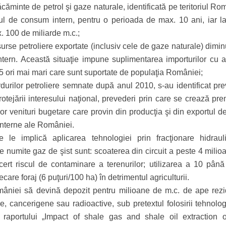
ăcăminte de petrol şi gaze naturale, identificată pe teritoriul Ro
rul de consum intern, pentru o perioada de max. 10 ani, iar l
. 100 de miliarde m.c.;
esurse petroliere exportate (inclusiv cele de gaze naturale) dim
ntern. Această situaţie impune suplimentarea importurilor cu a
a 5 ori mai mari care sunt suportate de populaţia României;
rdurilor petroliere semnate după anul 2010, s-au identificat pre
rotejării interesului naţional, prevederi prin care se crează pr
lor venituri bugetare care provin din producţia şi din exportul 
 interne ale României.
e le implică aplicarea tehnologiei prin fracţionare hidraul
re numite gaz de şist sunt: scoaterea din circuit a peste 4 mili
cert riscul de contaminare a terenurilor; utilizarea a 10 până
ecare foraj (6 puţuri/100 ha) în detrimentul agriculturii.
mâniei să devină depozit pentru milioane de m.c. de ape rezi
, cancerigene sau radioactive, sub pretextul folosirii tehnolog
m raportului „Impact of shale gas and shale oil extraction o