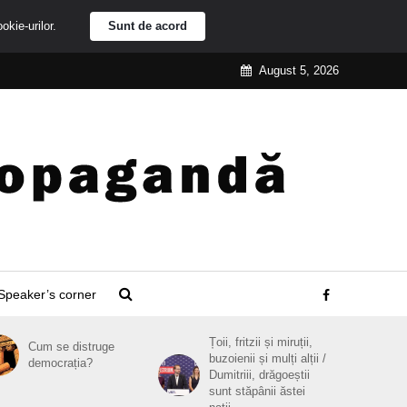
ookie-urilor.
Sunt de acord
August 5, 2026
Speaker’s corner
Țoii, fritzii și miruții,
Cum se distruge
buzoienii și mulți alții /
democrația?
Dumitriii, drăgoeștii
sunt stăpânii ăstei