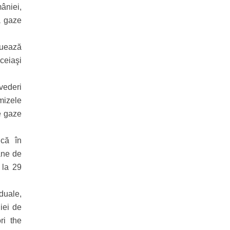
mâniei,
a gaze
inuează
ceiaşi
vederi
emizele
de gaze
ică în
oane de
 la 29
duale,
iei de
ri the