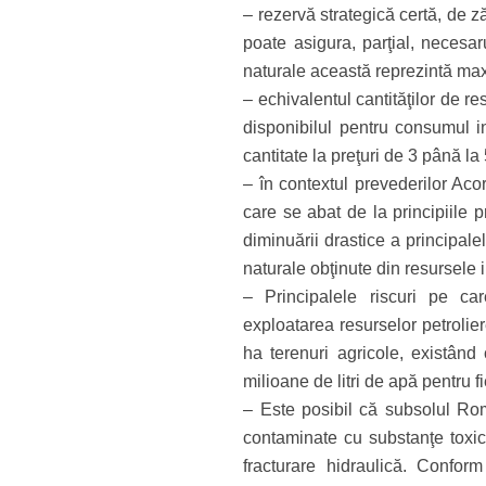
– rezervă strategică certă, de z
poate asigura, parţial, necesa
naturale această reprezintă max
– echivalentul cantităţilor de r
disponibilul pentru consumul i
cantitate la preţuri de 3 până l
– în contextul prevederilor Aco
care se abat de la principiile p
diminuării drastice a principale
naturale obţinute din resursele
– Principalele riscuri pe car
exploatarea resurselor petrolie
ha terenuri agricole, existând 
milioane de litri de apă pentru fi
– Este posibil că subsolul Ro
contaminate cu substanţe toxice
fracturare hidraulică. Confor