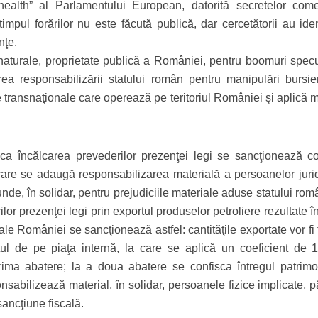
lth” al Parlamentului European, datorită secretelor come
 timpul forărilor nu este făcută publică, dar cercetătorii au iden
nţe.
r naturale, proprietate publică a României, pentru boomuri specu
rea responsabilizării statului român pentru manipulări bursie
re transnaţionale care operează pe teritoriul României şi aplică
 ca încălcarea prevederilor prezenţei legi se sancţionează c
care se adaugă responsabilizarea materială a persoanelor jurid
nde, în solidar, pentru prejudiciile materiale aduse statului ro
or prezenţei legi prin exportul produselor petroliere rezultate 
 ale României se sancţionează astfel: cantităţile exportate vor fi
ul de pe piaţa internă, la care se aplică un coeficient de 1
prima abatere; la a doua abatere se confisca întregul patrimo
nsabilizează material, în solidar, persoanele fizice implicate, 
ancţiune fiscală.