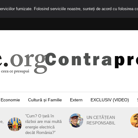
rviciilor furnizate. Folosind serviciile noastre, sunteți de acord cu folosirea c
Economie
Cultură și Familie
Extern
EXCLUSIV (VIDEO)
”Cum? O țară în
UN CETĂȚEAN
ie,
război are mai multă
RESPONSABIL
energie electrică
decât România?”