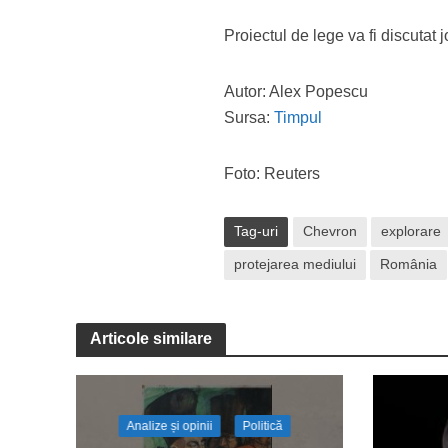
Proiectul de lege va fi discutat j
Autor: Alex Popescu
Sursa:
Timpul
Foto: Reuters
Tag-uri
Chevron
explorare
protejarea mediului
România
Articole similare
Analize și opinii
Politică