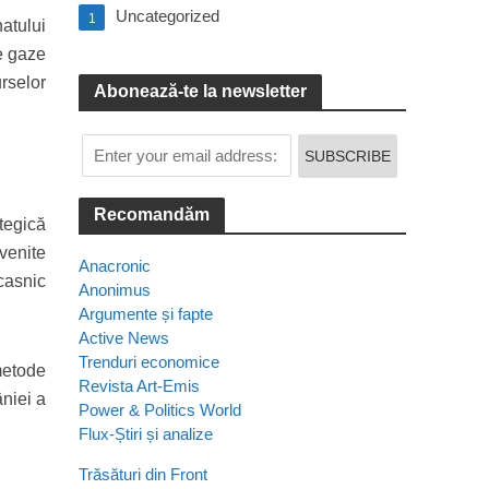
Uncategorized
1
atului
de gaze
rselor
Abonează-te la newsletter
Recomandăm
ategică
ovenite
Anacronic
 casnic
Anonimus
Argumente și fapte
Active News
Trenduri economice
metode
Revista Art-Emis
âniei a
Power & Politics World
Flux-Știri și analize
Trăsături din Front