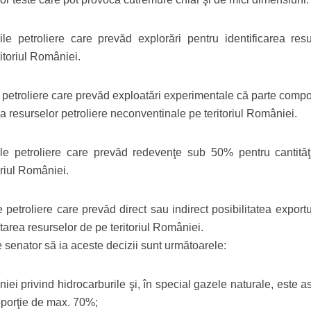
e petroliere care prevăd explorări pentru identificarea resu
itoriul României.
 petroliere care prevăd exploatări experimentale că parte comp
rea resurselor petroliere neconventinale pe teritoriul României.
le petroliere care prevăd redevenţe sub 50% pentru cantităţ
oriul României.
 petroliere care prevăd direct sau indirect posibilitatea export
tarea resurselor de pe teritoriul României.
 senator să ia aceste decizii sunt următoarele:
i privind hidrocarburile şi, în special gazele naturale, este as
roporţie de max. 70%;