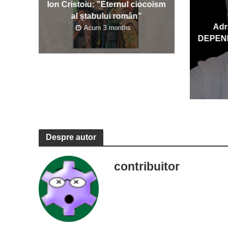
Ion Cristoiu: ”Eternul ciocoism
al ștabului român”
Adr
Acum 3 months
DEPEN
Despre autor
contribuitor