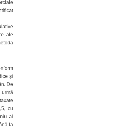
rciale
tificat
lative
re ale
 metoda
onform
ice şi
mân. De
în urmă
 taxate
,5, cu
niu al
până la