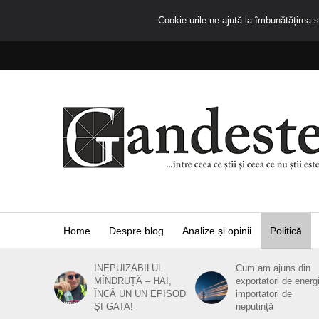
Cookie-urile ne ajută la îmbunătățirea se
Home
Despre blog
Analize și opinii
Politică
INEPUIZABILUL
Cum am ajuns din
MÎNDRUȚĂ – HAI,
exportatori de energ
ÎNCĂ UN UN EPISOD
importatori de
ȘI GATA!
neputință