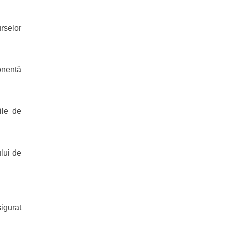
rselor
onentă
ile de
ului de
igurat