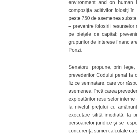
environment and on human hea
compoziţia aditivilor folosiţi în
peste 750 de asemenea substa
– prevenire folosirii resurselo
pe pieţele de capital; preveni
grupurilor de interese financia
Ponzi.
Senatorul propune, prin lege,
prevederilor Codului penal la 
fizice semnatare, care vor răspu
asemenea, încălcarea prevederil
exploatărilor resurselor interne
la nivelul preţului cu amănunt
executare silită imediată, la 
persoanelor juridice şi se respo
concurenţă sumei calculate ca s