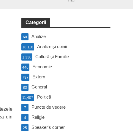
nații
Categorii
Analize
60
Analize și opinii
18,118
Cultură și Familie
1,330
Economie
446
Extern
797
General
83
Politică
11,407
Puncte de vedere
7
tezele
ea din
Religie
4
Speaker's corner
25