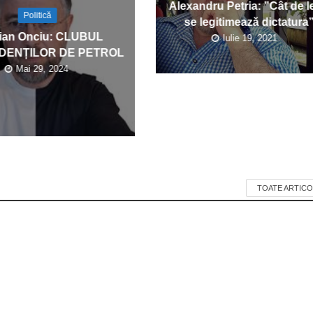
Alexandru Petria: ”Cât de l
Politică
se legitimează dictatura
ian Onciu: CLUBUL
Iulie 19, 2021
DENȚILOR DE PETROL
Mai 29, 2024
TOATE ARTICO