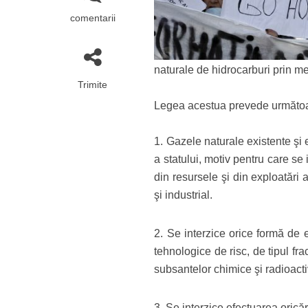
comentarii
naturale de hidrocarburi prin m
Trimite
Legea acestua prevede următoa
1. Gazele naturale existente şi
a statului, motiv pentru care se
din resursele şi din exploatări
şi industrial.
2. Se interzice orice formă de 
tehnologice de risc, de tipul fr
subsantelor chimice şi radioacti
3. Se interzice efectuarea orică