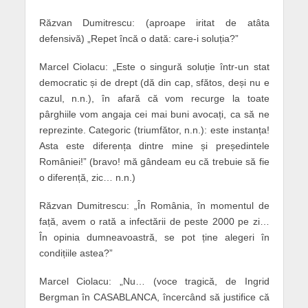
Răzvan Dumitrescu: (aproape iritat de atâta
defensivă) „Repet încă o dată: care-i soluția?”
Marcel Ciolacu: „Este o singură soluție într-un stat
democratic și de drept (dă din cap, sfătos, deși nu e
cazul, n.n.), în afară că vom recurge la toate
pârghiile vom angaja cei mai buni avocați, ca să ne
reprezinte. Categoric (triumfător, n.n.): este instanța!
Asta este diferența dintre mine și președintele
României!” (bravo! mă gândeam eu că trebuie să fie
o diferență, zic… n.n.)
Răzvan Dumitrescu: „În România, în momentul de
față, avem o rată a infectării de peste 2000 pe zi…
În opinia dumneavoastră, se pot ține alegeri în
condițiile astea?”
Marcel Ciolacu: „Nu… (voce tragică, de Ingrid
Bergman în CASABLANCA, încercând să justifice că