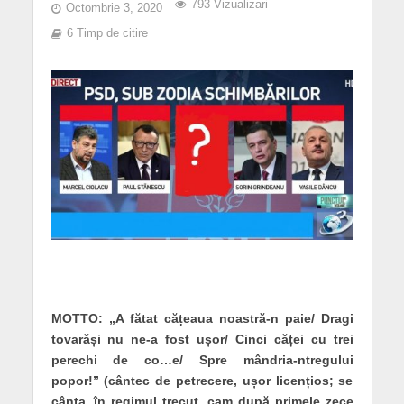
793 Vizualizari
Octombrie 3, 2020
6 Timp de citire
MOTTO: „A fătat cățeaua noastră-n paie/ Dragi
tovarăși nu ne-a fost ușor/ Cinci căței cu trei
perechi de co…e/ Spre mândria-ntregului
popor!” (cântec de petrecere, ușor licențios; se
cânta, în regimul trecut, cam după primele zece