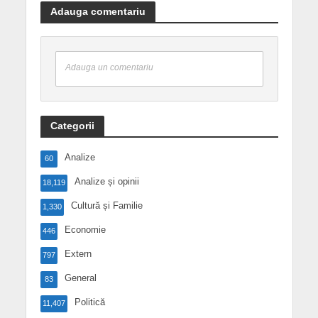
Adauga comentariu
Adauga un comentariu
Categorii
Analize
60
Analize și opinii
18,119
Cultură și Familie
1,330
Economie
446
Extern
797
General
83
Politică
11,407