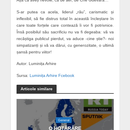
S-ar putea ca acela, liderul „rău”, carismatic și
inflexibil, să fie distrus total în această încleștare în
care toate forțele care contează îi vor fi potrivnice.
Însă posibilul său sacrificiu nu va fi degeaba: vă va
recâștiga publicul pierdut, va aduce -cine știe?- noi
simpatizanți și vă va dărui, cu generozitate, o ultimă
șansă pentru viitor!
Autor: Luminița Arhire
Sursa:
Luminița Arhire Fcebook
Articole similare
General
O HOTĂRÂRE