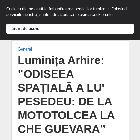
Cookie-urile ne ajută la îmbunătățirea serviciilor furnizate. Folosind
serviciile noastre, sunteți de acord cu folosirea cookie-urilor.
Sunt de acord
General
Luminița Arhire:
”ODISEEA
SPAȚIALĂ A LUʹ
PESEDEU: DE LA
MOTOTOLCEA LA
CHE GUEVARA”