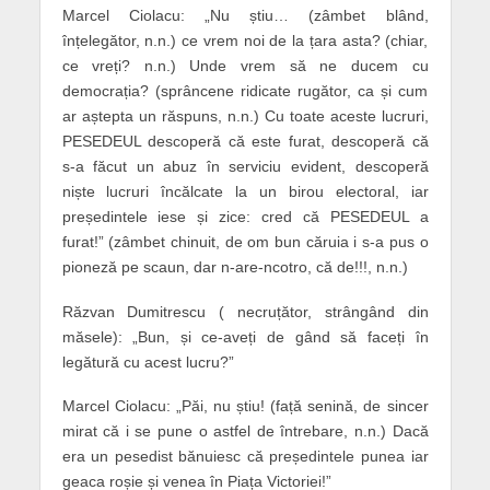
Marcel Ciolacu: „Nu știu… (zâmbet blând,
înțelegător, n.n.) ce vrem noi de la țara asta? (chiar,
ce vreți? n.n.) Unde vrem să ne ducem cu
democrația? (sprâncene ridicate rugător, ca și cum
ar aștepta un răspuns, n.n.) Cu toate aceste lucruri,
PESEDEUL descoperă că este furat, descoperă că
s-a făcut un abuz în serviciu evident, descoperă
niște lucruri încălcate la un birou electoral, iar
președintele iese și zice: cred că PESEDEUL a
furat!” (zâmbet chinuit, de om bun căruia i s-a pus o
pioneză pe scaun, dar n-are-ncotro, că de!!!, n.n.)
Răzvan Dumitrescu ( necruțător, strângând din
măsele): „Bun, și ce-aveți de gând să faceți în
legătură cu acest lucru?”
Marcel Ciolacu: „Păi, nu știu! (față senină, de sincer
mirat că i se pune o astfel de întrebare, n.n.) Dacă
era un pesedist bănuiesc că președintele punea iar
geaca roșie și venea în Piața Victoriei!”