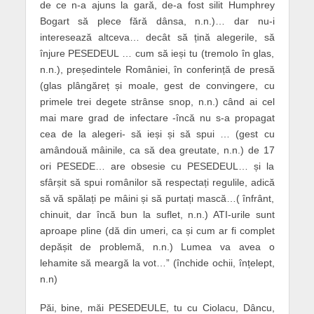
de ce n-a ajuns la gară, de-a fost silit Humphrey
Bogart să plece fără dânsa, n.n.)… dar nu-i
interesează altceva… decât să țină alegerile, să
înjure PESEDEUL … cum să ieși tu (tremolo în glas,
n.n.), președintele României, în conferință de presă
(glas plângăreț și moale, gest de convingere, cu
primele trei degete strânse snop, n.n.) când ai cel
mai mare grad de infectare -încă nu s-a propagat
cea de la alegeri- să ieși și să spui … (gest cu
amândouă mâinile, ca să dea greutate, n.n.) de 17
ori PESEDE… are obsesie cu PESEDEUL… și la
sfârșit să spui românilor să respectați regulile, adică
să vă spălați pe mâini și să purtați mască…( înfrânt,
chinuit, dar încă bun la suflet, n.n.) ATI-urile sunt
aproape pline (dă din umeri, ca și cum ar fi complet
depășit de problemă, n.n.) Lumea va avea o
lehamite să meargă la vot…” (închide ochii, înțelept,
n.n)
Păi, bine, măi PESEDEULE, tu cu Ciolacu, Dâncu,