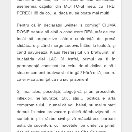
asemenea cățeilor din MOTTO-ul meu, cu TREI
PERECHI!!! de co…e, dacă nu se poate mai mult!
Pentru că în declaratul „winter is coming” CIUMA
ROȘIE trebuie să aibă o conducere REA, atât de rea
încât să organizeze câte-o conferință de presă
sfidătoare și când merge Ludovic Întâiul la toaletă, și
când savurează Klaus Nesfârșitul un bratwurst, în
bucătăria vilei LAC 3! Astfel, primul va fi în
permanență constipat iar celui de-al doilea o să-i
stea necontenit bratwurst-ul în gât! Fără milă, pentru
că ei v-au anunțat că nu iau prizonieri!
Și, mai ales, pesediști, alegeți-vă și un președinte
inflexibil, neîndurător. Știu, știu… politica e arta
compromisului… numai că voi, băieți, nu mai sunteți
demult în mica provocare politică dâmbovițeană, ci
sunteți în plin război civil și vă măcelăresc barbarii
ăștia de cuceritori, cu macetele, pe unde vă prind!
Așa că aveți nevoie, ca de aer, de Che Guevara…