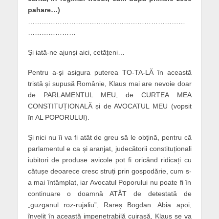
pahare…)
……………………………………………………………
…………………
Și iată-ne ajunși aici, cetățeni…
Pentru a-și asigura puterea TO-TA-LĂ în această
tristă și supusă Românie, Klaus mai are nevoie doar
de PARLAMENTUL MEU, de CURTEA MEA
CONSTITUȚIONALĂ și de AVOCATUL MEU (vopsit
în AL POPORULUI).
Și nici nu îi va fi atât de greu să le obțină, pentru că
parlamentul e ca și aranjat, judecătorii constituționali
iubitori de produse avicole pot fi oricând ridicați cu
cătușe deoarece cresc struți prin gospodărie, cum s-
a mai întâmplat, iar Avocatul Poporului nu poate fi în
continuare o doamnă ATÂT de detestată de
„guzganul roz-rujaliu”, Rareș Bogdan. Abia apoi,
învelit în această impenetrabilă cuirasă, Klaus se va