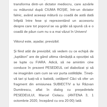
transforma dintr-un dictator mediocru, care azvârle
cu măturoiul după CIUMA ROȘIE, într-un dictator
falnic, având aceeași mătură cu coadă de astă dată
înfiptă între fese și reprezentând un accesoriu
despre care tot poporul se va grăbi să spună că e o
coadă de păun cum nu s-a mai văzut în Univers!
Viitorul este, așadar, previzibil.
Și fiind atât de previzibil, să vedem cu ce echipă de
„luptători” are de gând ultima rămășiță a opoziției să
se lupte cu FIARA. Adică, să ne amintim cine
conduce în prezent PESEDEUL cel diabolizat și să
ne imaginăm cam cum se vor purta ostilitățile. Țineți-
vă tari și luați-vă o batistă, cetățeni! Căci vă ofer un
fragment din emisiunea SUBIECTIV a lui Răzvan
Dumitrescu, aflat în dialog cu președintele
PESEDEULUI, Marcel Ciolacu. (ANTENA 3, 1
octombrie 2020, începând cu ora 20:00) Iată: