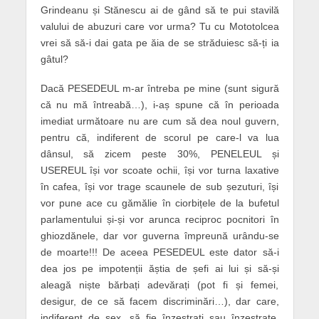
Grindeanu și Stănescu ai de gând să te pui stavilă
valului de abuzuri care vor urma? Tu cu Mototolcea
vrei să să-i dai gata pe ăia de se străduiesc să-ți ia
gâtul?
Dacă PESEDEUL m-ar întreba pe mine (sunt sigură
că nu mă întreabă…), i-aș spune că în perioada
imediat următoare nu are cum să dea noul guvern,
pentru că, indiferent de scorul pe care-l va lua
dânsul, să zicem peste 30%, PENELEUL și
USEREUL își vor scoate ochii, își vor turna laxative
în cafea, își vor trage scaunele de sub șezuturi, își
vor pune ace cu gămălie în ciorbițele de la bufetul
parlamentului și-și vor arunca reciproc pocnitori în
ghiozdănele, dar vor guverna împreună urându-se
de moarte!!! De aceea PESEDEUL este dator să-i
dea jos pe impotenții ăștia de șefi ai lui și să-și
aleagă niște bărbați adevărați (pot fi și femei,
desigur, de ce să facem discriminări…), dar care,
indiferent de sex, să fie înzestrați sau înzestrate,