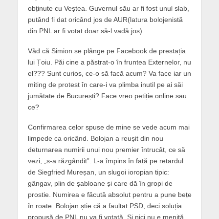
obținute cu Veștea. Guvernul său ar fi fost unul slab,
putând fi dat oricând jos de AUR(latura bolojenistă
din PNL ar fi votat doar să-l vadă jos).
Văd că Simion se plânge pe Facebook de prestația
lui Țoiu. Păi cine a păstrat-o în fruntea Externelor, nu
el??? Sunt curios, ce-o să facă acum? Va face iar un
miting de protest în care-i va plimba inutil pe ai săi
jumătate de București? Face vreo petiție online sau
ce?
Confirmarea celor spuse de mine se vede acum mai
limpede ca oricând. Bolojan a reușit din nou
deturnarea numirii unui nou premier întrucât, ce să
vezi, „s-a răzgândit”. L-a împins în față pe retardul
de Siegfried Mureșan, un slugoi ioropian tipic:
gângav, plin de șabloane și care dă în gropi de
prostie. Numirea e făcută absolut pentru a pune bețe
în roate. Bolojan știe că a faultat PSD, deci soluția
propusă de PNL nu va fi votată. Și nici nu e menită