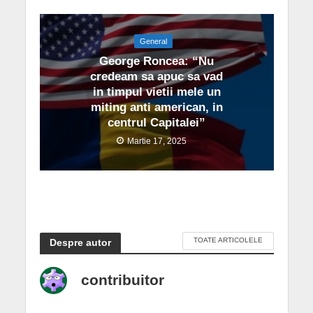
General
George Roncea: “Nu
credeam sa apuc sa vad
in timpul vietii mele un
miting anti american, in
centrul Capitalei”
Martie 17, 2025
TOATE ARTICOLELE
Despre autor
contribuitor