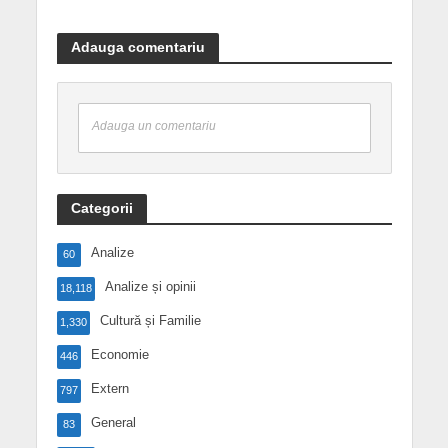
Adauga comentariu
Adauga un comentariu
Categorii
Analize
60
Analize și opinii
18,118
Cultură și Familie
1,330
Economie
446
Extern
797
General
83