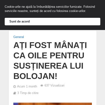
Cookie-urile ne ajută la îmbunătățirea serviciilor furnizate. Folosind
serviciile noastre, sunteți de acord cu folosirea cookie-urilor.
Sunt de acord
General
AȚI FOST MÂNAȚI
CA OILE PENTRU
SUSȚINEREA LUI
BOLOJAN!
637 Vizualizari
Acum 1 month
3 Timp de citire