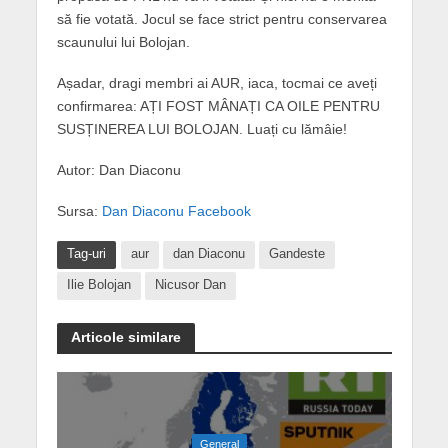
să fie votată. Jocul se face strict pentru conservarea
scaunului lui Bolojan.
Așadar, dragi membri ai AUR, iaca, tocmai ce aveți
confirmarea: AȚI FOST MÂNAȚI CA OILE PENTRU
SUSȚINEREA LUI BOLOJAN. Luați cu lămâie!
Autor: Dan Diaconu
Sursa:
Dan Diaconu Facebook
Tag-uri
aur
dan Diaconu
Gandeste
Ilie Bolojan
Nicusor Dan
Articole similare
General