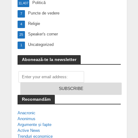
Politică
11,407
Puncte de vedere
7
Religie
4
Speaker's corner
25
Uncategorized
1
Abonează-te la newsletter
Recomandăm
Anacronic
Anonimus
Argumente și fapte
Active News
Trenduri economice