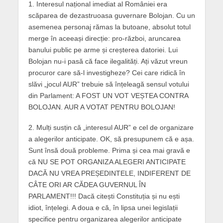
1. Interesul național imediat al României era
scăparea de dezastruoasa guvernare Bolojan. Cu un
asemenea personaj rămas la butoane, absolut totul
merge în aceeași direcție: pro-război, aruncarea
banului public pe arme și creșterea datoriei. Lui
Bolojan nu-i pasă că face ilegalități. Ați văzut vreun
procuror care să-l investigheze? Cei care ridică în
slăvi „jocul AUR” trebuie să înțeleagă sensul votului
din Parlament: A FOST UN VOT VEȘTEA CONTRA
BOLOJAN. AUR A VOTAT PENTRU BOLOJAN!
2. Mulți susțin că „interesul AUR” e cel de organizare
a alegerilor anticipate. OK, să presupunem că e așa.
Sunt însă două probleme. Prima și cea mai gravă e
că NU SE POT ORGANIZA ALEGERI ANTICIPATE
DACĂ NU VREA PREȘEDINTELE, INDIFERENT DE
CÂTE ORI AR CĂDEA GUVERNUL ÎN
PARLAMENT!!! Dacă citești Constituția și nu ești
idiot, înțelegi. A doua e că, în lipsa unei legislații
specifice pentru organizarea alegerilor anticipate