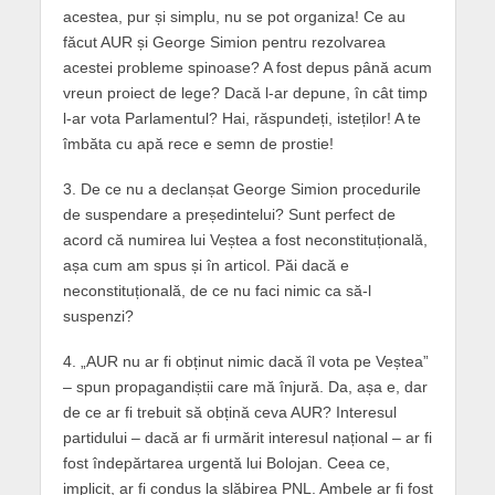
acestea, pur și simplu, nu se pot organiza! Ce au
făcut AUR și George Simion pentru rezolvarea
acestei probleme spinoase? A fost depus până acum
vreun proiect de lege? Dacă l-ar depune, în cât timp
l-ar vota Parlamentul? Hai, răspundeți, isteților! A te
îmbăta cu apă rece e semn de prostie!
3. De ce nu a declanșat George Simion procedurile
de suspendare a președintelui? Sunt perfect de
acord că numirea lui Veștea a fost neconstituțională,
așa cum am spus și în articol. Păi dacă e
neconstituțională, de ce nu faci nimic ca să-l
suspenzi?
4. „AUR nu ar fi obținut nimic dacă îl vota pe Veștea”
– spun propagandiștii care mă înjură. Da, așa e, dar
de ce ar fi trebuit să obțină ceva AUR? Interesul
partidului – dacă ar fi urmărit interesul național – ar fi
fost îndepărtarea urgentă lui Bolojan. Ceea ce,
implicit, ar fi condus la slăbirea PNL. Ambele ar fi fost