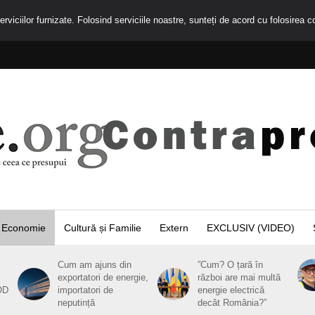
rviciilor furnizate. Folosind serviciile noastre, sunteți de acord cu folosirea c
Economie
Cultură și Familie
Extern
EXCLUSIV (VIDEO)
Cum am ajuns din
”Cum? O țară în
exportatori de energie,
război are mai multă
OD
importatori de
energie electrică
neputință
decât România?”