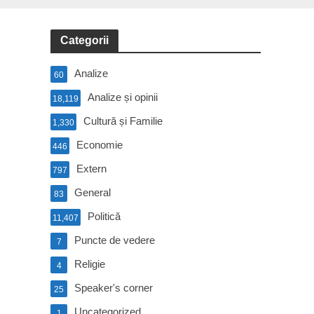
Categorii
Analize
60
Analize și opinii
18,119
Cultură și Familie
1,330
Economie
446
Extern
797
General
83
Politică
11,407
Puncte de vedere
7
Religie
4
Speaker's corner
25
Uncategorized
1