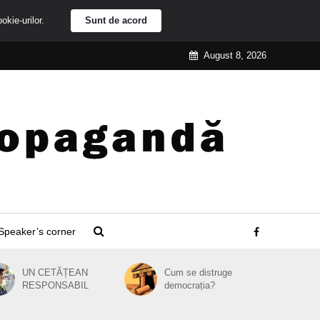
ookie-urilor.
Sunt de acord
August 8, 2026
Speaker’s corner
UN CETĂȚEAN
Cum se distruge
RESPONSABIL
democrația?