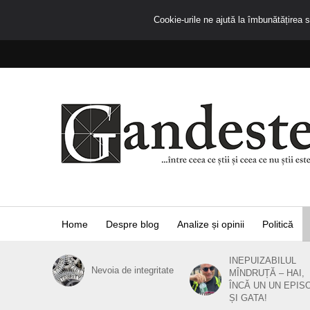
Cookie-urile ne ajută la îmbunătățirea se
Home
Despre blog
Analize și opinii
Politică
INEPUIZABILUL
Nevoia de integritate
MÎNDRUȚĂ – HAI,
ÎNCĂ UN UN EPIS
ȘI GATA!