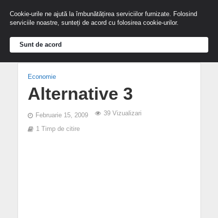
Cookie-urile ne ajută la îmbunătățirea serviciilor furnizate. Folosind
serviciile noastre, sunteți de acord cu folosirea cookie-urilor.
Sunt de acord
Economie
Alternative 3
39 Vizualizari
Februarie 15, 2009
1 Timp de citire