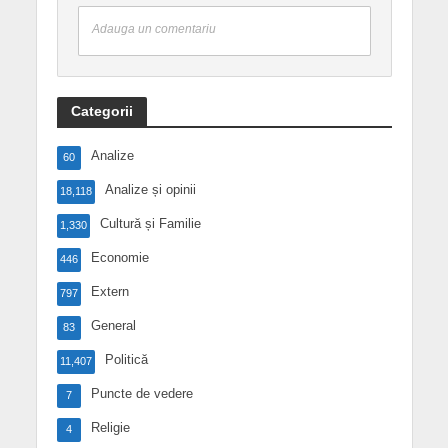
Adauga un comentariu
Categorii
Analize
60
Analize și opinii
18,118
Cultură și Familie
1,330
Economie
446
Extern
797
General
83
Politică
11,407
Puncte de vedere
7
Religie
4