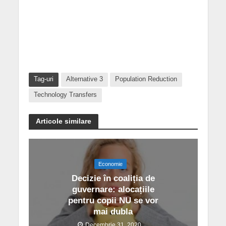
Tag-uri
Alternative 3
Population Reduction
Technology Transfers
Articole similare
Economie
Decizie în coaliția de
guvernare: alocațiile
pentru copii NU se vor
mai dubla
Decembrie 31, 2020