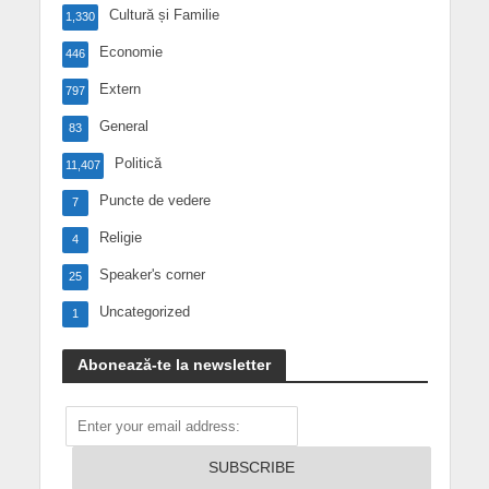
Cultură și Familie
1,330
Economie
446
Extern
797
General
83
Politică
11,407
Puncte de vedere
7
Religie
4
Speaker's corner
25
Uncategorized
1
Abonează-te la newsletter