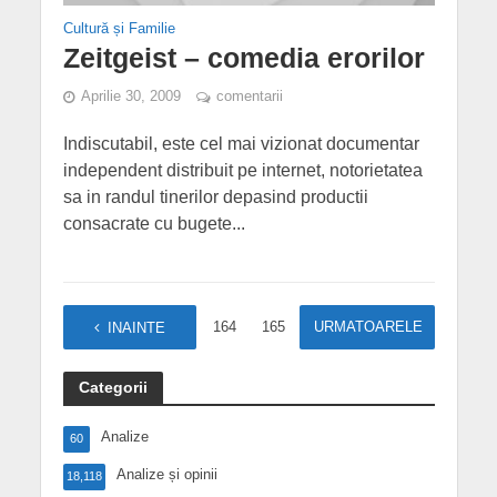
Cultură și Familie
Zeitgeist – comedia erorilor
Aprilie 30, 2009
comentarii
Indiscutabil, este cel mai vizionat documentar
independent distribuit pe internet, notorietatea
sa in randul tinerilor depasind productii
consacrate cu bugete...
1
…
164
165
166
URMATOARELE
167
INAINTE
Categorii
Analize
60
Analize și opinii
18,118