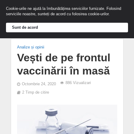
Cookie-urile ne ajută la îmbunătățirea serviciilor furnizate. Folosind
serviciile noastre, sunteți de acord cu folosirea cookie-urilor.
Sunt de acord
Analize și opinii
Vești de pe frontul
vaccinării în masă
886 Vizualizari
Octombrie 24, 2020
2 Timp de citire