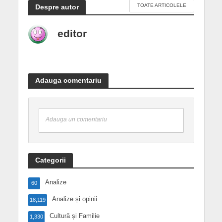
TOATE ARTICOLELE
Despre autor
editor
Adauga comentariu
Adauga un comentariu
Categorii
Analize
60
Analize și opinii
18,119
Cultură și Familie
1,330