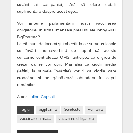
cuvânt ai companiei, fără să ofere detalii
suplimentare despre acest eșec.
Vor impune parlamentarii noștri vaccinarea
obligatorie, în urma imensele presiuni ale lobby -ului
BigPharma?
La cât sunt de lacomi și imbecili, la ce sume colosale
se învârt, nemaivorbind de faptul că aceste
concerne controlează OMS, anticipez că e greu de
crezut că se vor opri. Mai ales că cioclii media
(ieftini, la sumele învârtite) vor fi ca ciorile care
croncăne și se găinățează abundent în capul
românilor.
Autor:
Iulian Capsali
Tag-uri
bigpharma
Gandeste
România
vaccinare in masa
vaccinare obligatorie