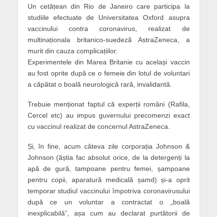
Un cetățean din Rio de Janeiro care participa la
studiile efectuate de Universitatea Oxford asupra
vaccinului contra coronavirus, realizat de
multinaționala britanico-suedeză AstraZeneca, a
murit din cauza complicațiilor.
Experimentele din Marea Britanie cu același vaccin
au fost oprite după ce o femeie din lotul de voluntari
a căpătat o boală neurologică rară, invalidantă.
Trebuie menționat faptul că experții români (Rafila,
Cercel etc) au impus guvernului precomenzi exact
cu vaccinul realizat de concernul AstraZeneca.
Și, în fine, acum câteva zile corporația Johnson &
Johnson (ăștia fac absolut orice, de la detergenți la
apă de gură, tampoane pentru femei, șampoane
pentru copii, aparatură medicală șamd) și-a oprit
temporar studiul vaccinului împotriva coronavirusului
după ce un voluntar a contractat o „boală
inexplicabilă”, așa cum au declarat purtătorii de