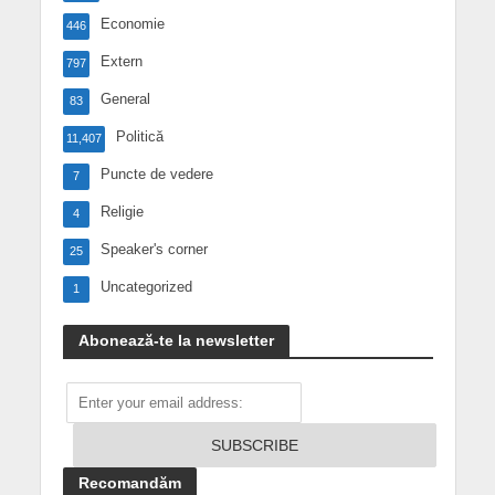
Economie
446
Extern
797
General
83
Politică
11,407
Puncte de vedere
7
Religie
4
Speaker's corner
25
Uncategorized
1
Abonează-te la newsletter
Recomandăm