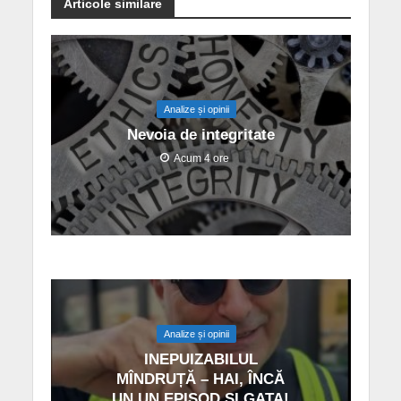
Articole similare
Analize și opinii
Nevoia de integritate
Acum 4 ore
Analize și opinii
INEPUIZABILUL
MÎNDRUȚĂ – HAI, ÎNCĂ
UN UN EPISOD ȘI GATA!