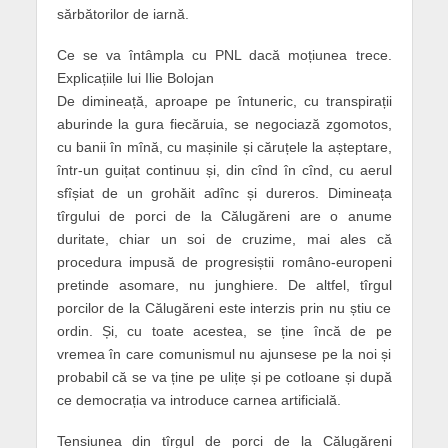
sărbătorilor de iarnă.
Ce se va întâmpla cu PNL dacă moțiunea trece.
Explicațiile lui Ilie Bolojan
De dimineață, aproape pe întuneric, cu transpirații
aburinde la gura fiecăruia, se negociază zgomotos,
cu banii în mînă, cu mașinile și căruțele la așteptare,
într-un guițat continuu și, din cînd în cînd, cu aerul
sfîșiat de un grohăit adînc și dureros. Dimineața
tîrgului de porci de la Călugăreni are o anume
duritate, chiar un soi de cruzime, mai ales că
procedura impusă de progresiștii româno-europeni
pretinde asomare, nu junghiere. De altfel, tîrgul
porcilor de la Călugăreni este interzis prin nu știu ce
ordin. Și, cu toate acestea, se ține încă de pe
vremea în care comunismul nu ajunsese pe la noi și
probabil că se va ține pe ulițe și pe cotloane și după
ce democrația va introduce carnea artificială.
Tensiunea din tîrgul de porci de la Călugăreni