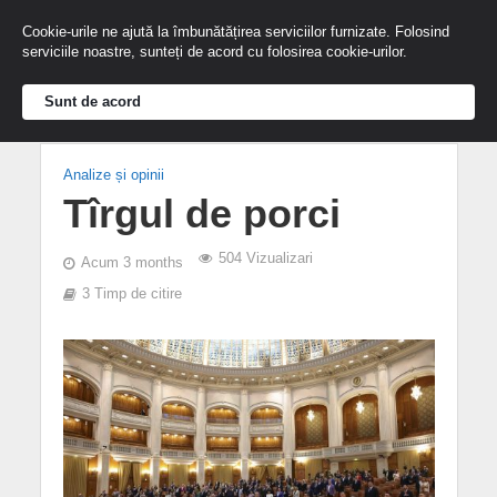
Cookie-urile ne ajută la îmbunătățirea serviciilor furnizate. Folosind
serviciile noastre, sunteți de acord cu folosirea cookie-urilor.
Sunt de acord
Analize și opinii
Tîrgul de porci
504 Vizualizari
Acum 3 months
3 Timp de citire