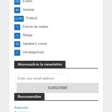
Extern
797
General
83
Politică
11,407
Puncte de vedere
7
Religie
4
Speaker's corner
25
Uncategorized
1
Abonează-te la newsletter
Recomandăm
Anacronic