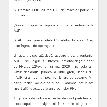
Și Dominic Fritz, cu tonul lui de măcelar politic, a
recunoscut:
„Suntem dispuși la negociere cu parlamentarii de la
AUR”.
Și Alin Tișe, președintele Consiliului Județean Cluj,
este îngrozit de operațiune:
„În goana disperată după racolare a parlamentarilor
AUR… știu, sigur în «interesul național deținut doar
de PNL cu 12%». Ieri (2 mai 2026 – n. red.) am
văzut declarația publică a unui greu, lider PNL:
«AUR și-a nuanțat pozițiile. E pro-european». Am
citit și recitit. Dar era pe bune… Doamne, cât m-am
liniștit aflând asta de la un greu, lider PNL!”.
Tîrguiala asta politică e veche de cînd partidele au
scos capul din mulțime și în numele ei și o re-