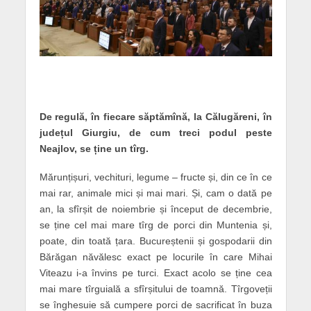
De regulă, în fiecare săptămînă, la Călugăreni, în
județul Giurgiu, de cum treci podul peste
Neajlov, se ține un tîrg.
Mărunțișuri, vechituri, legume – fructe și, din ce în ce
mai rar, animale mici și mai mari. Și, cam o dată pe
an, la sfîrșit de noiembrie și început de decembrie,
se ține cel mai mare tîrg de porci din Muntenia și,
poate, din toată țara. Bucureștenii și gospodarii din
Bărăgan năvălesc exact pe locurile în care Mihai
Viteazu i-a învins pe turci. Exact acolo se ține cea
mai mare tîrguială a sfîrșitului de toamnă. Tîrgoveții
se înghesuie să cumpere porci de sacrificat în buza