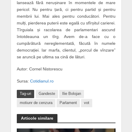
lansează fără nerușinare în momentele de mare
pericol. Nu pentru țară, ci pentru partid și pentru
membrii lui. Mai ales pentru conducători. Pentru
mulți, pierderea puterii este egală cu sfîrșitul carierei.
Tîrguiala și racolarea de parlamentari ascund
întotdeauna un tîrg. Avem de-a face cu o
cumpărătură nereglementată, făcută în numele
democrației. Iar marfa, clientul, „porcul de vînzare”
se aruncă pe ultima sa cină de lături.
Autor: Cornel Nistorescu
Sursa:
Cotidianul.ro
Tag-uri
Gandeste
Ilie Bolojan
motiunr de cenzura
Parlament
vot
Articole similare