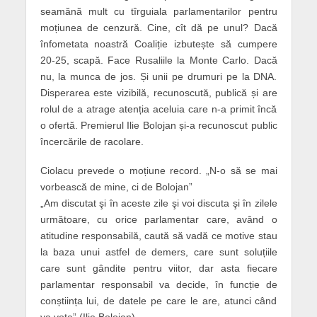
seamănă mult cu tîrguiala parlamentarilor pentru
moțiunea de cenzură. Cine, cît dă pe unul? Dacă
înfometata noastră Coaliție izbutește să cumpere
20-25, scapă. Face Rusaliile la Monte Carlo. Dacă
nu, la munca de jos. Și unii pe drumuri pe la DNA.
Disperarea este vizibilă, recunoscută, publică și are
rolul de a atrage atenția aceluia care n-a primit încă
o ofertă. Premierul Ilie Bolojan și-a recunoscut public
încercările de racolare.
Ciolacu prevede o moțiune record. „N-o să se mai
vorbească de mine, ci de Bolojan”
„Am discutat şi în aceste zile şi voi discuta şi în zilele
următoare, cu orice parlamentar care, având o
atitudine responsabilă, caută să vadă ce motive stau
la baza unui astfel de demers, care sunt soluțiile
care sunt gândite pentru viitor, dar asta fiecare
parlamentar responsabil va decide, în funcție de
conștiința lui, de datele pe care le are, atunci când
va vota” (Ilie Bolojan)