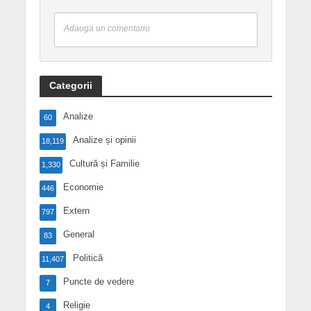
Adauga un comentariu
Categorii
Analize
60
Analize și opinii
18,119
Cultură și Familie
1,330
Economie
446
Extern
797
General
83
Politică
11,407
Puncte de vedere
7
Religie
4