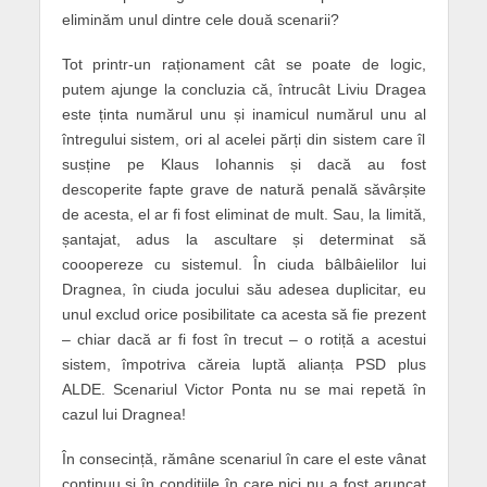
eliminăm unul dintre cele două scenarii?
Tot printr-un raționament cât se poate de logic,
putem ajunge la concluzia că, întrucât Liviu Dragea
este ținta numărul unu și inamicul numărul unu al
întregului sistem, ori al acelei părți din sistem care îl
susține pe Klaus Iohannis și dacă au fost
descoperite fapte grave de natură penală săvârșite
de acesta, el ar fi fost eliminat de mult. Sau, la limită,
șantajat, adus la ascultare și determinat să
cooopereze cu sistemul. În ciuda bâlbâielilor lui
Dragnea, în ciuda jocului său adesea duplicitar, eu
unul exclud orice posibilitate ca acesta să fie prezent
– chiar dacă ar fi fost în trecut – o rotiță a acestui
sistem, împotriva căreia luptă alianța PSD plus
ALDE. Scenariul Victor Ponta nu se mai repetă în
cazul lui Dragnea!
În consecință, rămâne scenariul în care el este vânat
continuu și în condițiile în care nici nu a fost aruncat