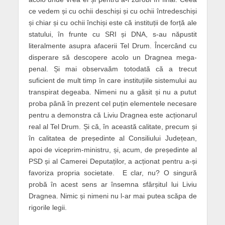
ce vedem și cu ochii deschiși și cu ochii întredeschiși
și chiar și cu ochii închiși este că instituții de forță ale
statului, în frunte cu SRI și DNA, s-au năpustit
literalmente asupra afacerii Tel Drum. Încercând cu
disperare să descopere acolo un Dragnea mega-
penal. Și mai observaăm totodată că a trecut
suficient de mult timp în care instituțiile sistemului au
transpirat degeaba. Nimeni nu a găsit și nu a putut
proba până în prezent cel puțin elementele necesare
pentru a demonstra că Liviu Dragnea este acționarul
real al Tel Drum. Și că, în această calitate, precum și
în calitatea de președinte al Consiliului Județean,
apoi de viceprim-ministru, și, acum, de președinte al
PSD și al Camerei Deputaților, a acționat pentru a-și
favoriza propria societate. E clar, nu? O singură
probă în acest sens ar însemna sfârșitul lui Liviu
Dragnea. Nimic și nimeni nu l-ar mai putea scăpa de
rigorile legii.