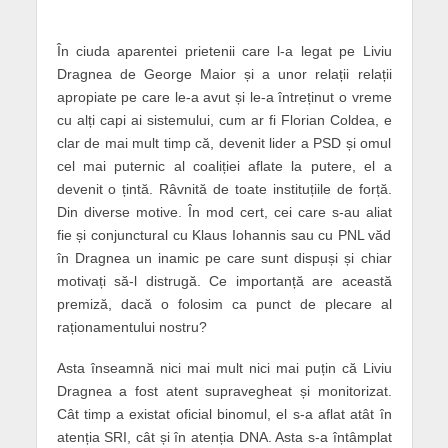
În ciuda aparentei prietenii care l-a legat pe Liviu
Dragnea de George Maior și a unor relații relații
apropiate pe care le-a avut și le-a întreținut o vreme
cu alți capi ai sistemului, cum ar fi Florian Coldea, e
clar de mai mult timp că, devenit lider a PSD și omul
cel mai puternic al coaliției aflate la putere, el a
devenit o țintă. Râvnită de toate instituțiile de forță.
Din diverse motive. În mod cert, cei care s-au aliat
fie și conjunctural cu Klaus Iohannis sau cu PNL văd
în Dragnea un inamic pe care sunt dispuși și chiar
motivați să-l distrugă. Ce importanță are această
premiză, dacă o folosim ca punct de plecare al
raționamentului nostru?
Asta înseamnă nici mai mult nici mai puțin că Liviu
Dragnea a fost atent supravegheat și monitorizat.
Cât timp a existat oficial binomul, el s-a aflat atât în
atenția SRI, cât și în atenția DNA. Asta s-a întâmplat