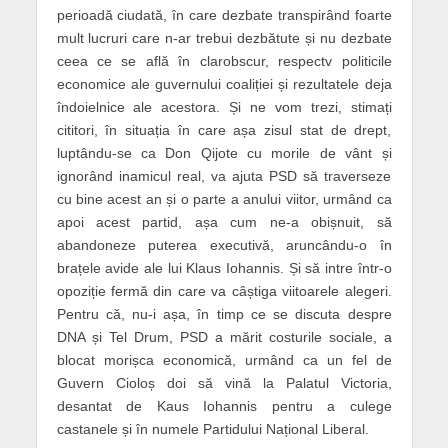
perioadă ciudată, în care dezbate transpirând foarte
mult lucruri care n-ar trebui dezbătute și nu dezbate
ceea ce se află în clarobscur, respectv politicile
economice ale guvernului coaliției și rezultatele deja
îndoielnice ale acestora. Și ne vom trezi, stimați
cititori, în situația în care așa zisul stat de drept,
luptându-se ca Don Qijote cu morile de vânt și
ignorând inamicul real, va ajuta PSD să traverseze
cu bine acest an și o parte a anului viitor, urmând ca
apoi acest partid, așa cum ne-a obișnuit, să
abandoneze puterea executivă, aruncându-o în
brațele avide ale lui Klaus Iohannis. Și să intre într-o
opoziție fermă din care va câștiga viitoarele alegeri.
Pentru că, nu-i așa, în timp ce se discuta despre
DNA și Tel Drum, PSD a mărit costurile sociale, a
blocat morișca economică, urmând ca un fel de
Guvern Cioloș doi să vină la Palatul Victoria,
desantat de Kaus Iohannis pentru a culege
castanele și în numele Partidului Național Liberal.