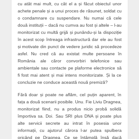
cu atât mai mult, cu cât el a și făcut obiectul unor
achete penale și a unui proces de răsunet, soldat cu
o condamnare cu suspendare. Nu numai că cele
două instituții – dacă nu cumva au fost și altele – l-au
monitorizat cu multă grijă și punându-și la dispoziție
în acest scop întreaga infrastructură dar ele au fost
și motivate din punct de vedere juridic să procedeze
asfel. Nu cred că au existat multe persoane în
România ale căror convorbiri telefonice sau
ambientale sau contacte pe plaforme electronice să
fi fost mai atent și mai intens monitorizate. Și la ce
concluzie ne conduce această nouă premiză?
Fără doar și poate ne aflăm, cel puțin aparent, în
fața a două scenarii posibile. Unu. Fie Liviu Dragnea,
monitorizat fiind, nu a produs nicio probă solidă
împortiva sa. Doi. Sau SRI plus DNA și poate plus
alte servicii secrete au intrat în posesia unor
informații, cu ajutorul cărora l-ar putea spulbera
oricând pe Dragnea. Ce se întâmplă însă dacă