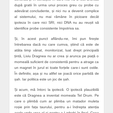
după gratii în urma unui proces greu cu probe cu
adevărat concludente, și nici nu a devenit complice
al sistemului, nu mai rămâne în picioare decât
ipoteza în care nici SRI, nici DNA nu au reușit să
identifice probe consistente împotriva sa.
Și, în acest punct aflându-ne, îmi pun firește
întrebarea dacă nu care cumva, știind că este de
atâta timp vânat, monitorizat, luat drept principală
țintă, Liviu Dragnea nu ar crea și arunca pe piață o
momeală suficient de consistentă pentru a atrage ca
un magnet în jurul ei toate forțele care-i sunt ostile.
În definitiv, așa și nu altfel se joacă orice partidă de
șah. Iar politica este un joc de șah.
Și acum, mă întorc la ipoteză. O ipoteză plauzibilă
este că Dragnea a inventat momeala Tel Drum. Pe
care o plimbă cum ar plimba un matador muleta
roșie prin fața taurului, pentru a-i îndrepta atenția
acolo unde vrea el și pentru a-l zdrobi în final. Ceea