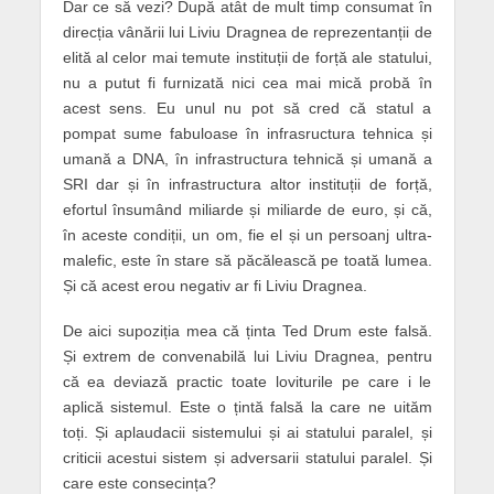
Dar ce să vezi? După atât de mult timp consumat în
direcția vânării lui Liviu Dragnea de reprezentanții de
elită al celor mai temute instituții de forță ale statului,
nu a putut fi furnizată nici cea mai mică probă în
acest sens. Eu unul nu pot să cred că statul a
pompat sume fabuloase în infrasructura tehnica și
umană a DNA, în infrastructura tehnică și umană a
SRI dar și în infrastructura altor instituții de forță,
efortul însumând miliarde și miliarde de euro, și că,
în aceste condiții, un om, fie el și un persoanj ultra-
malefic, este în stare să păcălească pe toată lumea.
Și că acest erou negativ ar fi Liviu Dragnea.
De aici supoziția mea că ținta Ted Drum este falsă.
Și extrem de convenabilă lui Liviu Dragnea, pentru
că ea deviază practic toate loviturile pe care i le
aplică sistemul. Este o țintă falsă la care ne uităm
toți. Și aplaudacii sistemului și ai statului paralel, și
criticii acestui sistem și adversarii statului paralel. Și
care este consecința?