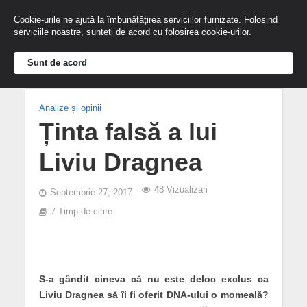
Cookie-urile ne ajută la îmbunătățirea serviciilor furnizate. Folosind
serviciile noastre, sunteți de acord cu folosirea cookie-urilor.
Sunt de acord
Analize și opinii
Ținta falsă a lui
Liviu Dragnea
48 Vizualizari
Septembrie 27, 2017
7 Timp de citire
S-a gândit cineva că nu este deloc exclus ca
Liviu Dragnea să îi fi oferit DNA-ului o momeală?