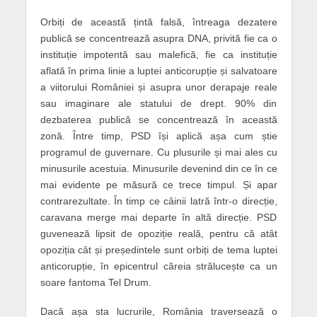
Orbiți de această țintă falsă, întreaga dezatere
publică se concentrează asupra DNA, privită fie ca o
instituție impotentă sau malefică, fie ca instituție
aflată în prima linie a luptei anticorupție și salvatoare
a viitorului României și asupra unor derapaje reale
sau imaginare ale statului de drept. 90% din
dezbaterea publică se concentrează în această
zonă. Între timp, PSD își aplică așa cum știe
programul de guvernare. Cu plusurile și mai ales cu
minusurile acestuia. Minusurile devenind din ce în ce
mai evidente pe măsură ce trece timpul. Și apar
contrarezultate. În timp ce câinii latră într-o direcție,
caravana merge mai departe în altă direcție. PSD
guvenează lipsit de opoziție reală, pentru că atât
opoziția cât și președintele sunt orbiți de tema luptei
anticorupție, în epicentrul căreia strălucește ca un
soare fantoma Tel Drum.
Dacă așa sta lucrurile, România traversează o