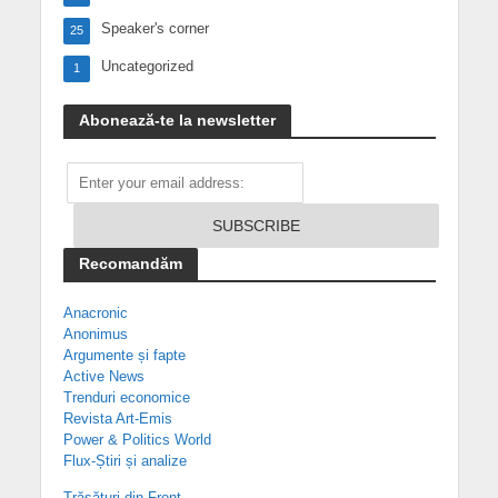
Speaker's corner
25
Uncategorized
1
Abonează-te la newsletter
Recomandăm
Anacronic
Anonimus
Argumente și fapte
Active News
Trenduri economice
Revista Art-Emis
Power & Politics World
Flux-Știri și analize
Trăsături din Front