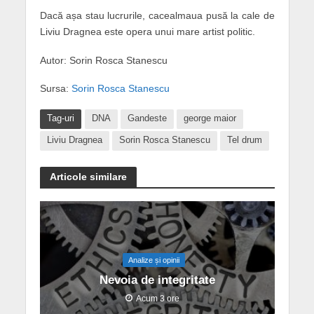
Dacă așa stau lucrurile, cacealmaua pusă la cale de
Liviu Dragnea este opera unui mare artist politic.
Autor: Sorin Rosca Stanescu
Sursa:
Sorin Rosca Stanescu
Tag-uri
DNA
Gandeste
george maior
Liviu Dragnea
Sorin Rosca Stanescu
Tel drum
Articole similare
Analize și opinii
Nevoia de integritate
Acum 3 ore