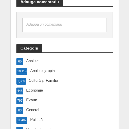
Adauga comentariu
Adauga un comentariu
Categorii
Analize
60
Analize și opinii
18,119
Cultură și Familie
1,330
Economie
446
Extern
797
General
83
Politică
11,407