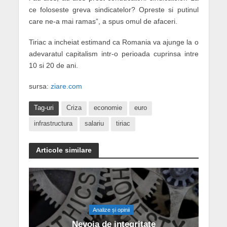
ce foloseste greva sindicatelor? Opreste si putinul
care ne-a mai ramas”, a spus omul de afaceri.
Tiriac a incheiat estimand ca Romania va ajunge la o
adevaratul capitalism intr-o perioada cuprinsa intre
10 si 20 de ani.
sursa:
ziare.com
Tag-uri
Criza
economie
euro
infrastructura
salariu
tiriac
Articole similare
Analize și opinii
Nevoia de integritate