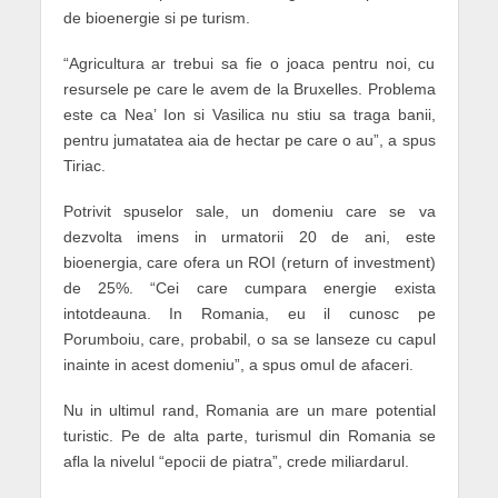
de bioenergie si pe turism.
“Agricultura ar trebui sa fie o joaca pentru noi, cu
resursele pe care le avem de la Bruxelles. Problema
este ca Nea’ Ion si Vasilica nu stiu sa traga banii,
pentru jumatatea aia de hectar pe care o au”, a spus
Tiriac.
Potrivit spuselor sale, un domeniu care se va
dezvolta imens in urmatorii 20 de ani, este
bioenergia, care ofera un ROI (return of investment)
de 25%. “Cei care cumpara energie exista
intotdeauna. In Romania, eu il cunosc pe
Porumboiu, care, probabil, o sa se lanseze cu capul
inainte in acest domeniu”, a spus omul de afaceri.
Nu in ultimul rand, Romania are un mare potential
turistic. Pe de alta parte, turismul din Romania se
afla la nivelul “epocii de piatra”, crede miliardarul.