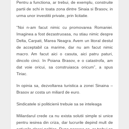
Pentru a functiona, ar trebui, de exemplu, construite
partii de schi in toata zona dintre Sinaia si Brasov, in
urma unor investitii private, prin licitatie.
“Noi n-am facut nimic cu promovarea Romaniei.
Imaginea a fost dezastruoasa, nu stiau nimic despre
Delta, Carpati, Marea Neagra. Avem un litoral destul
de acceptabil ca marime, dar nu am facut nimic
macro. Am facut aici o casuta, aici patru paturi,
dincolo cinci. In Poiana Brasov, e o catastrofa, am
dat voie oricui, sa construiasca oricum”, a spus
Tiriac.
In opinia sa, dezvoltarea turistica a zonei Sinaina –
Brasov ar costa un miliard de euro.
Sindicatele si politicienii trebuie sa se inteleaga
Miliardarul crede ca nu exista solutii simple si unice
pentru iesirea din criza, dar lucrurile depind mult de
actiunile clasei politice. Dupa parerea sa, ar trebui sa