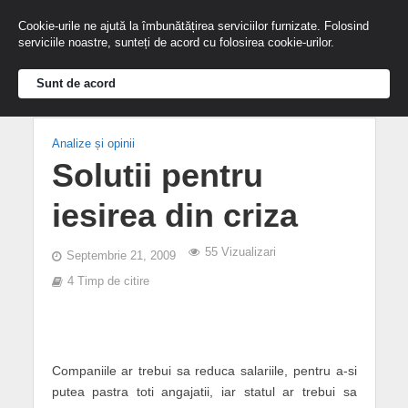
Cookie-urile ne ajută la îmbunătățirea serviciilor furnizate. Folosind
serviciile noastre, sunteți de acord cu folosirea cookie-urilor.
Sunt de acord
Analize și opinii
Solutii pentru
iesirea din criza
55 Vizualizari
Septembrie 21, 2009
4 Timp de citire
Companiile ar trebui sa reduca salariile, pentru a-si
putea pastra toti angajatii, iar statul ar trebui sa