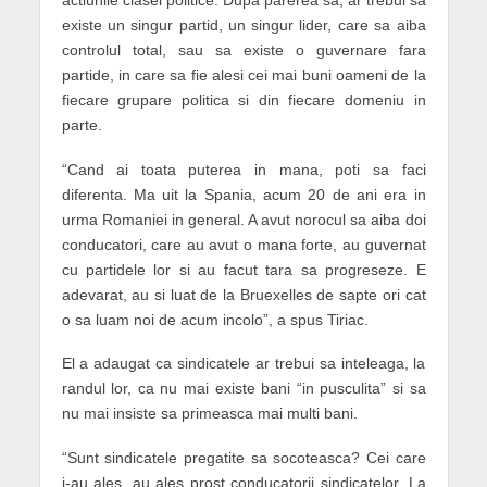
existe un singur partid, un singur lider, care sa aiba
controlul total, sau sa existe o guvernare fara
partide, in care sa fie alesi cei mai buni oameni de la
fiecare grupare politica si din fiecare domeniu in
parte.
“Cand ai toata puterea in mana, poti sa faci
diferenta. Ma uit la Spania, acum 20 de ani era in
urma Romaniei in general. A avut norocul sa aiba doi
conducatori, care au avut o mana forte, au guvernat
cu partidele lor si au facut tara sa progreseze. E
adevarat, au si luat de la Bruexelles de sapte ori cat
o sa luam noi de acum incolo”, a spus Tiriac.
El a adaugat ca sindicatele ar trebui sa inteleaga, la
randul lor, ca nu mai existe bani “in pusculita” si sa
nu mai insiste sa primeasca mai multi bani.
“Sunt sindicatele pregatite sa socoteasca? Cei care
i-au ales, au ales prost conducatorii sindicatelor. La