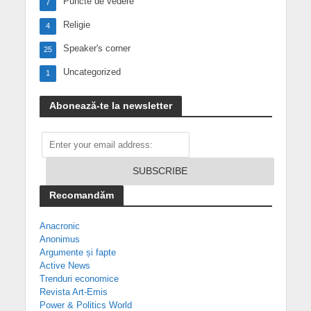
Puncte de vedere
7
Religie
4
Speaker's corner
25
Uncategorized
1
Abonează-te la newsletter
Recomandăm
Anacronic
Anonimus
Argumente și fapte
Active News
Trenduri economice
Revista Art-Emis
Power & Politics World