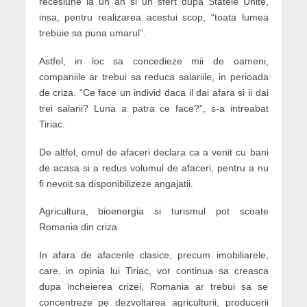
recesiune la un an si un sfert dupa Statele Unite,
insa, pentru realizarea acestui scop, “toata lumea
trebuie sa puna umarul”.
Astfel, in loc sa concedieze mii de oameni,
companiile ar trebui sa reduca salariile, in perioada
de criza. “Ce face un individ daca il dai afara si ii dai
trei salarii? Luna a patra ce face?”, s-a intreabat
Tiriac.
De altfel, omul de afaceri declara ca a venit cu bani
de acasa si a redus volumul de afaceri, pentru a nu
fi nevoit sa disponibilizeze angajatii.
Agricultura, bioenergia si turismul pot scoate
Romania din criza
In afara de afacerile clasice, precum imobiliarele,
care, in opinia lui Tiriac, vor continua sa creasca
dupa incheierea crizei, Romania ar trebui sa se
concentreze pe dezvoltarea agriculturii, producerii