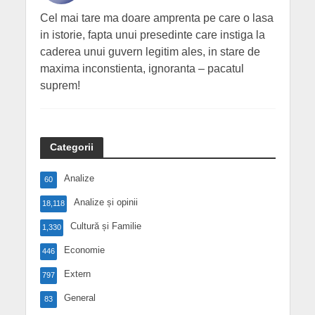
Cel mai tare ma doare amprenta pe care o lasa
in istorie, fapta unui presedinte care instiga la
caderea unui guvern legitim ales, in stare de
maxima inconstienta, ignoranta – pacatul
suprem!
Categorii
Analize
60
Analize și opinii
18,118
Cultură și Familie
1,330
Economie
446
Extern
797
General
83