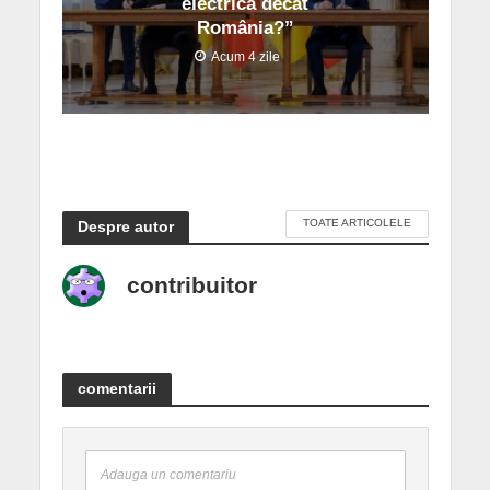
electrică decât
România?”
Acum 4 zile
TOATE ARTICOLELE
Despre autor
contribuitor
comentarii
Adauga un comentariu