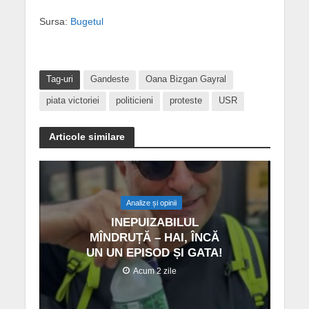
Sursa:
Bugetul
Tag-uri
Gandeste
Oana Bizgan Gayral
piata victoriei
politicieni
proteste
USR
Articole similare
Analize și opinii
INEPUIZABILUL
MÎNDRUȚĂ – HAI, ÎNCĂ
UN UN EPISOD ȘI GATA!
Acum 2 zile