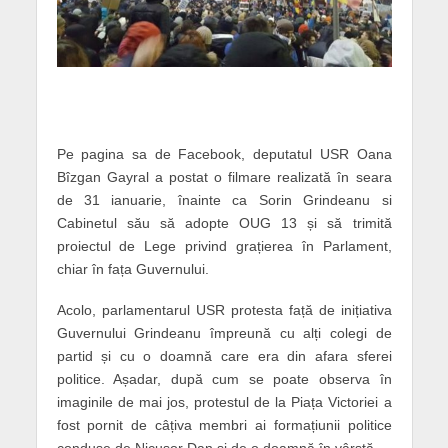
Pe pagina sa de Facebook, deputatul USR Oana
Bîzgan Gayral a postat o filmare realizată în seara
de 31 ianuarie, înainte ca Sorin Grindeanu si
Cabinetul său să adopte OUG 13 și să trimită
proiectul de Lege privind grațierea în Parlament,
chiar în fața Guvernului.
Acolo, parlamentarul USR protesta față de inițiativa
Guvernului Grindeanu împreună cu alți colegi de
partid și cu o doamnă care era din afara sferei
politice. Așadar, după cum se poate observa în
imaginile de mai jos, protestul de la Piața Victoriei a
fost pornit de câțiva membri ai formațiunii politice
conduse de Nicușor Dan și de o doamnă în vârstă.