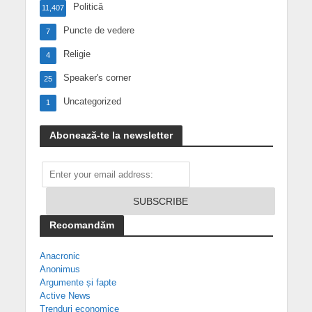
Politică
11,407
Puncte de vedere
7
Religie
4
Speaker's corner
25
Uncategorized
1
Abonează-te la newsletter
Recomandăm
Anacronic
Anonimus
Argumente și fapte
Active News
Trenduri economice