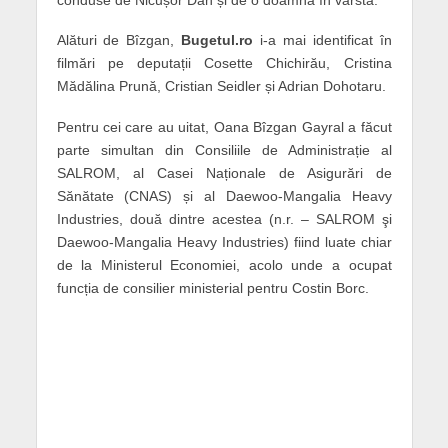
Alături de Bîzgan,
Bugetul.ro
i-a mai identificat în
filmări pe deputații Cosette Chichirău, Cristina
Mădălina Prună, Cristian Seidler și Adrian Dohotaru.
Pentru cei care au uitat, Oana Bîzgan Gayral a făcut
parte simultan din Consiliile de Administrație al
SALROM, al Casei Naționale de Asigurări de
Sănătate (CNAS) și al Daewoo-Mangalia Heavy
Industries, două dintre acestea (n.r. – SALROM şi
Daewoo-Mangalia Heavy Industries) fiind luate chiar
de la Ministerul Economiei, acolo unde a ocupat
funcția de consilier ministerial pentru Costin Borc.