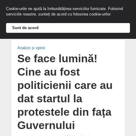
Cookie-urile ne ajută la îmbunătățirea serviciilor furnizate. Folosind
serviciile noastre, sunteți de acord cu folosirea cookie-urilor.
Sunt de acord
Analize și opinii
Se face lumină!
Cine au fost
politicienii care au
dat startul la
protestele din fața
Guvernului