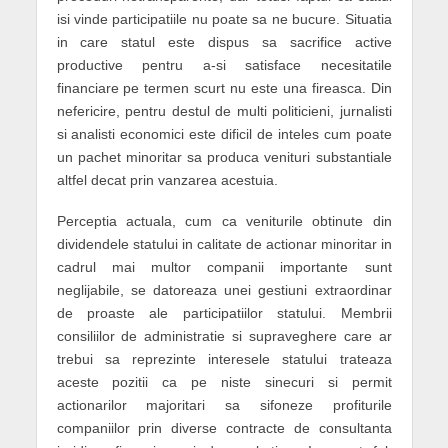
isi vinde participatiile nu poate sa ne bucure. Situatia
in care statul este dispus sa sacrifice active
productive pentru a-si satisface necesitatile
financiare pe termen scurt nu este una fireasca. Din
nefericire, pentru destul de multi politicieni, jurnalisti
si analisti economici este dificil de inteles cum poate
un pachet minoritar sa produca venituri substantiale
altfel decat prin vanzarea acestuia.
Perceptia actuala, cum ca veniturile obtinute din
dividendele statului in calitate de actionar minoritar in
cadrul mai multor companii importante sunt
neglijabile, se datoreaza unei gestiuni extraordinar
de proaste ale participatiilor statului. Membrii
consiliilor de administratie si supraveghere care ar
trebui sa reprezinte interesele statului trateaza
aceste pozitii ca pe niste sinecuri si permit
actionarilor majoritari sa sifoneze profiturile
companiilor prin diverse contracte de consultanta