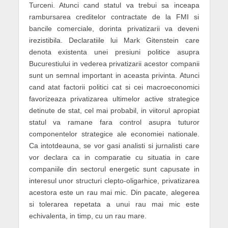
Turceni. Atunci cand statul va trebui sa inceapa
rambursarea creditelor contractate de la FMI si
bancile comerciale, dorinta privatizarii va deveni
irezistibila. Declaratiile lui Mark Gitenstein care
denota existenta unei presiuni politice asupra
Bucurestiului in vederea privatizarii acestor companii
sunt un semnal important in aceasta privinta. Atunci
cand atat factorii politici cat si cei macroeconomici
favorizeaza privatizarea ultimelor active strategice
detinute de stat, cel mai probabil, in vi­itorul apropiat
statul va ramane fara control asupra tuturor
componentelor strategice ale eco­nomiei nationale.
Ca intotdeauna, se vor gasi analisti si jurnalisti care
vor declara ca in comparatie cu situatia in care
companiile din sectorul energetic sunt capusate in
interesul unor structuri clepto-oligarhice, privatizarea
acestora este un rau mai mic. Din pacate, ale­gerea
si tolerarea repetata a unui rau mai mic este
echivalenta, in timp, cu un rau mare.