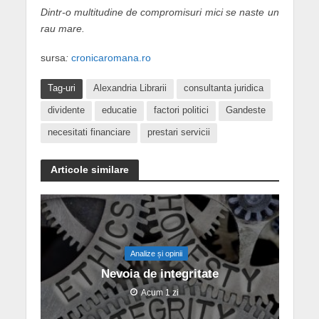
Dintr-o multitudine de compromisuri mici se naste un
rau mare.
sursa
:
cronicaromana.ro
Tag-uri
Alexandria Librarii
consultanta juridica
dividente
educatie
factori politici
Gandeste
necesitati financiare
prestari servicii
Articole similare
Analize și opinii
Nevoia de integritate
Acum 1 zi