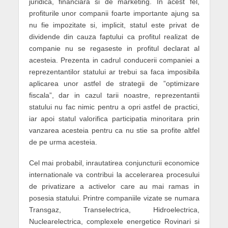
juridica, financiara si de marketing. In acest fel,
profiturile unor companii foarte importante ajung sa
nu fie impozitate si, implicit, statul este privat de
dividende din cauza faptului ca profitul rea­lizat de
companie nu se regaseste in profitul declarat al
acesteia. Prezenta in cadrul condu­cerii companiei a
reprezentantilor statului ar trebui sa faca imposibila
aplicarea unor astfel de strategii de ”optimizare
fiscala”, dar in cazul tarii noastre, reprezentantii
statului nu fac nimic pentru a opri astfel de practici,
iar apoi statul valorifica participatia minoritara prin
vanzarea acesteia pentru ca nu stie sa profite altfel
de pe urma acesteia.
Cel mai probabil, inrautatirea conjuncturii eco­­nomice
internationale va contribui la acce­lerarea procesului
de privatizare a activelor care au mai ramas in
posesia statului. Printre companiile vizate se numara
Transgaz, Trans­elec­trica, Hidroelectrica,
Nuclearelectrica, complexele e­ner­­getice Rovinari si