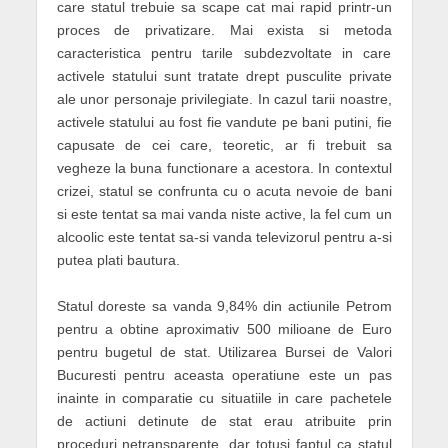
care statul trebuie sa scape cat mai rapid printr-un
proces de privatizare. Mai exista si metoda
caracteristica pentru tarile subdezvoltate in care
activele statului sunt tratate drept pusculite private
ale unor personaje privilegiate. In cazul tarii noastre,
activele statului au fost fie vandute pe bani putini, fie
capusate de cei care, teoretic, ar fi trebuit sa
vegheze la buna functionare a acestora. In contextul
crizei, statul se confrunta cu o acuta nevoie de bani
si este tentat sa mai vanda niste active, la fel cum un
alcoolic este tentat sa-si vanda televizorul pentru a-si
putea plati bautura.
Statul doreste sa vanda 9,84% din actiunile Petrom
pentru a obtine aproximativ 500 milioane de Euro
pentru bugetul de stat. Utilizarea Bursei de Valori
Bucuresti pentru aceasta operatiune este un pas
inainte in comparatie cu situatiile in care pachetele
de actiuni detinute de stat erau atribuite prin
proceduri netransparente, dar totusi faptul ca statul