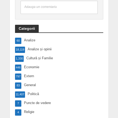
Adauga un comentariu
Categorii
Analize
60
Analize și opinii
18,119
Cultură și Familie
1,330
Economie
446
Extern
797
General
83
Politică
11,407
Puncte de vedere
7
Religie
4