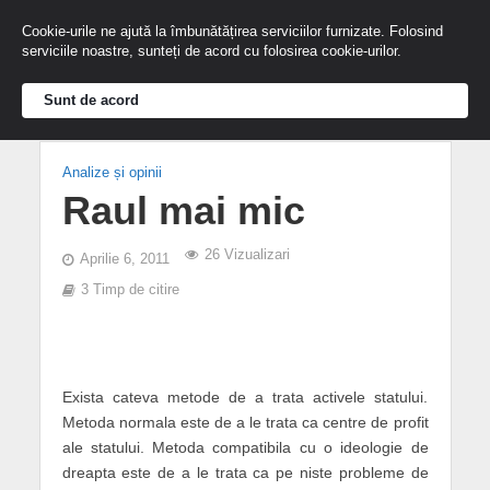
Cookie-urile ne ajută la îmbunătățirea serviciilor furnizate. Folosind
serviciile noastre, sunteți de acord cu folosirea cookie-urilor.
Sunt de acord
Analize și opinii
Raul mai mic
26 Vizualizari
Aprilie 6, 2011
3 Timp de citire
Exista cateva metode de a trata activele statului.
Metoda normala este de a le trata ca centre de profit
ale statului. Metoda compatibila cu o ideologie de
dreapta este de a le trata ca pe niste probleme de