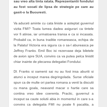
sau vreo alta tinta ratata. Reprezentantii fondului
au fost socati de lipsa de strategie pe care au
gasit-o la Bucuresti.
Va aduceti aminte cu cata liniste a asteptat guvernul
vizita FMI? Toata lumea dadea asigurari ca tintele
vor fi atinse, iar urmatoarea transa e ca si incasata.
Probabil ca, in buna traditie romaneasca, echipa de
la
Palatul Victoria
era sigura ca o sa-l abureasca pe
Jeffrey Franks.
Emil Boc
isi rezervase deja biletele
de avion spre SUA, convins ca va putea pelca linistit
chiar inainte de plecarea delegatiei Fondului.
Dl. Franks si oamenii sai nu au fost insa aburiti si
atunci a inceput marea degringolada. Surse oficiale
spun ca de multe ori partea romana a venit la discutii
cu mana goala, neavand macar o hartie care sa
contina vreo idee coerenta. Practic, guvernul a
inceput sa caute solutii abia in momentul in care s-a
convins ca delegatia FMI nu poate fi pacalita, a