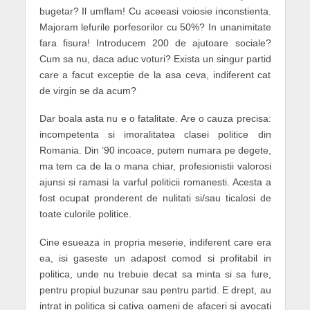
bugetar? Il umflam! Cu aceeasi voiosie inconstienta.
Majoram lefurile porfesorilor cu 50%? In unanimitate
fara fisura! Introducem 200 de ajutoare sociale?
Cum sa nu, daca aduc voturi? Exista un singur
partid
care a facut exceptie de la asa ceva, indiferent cat
de virgin se da acum?
Dar boala asta nu e o fatalitate. Are o cauza precisa:
incompetenta si imoralitatea clasei politice din
Romania. Din ’90 incoace, putem numara pe degete,
ma tem ca de la o mana chiar, profesionistii valorosi
ajunsi si ramasi la varful politicii romanesti. Acesta a
fost ocupat pronderent de nulitati si/sau ticalosi de
toate culorile politice.
Cine esueaza in propria meserie, indiferent care era
ea, isi gaseste un adapost comod si profitabil in
politica, unde nu trebuie decat sa minta si sa fure,
pentru propiul buzunar sau pentru partid. E drept, au
intrat in politica si cativa oameni de afaceri si avocati