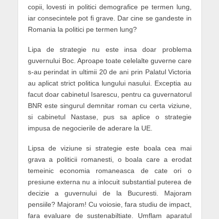
copii, lovesti in politici demografice pe termen lung,
iar consecintele pot fi grave. Dar cine se gandeste in
Romania la politici pe termen lung?
Lipa de strategie nu este insa doar problema
guvernului Boc. Aproape toate celelalte guverne care
s-au perindat in ultimii 20 de ani prin Palatul Victoria
au aplicat strict politica lungului nasului. Exceptia au
facut doar cabinetul Isarescu, pentru ca guvernatorul
BNR
este singurul demnitar roman cu certa viziune,
si cabinetul Nastase, pus sa aplice o strategie
impusa de negocierile de aderare la UE.
Lipsa de viziune si strategie este boala cea mai
grava a politicii romanesti, o boala care a erodat
temeinic economia romaneasca de cate ori o
presiune externa nu a inlocuit substantial puterea de
decizie a guvernului de la Bucuresti. Majoram
pensiile? Majoram! Cu voiosie, fara studiu de impact,
fara evaluare de sustenabiltiate. Umflam aparatul