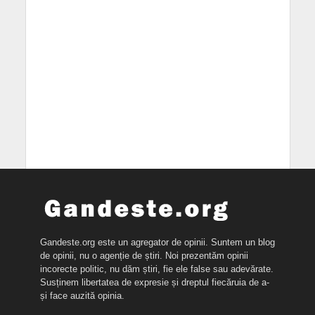
Gandeste.org este un agregator de opinii. Suntem un blog
de opinii, nu o agenție de știri. Noi prezentăm opinii
incorecte politic, nu dăm știri, fie ele false sau adevărate.
Susținem libertatea de expresie și dreptul fiecăruia de a-
și face auzită opinia.