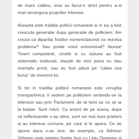
de mare calibru, insa au facut-o strict pentru a-si
mari anvergura propriilor interese.
Aceasta este traditia polticii romanesti si in ea a fost
crescuta generatie dupa generatie de polticieni. Am
crezut ca diparitia fostilor nomenclaturisti va rezolva
problema? Sau poate votul
uninominal
? Aiurea!
Tinerii competenti, cinstiti si cu viziune au fost
sistematic inalturati, starpiti de mici pana nu dau
exemplu prost, sau au fost adusi pe “calea cea
buna” de mentorii lor.
Si tot in traditia politicii romanesti este coruptia
transpartinica. Ii vedem pe politicieni certandu-se la
televizor sau prin Parlament, de te temi sa nu se ia
la bataie. Sunt roluri. Ca actorii de pe scena, dupa
ce reflectoarele s-au stins, sunt cei mai buni prieteni
si au interese comune, pe care si le apara. Ce ati
spune daca v-as zice, de exemplu, ca
Adriean
Videanu
este prieten foarte bun cu
Liviu Dragnea
si