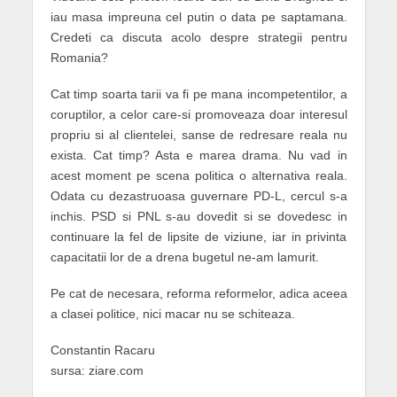
iau masa impreuna cel putin o data pe saptamana.
Credeti ca discuta acolo despre strategii pentru
Romania?
Cat timp soarta tarii va fi pe mana incompetentilor, a
coruptilor, a celor care-si promoveaza doar interesul
propriu si al clientelei, sanse de redresare reala nu
exista. Cat timp? Asta e marea drama. Nu vad in
acest moment pe scena politica o alternativa reala.
Odata cu dezastruoasa guvernare PD-L, cercul s-a
inchis.
PSD
si
PNL
s-au dovedit si se dovedesc in
continuare la fel de lipsite de viziune, iar in privinta
capacitatii lor de a drena bugetul ne-am lamurit.
Pe cat de necesara,
reforma
reformelor, adica aceea
a clasei politice, nici macar nu se schiteaza.
Constantin Racaru
sursa: ziare.com