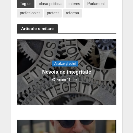
Tag-uri
clasa politica
interes
Parlament
profesionist
protest
reforma
Articole similare
Analize și opinii
Nevoia de integritate
Acum 11 ore