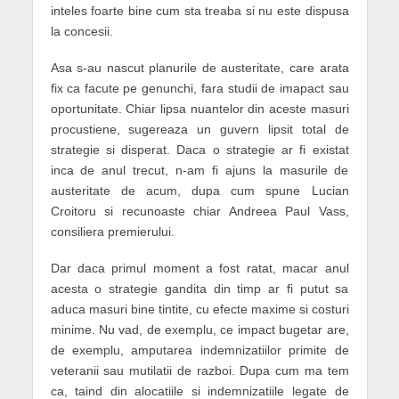
inteles foarte bine cum sta treaba si nu este dispusa
la concesii.
Asa s-au nascut planurile de austeritate, care arata
fix ca facute pe genunchi, fara studii de imapact sau
oportunitate. Chiar lipsa nuantelor din aceste masuri
procustiene, sugereaza un
guvern
lipsit total de
strategie si disperat. Daca o strategie ar fi existat
inca de anul trecut, n-am fi ajuns la masurile de
austeritate de acum, dupa cum spune
Lucian
Croitoru
si recunoaste chiar Andreea Paul Vass,
consiliera premierului.
Dar daca primul moment a fost ratat, macar anul
acesta o strategie gandita din timp ar fi putut sa
aduca masuri bine tintite, cu efecte maxime si costuri
minime. Nu vad, de exemplu, ce impact bugetar are,
de exemplu, amputarea indemnizatiilor primite de
veteranii sau mutilatii de razboi. Dupa cum ma tem
ca, taind din alocatiile si indemnizatiile legate de