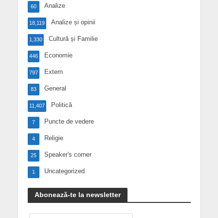
Analize
60
Analize și opinii
18,119
Cultură și Familie
1,330
Economie
446
Extern
797
General
83
Politică
11,407
Puncte de vedere
7
Religie
4
Speaker's corner
25
Uncategorized
1
Abonează-te la newsletter