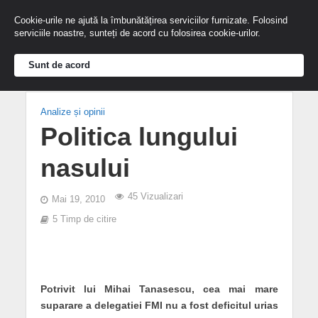
Cookie-urile ne ajută la îmbunătățirea serviciilor furnizate. Folosind
serviciile noastre, sunteți de acord cu folosirea cookie-urilor.
Sunt de acord
Analize și opinii
Politica lungului
nasului
45 Vizualizari
Mai 19, 2010
5 Timp de citire
Potrivit lui
Mihai Tanasescu
, cea mai mare
suparare a delegatiei FMI nu a fost deficitul urias