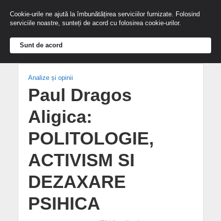
Cookie-urile ne ajută la îmbunătățirea serviciilor furnizate. Folosind
serviciile noastre, sunteți de acord cu folosirea cookie-urilor.
Sunt de acord
Analize și opinii
Paul Dragos
Aligica:
POLITOLOGIE,
ACTIVISM SI
DEZAXARE
PSIHICA