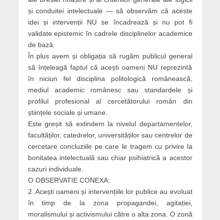
și conduitei intelectuale — să observăm că aceste
idei și intervenții NU se încadrează și nu pot fi
validate epistemic în cadrele disciplinelor academice
de bază.
În plus avem și obligația să rugăm publicul general
să înțeleagă faptul că acești oameni NU reprezintă
în niciun fel disciplina politologică românească,
mediul academic românesc sau standardele și
profilul profesional al cercetătorului român din
științele sociale și umane.
Este greșit să extindem la nivelul departamentelor,
facultăților, catedrelor, universităților sau centrelor de
cercetare concluziile pe care le tragem cu privire la
bonitatea intelectuală sau chiar psihiatrică a acestor
cazuri individuale.
O OBSERVATIE CONEXA:
2. Acești oameni și intervențiile lor publice au evoluat
în timp de la zona propagandei, agitației,
moralismului și activismului către o alta zona. O zonă