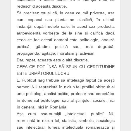
redeschid această discuție.
Să precizez totuși că, in ceea ce mă privește, așa
cum copacul sau planta se clasifică, în ultimă
instanță, după fructele sale, în acest caz producția
autoevidentă vorbește de la sine și califică dacă
ceea ce fac acești oameni este politologie, analiză
politică, gândire politică sau, mai degrabă,
propagandă, agitație, moralism și activism.
Dar, repet, aceasta este o altă discuție.
CEEA CE POT ÎNSĂ SĂ SPUN CU CERTITUDINE
ESTE URMĂTORUL LUCRU:
1. Publicul larg trebuie să înțeleagă faptul că acești
oameni NU reprezintă în niciun fel profilul obișnuit al
unui politolog, analist politic, profesor sau cercetător
în domeniul politologiei sau al științelor sociale, nici
în general, nici în România.
Așa cum așa-numiții „intelectuali publici” NU
reprezintă în niciun fel, statistic, simbolic, sociologic
sau intelectual, lumea intelectuală românească și