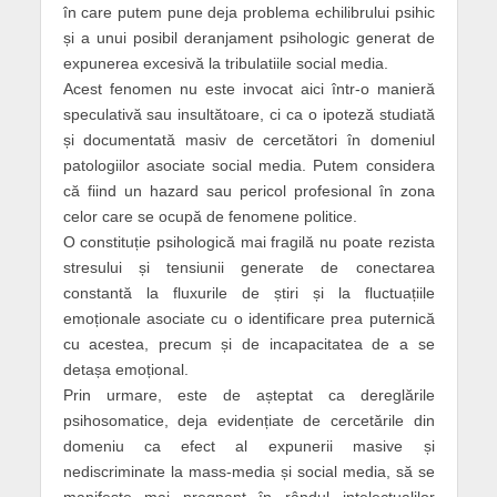
în care putem pune deja problema echilibrului psihic
și a unui posibil deranjament psihologic generat de
expunerea excesivă la tribulatiile social media.
Acest fenomen nu este invocat aici într-o manieră
speculativă sau insultătoare, ci ca o ipoteză studiată
și documentată masiv de cercetători în domeniul
patologiilor asociate social media. Putem considera
că fiind un hazard sau pericol profesional în zona
celor care se ocupă de fenomene politice.
O constituție psihologică mai fragilă nu poate rezista
stresului și tensiunii generate de conectarea
constantă la fluxurile de știri și la fluctuațiile
emoționale asociate cu o identificare prea puternică
cu acestea, precum și de incapacitatea de a se
detașa emoțional.
Prin urmare, este de așteptat ca dereglările
psihosomatice, deja evidențiate de cercetările din
domeniu ca efect al expunerii masive și
nediscriminate la mass-media și social media, să se