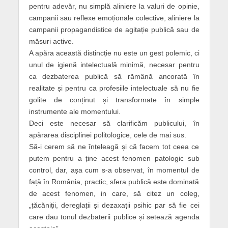
pentru adevăr, nu simplă aliniere la valuri de opinie,
campanii sau reflexe emoționale colective, aliniere la
campanii propagandistice de agitație publică sau de
măsuri active.
A apăra această distincție nu este un gest polemic, ci
unul de igienă intelectuală minimă, necesar pentru
ca dezbaterea publică să rămână ancorată în
realitate și pentru ca profesiile intelectuale să nu fie
golite de conținut și transformate în simple
instrumente ale momentului.
Deci este necesar să clarificăm publicului, în
apărarea disciplinei politologice, cele de mai sus.
Să-i cerem să ne înțeleagă și că facem tot ceea ce
putem pentru a ține acest fenomen patologic sub
control, dar, așa cum s-a observat, în momentul de
față în România, practic, sfera publică este dominată
de acest fenomen, in care, să citez un coleg,
„țăcăniții, dereglații și dezaxații psihic par să fie cei
care dau tonul dezbaterii publice și setează agenda