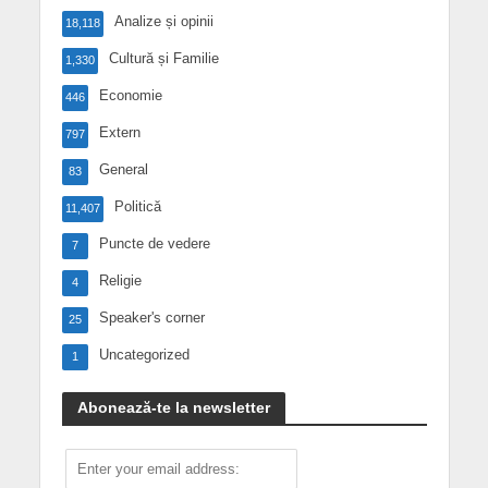
Analize și opinii
18,118
Cultură și Familie
1,330
Economie
446
Extern
797
General
83
Politică
11,407
Puncte de vedere
7
Religie
4
Speaker's corner
25
Uncategorized
1
Abonează-te la newsletter