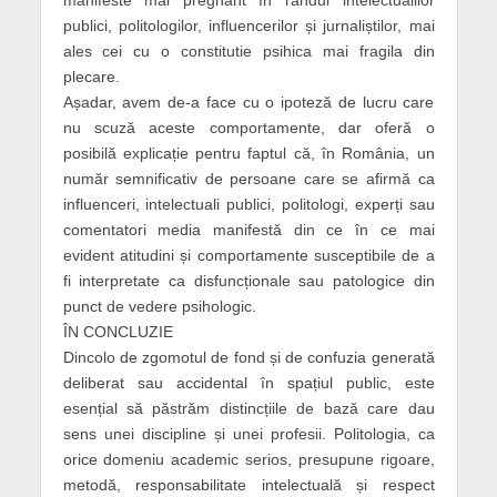
manifeste mai pregnant în rândul intelectualilor
publici, politologilor, influencerilor și jurnaliștilor, mai
ales cei cu o constitutie psihica mai fragila din
plecare.
Așadar, avem de-a face cu o ipoteză de lucru care
nu scuză aceste comportamente, dar oferă o
posibilă explicație pentru faptul că, în România, un
număr semnificativ de persoane care se afirmă ca
influenceri, intelectuali publici, politologi, experți sau
comentatori media manifestă din ce în ce mai
evident atitudini și comportamente susceptibile de a
fi interpretate ca disfuncționale sau patologice din
punct de vedere psihologic.
ÎN CONCLUZIE
Dincolo de zgomotul de fond și de confuzia generată
deliberat sau accidental în spațiul public, este
esențial să păstrăm distincțiile de bază care dau
sens unei discipline și unei profesii. Politologia, ca
orice domeniu academic serios, presupune rigoare,
metodă, responsabilitate intelectuală și respect