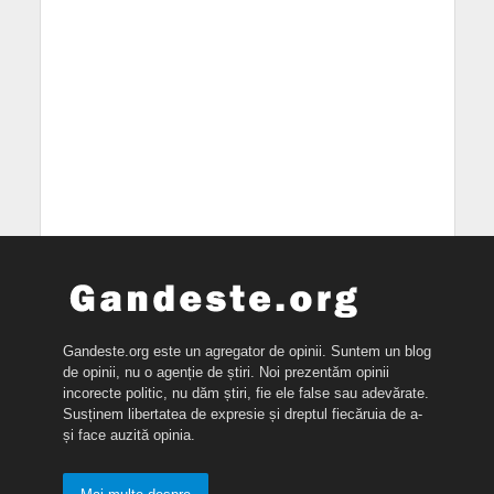
Gandeste.org este un agregator de opinii. Suntem un blog
de opinii, nu o agenție de știri. Noi prezentăm opinii
incorecte politic, nu dăm știri, fie ele false sau adevărate.
Susținem libertatea de expresie și dreptul fiecăruia de a-
și face auzită opinia.