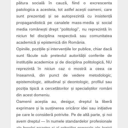
pătura socială în cauză, fiind o excrescenta
patologica a acesteia, tot astfel acești oameni, care
sunt prezentați și se autoprezintă cu insistență
propagandistică pe canalele mass-media și social
media românești drept “politologi”, nu reprezintă în
niciun fel disciplina respectivă sau comunitatea
academică și epistemică din România.
Opiniile, pozițiile și intervențiile lor publice, chiar dacă
sunt făcute sub pretextul autorității conferite de
instituțiile academice și de disciplina politologică, NU
reprezintă în niciun caz o mostră a ceea ce
înseamnă, din punct de vedere metodologic,
epistemologic, atitudinal și deontologic, profilul sau
poziția tipică a cercetătorilor și specialiștilor români
din acest domeniu.
Oamenii aceștia au, desigur, dreptul la liberă
exprimare și la susținerea oricăror idei sau inițiative
pe care le consideră potrivite. Pe de altă parte, și noi
avem dreptul — în numele standardelor profesionale
ale breslei noastre și al criteriilor generale ale logicii