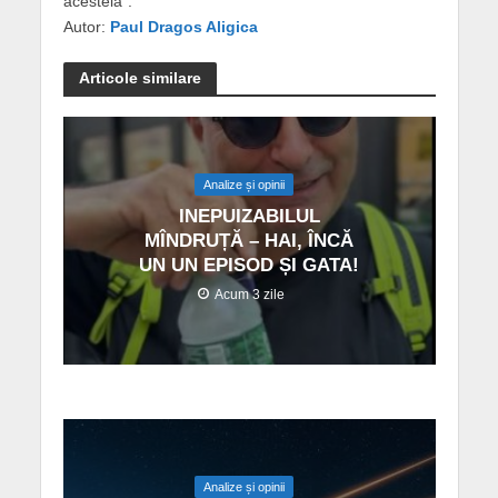
acesteia”.
Autor:
Paul Dragos Aligica
Articole similare
Analize și opinii
INEPUIZABILUL
MÎNDRUȚĂ – HAI, ÎNCĂ
UN UN EPISOD ȘI GATA!
Acum 3 zile
Analize și opinii