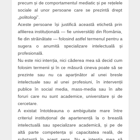
precum și de comportamentul mediatic și pe rețelele
sociale al unor persoane care se prezintă drept
„politologi”.
Aceste persoane își justifică această etichetă prin
afilierea instituțională — fie universități din România,
fie din străinătate — folosind astfel termenul pentru a
sugera o anumită specializare intelectuală și
profesională.
Nu este nici intenția, nici căderea mea să decid cum
folosim termenii și în ce măsură cineva poate să se
prezinte sau nu ca aparținător al unei bresle
intelectuale sau al unei profesiuni, în intervenții
publice în social media, mass-media sau în alte
foruri care nu sunt academice, universitare și de
cercetare.
A existat întotdeauna o ambiguitate mare între
criteriul instituțional de apartenență la o breaslă
intelectuală sau specializare academică, și pe de
altă parte competența și capacitatea reală, de
substanță în acest sens. Nu e intenția mea să