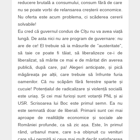
reducere brutală a consumului, consum fără de care
nu se poate vorbi de relansarea creșterii economice.
Nu oferta este acum problema, ci scăderea cererii
solvabile!
Eu cred că guvernul condus de Cîțu nu va avea viață
lungă. De asta nici nu are program de guvernare: nu
are de ce! El trebuie să ia măsurile de ”austeritate”,
să taie ce poate fi tăiat, să liberalizeze ce-i de
liberalizat, să mărite ce mai e de măritat din averea
publică, după care, pa! Alegeri anticipate, și pică
măgăreața pe alții, care trebuie să înfrunte furia
oamenilor. Că nu scăpăm fără ferestre sparte și
cucuie! Potențialul de radicalizare și violență socială
este uriaș. Și cei mai furioși sunt votanții PNL și ai
USR. Scrisoarea lui Boc este primul semn. Ea nu
este semnată doar de liberali. Primarii sunt cei mai
aproape de realitățile economice și sociale ale
României profunde, ca să zic așa. Este, în primul
rând, urbanul mare, care s-a obișnuit cu venituri
care să-i permită și ceva mai mult decât satisfacerea