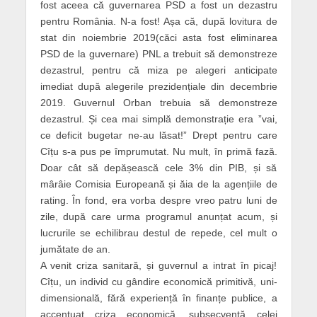
fost aceea că guvernarea PSD a fost un dezastru
pentru România. N-a fost! Așa că, după lovitura de
stat din noiembrie 2019(căci asta fost eliminarea
PSD de la guvernare) PNL a trebuit să demonstreze
dezastrul, pentru că miza pe alegeri anticipate
imediat după alegerile prezidențiale din decembrie
2019. Guvernul Orban trebuia să demonstreze
dezastrul. Și cea mai simplă demonstrație era ”vai,
ce deficit bugetar ne-au lăsat!” Drept pentru care
Cîțu s-a pus pe împrumutat. Nu mult, în primă fază.
Doar cât să depășească cele 3% din PIB, și să
mârâie Comisia Europeană și ăia de la agențiile de
rating. În fond, era vorba despre vreo patru luni de
zile, după care urma programul anunțat acum, și
lucrurile se echilibrau destul de repede, cel mult o
jumătate de an.
A venit criza sanitară, și guvernul a intrat în picaj!
Cîțu, un individ cu gândire economică primitivă, uni-
dimensională, fără experiență în finanțe publice, a
accentuat criza economică, subsecventă celei