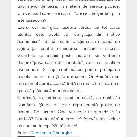
unor nevoi de bază, în materie de servicii publice.
Din ce mai fac ei investiții în ”orașe inteligente” și în
alte bazaconii?
Lucrul cel mai grav, asupra căruia am tot atras
atenția, este acela că ”emigrația din motive
economice” nu mai poate funcționa ca supapă de
siguranță, pentru eliminarea tensiunilor sociale.
Granițele se închid peste noapte, se vorbește
despre ”pașapoarte de sănătate”, vaccinări și altele
asemenea. De fapt sunt măsuri pentru protejarea
piețelor muncii din țările europene. Or România nu
are cum absorbi această forță de muncă, și nici nu e
gata să plătească munca decent.
O uriașă, ca mărime, clasă populară, se naște în
România. Și ea nu este reprezentată politic de
nimeni! Ce facem? Cine vorbește în numele ei în
politică? Cine îi apără interesele? Adevăratele belele
abia acum încep! Să trăiți bine!
Autor:
Constantin Gheorghe