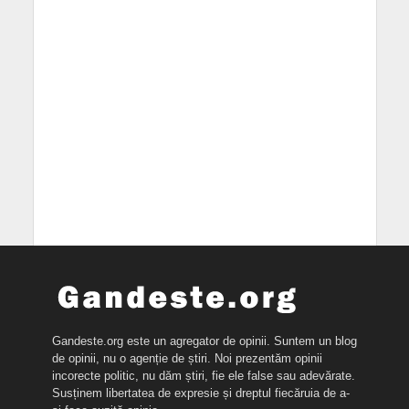
Gandeste.org este un agregator de opinii. Suntem un blog
de opinii, nu o agenție de știri. Noi prezentăm opinii
incorecte politic, nu dăm știri, fie ele false sau adevărate.
Susținem libertatea de expresie și dreptul fiecăruia de a-