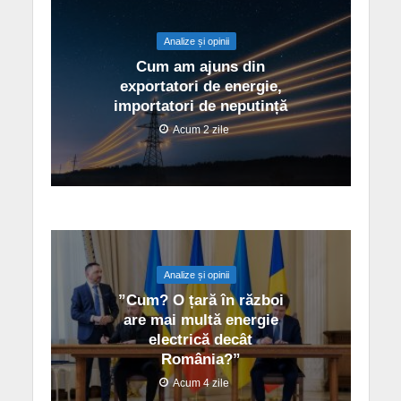
Analize și opinii
Cum am ajuns din
exportatori de energie,
importatori de neputință
Acum 2 zile
Analize și opinii
”Cum? O țară în război
are mai multă energie
electrică decât
România?”
Acum 4 zile