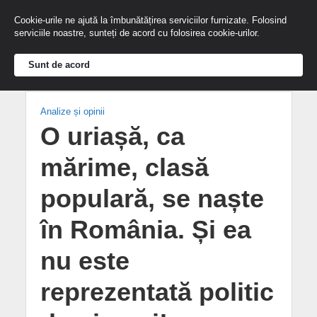
Cookie-urile ne ajută la îmbunătățirea serviciilor furnizate. Folosind
serviciile noastre, sunteți de acord cu folosirea cookie-urilor.
Sunt de acord
Analize și opinii
O uriașă, ca
mărime, clasă
populară, se naște
în România. Și ea
nu este
reprezentată politic