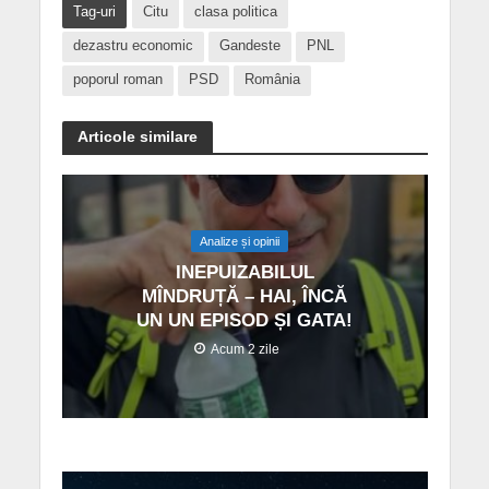
Tag-uri
Citu
clasa politica
dezastru economic
Gandeste
PNL
poporul roman
PSD
România
Articole similare
Analize și opinii
INEPUIZABILUL
MÎNDRUȚĂ – HAI, ÎNCĂ
UN UN EPISOD ȘI GATA!
Acum 2 zile