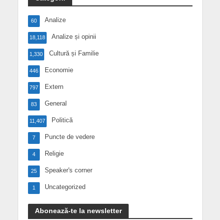
Analize
60
Analize și opinii
18,118
Cultură și Familie
1,330
Economie
446
Extern
797
General
83
Politică
11,407
Puncte de vedere
7
Religie
4
Speaker's corner
25
Uncategorized
1
Abonează-te la newsletter