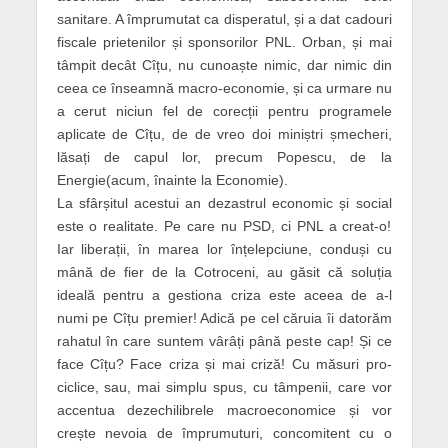
sanitare. A împrumutat ca disperatul, și a dat cadouri
fiscale prietenilor și sponsorilor PNL. Orban, și mai
tâmpit decât Cîțu, nu cunoaște nimic, dar nimic din
ceea ce înseamnă macro-economie, și ca urmare nu
a cerut niciun fel de corecții pentru programele
aplicate de Cîțu, de de vreo doi miniștri șmecheri,
lăsați de capul lor, precum Popescu, de la
Energie(acum, înainte la Economie).
La sfârșitul acestui an dezastrul economic și social
este o realitate. Pe care nu PSD, ci PNL a creat-o!
Iar liberații, în marea lor înțelepciune, conduși cu
mână de fier de la Cotroceni, au găsit că soluția
ideală pentru a gestiona criza este aceea de a-l
numi pe Cîțu premier! Adică pe cel căruia îi datorăm
rahatul în care suntem vârâți până peste cap! Și ce
face Cîțu? Face criza și mai criză! Cu măsuri pro-
ciclice, sau, mai simplu spus, cu tâmpenii, care vor
accentua dezechilibrele macroeconomice și vor
crește nevoia de împrumuturi, concomitent cu o