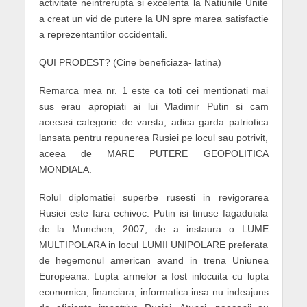
activitate neintrerupta si excelenta la Natiunile Unite
a creat un vid de putere la UN spre marea satisfactie
a reprezentantilor occidentali.
QUI PRODEST? (Cine beneficiaza- latina)
Remarca mea nr. 1 este ca toti cei mentionati mai
sus erau apropiati ai lui Vladimir Putin si cam
aceeasi categorie de varsta, adica garda patriotica
lansata pentru repunerea Rusiei pe locul sau potrivit,
aceea de MARE PUTERE GEOPOLITICA
MONDIALA.
Rolul diplomatiei superbe rusesti in revigorarea
Rusiei este fara echivoc. Putin isi tinuse fagaduiala
de la Munchen, 2007, de a instaura o LUME
MULTIPOLARA in locul LUMII UNIPOLARE preferata
de hegemonul american avand in trena Uniunea
Europeana. Lupta armelor a fost inlocuita cu lupta
economica, financiara, informatica insa nu indeajuns