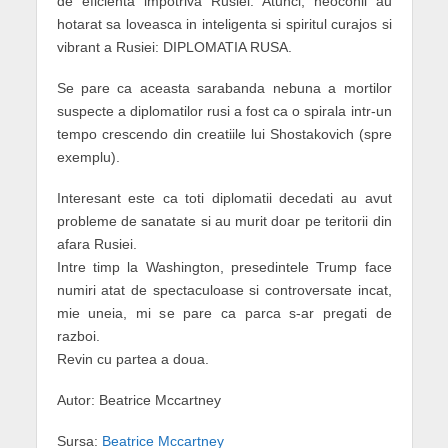
de eficienta impotriva Rusiei. Atunci, neoconii au
hotarat sa loveasca in inteligenta si spiritul curajos si
vibrant a Rusiei: DIPLOMATIA RUSA.
Se pare ca aceasta sarabanda nebuna a mortilor
suspecte a diplomatilor rusi a fost ca o spirala intr-un
tempo crescendo din creatiile lui Shostakovich (spre
exemplu).
Interesant este ca toti diplomatii decedati au avut
probleme de sanatate si au murit doar pe teritorii din
afara Rusiei.
Intre timp la Washington, presedintele Trump face
numiri atat de spectaculoase si controversate incat,
mie uneia, mi se pare ca parca s-ar pregati de
razboi.
Revin cu partea a doua.
Autor: Beatrice Mccartney
Sursa:
Beatrice Mccartney