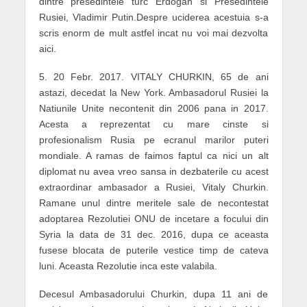
dintre presedintele turc Erdogan si Presedintele
Rusiei, Vladimir Putin.Despre uciderea acestuia s-a
scris enorm de mult astfel incat nu voi mai dezvolta
aici.
5. 20 Febr. 2017. VITALY CHURKIN, 65 de ani
astazi, decedat la New York. Ambasadorul Rusiei la
Natiunile Unite necontenit din 2006 pana in 2017.
Acesta a reprezentat cu mare cinste si
profesionalism Rusia pe ecranul marilor puteri
mondiale. A ramas de faimos faptul ca nici un alt
diplomat nu avea vreo sansa in dezbaterile cu acest
extraordinar ambasador a Rusiei, Vitaly Churkin.
Ramane unul dintre meritele sale de necontestat
adoptarea Rezolutiei ONU de incetare a focului din
Syria la data de 31 dec. 2016, dupa ce aceasta
fusese blocata de puterile vestice timp de cateva
luni. Aceasta Rezolutie inca este valabila.
Decesul Ambasadorului Churkin, dupa 11 ani de