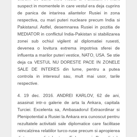
suspect in momentele in care vestul era deja cuprins
de panica de intarirea aliantelor Rusiei in zona
respectiva, cu mari puteri nucleare precum India si
Pakistanul. Astfel, desemnarea Rusiei in pozitia de
MEDIATOR in conflictul India-Pakistan si stabilizarea
zonei sub ochiul vigilent al diplomatiei rusesti,
devenea o lovitura extrema impotriva sferei de
influenta a marilor puteri vestice, NATO, USA. Se stie
deja ca VESTUL NU DORESTE PACE IN ZONELE
SALE DE INTERES din lume, pentru a putea
controla in interesul sau, mult mai usor, tarile
respective.
4. 19 dec. 2016. ANDREI KARLOV, 62 de ani,
asasinat intr-o galerie de arta la Ankara, capitala
Turciei. Excelenta sa, Ambasadorul Extraordinar si
Plenipotential a Rusiei la Ankara era cunoscut pentru
rezultatele activitatii sale diplomatice care facilitase
reincalzirea relatiilor turco-ruse precum si apropierea