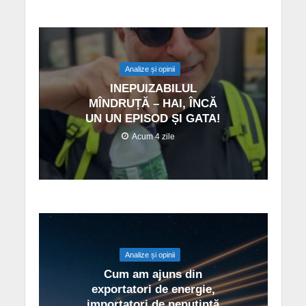
Analize și opinii
INEPUIZABILUL
MÎNDRUȚĂ – HAI, ÎNCĂ
UN UN EPISOD ȘI GATA!
Acum 4 zile
Analize și opinii
Cum am ajuns din
exportatori de energie,
importatori de neputință