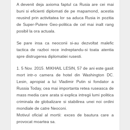
A devenit deja axioma faptul ca Rusia are cei mai
buni si eficienti diplomati de pe mapamond, acestia
reusind prin activitatea lor sa aduca Rusia in pozitia
de Super-Putere Geo-politica de cel mai inalt rang
posibil la ora actuala.
Se pare insa ca neoconii si-au dezvoltat malefic
tactica de razboi rece indreptandu-si toata atentia
spre distrugerea diplomatiei rusesti.
1. 5 Nov. 2015. MIKHAIL LESIN, 57 de ani este gasit
mort intr-o camera de hotel din Washington DC.
Lesin, apropiat a lui Vladimir Putin si fondator a
Russia Today, cea mai importanta retea ruseasca de
mass media care arata si explica intregii lumi politica
criminala de globalizare si stabilirea unei noi ordini
mondiale de catre Neoconi.
Motivul oficial al mortii: exces de bautura care a
provocat moartea sa.