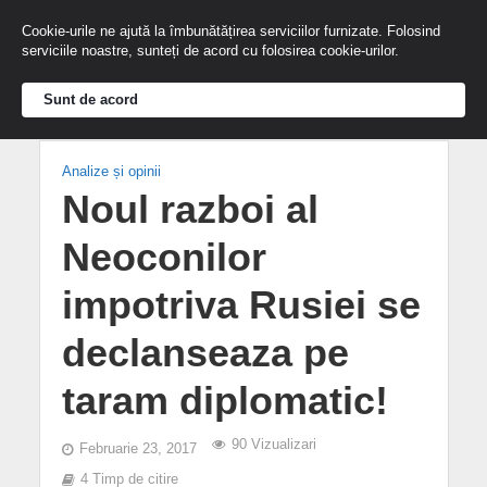
Cookie-urile ne ajută la îmbunătățirea serviciilor furnizate. Folosind
serviciile noastre, sunteți de acord cu folosirea cookie-urilor.
Sunt de acord
Analize și opinii
Noul razboi al
Neoconilor
impotriva Rusiei se
declanseaza pe
taram diplomatic!
90 Vizualizari
Februarie 23, 2017
4 Timp de citire