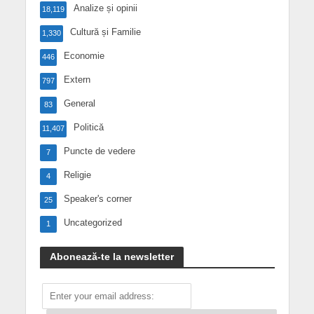
Analize și opinii
18,119
Cultură și Familie
1,330
Economie
446
Extern
797
General
83
Politică
11,407
Puncte de vedere
7
Religie
4
Speaker's corner
25
Uncategorized
1
Abonează-te la newsletter