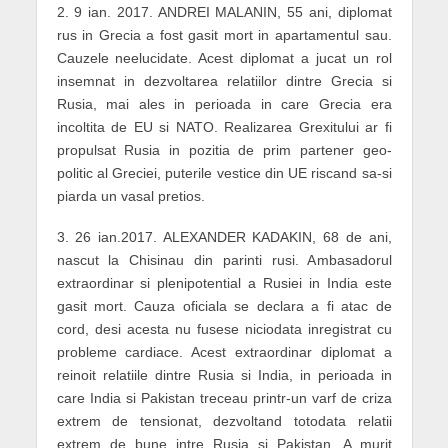
2. 9 ian. 2017. ANDREI MALANIN, 55 ani, diplomat
rus in Grecia a fost gasit mort in apartamentul sau.
Cauzele neelucidate. Acest diplomat a jucat un rol
insemnat in dezvoltarea relatiilor dintre Grecia si
Rusia, mai ales in perioada in care Grecia era
incoltita de EU si NATO. Realizarea Grexitului ar fi
propulsat Rusia in pozitia de prim partener geo-
politic al Greciei, puterile vestice din UE riscand sa-si
piarda un vasal pretios.
3. 26 ian.2017. ALEXANDER KADAKIN, 68 de ani,
nascut la Chisinau din parinti rusi. Ambasadorul
extraordinar si plenipotential a Rusiei in India este
gasit mort. Cauza oficiala se declara a fi atac de
cord, desi acesta nu fusese niciodata inregistrat cu
probleme cardiace. Acest extraordinar diplomat a
reinoit relatiile dintre Rusia si India, in perioada in
care India si Pakistan treceau printr-un varf de criza
extrem de tensionat, dezvoltand totodata relatii
extrem de bune intre Rusia si Pakistan. A murit