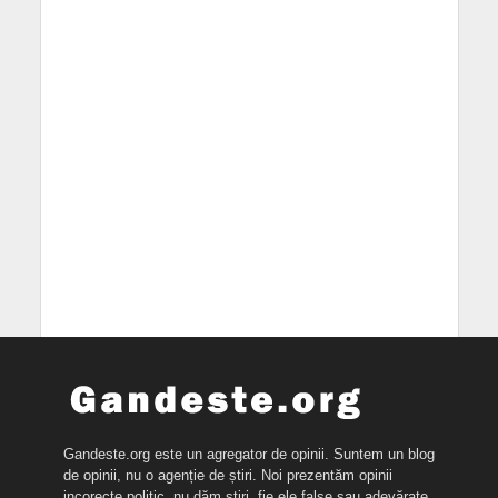
Gandeste.org este un agregator de opinii. Suntem un blog
de opinii, nu o agenție de știri. Noi prezentăm opinii
incorecte politic, nu dăm știri, fie ele false sau adevărate.