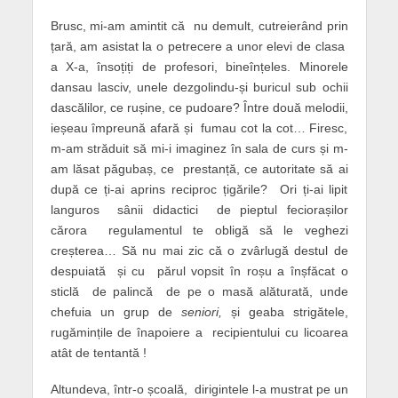
Brusc, mi-am amintit că nu demult, cutreierând prin
țară, am asistat la o petrecere a unor elevi de clasa
a X-a, însoțiți de profesori, bineînțeles. Minorele
dansau lasciv, unele dezgolindu-și buricul sub ochii
dascălilor, ce rușine, ce pudoare? Între două melodii,
ieșeau împreună afară și fumau cot la cot… Firesc,
m-am străduit să mi-i imaginez în sala de curs și m-
am lăsat păgubaș, ce prestanță, ce autoritate să ai
după ce ți-ai aprins reciproc țigările? Ori ți-ai lipit
languros sânii didactici de pieptul feciorașilor
cărora regulamentul te obligă să le veghezi
creșterea… Să nu mai zic că o zvârlugă destul de
despuiată și cu părul vopsit în roșu a înșfăcat o
sticlă de palincă de pe o masă alăturată, unde
chefuia un grup de
seniori,
și geaba strigătele,
rugămințile de înapoiere a recipientului cu licoarea
atât de tentantă !
Altundeva, într-o școală, dirigintele l-a mustrat pe un