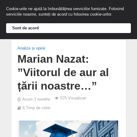
Cookie-urile ne ajută la îmbunătățirea serviciilor furnizate. Folosind
serviciile noastre, sunteți de acord cu folosirea cookie-urilor.
Sunt de acord
Analize și opinii
Marian Nazat:
”Viitorul de aur al
țării noastre…”
575 Vizualizari
Acum 3 months
6 Timp de citire