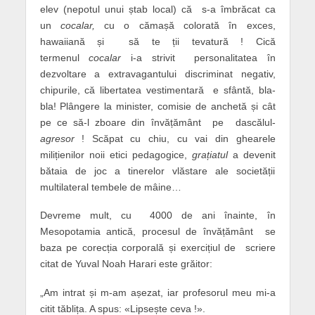
elev (nepotul unui ștab local) că s-a îmbrăcat ca
un
cocalar,
cu o cămașă colorată în exces,
hawaiiană și să te ții tevatură ! Cică
termenul
cocalar
i-a strivit personalitatea în
dezvoltare a extravagantului discriminat negativ,
chipurile, că libertatea vestimentară e sfântă, bla-
bla! Plângere la minister, comisie de anchetă și cât
pe ce să-l zboare din învățământ pe dascălul-
agresor
! Scăpat cu chiu, cu vai din ghearele
milițienilor noii etici pedagogice,
grațiatul
a devenit
bătaia de joc a tinerelor vlăstare ale societății
multilateral tembele de mâine…
Devreme mult, cu 4000 de ani înainte, în
Mesopotamia antică, procesul de învățământ se
baza pe corecția corporală și exercițiul de scriere
citat de Yuval Noah Harari este grăitor:
„Am intrat și m-am așezat, iar profesorul meu mi-a
citit tăblița. A spus: «Lipsește ceva !».