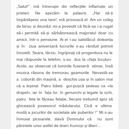
„Salut!”, mă întrerupe din reflecțiile inflamate un
prieten. Ne așezăm la palavre. „Hai să-ți
împărtășesc una tare!, mă provoacă el. Am un coleg
de birou și deunăzi mi-a povestit că fiică-sa i-a rugat
să-i permită să-și sărbătorească majoratul doar cu
amicii, într-o pensiune. Ai ei i-au satisfăcut doleanța
și în ziua aniversară lucrurile s-au rânduit potrivit
învoielii. Seara, târziu, îngrijorați că progenitura nu le
mai răspunde la telefon, s-au dus la «fața locului».
Acolo, au observat că luminile fuseseră stinse, însă
muzica răsuna de tremurau geamurile. Nevastă-sa
a coborât din mașină, a deschis ușa și în salon mai
că a leșinat. Patru băieți goi-pușcă ședeau ca «la
drapel», iar în fața lor, în genunchi și legate la ochi,
patru fete le făceau felație, fiecare trebuind apoi să
ghicească posesorul mădularului. Cică e ultima
modă a jocurilor de societate ale puberilor !” Mi s-au
înmuiat picioarele, slavă Domnului că nu sunt
părintele unor astfel de tineri
frumoși și liberi…