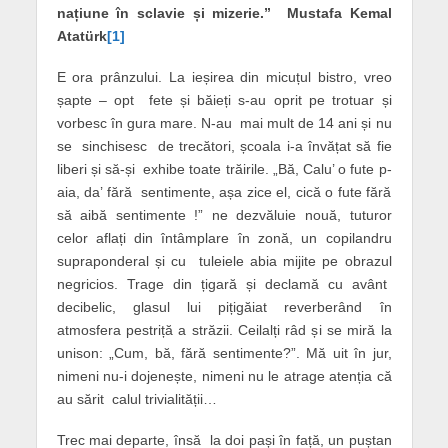
națiune în sclavie și mizerie.” Mustafa Kemal
Atatürk
[1]
E ora prânzului. La ieșirea din micuțul bistro, vreo
șapte – opt fete și băieți s-au oprit pe trotuar și
vorbesc în gura mare. N-au mai mult de 14 ani și nu
se sinchisesc de trecători, școala i-a învățat să fie
liberi și să-și exhibe toate trăirile. „Bă, Calu’ o fute p-
aia, da’ fără sentimente, așa zice el, cică o fute fără
să aibă sentimente !” ne dezvăluie nouă, tuturor
celor aflați din întâmplare în zonă, un copilandru
supraponderal și cu tuleiele abia mijite pe obrazul
negricios. Trage din țigară și declamă cu avânt
decibelic, glasul lui pițigăiat reverberând în
atmosfera pestriță a străzii. Ceilalți râd și se miră la
unison: „Cum, bă, fără sentimente?”. Mă uit în jur,
nimeni nu-i dojenește, nimeni nu le atrage atenția că
au sărit calul trivialității…
Trec mai departe, însă la doi pași în față, un puștan