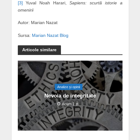
[3]
Yuval Noah Harari,
Sapiens: scurtă istorie a
omenirii
Autor: Marian Nazat
Sursa:
Marian Nazat Blog
Articole similare
Analize și opinii
Nevoia de integritate
Acum 1 zi