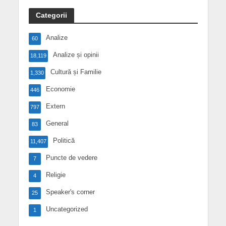
Categorii
Analize
60
Analize și opinii
18,119
Cultură și Familie
1,330
Economie
446
Extern
797
General
83
Politică
11,407
Puncte de vedere
7
Religie
4
Speaker's corner
25
Uncategorized
1