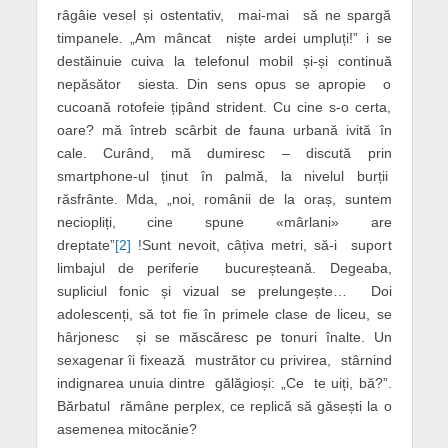
râgâie vesel și ostentativ, mai-mai să ne spargă
timpanele. „Am mâncat niște ardei umpluți!” i se
destăinuie cuiva la telefonul mobil și-și continuă
nepăsător siesta. Din sens opus se apropie o
cucoană rotofeie țipând strident. Cu cine s-o certa,
oare? mă întreb scârbit de fauna urbană ivită în
cale. Curând, mă dumiresc – discută prin
smartphone-ul ținut în palmă, la nivelul burții
răsfrânte. Mda, „noi, românii de la oraș, suntem
neciopliți, cine spune «mârlani» are
dreptate”
[2]
!Sunt nevoit, câțiva metri, să-i suport
limbajul de periferie bucureșteană. Degeaba,
supliciul fonic și vizual se prelungește… Doi
adolescenți, să tot fie în primele clase de liceu, se
hârjonesc și se măscăresc pe tonuri înalte. Un
sexagenar îi fixează mustrător cu privirea, stârnind
indignarea unuia dintre gălăgioși: „Ce te uiți, bă?”.
Bărbatul rămâne perplex, ce replică să găsești la o
asemenea mitocănie?