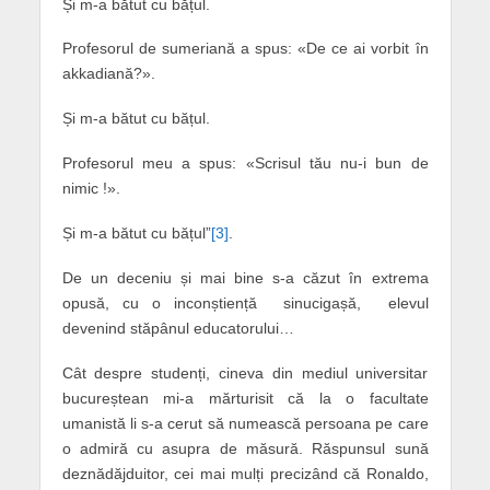
Și m-a bătut cu bățul.
Profesorul de sumeriană a spus: «De ce ai vorbit în
akkadiană?».
Și m-a bătut cu bățul.
Profesorul meu a spus: «Scrisul tău nu-i bun de
nimic !».
Și m-a bătut cu bățul”
[3]
.
De un deceniu și mai bine s-a căzut în extrema
opusă, cu o inconștiență sinucigașă, elevul
devenind stăpânul educatorului…
Cât despre studenți, cineva din mediul universitar
bucureștean mi-a mărturisit că la o facultate
umanistă li s-a cerut să numească persoana pe care
o admiră cu asupra de măsură. Răspunsul sună
deznădăjduitor, cei mai mulți precizând că Ronaldo,