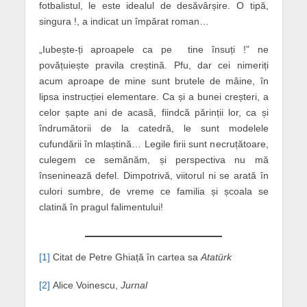
fotbalistul, le este idealul de desăvârșire. O tipă,
singura !, a indicat un împărat roman…
„Iubește-ți aproapele ca pe tine însuți !” ne
povățuiește pravila creștină. Pfu, dar cei nimeriți
acum aproape de mine sunt brutele de mâine, în
lipsa instrucției elementare. Ca și a bunei creșteri, a
celor șapte ani de acasă, fiindcă părinții lor, ca și
îndrumătorii de la catedră, le sunt modelele
cufundării în mlaștină… Legile firii sunt necruțătoare,
culegem ce semănăm, și perspectiva nu mă
înseninează defel. Dimpotrivă, viitorul ni se arată în
culori sumbre, de vreme ce familia și școala se
clatină în pragul falimentului!
[1]
Citat de Petre Ghiață în cartea sa
Atatürk
[2]
Alice Voinescu,
Jurnal