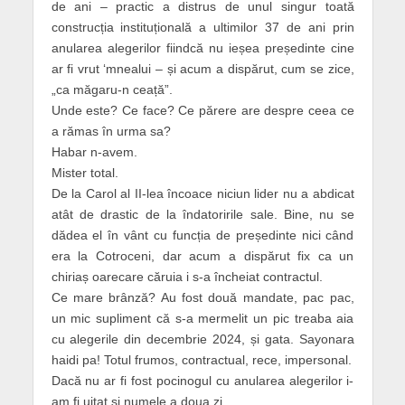
de ani – practic a distrus de unul singur toată
construcția instituțională a ultimilor 37 de ani prin
anularea alegerilor fiindcă nu ieșea președinte cine
ar fi vrut ‘mnealui – și acum a dispărut, cum se zice,
„ca măgaru-n ceață”.
Unde este? Ce face? Ce părere are despre ceea ce
a rămas în urma sa?
Habar n-avem.
Mister total.
De la Carol al II-lea încoace niciun lider nu a abdicat
atât de drastic de la îndatoririle sale. Bine, nu se
dădea el în vânt cu funcția de președinte nici când
era la Cotroceni, dar acum a dispărut fix ca un
chiriaș oarecare căruia i s-a încheiat contractul.
Ce mare brânză? Au fost două mandate, pac pac,
un mic supliment că s-a mermelit un pic treaba aia
cu alegerile din decembrie 2024, și gata. Sayonara
haidi pa! Totul frumos, contractual, rece, impersonal.
Dacă nu ar fi fost pocinogul cu anularea alegerilor i-
am fi uitat și numele a doua zi.