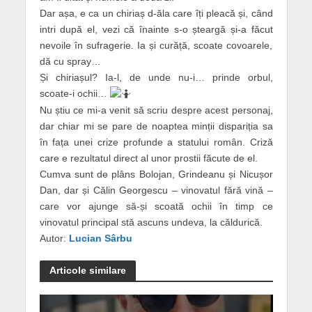
Dar așa, e ca un chiriaș d-ăla care îți pleacă și, când
intri după el, vezi că înainte s-o șteargă și-a făcut
nevoile în sufragerie. Ia și curăță, scoate covoarele,
dă cu spray…
Și chiriașul? Ia-l, de unde nu-i… prinde orbul,
scoate-i ochii…
Nu știu ce mi-a venit să scriu despre acest personaj,
dar chiar mi se pare de noaptea minții dispariția sa
în fața unei crize profunde a statului român. Criză
care e rezultatul direct al unor prostii făcute de el.
Cumva sunt de plâns Bolojan, Grindeanu și Nicușor
Dan, dar și Călin Georgescu – vinovatul fără vină –
care vor ajunge să-și scoată ochii în timp ce
vinovatul principal stă ascuns undeva, la căldurică.
Autor:
Lucian Sârbu
Articole similare