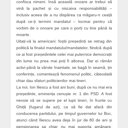
confisca nimeni. Însă această onoare ar trebui să
vină la pachet și cu niscaiva responsabilități –
inclusiv aceea de a nu dispărea ca măgaru-n ceață
după ce-ți termini mandatul – tocmai pentru că
vorbim de o onoare pe care o porți cu tine până la
moarte.
Uitați-vă la americani: foștii președinți se retrag din
politică la finalul mandatului/mandatelor, fiindcă după
ce ai fost președintele celei mai puternice democrații
din lume nu prea mai poți fi altceva. Dar ei rămân
activi până la vârste înaintate, se bagă în seamă, țin
conferințe, comentează fenomenul politic, câteodată
chiar dau sfaturi politicienilor mai tineri.
La noi, Ion Iliescu a fost ani buni, după ce nu mai era
președinte, eminența cenușie nr. 1 din PSD. A fost
nevoie să se supere pe el lupii tineri, în frunte cu
Ghiță (fugarul de azi), ca să fie dat afară din
conducerea partidului, pe timpul guvernelor lui Boc,
atunci când Iliescu avea deja în jur de 80 de ani și
pensionarea sa chiar nu mai suporta amânare.