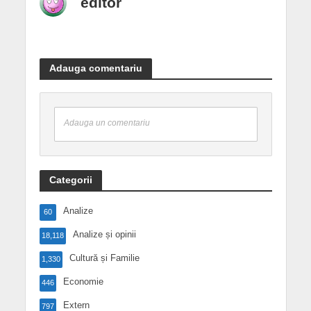
editor
Adauga comentariu
Adauga un comentariu
Categorii
Analize
60
Analize și opinii
18,118
Cultură și Familie
1,330
Economie
446
Extern
797