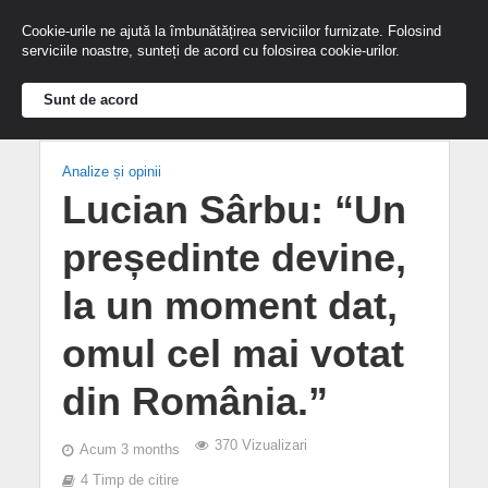
Cookie-urile ne ajută la îmbunătățirea serviciilor furnizate. Folosind
serviciile noastre, sunteți de acord cu folosirea cookie-urilor.
Sunt de acord
Analize și opinii
Lucian Sârbu: “Un
președinte devine,
la un moment dat,
omul cel mai votat
din România.”
370 Vizualizari
Acum 3 months
4 Timp de citire