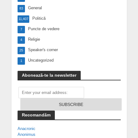
General
83
Politică
11,407
Puncte de vedere
7
Religie
4
Speaker's corner
25
Uncategorized
1
Abonează-te la newsletter
Recomandăm
Anacronic
Anonimus