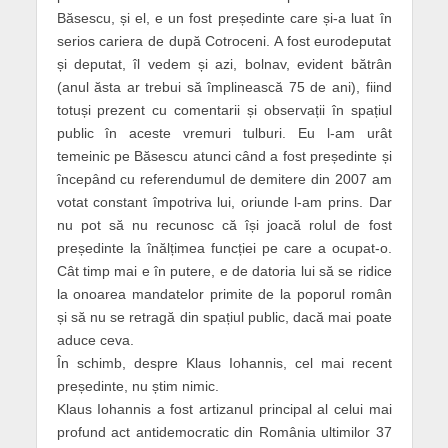
Băsescu, și el, e un fost președinte care și-a luat în
serios cariera de după Cotroceni. A fost eurodeputat
și deputat, îl vedem și azi, bolnav, evident bătrân
(anul ăsta ar trebui să împlinească 75 de ani), fiind
totuși prezent cu comentarii și observații în spațiul
public în aceste vremuri tulburi. Eu l-am urât
temeinic pe Băsescu atunci când a fost președinte și
începând cu referendumul de demitere din 2007 am
votat constant împotriva lui, oriunde l-am prins. Dar
nu pot să nu recunosc că își joacă rolul de fost
președinte la înălțimea funcției pe care a ocupat-o.
Cât timp mai e în putere, e de datoria lui să se ridice
la onoarea mandatelor primite de la poporul român
și să nu se retragă din spațiul public, dacă mai poate
aduce ceva.
În schimb, despre Klaus Iohannis, cel mai recent
președinte, nu știm nimic.
Klaus Iohannis a fost artizanul principal al celui mai
profund act antidemocratic din România ultimilor 37