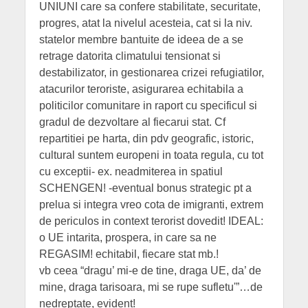
UNIUNI care sa confere stabilitate, securitate,
progres, atat la nivelul acesteia, cat si la niv.
statelor membre bantuite de ideea de a se
retrage datorita climatului tensionat si
destabilizator, in gestionarea crizei refugiatilor,
atacurilor teroriste, asigurarea echitabila a
politicilor comunitare in raport cu specificul si
gradul de dezvoltare al fiecarui stat. Cf
repartitiei pe harta, din pdv geografic, istoric,
cultural suntem europeni in toata regula, cu tot
cu exceptii- ex. neadmiterea in spatiul
SCHENGEN! -eventual bonus strategic pt a
prelua si integra vreo cota de imigranti, extrem
de periculos in context terorist dovedit! IDEAL:
o UE intarita, prospera, in care sa ne
REGASIM! echitabil, fiecare stat mb.!
vb ceea “dragu’ mi-e de tine, draga UE, da’ de
mine, draga tarisoara, mi se rupe sufletu'”…de
nedreptate, evident!