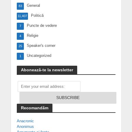
General
83
Politică
11,407
Puncte de vedere
7
Religie
4
Speaker's corner
25
Uncategorized
1
Abonează-te la newsletter
Recomandăm
Anacronic
Anonimus