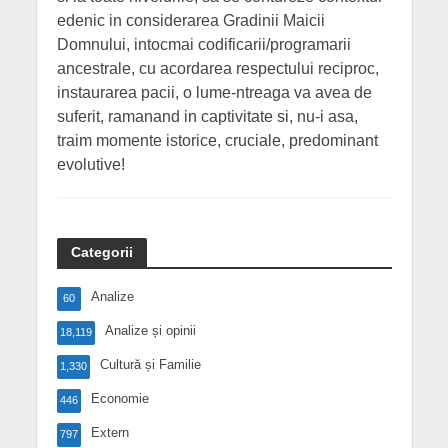
edenic in considerarea Gradinii Maicii
Domnului, intocmai codificarii/programarii
ancestrale, cu acordarea respectului reciproc,
instaurarea pacii, o lume-ntreaga va avea de
suferit, ramanand in captivitate si, nu-i asa,
traim momente istorice, cruciale, predominant
evolutive!
Categorii
Analize
60
Analize și opinii
18,119
Cultură și Familie
1,330
Economie
446
Extern
797