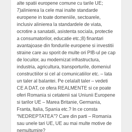
alte spatii europene comune cu tarile UE;
7)alinierea la cele mai inalte standarde
europene in toate domeniile, sectoarele,
inclusiv alinierea la standardele de viata,
ocrotire a sanatatii, asistenta sociala, protectie
a consumatorilor, educatie etc.;8) finantari
avantajoase din fondurile europene si investitii
straine care au sporit de multe ori PIB-ul pe cap
de locuitor, au modernizat infrastructura,
industria, agricultura, transporturile, domeniul
constructiilor si cel al comunicatiilor etc. – Iata
un taler al balantei. Pe celalalt taler – vedeti
CE A DAT, ce ofera REALMENTE si ce poate
oferi Romania si cetatenii sai Uniunii Europene
si tarilor UE – Marea Britanie, Germania,
Franta, Italia, Spania etc.? In ce consta
“NEDREPTATEA”? Care din parti – Romania
sau unele tari UE, UE au mai multe motive de
nemultumire?