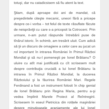
totuşi, dar nu catadicsisem să fiu atent la text.
Ştiam, după aproape doi ani de mandat, că
preşedintele citeşte mecanic, uneori fără a pricepe
despre ce-i vorba – tot felul de texte răsuflate făcute
de neisprăviţii cu care s-a pricopsit la Cotroceni. Prin
urmare, n-am putut răspunde întrebării puse de
tînărul istoric. În schimb, am tresărit uluit. Cum adică
să ţii un discurs de omagiere a celor care au jucat un
rol important în intrarea României în Primul Război
Mondial şi să nu-l pomeneşti pe Ionel Brătianu? O
uluire cu atît mai justificată cu cît scrisesem mult
despre contribuţia crucială a lui Ionel Brătianu la
intrarea în Primul Război Mondial, la ducerea
Războiului şi la făurirea României Mari. Regele
Ferdinand a fost un instrument folosit în chip genial
de Ionel Brătianu prin Regina Maria, pentru a-şi
vedea împlinit Marele Proiect al Reîntregirii.
Scrisesem în eseul Pietricica din rotițele maşinăriei
despre minuţioasele aranjamente ale lui Ionel