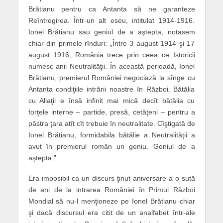
Brătianu pentru ca Antanta să ne garanteze
Reîntregirea. Într-un alt eseu, intitulat 1914-1916.
Ionel Brătianu sau geniul de a aştepta, notasem
chiar din primele rînduri: „Între 3 august 1914 şi 17
august 1916, România trece prin ceea ce Istoricii
numesc anii Neutralităţii. În această perioadă, Ionel
Brătianu, premierul României negociază la sînge cu
Antanta condiţiile intrării noastre în Război. Bătălia
cu Aliaţii e însă infinit mai mică decît bătălia cu
forţele interne – partide, presă, cetăţeni – pentru a
păstra ţara atît cît trebuie în neutralitate. Cîştigată de
Ionel Brătianu, formidabila bătălie a Neutralităţii a
avut în premierul român un geniu. Geniul de a
aştepta.”
Era imposibil ca un discurs ţinut aniversare a o sută
de ani de la intrarea României în Primul Război
Mondial să nu-l menţioneze pe Ionel Brătianu chiar
şi dacă discursul era citit de un analfabet într-ale