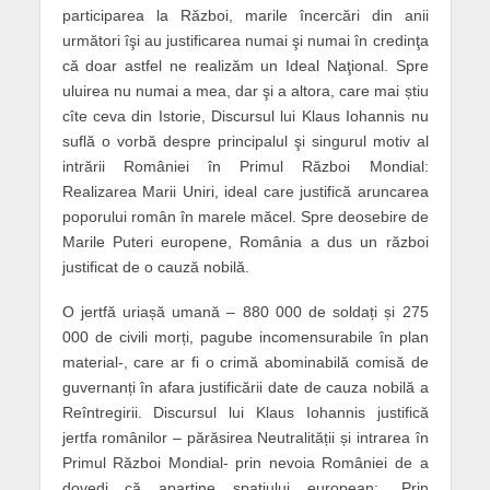
participarea la Război, marile încercări din anii
următori îşi au justificarea numai şi numai în credinţa
că doar astfel ne realizăm un Ideal Naţional. Spre
uluirea nu numai a mea, dar şi a altora, care mai știu
cîte ceva din Istorie, Discursul lui Klaus Iohannis nu
suflă o vorbă despre principalul şi singurul motiv al
intrării României în Primul Război Mondial:
Realizarea Marii Uniri, ideal care justifică aruncarea
poporului român în marele măcel. Spre deosebire de
Marile Puteri europene, România a dus un război
justificat de o cauză nobilă.
O jertfă uriașă umană – 880 000 de soldați și 275
000 de civili morți, pagube incomensurabile în plan
material-, care ar fi o crimă abominabilă comisă de
guvernanți în afara justificării date de cauza nobilă a
Reîntregirii. Discursul lui Klaus Iohannis justifică
jertfa românilor – părăsirea Neutralității și intrarea în
Primul Război Mondial- prin nevoia României de a
dovedi că aparţine spaţiului european: „Prin