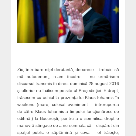
Zic, întrebare niţel derutantă, deoarece – trebuie să
mă autodenunţ, n-am încotro – nu urmărisem
discursul transmis în direct duminică 28 august 2016
şi ulterior nu-l citisem pe site-ul Preşedinţiei. E drept,
trăsesem cu ochiul la prezenţa lui Klaus Iohannis în
weekend (mare, colosal eveniment – întreruperea
de către Klaus Iohannis a timpului funcţionăresc de
odihnă!) la Bucureşti, pentru a o semnifica drept o
manevră stîngace de a ne semnala că – dispărut din
spaţiul public o săptămînă şi ceva – el trăieşte,