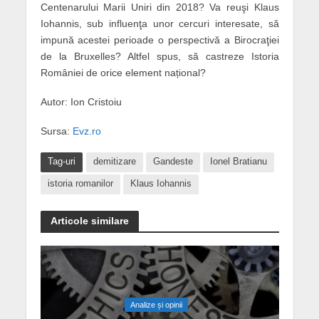
Centenarului Marii Uniri din 2018? Va reuşi Klaus
Iohannis, sub influenţa unor cercuri interesate, să
impună acestei perioade o perspectivă a Birocraţiei
de la Bruxelles? Altfel spus, să castreze Istoria
României de orice element național?
Autor: Ion Cristoiu
Sursa:
Evz.ro
Tag-uri
demitizare
Gandeste
Ionel Bratianu
istoria romanilor
Klaus Iohannis
Articole similare
Analize și opinii