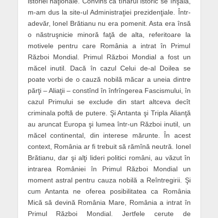
istoriei naţionale. Convins că tînărul istoric se înşală,
m-am dus la site-ul Administraţiei prezidenţiale. Într-
adevăr, Ionel Brătianu nu era pomenit. Asta era însă
o năstruşnicie minoră faţă de alta, referitoare la
motivele pentru care România a intrat în Primul
Război Mondial. Primul Război Mondial a fost un
măcel inutil. Dacă în cazul Celui de-al Doilea se
poate vorbi de o cauză nobilă măcar a uneia dintre
părţi – Aliaţii – constînd în înfrîngerea Fascismului, în
cazul Primului se exclude din start altceva decît
criminala poftă de putere. Şi Antanta şi Tripla Alianţă
au aruncat Europa şi lumea într-un Război inutil, un
măcel continental, din interese mărunte. În acest
context, România ar fi trebuit să rămînă neutră. Ionel
Brătianu, dar şi alţi lideri politici români, au văzut în
intrarea României în Primul Război Mondial un
moment astral pentru cauza nobilă a Reîntregirii. Şi
cum Antanta ne oferea posibilitatea ca România
Mică să devină România Mare, România a intrat în
Primul Război Mondial. Jertfele cerute de