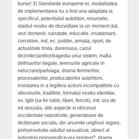
burse! 3) Standarde europene-ei, modalitatea
de implementarea nu a fost una adaptata la
specificul, potentialul autohton, resursele,
stadiul nostru de dezvoltare la un moment dat,
vezi domenii: sanatate, educatie, invatamant,
cercetare, ind, ec, justitie, armata, sport, de
actualitate trista, dureroasa, cazul
dezinfectantilor/tragedia unui sistem, mafia
defrisarilor ilegale, terenurile agricole in
nelucrare/parloaga, drama ferimerilor,
procesatorilor, producatorilor autohtoni,
insistarea in a legifera actiuni incompatibile cu
obiceiurile, traditiile, formatul nostru identitar,
ex. lgbt (sa fie iubiti, liberi, fericiti), intr. ora de
ed sexuala, alte aspecte si obiceiuri
occidentale nepotrivite, generatoare de
dezbinare sociala, din anumite unghiuri regres,
psihoinvolutie-adultul sexualizat, obiect al
industriei pornografice-qui prodest?, drama