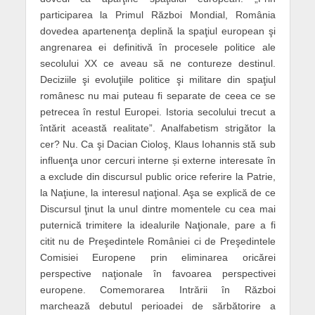
participarea la Primul Război Mondial, România
dovedea apartenenţa deplină la spaţiul european şi
angrenarea ei definitivă în procesele politice ale
secolului XX ce aveau să ne contureze destinul.
Deciziile şi evoluţiile politice şi militare din spaţiul
românesc nu mai puteau fi separate de ceea ce se
petrecea în restul Europei. Istoria secolului trecut a
întărit această realitate”. Analfabetism strigător la
cer? Nu. Ca şi Dacian Cioloş, Klaus Iohannis stă sub
influenţa unor cercuri interne și externe interesate în
a exclude din discursul public orice referire la Patrie,
la Naţiune, la interesul naţional. Aşa se explică de ce
Discursul ţinut la unul dintre momentele cu cea mai
puternică trimitere la idealurile Naţionale, pare a fi
citit nu de Preşedintele României ci de Preşedintele
Comisiei Europene prin eliminarea oricărei
perspective naţionale în favoarea perspectivei
europene. Comemorarea Intrării în Război
marchează debutul perioadei de sărbătorire a