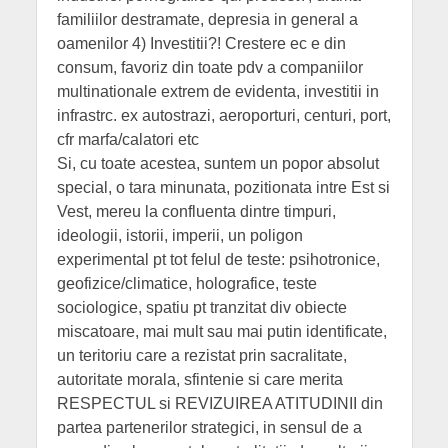
familiilor destramate, depresia in general a
oamenilor 4) Investitii?! Crestere ec e din
consum, favoriz din toate pdv a companiilor
multinationale extrem de evidenta, investitii in
infrastrc. ex autostrazi, aeroporturi, centuri, port,
cfr marfa/calatori etc
Si, cu toate acestea, suntem un popor absolut
special, o tara minunata, pozitionata intre Est si
Vest, mereu la confluenta dintre timpuri,
ideologii, istorii, imperii, un poligon
experimental pt tot felul de teste: psihotronice,
geofizice/climatice, holografice, teste
sociologice, spatiu pt tranzitat div obiecte
miscatoare, mai mult sau mai putin identificate,
un teritoriu care a rezistat prin sacralitate,
autoritate morala, sfintenie si care merita
RESPECTUL si REVIZUIREA ATITUDINII din
partea partenerilor strategici, in sensul de a