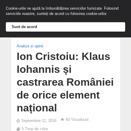
Cookie-urile ne ajută la îmbunătățirea serviciilor furnizate. Folosind
serviciile noastre, sunteți de acord cu folosirea cookie-urilor.
Sunt de acord
Analize și opinii
Ion Cristoiu: Klaus
Iohannis și
castrarea României
de orice element
național
60 Vizualizari
Septembrie 12, 2016
5 Timp de citire