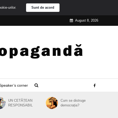
ookie-urilor.
Sunt de acord
August 8, 2026
Speaker’s corner
UN CETĂȚEAN
Cum se distruge
RESPONSABIL
democrația?