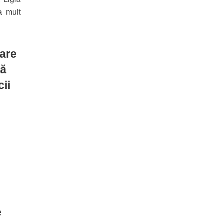
a mult
sare
să
ii
e