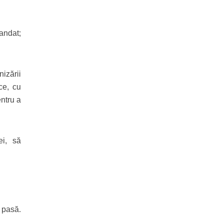
andat;
izării
ce, cu
entru a
ei, să
i pasă.