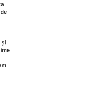
za
 de
 şi
zime
vem