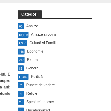
Categorii
Analize
60
Analize și opinii
18,119
Cultură și Familie
1,330
Economie
446
Extern
797
General
83
lui. E
Politică
11,407
despre
Puncte de vedere
7
a ani:
Religie
turile
4
Speaker's corner
25
Uncategorized
1