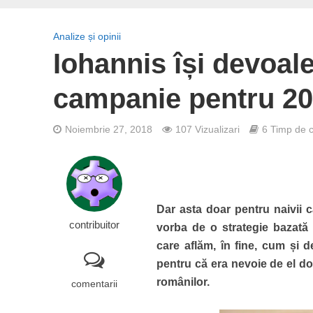
Analize și opinii
Iohannis își devoal
campanie pentru 2
Noiembrie 27, 2018
107 Vizualizari
6 Timp de ci
Dar asta doar pentru naivii ca
contribuitor
vorba de o strategie bazată
care aflăm, în fine, cum și 
pentru că era nevoie de el do
românilor.
comentarii