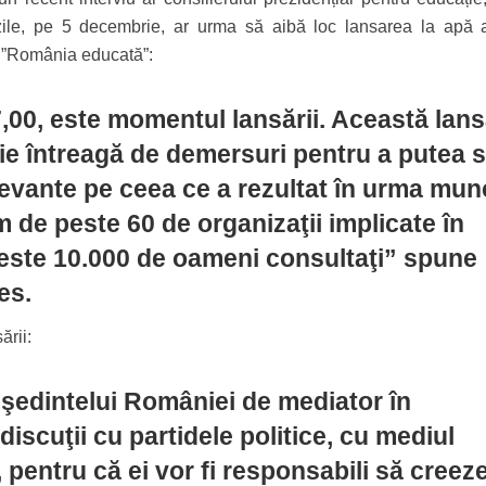
zile, pe 5 decembrie, ar urma să aibă loc lansarea la apă 
al ”România educată”:
,00, este momentul lansării. Această lan
rie întreagă de demersuri pentru a putea 
evante pe ceea ce a rezultat în urma munc
im de peste 60 de organizaţii implicate în
peste 10.000 de oameni consultaţi” spune
es.
ării:
şedintelui României de mediator în
iscuţii cu partidele politice, cu mediul
v, pentru că ei vor fi responsabili să creez