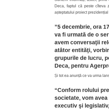
Deca, faptul că peste cîteva 
așteptatului proiect prezidenți
”5 decembrie, ora 17
va fi urmată de o se
avem conversaţii rel
atâtor entităţi, vorb
grupurile de lucru, 
Deca, pentru Agerpr
Și tot ea anunță ce va urma lans
“Conform rolului pre
societate, vom avea d
executiv şi legislati