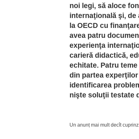
noi legi, să aloce fo
internaţională şi, de
la OECD cu finanţar
avea patru document
experienţa internaţi
carieră didactică, e
echitate. Patru teme
din partea experţilor
identificarea proble
nişte soluţii testate 
Un anunț mai mult decît cuprinz