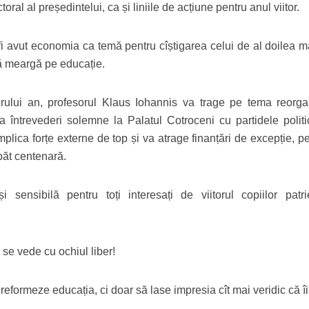
oral al președintelui, ca și liniile de acțiune pentru anul viitor.
 fi avut economia ca temă pentru cîștigarea celui de al doilea m
să meargă pe educație.
rului an, profesorul Klaus Iohannis va trage pe tema reorgan
a întrevederi solemne la Palatul Cotroceni cu partidele politi
mplica forțe externe de top și va atrage finanțări de excepție, p
păt centenară.
ensibilă pentru toți interesați de viitorul copiilor patri
 se vede cu ochiul liber!
reformeze educația, ci doar să lase impresia cît mai veridic că î