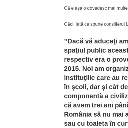
Că e așa o dovedesc mai multe a
Căci, iată ce spune consilierul 
”Dacă vă aduceţi ami
spaţiul public aceas
respectiv era o prov
2015. Noi am organiza
instituţiile care au 
în şcoli, dar şi cât 
componentă a civiliz
că avem trei ani până
România să nu mai ai
sau cu toaleta în cur