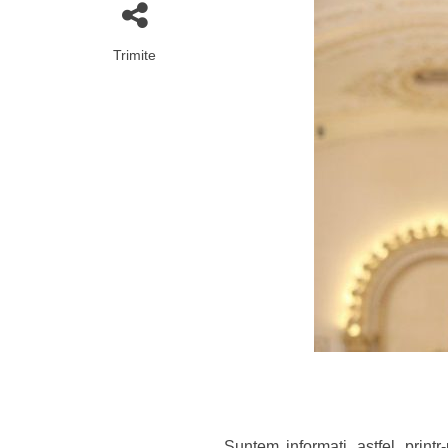
Trimite
Suntem informați, astfel, printr