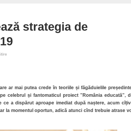
ează strategia de
019
tire
re ar mai putea crede în teoriile și făgăduielile președinte
 pe celebrul și fantomaticul proiect ”România educată”, 
de ce a dispărut aproape imediat după naștere, acum cîțiv
ar la momentul oportun, adică atunci cînd trebuie atrase vo