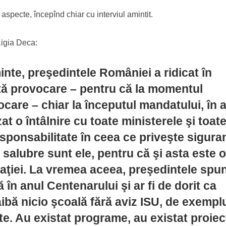
specte, începînd chiar cu interviul amintit.
Ligia Deca:
nte, preşedintele României a ridicat în
tă provocare – pentru că la momentul
ocare – chiar la începutul mandatului, în 
t o întâlnire cu toate ministerele şi toat
responsabilitate în ceea ce priveşte sigura
de salubre sunt ele, pentru că şi asta este 
aţiei. La vremea aceea, preşedintele spu
 în anul Centenarului şi ar fi de dorit ca
bă nicio şcoală fără aviz ISU, de exempl
te. Au existat programe, au existat proiec