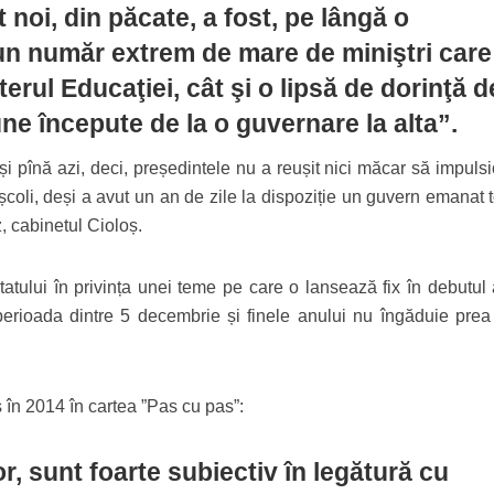
noi, din păcate, a fost, pe lângă o
 un număr extrem de mare de miniştri care
erul Educaţiei, cât şi o lipsă de dorinţă d
ne începute de la o guvernare la alta”.
și pînă azi, deci, președintele nu a reușit nici măcar să impuls
școli, deși a avut un an de zile la dispoziție un guvern emanat 
 cabinetul Cioloș.
statului în privința unei teme pe care o lansează fix în debutul
 perioada dintre 5 decembrie și finele anului nu îngăduie prea
 în 2014 în cartea ”Pas cu pas”:
or, sunt foarte subiectiv în legătură cu