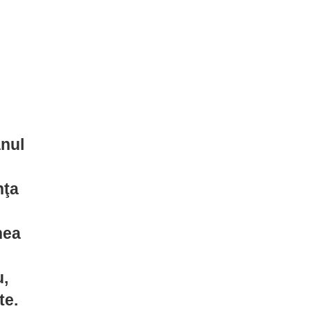
anul
e
nţa
o
nea
u,
te.