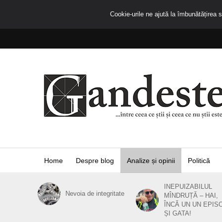
Cookie-urile ne ajută la îmbunătățirea se
Home
Despre blog
Analize și opinii
Politică
INEPUIZABILUL
Nevoia de integritate
MÎNDRUȚĂ – HAI,
ÎNCĂ UN UN EPIS
ȘI GATA!