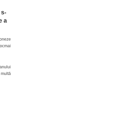
 s-
e a
ioneze
tocmai
 anului
 multă