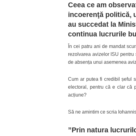
Ceea ce am observat 
incoerenţă politică,
au succedat la Minist
continua lucrurile bu
În cei patru ani de mandat scur
rezolvarea avizelor ISU pentru 
de absența unui asemenea aviz,
Cum ar putea fi credibil șeful 
electoral, pentru că e clar că
acțiune?
Să ne amintim ce scria Iohannis
”Prin natura lucruril