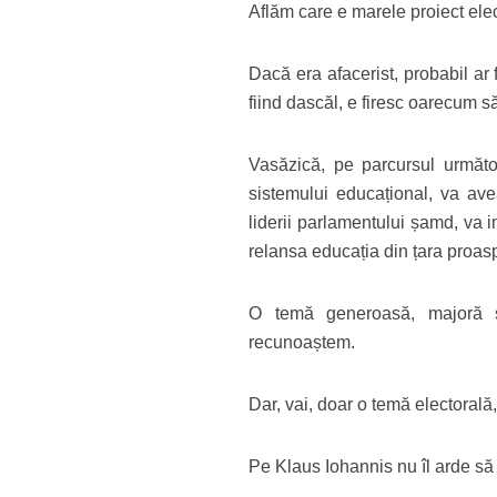
Aflăm care e marele proiect elect
Dacă era afacerist, probabil ar
fiind dascăl, e firesc oarecum 
Vasăzică, pe parcursul următo
sistemului educațional, va ave
liderii parlamentului șamd, va i
relansa educația din țara proas
O temă generoasă, majoră și s
recunoaștem.
Dar, vai, doar o temă electorală,
Pe Klaus Iohannis nu îl arde să 