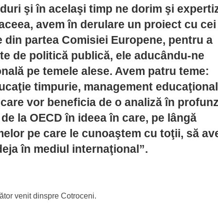
nduri şi în acelaşi timp ne dorim şi experti
 aceea, avem în derulare un proiect cu cei
e din partea Comisiei Europene, pentru a
e de politică publică, ele aducându-ne
onală pe temele alese. Avem patru teme:
ducaţie timpurie, management educaţional
 care vor beneficia de o analiză în profun
 de la OECD în ideea în care, pe lângă
melor pe care le cunoaştem cu toţii, să a
deja în mediul internaţional”.
ător venit dinspre Cotroceni.