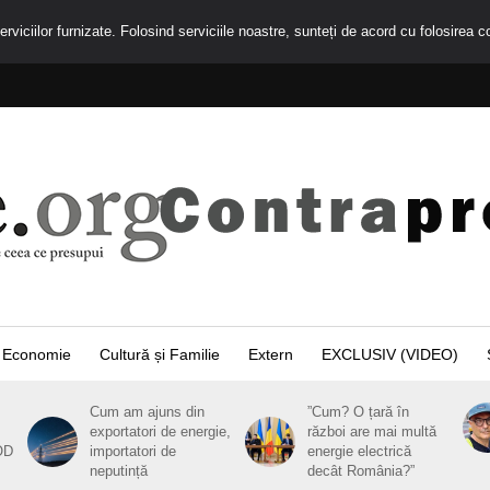
rviciilor furnizate. Folosind serviciile noastre, sunteți de acord cu folosirea c
Economie
Cultură și Familie
Extern
EXCLUSIV (VIDEO)
Cum am ajuns din
”Cum? O țară în
exportatori de energie,
război are mai multă
OD
importatori de
energie electrică
neputință
decât România?”