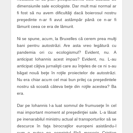
dimensiunile sale ecologiste. Dar mult mai normal ar
fi fost să nu avem dificultăţi dacă boierosul nostru
preşedinte n-ar fi avut astâmpăr până ce n-ar fi
lămurit ceea ce era de lămurit.
Ni se spune, acum, la Bruxelles că cerem prea mulţi
bani pentru autostrăzi. Are asta vreo legătură cu
pandemia ori cu ecologismul? Evident, nu. A
anticipat Iohannis acest impas? Evident, nu. L-au
anticipat câţiva jurnalişti care au înţeles de ce ni s-au
băgat nouă beţe în roţile proiectelor de autostrăzi.
Nu era chiar acum cel mai bun prilej ca preşedintele
nostru să scoată câteva beţe din roţile acestea? Ba
era.
Dar pe Iohannis l-a luat somnul de frumuseţe în cel
mai important moment al preşedinţiei sale. L-a lăsat
pe inenarabilul ministru actual al transporturilor să se
descurce în faţa birocraţilor europeni asistându-l
cum o putea pe oengistul fără meserie Cristian