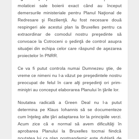
molaticei sale boierii exact când au început
demersurile ministeriale pentru Planul Naţional de
Redresare şi Rezilienţă. Au fost necesare două
respingeri ale acestui plan la Bruxelles pentru ca
extraordinar de comodul nostru preşedinte să
convoace la Cotroceni o şedinţă de control asupra
situaţiei din echipa celor care răspund de aşezarea
proiectelor în PNRR.
Ce va fi putut controla numai Dumnezeu ştie, de
vreme ce nimeni nu l-a văzut pe preşedintele nostru
preocupat de felul în care alţi preşedinţi ori prim-
miniştri au conceput elaborarea Planului în ţările lor.
Noutatea radicală a Green Deal nu l-a putut
determina pe Klaus Iohannis să se documenteze
cum înţeleg alte ţări adaptarea lor la principiile verzi.
Acum zice că e normal să avem dificultăţi în
aprobarea Planului la Bruxelles tocmai fiindcă
noutatea lui ca plan postpandemic este dublată de