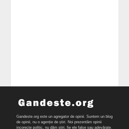
Gandeste.org este un agregator de opinii. Suntem un blog
de opinii, nu o agenție de știri. Noi prezentăm opinii
incorecte politic, nu dăm știri, fie ele false sau adevărate.