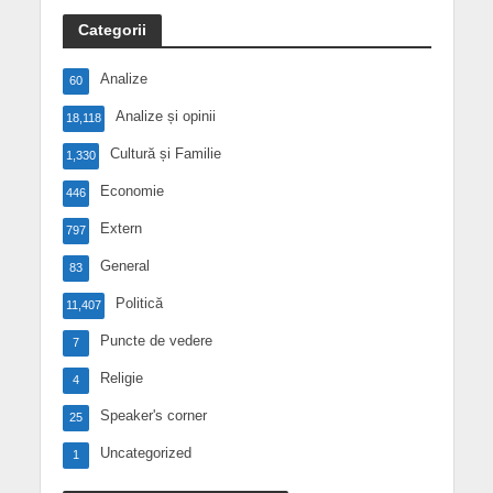
Categorii
Analize
60
Analize și opinii
18,118
Cultură și Familie
1,330
Economie
446
Extern
797
General
83
Politică
11,407
Puncte de vedere
7
Religie
4
Speaker's corner
25
Uncategorized
1