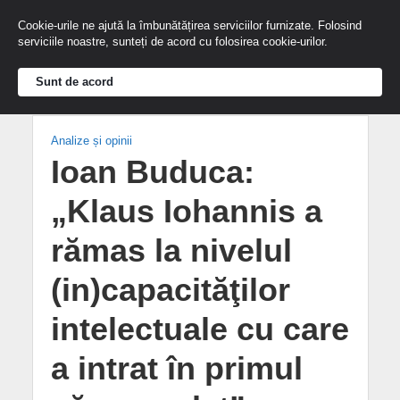
Cookie-urile ne ajută la îmbunătățirea serviciilor furnizate. Folosind
serviciile noastre, sunteți de acord cu folosirea cookie-urilor.
Sunt de acord
Analize și opinii
Ioan Buduca:
„Klaus Iohannis a
rămas la nivelul
(in)capacităţilor
intelectuale cu care
a intrat în primul