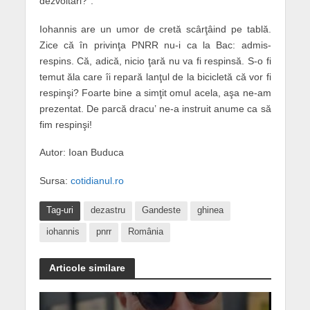
dezvoltări?”.
Iohannis are un umor de cretă scârţâind pe tablă.
Zice că în privinţa PNRR nu-i ca la Bac: admis-
respins. Că, adică, nicio ţară nu va fi respinsă. S-o fi
temut ăla care îi repară lanţul de la bicicletă că vor fi
respinşi? Foarte bine a simţit omul acela, aşa ne-am
prezentat. De parcă dracu’ ne-a instruit anume ca să
fim respinşi!
Autor: Ioan Buduca
Sursa:
cotidianul.ro
Tag-uri
dezastru
Gandeste
ghinea
iohannis
pnrr
România
Articole similare