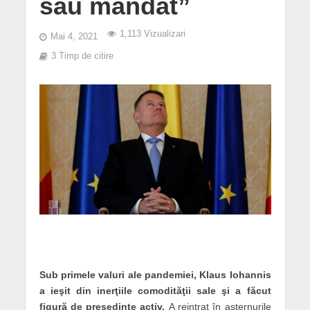
său mandat”
1,113 Vizualizari
Mai 4, 2021
3 Timp de citire
Sub primele valuri ale pandemiei, Klaus Iohannis
a ieşit din inerţiile comodităţii sale şi a făcut
figură de preşedinte activ.
A reintrat în aşternurile