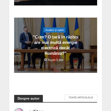
Analize și opinii
”Cum? O țară în război
are mai multă energie
electrică decât
România?”
Acum 5 zile
TOATE ARTICOLELE
Despre autor