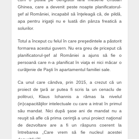
Ghinea, care a devenit peste noapte planificatorul-
şef al României, incapabil să înţeleagă că, de pildă,
apa pentru irigaţii nu e luată din pânza freatică a
solurilor.
Totul a început cu felul în care preşedintele a păstorit
formarea acestui guvern. Nu era greu de priceput că
planificatorul-şef al României a ajuns să fie o
persoană care n-a planificat în viaţa ei nici măcar o
curăţenie de Paşti în apartamentul familiei sale.
Ca unul care cândva, prin 2015, a crezut că un
proiect de ţară ar putea fi scris la un cenaclu de
politruci, Klaus Iohannis a rămas la nivelul
(in)capacităţilor intelectuale cu care a intrat în primul
său mandat. Nici după şase ani de mandat nu a
reuşit să afle că prima cerinţă a unui proiect naţional
de dezvoltare are a fi un răspuns coerent la
întrebarea „Care vrem să fie nucleul acestei