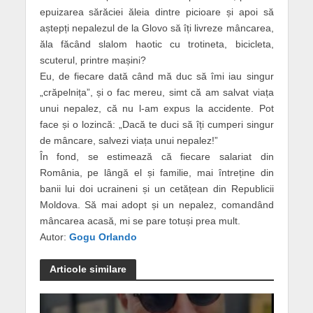
epuizarea sărăciei ăleia dintre picioare și apoi să
aștepți nepalezul de la Glovo să îți livreze mâncarea,
ăla făcând slalom haotic cu trotineta, bicicleta,
scuterul, printre mașini?
Eu, de fiecare dată când mă duc să îmi iau singur
„crăpelnița”, și o fac mereu, simt că am salvat viața
unui nepalez, că nu l-am expus la accidente. Pot
face și o lozincă: „Dacă te duci să îți cumperi singur
de mâncare, salvezi viața unui nepalez!”
În fond, se estimează că fiecare salariat din
România, pe lângă el și familie, mai întreține din
banii lui doi ucraineni și un cetățean din Republicii
Moldova. Să mai adopt și un nepalez, comandând
mâncarea acasă, mi se pare totuși prea mult.
Autor:
Gogu Orlando
Articole similare