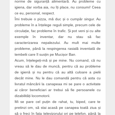
norme de siguranță alimentară. Au probleme cu
igiena, dar vorba aia, nu îți place, nu consumi! Ceea
ce eu, personal, respect.
Îmi trebuie o pizza, mă duc și o cumpăr singur. Au
probleme în a înțelege reguli simple, precum cele de
circulație, fac probleme în trafic. Și pot veni și cu alte
exemple în inventar, dar nu stau să fac
caracterizarea nepalezului. Au mult mai multe
probleme, până la respingerea rasială inventată de
tembelii care îl susțin pe Mucișor Ban.
Acum, înțelegeți-mă și pe mine. Nu comand, că nu
vreau să le dau de muncă, pentru că au probleme
de igienă și nu pentru că au altă culoare a pielii
decât mine. Nu le dau comandă pentru că asta cu
livratul mâncării la canapeaa mi se pare o activitate
ai căror beneficiari ar trebui să fie persoanele cu
dizabilități locomotorii.
Mi se pare cel puțin de rahat, tu, biped, care te
pretinzi om, să stai acasă pe canapea toată ziua și
să o freci în fața televizorului ori pe telefon, până la