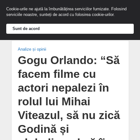
Cookie-urile ne ajută la îmbunătățirea serviciilor furnizate. Folosind
serviciile noastre, sunteți de acord cu folosirea cookie-urilor.
Sunt de acord
Analize și opinii
Gogu Orlando: “Să
facem filme cu
actori nepalezi în
rolul lui Mihai
Viteazul, să nu zică
Godină și