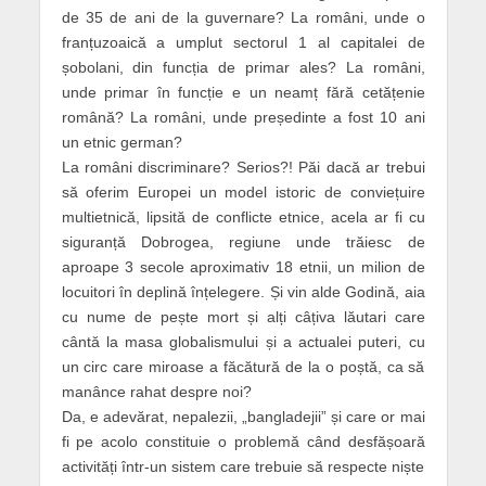
de 35 de ani de la guvernare? La români, unde o
franțuzoaică a umplut sectorul 1 al capitalei de
șobolani, din funcția de primar ales? La români,
unde primar în funcție e un neamț fără cetățenie
română? La români, unde președinte a fost 10 ani
un etnic german?
La români discriminare? Serios?! Păi dacă ar trebui
să oferim Europei un model istoric de conviețuire
multietnică, lipsită de conflicte etnice, acela ar fi cu
siguranță Dobrogea, regiune unde trăiesc de
aproape 3 secole aproximativ 18 etnii, un milion de
locuitori în deplină înțelegere. Și vin alde Godină, aia
cu nume de pește mort și alți câțiva lăutari care
cântă la masa globalismului și a actualei puteri, cu
un circ care miroase a făcătură de la o poștă, ca să
manânce rahat despre noi?
Da, e adevărat, nepalezii, „bangladejii” și care or mai
fi pe acolo constituie o problemă când desfășoară
activități într-un sistem care trebuie să respecte niște