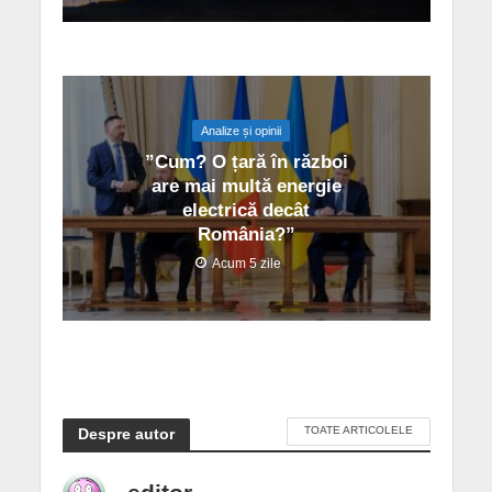
Analize și opinii
”Cum? O țară în război
are mai multă energie
electrică decât
România?”
Acum 5 zile
TOATE ARTICOLELE
Despre autor