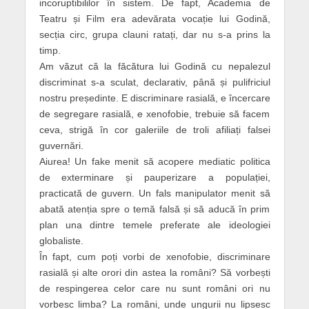
incoruptibililor în sistem. De fapt, Academia de
Teatru și Film era adevărata vocație lui Godină,
secția circ, grupa clauni ratați, dar nu s-a prins la
timp.
Am văzut că la făcătura lui Godină cu nepalezul
discriminat s-a sculat, declarativ, până și pulifriciul
nostru președinte. E discriminare rasială, e încercare
de segregare rasială, e xenofobie, trebuie să facem
ceva, strigă în cor galeriile de troli afiliați falsei
guvernări.
Aiurea! Un fake menit să acopere mediatic politica
de exterminare și pauperizare a populației,
practicată de guvern. Un fals manipulator menit să
abată atenția spre o temă falsă și să aducă în prim
plan una dintre temele preferate ale ideologiei
globaliste.
În fapt, cum poți vorbi de xenofobie, discriminare
rasială și alte orori din astea la români? Să vorbești
de respingerea celor care nu sunt români ori nu
vorbesc limba? La români, unde ungurii nu lipsesc