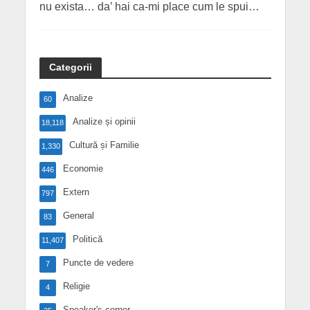
nu exista… da’ hai ca-mi place cum le spui…
Categorii
Analize
60
Analize și opinii
18,118
Cultură și Familie
1,330
Economie
446
Extern
797
General
83
Politică
11,407
Puncte de vedere
7
Religie
4
Speaker's corner