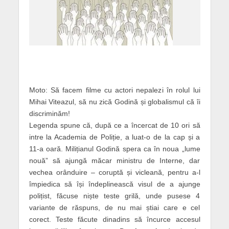
Moto: Să facem filme cu actori nepalezi în rolul lui
Mihai Viteazul, să nu zică Godină și globalismul că îi
discriminăm!
Legenda spune că, după ce a încercat de 10 ori să
intre la Academia de Poliție, a luat-o de la cap și a
11-a oară. Milițianul Godină spera ca în noua „lume
nouă” să ajungă măcar ministru de Interne, dar
vechea orânduire – coruptă și vicleană, pentru a-l
împiedica să își îndeplinească visul de a ajunge
polițist, făcuse niște teste grilă, unde pusese 4
variante de răspuns, de nu mai știai care e cel
corect. Teste făcute dinadins să încurce accesul