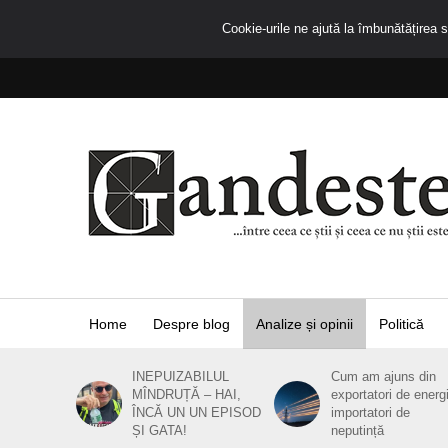
Cookie-urile ne ajută la îmbunătățirea se
Home
Despre blog
Analize și opinii
Politică
INEPUIZABILUL
Cum am ajuns din
MÎNDRUȚĂ – HAI,
exportatori de energ
ÎNCĂ UN UN EPISOD
importatori de
ȘI GATA!
neputință