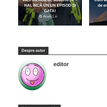
HAI, ÎNCĂ UN UN EPISOD ȘI
de en
GATA!
Acum 1 zi
Despre autor
editor