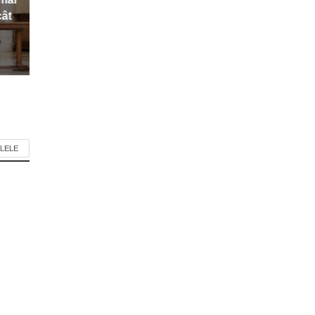
cât
LELE