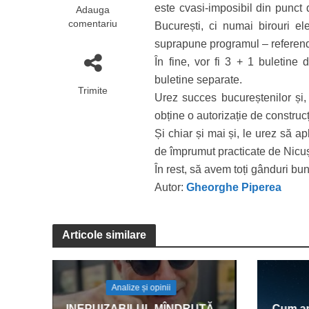
este cvasi-imposibil din punct d
Adauga
comentariu
București, ci numai birouri el
suprapune programul – referendum
În fine, vor fi 3 + 1 buletine 
buletine separate.
Trimite
Urez succes bucureștenilor și,
obține o autorizație de construc
Și chiar și mai și, le urez să ap
de împrumut practicate de Nicu
În rest, să avem toți gânduri bun
Autor:
Gheorghe Piperea
Articole similare
Analize și opinii
INEPUIZABILUL MÎNDRUȚĂ –
Cum am