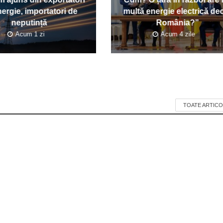
ergie, importatori de
multă energie electrică de
neputință
România?”
Acum 1 zi
Acum 4 zile
TOATE ARTICO