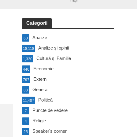
nații
Categorii
Analize
60
Analize și opinii
18,118
Cultură și Familie
1,330
Economie
446
Extern
797
General
83
Politică
11,407
Puncte de vedere
7
Religie
4
Speaker's corner
25