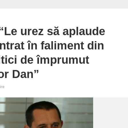
“Le urez să aplaude
ntrat în faliment din
itici de împrumut
or Dan”
ire