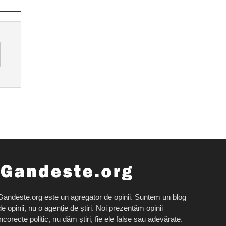
Gandeste.org este un agregator de opinii. Suntem un blog
de opinii, nu o agenție de știri. Noi prezentăm opinii
incorecte politic, nu dăm știri, fie ele false sau adevărate.