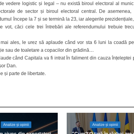
e vedere logistic și legal – nu există biroul electoral al munic
ectorale de sector și biroul electoral central. De asemenea,
ul începe la 7 și se termină la 23, iar alegerile prezidențiale,
de vot, căci cele trei întrebări ale referendumului trebuie trec
 mai ales, le urez să aplaude când vor sta 6 luni la coadă pe
ție sau de toaletare a copacilor din grădină…
laude când Capitala va fi intrat în faliment din cauza înțeleptei p
șor Dan.
e și parte de libertate.
Analize și opinii
Analize și opinii
 ajuns din exportatori
”Cum? O țară în război are