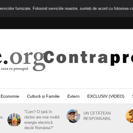
rviciilor furnizate. Folosind serviciile noastre, sunteți de acord cu folosirea c
Economie
Cultură și Familie
Extern
EXCLUSIV (VIDEO)
”Cum? O țară în
UN CETĂȚEAN
ie,
război are mai multă
RESPONSABIL
energie electrică
decât România?”