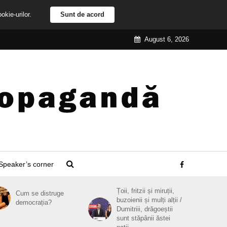
ookie-urilor.
Sunt de acord
August 6, 2026
Speaker’s corner
Țoii, fritzii și miruții,
Cum se distruge
buzoienii și mulți alții /
democrația?
Dumitriii, drăgoeștii
sunt stăpânii ăstei