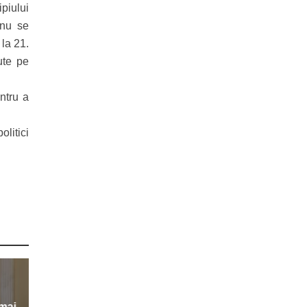
ipiului
 nu se
 la 21.
ute pe
ntru a
olitici
 mai