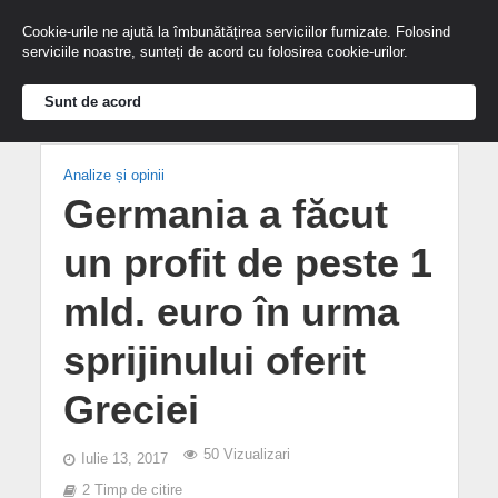
Cookie-urile ne ajută la îmbunătățirea serviciilor furnizate. Folosind
serviciile noastre, sunteți de acord cu folosirea cookie-urilor.
Sunt de acord
Analize și opinii
Germania a făcut
un profit de peste 1
mld. euro în urma
sprijinului oferit
Greciei
50 Vizualizari
Iulie 13, 2017
2 Timp de citire