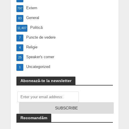
Extern
797
General
83
Politică
11,407
Puncte de vedere
7
Religie
4
Speaker's corner
25
Uncategorized
1
Abonează-te la newsletter
Recomandăm