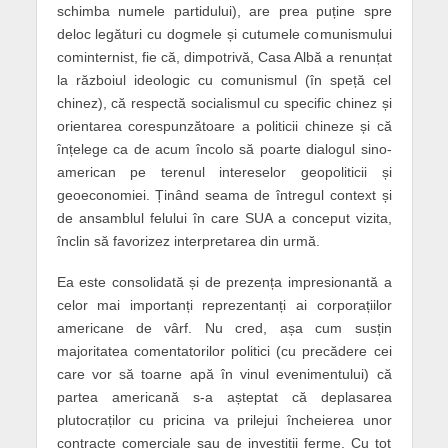
schimba numele partidului), are prea puține spre
deloc legături cu dogmele și cutumele comunismului
cominternist, fie că, dimpotrivă, Casa Albă a renunțat
la războiul ideologic cu comunismul (în speță cel
chinez), că respectă socialismul cu specific chinez și
orientarea corespunzătoare a politicii chineze și că
înțelege ca de acum încolo să poarte dialogul sino-
american pe terenul intereselor geopoliticii și
geoeconomiei. Ținând seama de întregul context și
de ansamblul felului în care SUA a conceput vizita,
înclin să favorizez interpretarea din urmă.
Ea este consolidată și de prezența impresionantă a
celor mai importanți reprezentanți ai corporațiilor
americane de vârf. Nu cred, așa cum susțin
majoritatea comentatorilor politici (cu precădere cei
care vor să toarne apă în vinul evenimentului) că
partea americană s-a așteptat că deplasarea
plutocraților cu pricina va prilejui încheierea unor
contracte comerciale sau de investiții ferme. Cu tot