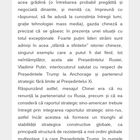
acea grădină (o întrebarea probabil pregătită și
negociată dinainte, și menită ca, împreună cu
răspunsul, să fie adusă la cunoștința întregii lumi,
grație tehnologiei mass media), gazda chineză a
precizat că se găsesc în prezența unei situații cu
totul excepționale. Foarte puțini lideri străini sunt
admiși în acea „sfântă a sfintelor” istoriei chineze,
singurul exemplu care a putut fi dat fiind, tot
neîntâmplător, acela ale Președintelui Rusiei,
Vladimir Putin, interlocutorul salutat cu respect de
Președintele Trump la Anchorage și partenerul
strategic fără limite al Președintelui Xi.
Răspunzând astfel, mesajul Chinei era că nu
renunță la parteneriatul cu Rusia, precum și că ea
consideră că raportul strategic sino-american trebuie
întregit prin integrarea raportului strategic sino-rus,
astfel încât acestea să formeze un triunghi al
stabilității strategice constructive globale, ca
principală structură de rezistență a noii ordini globale
multipolare. La care Președintele Trump, în numele