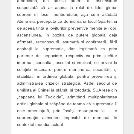
americană, din poziția puterii în ascensiune
suspectată că ar aspira la rolul de lider global
suprem în locul muribundului, așa cum altădată
Atena era percepută ca dorind să ia locul Spartei, și
de aceea țintă a loviturilor preventive menite a-i opri
ascensiunea, în poziția de putere globală deja
afirmată, recunoscută, asumată și confirmată, fără
aspirații la supremație, dar legitimată ca prim
partener de negociere, respectiv ca prim jucător
informat, consultat, ascultat și implicat, cu privire la
soluțiile necesare pentru menținerea securității și
stabilității în ordinea globală, pentru prevenirea și
administrarea crizelor strategice. Astfel secolul de
umilință al Chinei ia sfârșit, și totodată, SUA iese din
„capcana lui Tucidide”, admițând multipolaritatea
ordinii globale și scăpând de teama că supremația îi
este amenințată, prin însăși renunțarea la … o
supremație altminteri imposibil de menținut în
contextul mondial actual.