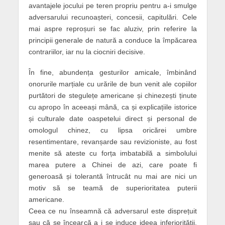
avantajele jocului pe teren propriu pentru a-i smulge
adversarului recunoașteri, concesii, capitulări. Cele
mai aspre reproșuri se fac aluziv, prin referire la
principii generale de natură a conduce la împăcarea
contrariilor, iar nu la ciocniri decisive.
În fine, abundența gesturilor amicale, îmbinând
onorurile marțiale cu urările de bun venit ale copiilor
purtători de stegulețe americane și chinezești ținute
cu apropo în aceeași mână, ca și explicațiile istorice
și culturale date oaspetelui direct și personal de
omologul chinez, cu lipsa oricărei umbre
resentimentare, revanșarde sau revizioniste, au fost
menite să ateste cu forța imbatabilă a simbolului
marea putere a Chinei de azi, care poate fi
generoasă și tolerantă întrucât nu mai are nici un
motiv să se teamă de superioritatea puterii
americane.
Ceea ce nu înseamnă că adversarul este disprețuit
sau că se încearcă a i se induce ideea inferiorității.