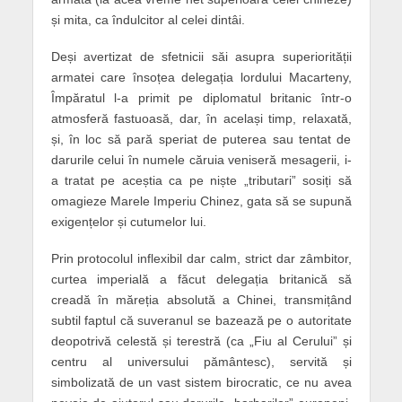
și mita, ca îndulcitor al celei dintâi.
Deși avertizat de sfetnicii săi asupra superiorității
armatei care însoțea delegația lordului Macarteny,
Împăratul l-a primit pe diplomatul britanic într-o
atmosferă fastuoasă, dar, în același timp, relaxată,
și, în loc să pară speriat de puterea sau tentat de
darurile celui în numele căruia veniseră mesagerii, i-
a tratat pe aceștia ca pe niște „tributari” sosiți să
omagieze Marele Imperiu Chinez, gata să se supună
exigențelor și cutumelor lui.
Prin protocolul inflexibil dar calm, strict dar zâmbitor,
curtea imperială a făcut delegația britanică să
creadă în măreția absolută a Chinei, transmițând
subtil faptul că suveranul se bazează pe o autoritate
deopotrivă celestă și terestră (ca „Fiu al Cerului” și
centru al universului pământesc), servită și
simbolizată de un vast sistem birocratic, ce nu avea