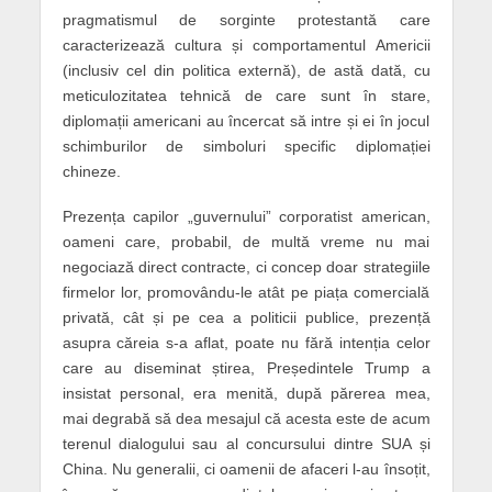
pragmatismul de sorginte protestantă care
caracterizează cultura și comportamentul Americii
(inclusiv cel din politica externă), de astă dată, cu
meticulozitatea tehnică de care sunt în stare,
diplomații americani au încercat să intre și ei în jocul
schimburilor de simboluri specific diplomației
chineze.
Prezența capilor „guvernului” corporatist american,
oameni care, probabil, de multă vreme nu mai
negociază direct contracte, ci concep doar strategiile
firmelor lor, promovându-le atât pe piața comercială
privată, cât și pe cea a politicii publice, prezență
asupra căreia s-a aflat, poate nu fără intenția celor
care au diseminat știrea, Președintele Trump a
insistat personal, era menită, după părerea mea,
mai degrabă să dea mesajul că acesta este de acum
terenul dialogului sau al concursului dintre SUA și
China. Nu generalii, ci oamenii de afaceri l-au însoțit,