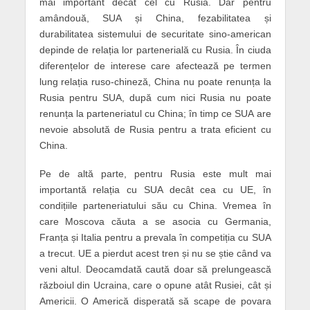
mai important decât cel cu Rusia. Dar pentru
amândouă, SUA și China, fezabilitatea și
durabilitatea sistemului de securitate sino-american
depinde de relația lor partenerială cu Rusia. În ciuda
diferențelor de interese care afectează pe termen
lung relația ruso-chineză, China nu poate renunța la
Rusia pentru SUA, după cum nici Rusia nu poate
renunța la parteneriatul cu China; în timp ce SUA are
nevoie absolută de Rusia pentru a trata eficient cu
China.
Pe de altă parte, pentru Rusia este mult mai
importantă relația cu SUA decât cea cu UE, în
condițiile parteneriatului său cu China. Vremea în
care Moscova căuta a se asocia cu Germania,
Franța și Italia pentru a prevala în competiția cu SUA
a trecut. UE a pierdut acest tren și nu se știe când va
veni altul. Deocamdată caută doar să prelungească
războiul din Ucraina, care o opune atât Rusiei, cât și
Americii. O Americă disperată să scape de povara