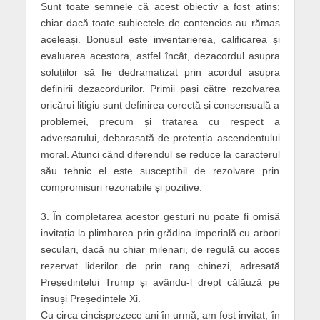
Sunt toate semnele că acest obiectiv a fost atins;
chiar dacă toate subiectele de contencios au rămas
aceleași. Bonusul este inventarierea, calificarea și
evaluarea acestora, astfel încât, dezacordul asupra
soluțiilor să fie dedramatizat prin acordul asupra
definirii dezacordurilor. Primii pași către rezolvarea
oricărui litigiu sunt definirea corectă și consensuală a
problemei, precum și tratarea cu respect a
adversarului, debarasată de pretenția ascendentului
moral. Atunci când diferendul se reduce la caracterul
său tehnic el este susceptibil de rezolvare prin
compromisuri rezonabile și pozitive.
3. În completarea acestor gesturi nu poate fi omisă
invitația la plimbarea prin grădina imperială cu arbori
seculari, dacă nu chiar milenari, de regulă cu acces
rezervat liderilor de prin rang chinezi, adresată
Președintelui Trump și avându-l drept călăuză pe
însuși Președintele Xi.
Cu circa cincisprezece ani în urmă, am fost invitat, în