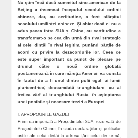
Nu știm încă dacă summitul sino-american de la
Beijing a însemnat începutul secolului ordinii
chineze, dar, cu certitudine, a fost sfârșitul
secolului umilinței chineze. Și chiar dacă el nu a
adus pacea între SUA și China, cu certitudine a
transformat-o pe cea din urmă din rival strategic
al celei dintâi în rival legitim, punând părțile de
acord cu privire la dezacordurile lor. Ceea ce
este super important ca punct de plecare pe
drumul către o nouă ordine globală
postamericană în care măreția Americii va consta
în faptul de a fi unul dintre polii egali ai lumii
pluricentrice; deocamdată triunghiulare, cu al
treilea vârf al triunghiului Rusia, în așteptarea
unei posibile și necesare treziri a Europei.
I. APROPOURILE GAZDEI
Primirea imperială a Președintelui SUA, rezervată de
Președintele Chinei, în ciuda declarațiilor și politicilor
ostile ale celui dintâi la adresa țării celui din urmă,