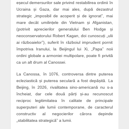
eșecul demersurilor sale privind restabilirea ordinii în
Ucraina și Gaza, dar mai ales, după dezastrul
strategic „imposibil de acoperit și de ignorat”, mai
mare decât umilințele din Vietnam și Afganistan,
(potrivit aprecierilor generalului Ben Hodge și
neoconservatorului Robert Kagan, doi cunoscuți „ulii
ai războaielor”), suferit în războiul imprudent pornit
împotriva Iranului, la Beijingul lui Xi, „Papa” noii
ordini globale a armoniei multipolare, poate fi privită
ca un alt drum al Canossei.
La Canossa, în 1076, controversa dintre puterea
ecleziastică și puterea seculară a fost depășită. La
Beijing, în 2026, rivalitatea sino-americană nu s-a
încheiat, dar cele două părți și-au recunoscut
reciproc legitimitatea în calitate de principale
superputeri ale lumii contemporane, de caracterul
constructiv al negocierilor cărora depinde
„stabilitatea strategică” a lumii.