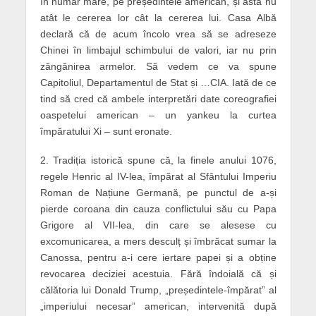
în număr mare, pe președintele american, și asta nu
atât le cererea lor cât la cererea lui. Casa Albă
declară că de acum încolo vrea să se adreseze
Chinei în limbajul schimbului de valori, iar nu prin
zăngănirea armelor. Să vedem ce va spune
Capitoliul, Departamentul de Stat și …CIA. Iată de ce
tind să cred că ambele interpretări date coreografiei
oaspetelui american – un yankeu la curtea
împăratului Xi – sunt eronate.
2. Tradiția istorică spune că, la finele anului 1076,
regele Henric al IV-lea, împărat al Sfântului Imperiu
Roman de Națiune Germană, pe punctul de a-și
pierde coroana din cauza conflictului său cu Papa
Grigore al VII-lea, din care se alesese cu
excomunicarea, a mers desculț și îmbrăcat sumar la
Canossa, pentru a-i cere iertare papei și a obține
revocarea deciziei acestuia. Fără îndoială că și
călătoria lui Donald Trump, „președintele-împărat” al
„imperiului necesar” american, intervenită după