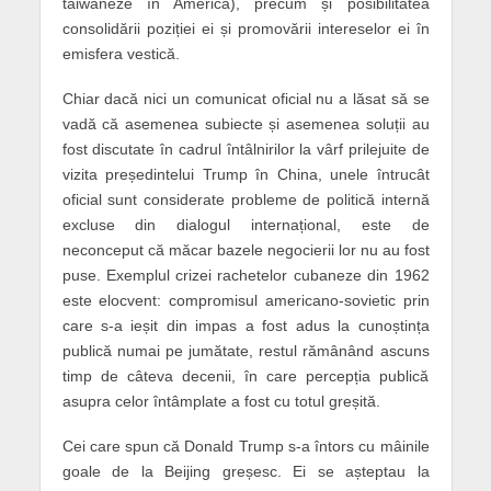
taiwaneze în America), precum și posibilitatea
consolidării poziției ei și promovării intereselor ei în
emisfera vestică.
Chiar dacă nici un comunicat oficial nu a lăsat să se
vadă că asemenea subiecte și asemenea soluții au
fost discutate în cadrul întâlnirilor la vârf prilejuite de
vizita președintelui Trump în China, unele întrucât
oficial sunt considerate probleme de politică internă
excluse din dialogul internațional, este de
neconceput că măcar bazele negocierii lor nu au fost
puse. Exemplul crizei rachetelor cubaneze din 1962
este elocvent: compromisul americano-sovietic prin
care s-a ieșit din impas a fost adus la cunoștința
publică numai pe jumătate, restul rămânând ascuns
timp de câteva decenii, în care percepția publică
asupra celor întâmplate a fost cu totul greșită.
Cei care spun că Donald Trump s-a întors cu mâinile
goale de la Beijing greșesc. Ei se așteptau la