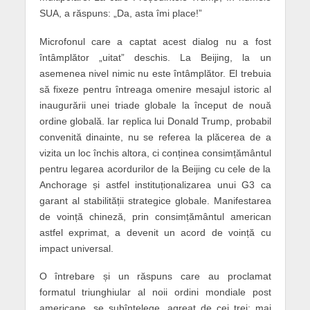
SUA, a răspuns: „Da, asta îmi place!”
Microfonul care a captat acest dialog nu a fost
întâmplător „uitat” deschis. La Beijing, la un
asemenea nivel nimic nu este întâmplător. El trebuia
să fixeze pentru întreaga omenire mesajul istoric al
inaugurării unei triade globale la început de nouă
ordine globală. Iar replica lui Donald Trump, probabil
convenită dinainte, nu se referea la plăcerea de a
vizita un loc închis altora, ci conținea consimțământul
pentru legarea acordurilor de la Beijing cu cele de la
Anchorage și astfel instituționalizarea unui G3 ca
garant al stabilității strategice globale. Manifestarea
de voință chineză, prin consimțământul american
astfel exprimat, a devenit un acord de voință cu
impact universal.
O întrebare și un răspuns care au proclamat
formatul triunghiular al noii ordini mondiale post
americane, se subînțelege, agreat de cei trei; mai