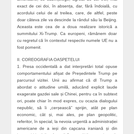
exact de cei doi, în absența, dar, fără îndoială, cu
acordului celui de al treilea, care, de altfel, peste
doar câteva zile va descinde la rândul său la Beijing.
Aceasta este cea de a doua realizare istorică a
summitului Xi-Trump. Ca europeni, rămânem doar
cu regretul că în contextul respectiv numele UE nu a
fost pomenit.
II. COREOGRAFIA OASPETELUI
1. Presa occidentală a dat interpretări total opuse
comportamentului afișat de Președintele Trump pe
parcursul vizitei. Unii au afirmat că dl Trump a
abordat o atitudine umilă, aducând explicit laude
exagerate gazdei sale și Chinei, pentru ca în subtext
ori, poate chiar în mod expres, cu ocazia dialogului
nepublic, să îi „cerșească” sprijin, atât pe plan
economic, cât și, mai ales, pe plan geopolitic,
referitor, în special, la nevoia urgentă a administrației
americane de a ieși din capcana iraniană și din