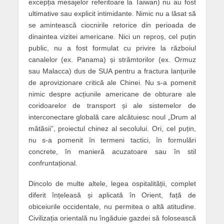
excepția mesajelor referitoare la Taiwan) nu au fost
ultimative sau explicit intimidante. Nimic nu a lăsat să
se amintească ciocnirile retorice din perioada de
dinaintea vizitei americane. Nici un reproș, cel puțin
public, nu a fost formulat cu privire la războiul
canalelor (ex. Panama) și strâmtorilor (ex. Ormuz
sau Malacca) dus de SUA pentru a fractura lanțurile
de aprovizionare critică ale Chinei. Nu s-a pomenit
nimic despre acțiunile americane de obturare ale
coridoarelor de transport și ale sistemelor de
interconectare globală care alcătuiesc noul „Drum al
mătăsii”, proiectul chinez al secolului. Ori, cel puțin,
nu s-a pomenit în termeni tactici, în formulări
concrete, în manieră acuzatoare sau în stil
confruntațional.
Dincolo de multe altele, legea ospitalității, complet
diferit înțeleasă și aplicată în Orient, față de
obiceiurile occidentale, nu permitea o altă atitudine.
Civilizația orientală nu îngăduie gazdei să folosească