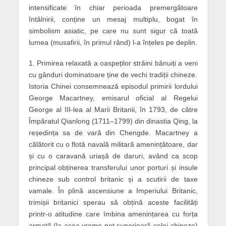
intensificate în chiar perioada premergătoare
întâlnirii, conține un mesaj multiplu, bogat în
simbolism asiatic, pe care nu sunt sigur că toată
lumea (musafirii, în primul rând) l-a înțeles pe deplin.
1. Primirea relaxată a oaspeților străini bănuiți a veni
cu gânduri dominatoare ține de vechi tradiții chineze.
Istoria Chinei consemnează episodul primirii lordului
George Macartney, emisarul oficial al Regelui
George al III-lea al Marii Britanii, în 1793, de către
Împăratul Qianlong (1711–1799) din dinastia Qing, la
reședința sa de vară din Chengde. Macartney a
călătorit cu o flotă navală militară amenințătoare, dar
și cu o caravană uriașă de daruri, având ca scop
principal obținerea transferului unor porturi și insule
chineze sub control britanic și a scutirii de taxe
vamale. În plină ascensiune a Imperiului Britanic,
trimișii britanici sperau să obțină aceste facilități
printr-o atitudine care îmbina amenințarea cu forța
armată (la acea vreme net superioară celei chineze)