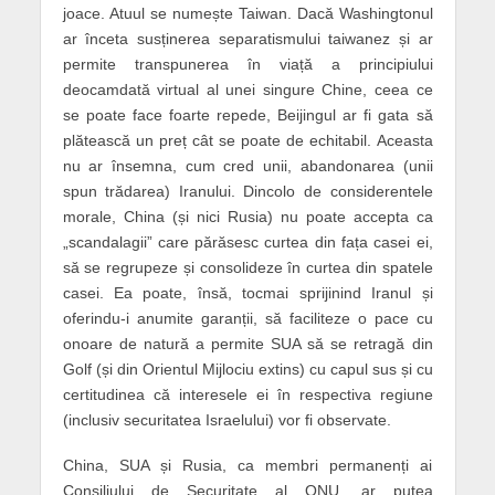
joace. Atuul se numește Taiwan. Dacă Washingtonul
ar înceta susținerea separatismului taiwanez și ar
permite transpunerea în viață a principiului
deocamdată virtual al unei singure Chine, ceea ce
se poate face foarte repede, Beijingul ar fi gata să
plătească un preț cât se poate de echitabil. Aceasta
nu ar însemna, cum cred unii, abandonarea (unii
spun trădarea) Iranului. Dincolo de considerentele
morale, China (și nici Rusia) nu poate accepta ca
„scandalagii” care părăsesc curtea din fața casei ei,
să se regrupeze și consolideze în curtea din spatele
casei. Ea poate, însă, tocmai sprijinind Iranul și
oferindu-i anumite garanții, să faciliteze o pace cu
onoare de natură a permite SUA să se retragă din
Golf (și din Orientul Mijlociu extins) cu capul sus și cu
certitudinea că interesele ei în respectiva regiune
(inclusiv securitatea Israelului) vor fi observate.
China, SUA și Rusia, ca membri permanenți ai
Consiliului de Securitate al ONU, ar putea