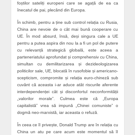
foștilor sateliți europeni care se agață de ea ca
înecatul de pai, plecând din Europa.
În schimb, pentru a ține sub control relația cu Rusia,
China are nevoie de o cât mai bună cooperare cu
UE. În mod absurd, însă, deși singura cale a UE
pentru a putea aspira din nou la a fi un pol de putere
cu relevanță strategică globală, este aceea a
parteneriatului aprofundat și comprehensiv cu China,
simultan cu demilitarizarea și dezideologizarea
politicilor sale, UE, blocată în rusofobie și americano-
scepticism, compromite și relația euro-chineză sub
cuvânt că aceasta i-ar aduce atât riscurile aferente
interdependenței cât și disconfortul neconformității
„valorilor morale”. Culmea este că „Europa
capitalistă” vrea să impună „Chinei comuniste” o
dogmă neo-marxistă, iar aceasta o refuză.
În ceea ce îl privește, Donald Trump are în relația cu
China un atu pe care acum este momentul să îl