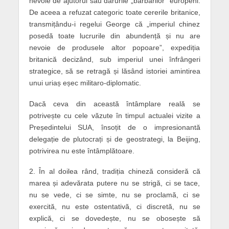
nevoie de ajutorul sau darurile „barbarilor” europeni.
De aceea a refuzat categoric toate cererile britanice,
transmițându-i regelui George că „imperiul chinez
posedă toate lucrurile din abundență și nu are
nevoie de produsele altor popoare”, expediția
britanică decizând, sub imperiul unei înfrângeri
strategice, să se retragă și lăsând istoriei amintirea
unui uriaș eșec militaro-diplomatic.
Dacă ceva din această întâmplare reală se
potrivește cu cele văzute în timpul actualei vizite a
Președintelui SUA, însoțit de o impresionantă
delegație de plutocrați și de geostrategi, la Beijing,
potrivirea nu este întâmplătoare.
2. În al doilea rând, tradiția chineză consideră că
marea și adevărata putere nu se strigă, ci se tace,
nu se vede, ci se simte, nu se proclamă, ci se
exercită, nu este ostentativă, ci discretă, nu se
explică, ci se dovedește, nu se obosește să