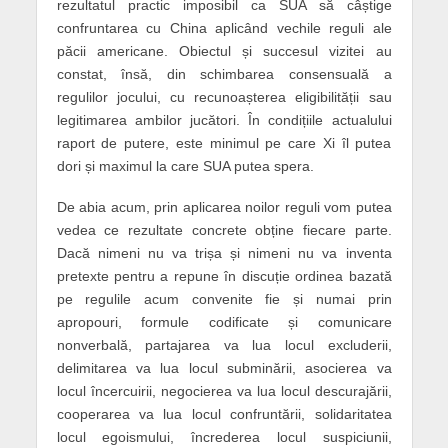
rezultatul practic imposibil ca SUA să câștige
confruntarea cu China aplicând vechile reguli ale
păcii americane. Obiectul și succesul vizitei au
constat, însă, din schimbarea consensuală a
regulilor jocului, cu recunoașterea eligibilității sau
legitimarea ambilor jucători. În condițiile actualului
raport de putere, este minimul pe care Xi îl putea
dori și maximul la care SUA putea spera.
De abia acum, prin aplicarea noilor reguli vom putea
vedea ce rezultate concrete obține fiecare parte.
Dacă nimeni nu va trișa și nimeni nu va inventa
pretexte pentru a repune în discuție ordinea bazată
pe regulile acum convenite fie și numai prin
apropouri, formule codificate și comunicare
nonverbală, partajarea va lua locul excluderii,
delimitarea va lua locul subminării, asocierea va
locul încercuirii, negocierea va lua locul descurajării,
cooperarea va lua locul confruntării, solidaritatea
locul egoismului, încrederea locul suspiciunii,