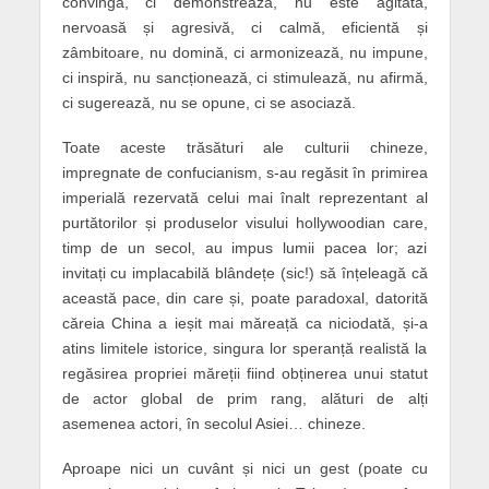
convingă, ci demonstrează, nu este agitată,
nervoasă și agresivă, ci calmă, eficientă și
zâmbitoare, nu domină, ci armonizează, nu impune,
ci inspiră, nu sancționează, ci stimulează, nu afirmă,
ci sugerează, nu se opune, ci se asociază.
Toate aceste trăsături ale culturii chineze,
impregnate de confucianism, s-au regăsit în primirea
imperială rezervată celui mai înalt reprezentant al
purtătorilor și produselor visului hollywoodian care,
timp de un secol, au impus lumii pacea lor; azi
invitați cu implacabilă blândețe (sic!) să înțeleagă că
această pace, din care și, poate paradoxal, datorită
căreia China a ieșit mai măreață ca niciodată, și-a
atins limitele istorice, singura lor speranță realistă la
regăsirea propriei măreții fiind obținerea unui statut
de actor global de prim rang, alături de alți
asemenea actori, în secolul Asiei… chineze.
Aproape nici un cuvânt și nici un gest (poate cu