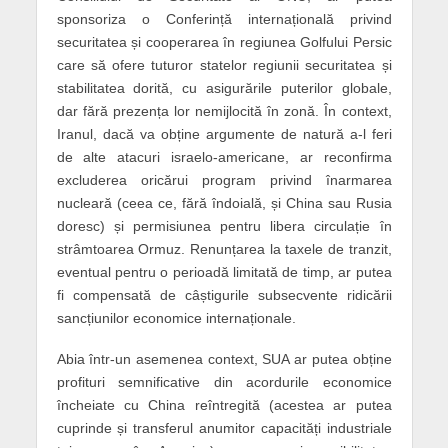
sponsoriza o Conferință internațională privind
securitatea și cooperarea în regiunea Golfului Persic
care să ofere tuturor statelor regiunii securitatea și
stabilitatea dorită, cu asigurările puterilor globale,
dar fără prezența lor nemijlocită în zonă. În context,
Iranul, dacă va obține argumente de natură a-l feri
de alte atacuri israelo-americane, ar reconfirma
excluderea oricărui program privind înarmarea
nucleară (ceea ce, fără îndoială, și China sau Rusia
doresc) și permisiunea pentru libera circulație în
strâmtoarea Ormuz. Renunțarea la taxele de tranzit,
eventual pentru o perioadă limitată de timp, ar putea
fi compensată de câștigurile subsecvente ridicării
sancțiunilor economice internaționale.
Abia într-un asemenea context, SUA ar putea obține
profituri semnificative din acordurile economice
încheiate cu China reîntregită (acestea ar putea
cuprinde și transferul anumitor capacități industriale