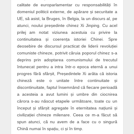
calitate de europarlamentar cu responsabilități în
domeniul politicii externe, de apărare și securitate a
UE, să asist, la Bruges, în Belgia, la un discurs al, pe
atunci, noului președinte chinez Xi Jinping. Cu acel
prilej am notat viziunea acestuia cu privire la
continuitatea și coerența istoriei Chinei. Spre
deosebire de discursul practicat de liderii revoluției
comuniste chineze, potrivit căruia poporul chinez s-a
deprins prin adoptarea comunismului de trecutul
întunecat pentru a intra într-o epoca eternă a unui
progres fără sfârșit, Președintele Xi arăta că istoria
chineză este o unitate între continuitate și
discontinuitate, faptul însemnând că fiecare perioadă
a acesteia a avut lumini și umbre din ciocnirea
cărora s-au născut etapele următoare, toate cu un
început și sfârșit agregate în eternitatea națiunii și
civilizației chineze milenare. Ceea ce m-a făcut să
spun atunci, că nu avem de a face cu o singură
Chină numai în spațiu, ci și în timp.