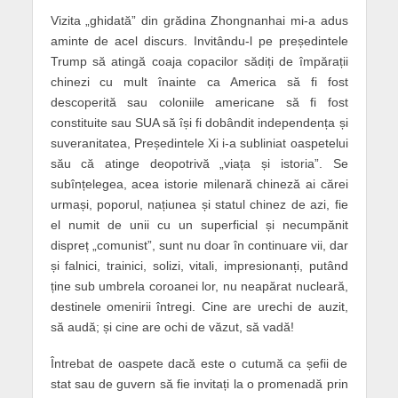
Vizita „ghidată” din grădina Zhongnanhai mi-a adus
aminte de acel discurs. Invitându-l pe președintele
Trump să atingă coaja copacilor sădiți de împărații
chinezi cu mult înainte ca America să fi fost
descoperită sau coloniile americane să fi fost
constituite sau SUA să își fi dobândit independența și
suveranitatea, Președintele Xi i-a subliniat oaspetelui
său că atinge deopotrivă „viața și istoria”. Se
subînțelegea, acea istorie milenară chineză ai cărei
urmași, poporul, națiunea și statul chinez de azi, fie
el numit de unii cu un superficial și necumpănit
dispreț „comunist”, sunt nu doar în continuare vii, dar
și falnici, trainici, solizi, vitali, impresionanți, putând
ține sub umbrela coroanei lor, nu neapărat nucleară,
destinele omenirii întregi. Cine are urechi de auzit,
să audă; și cine are ochi de văzut, să vadă!
Întrebat de oaspete dacă este o cutumă ca șefii de
stat sau de guvern să fie invitați la o promenadă prin