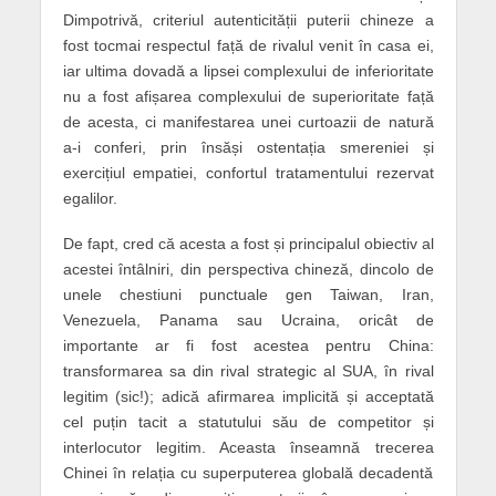
Dimpotrivă, criteriul autenticității puterii chineze a
fost tocmai respectul față de rivalul venit în casa ei,
iar ultima dovadă a lipsei complexului de inferioritate
nu a fost afișarea complexului de superioritate față
de acesta, ci manifestarea unei curtoazii de natură
a-i conferi, prin însăși ostentația smereniei și
exercițiul empatiei, confortul tratamentului rezervat
egalilor.
De fapt, cred că acesta a fost și principalul obiectiv al
acestei întâlniri, din perspectiva chineză, dincolo de
unele chestiuni punctuale gen Taiwan, Iran,
Venezuela, Panama sau Ucraina, oricât de
importante ar fi fost acestea pentru China:
transformarea sa din rival strategic al SUA, în rival
legitim (sic!); adică afirmarea implicită și acceptată
cel puțin tacit a statutului său de competitor și
interlocutor legitim. Aceasta înseamnă trecerea
Chinei în relația cu superputerea globală decadentă