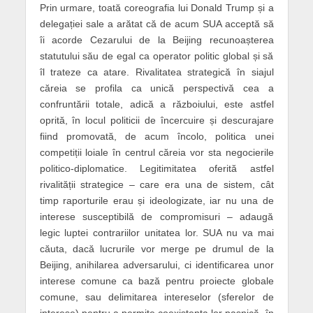
Prin urmare, toată coreografia lui Donald Trump și a
delegației sale a arătat că de acum SUA acceptă să
îi acorde Cezarului de la Beijing recunoașterea
statutului său de egal ca operator politic global și să
îl trateze ca atare. Rivalitatea strategică în siajul
căreia se profila ca unică perspectivă cea a
confruntării totale, adică a războiului, este astfel
oprită, în locul politicii de încercuire și descurajare
fiind promovată, de acum încolo, politica unei
competiții loiale în centrul căreia vor sta negocierile
politico-diplomatice. Legitimitatea oferită astfel
rivalității strategice – care era una de sistem, cât
timp raporturile erau și ideologizate, iar nu una de
interese susceptibilă de compromisuri – adaugă
legic luptei contrariilor unitatea lor. SUA nu va mai
căuta, dacă lucrurile vor merge pe drumul de la
Beijing, anihilarea adversarului, ci identificarea unor
interese comune ca bază pentru proiecte globale
comune, sau delimitarea intereselor (sferelor de
interese) pentru a permite coexistența lor pașnică, în