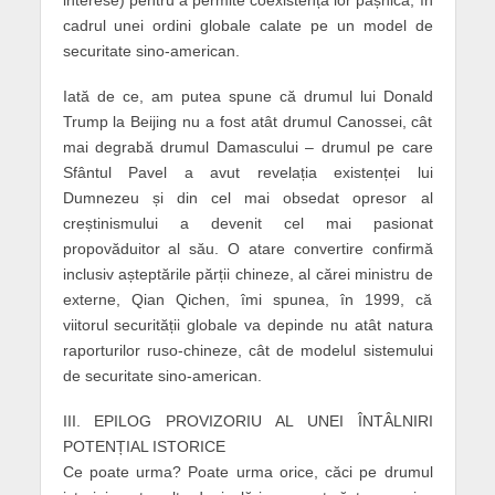
cadrul unei ordini globale calate pe un model de
securitate sino-american.
Iată de ce, am putea spune că drumul lui Donald
Trump la Beijing nu a fost atât drumul Canossei, cât
mai degrabă drumul Damascului – drumul pe care
Sfântul Pavel a avut revelația existenței lui
Dumnezeu și din cel mai obsedat opresor al
creștinismului a devenit cel mai pasionat
propovăduitor al său. O atare convertire confirmă
inclusiv așteptările părții chineze, al cărei ministru de
externe, Qian Qichen, îmi spunea, în 1999, că
viitorul securității globale va depinde nu atât natura
raporturilor ruso-chineze, cât de modelul sistemului
de securitate sino-american.
III. EPILOG PROVIZORIU AL UNEI ÎNTÂLNIRI
POTENȚIAL ISTORICE
Ce poate urma? Poate urma orice, căci pe drumul