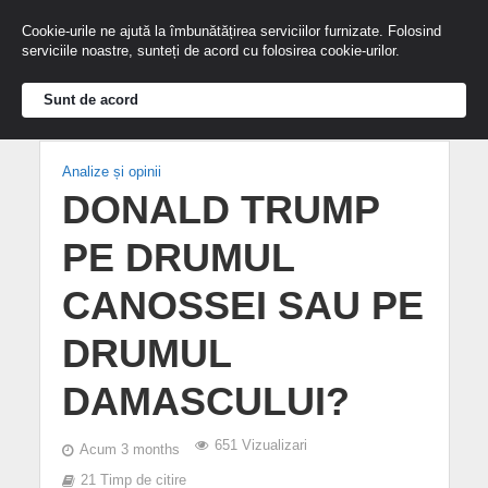
Cookie-urile ne ajută la îmbunătățirea serviciilor furnizate. Folosind
serviciile noastre, sunteți de acord cu folosirea cookie-urilor.
Sunt de acord
Analize și opinii
DONALD TRUMP
PE DRUMUL
CANOSSEI SAU PE
DRUMUL
DAMASCULUI?
651 Vizualizari
Acum 3 months
21 Timp de citire