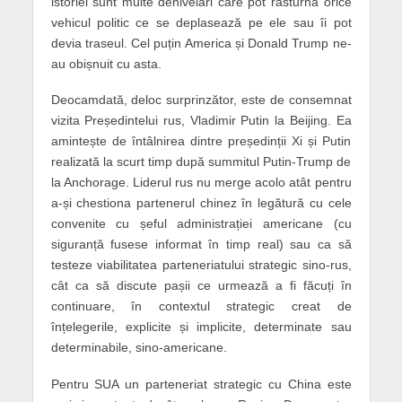
istoriei sunt multe denivelări care pot răsturna orice
vehicul politic ce se deplasează pe ele sau îi pot
devia traseul. Cel puțin America și Donald Trump ne-
au obișnuit cu asta.
Deocamdată, deloc surprinzător, este de consemnat
vizita Președintelui rus, Vladimir Putin la Beijing. Ea
amintește de întâlnirea dintre președinții Xi și Putin
realizată la scurt timp după summitul Putin-Trump de
la Anchorage. Liderul rus nu merge acolo atât pentru
a-și chestiona partenerul chinez în legătură cu cele
convenite cu șeful administrației americane (cu
siguranță fusese informat în timp real) sau ca să
testeze viabilitatea parteneriatului strategic sino-rus,
cât ca să discute pașii ce urmează a fi făcuți în
continuare, în contextul strategic creat de
înțelegerile, explicite și implicite, determinate sau
determinabile, sino-americane.
Pentru SUA un parteneriat strategic cu China este