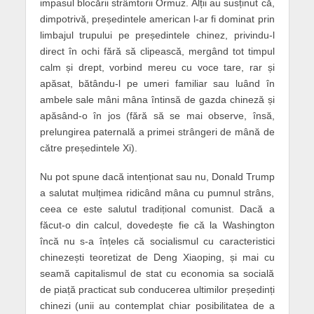
impasul blocării strâmtorii Ormuz. Alții au susținut că,
dimpotrivă, președintele american l-ar fi dominat prin
limbajul trupului pe președintele chinez, privindu-l
direct în ochi fără să clipească, mergând tot timpul
calm și drept, vorbind mereu cu voce tare, rar și
apăsat, bătându-l pe umeri familiar sau luând în
ambele sale mâni mâna întinsă de gazda chineză și
apăsând-o în jos (fără să se mai observe, însă,
prelungirea paternală a primei strângeri de mână de
către președintele Xi).
Nu pot spune dacă intenționat sau nu, Donald Trump
a salutat mulțimea ridicând mâna cu pumnul strâns,
ceea ce este salutul tradițional comunist. Dacă a
făcut-o din calcul, dovedește fie că la Washington
încă nu s-a înțeles că socialismul cu caracteristici
chinezești teoretizat de Deng Xiaoping, și mai cu
seamă capitalismul de stat cu economia sa socială
de piață practicat sub conducerea ultimilor președinți
chinezi (unii au contemplat chiar posibilitatea de a