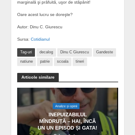
marginală şi prăfuită, uşor de stăpânit!
Oare acest lucru se doreşte?
Autor: Dinu C. Giurescu
Sursa:
Cotidianul
Tag-uri
decalog
Dinu C Giurescu
Gandeste
natiune
patrie
scoala
tineri
Articole similare
Analize și opinii
INEPUIZABILUL
MÎNDRUȚĂ – HAI, ÎNCĂ
UN UN EPISOD ȘI GATA!