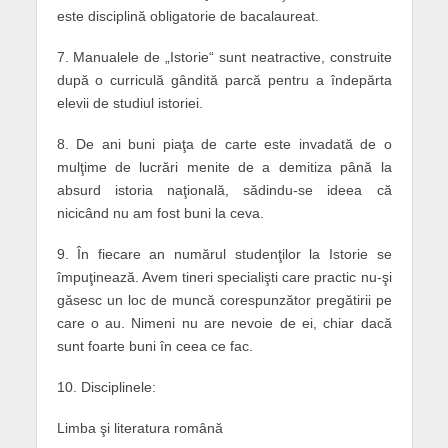
este disciplină obligatorie de bacalaureat.
7. Manualele de „Istorie“ sunt neatractive, construite
după o curriculă gândită parcă pentru a îndepărta
elevii de studiul istoriei.
8. De ani buni piaţa de carte este invadată de o
mulţime de lucrări menite de a demitiza până la
absurd istoria naţională, sădindu-se ideea că
nicicând nu am fost buni la ceva.
9. În fiecare an numărul studenţilor la Istorie se
împuţinează. Avem tineri specialişti care practic nu-şi
găsesc un loc de muncă corespunzător pregătirii pe
care o au. Nimeni nu are nevoie de ei, chiar dacă
sunt foarte buni în ceea ce fac.
10. Disciplinele:
Limba şi literatura română