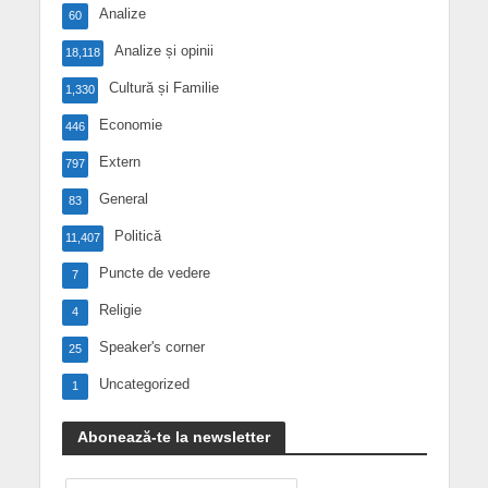
Analize
60
Analize și opinii
18,118
Cultură și Familie
1,330
Economie
446
Extern
797
General
83
Politică
11,407
Puncte de vedere
7
Religie
4
Speaker's corner
25
Uncategorized
1
Abonează-te la newsletter