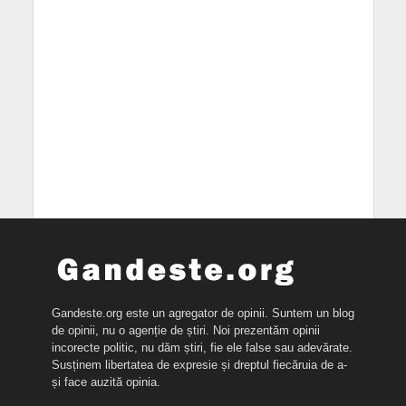
Gandeste.org este un agregator de opinii. Suntem un blog
de opinii, nu o agenție de știri. Noi prezentăm opinii
incorecte politic, nu dăm știri, fie ele false sau adevărate.
Susținem libertatea de expresie și dreptul fiecăruia de a-
și face auzită opinia.