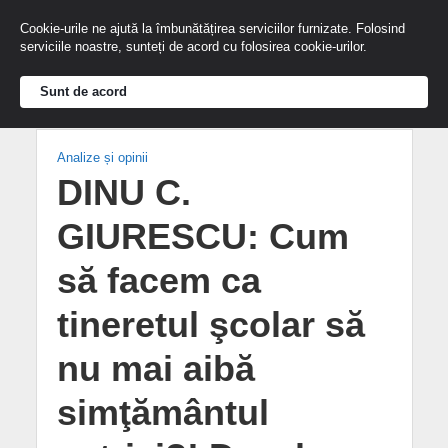
Cookie-urile ne ajută la îmbunătățirea serviciilor furnizate. Folosind
serviciile noastre, sunteți de acord cu folosirea cookie-urilor.
Sunt de acord
Analize și opinii
DINU C.
GIURESCU: Cum
să facem ca
tineretul şcolar să
nu mai aibă
simţământul