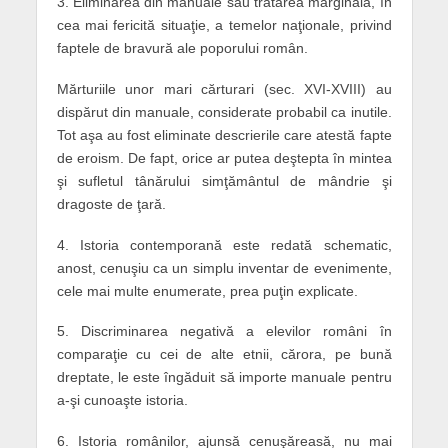
3. Eliminarea din manuale sau tratarea marginală, în
cea mai fericită situaţie, a temelor naţionale, privind
faptele de bravură ale poporului român.
Mărturiile unor mari cărturari (sec. XVI-XVIII) au
dispărut din manuale, considerate probabil ca inutile.
Tot aşa au fost eliminate descrierile care atestă fapte
de eroism. De fapt, orice ar putea deştepta în mintea
şi sufletul tânărului simţământul de mândrie şi
dragoste de ţară.
4. Istoria contemporană este redată schematic,
anost, cenuşiu ca un simplu inventar de evenimente,
cele mai multe enumerate, prea puţin explicate.
5. Discriminarea negativă a elevilor români în
comparaţie cu cei de alte etnii, cărora, pe bună
dreptate, le este îngăduit să importe manuale pentru
a-şi cunoaşte istoria.
6. Istoria românilor, ajunsă cenuşăreasă, nu mai