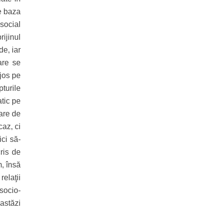
pe baza
 social
rijinul
de, iar
are se
 jos pe
turile
atic pe
care de
caz, ci
ici să-
ris de
m, însă
relaţii
 socio-
 astăzi