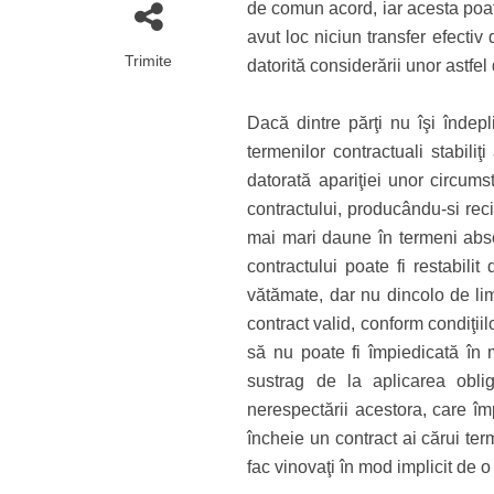
de comun acord, iar acesta poate 
avut loc niciun transfer efectiv
Trimite
datorită considerării unor astfel 
Dacă dintre părţi nu îşi îndepl
termenilor contractuali stabiliţ
datorată apariţiei unor circums
contractului, producându-si rec
mai mari daune în termeni absolu
contractului poate fi restabili
vătămate, dar nu dincolo de limi
contract valid, conform condiţiil
să nu poate fi împiedicată în m
sustrag de la aplicarea oblig
nerespectării acestora, care îm
încheie un contract ai cărui ter
fac vinovaţi în mod implicit de o i