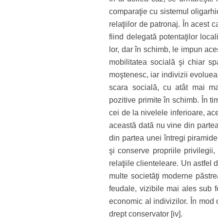
comparaţie cu sistemul oligarhic
relaţiilor de patronaj. În acest
fiind delegată potentaţilor locali
lor, dar în schimb, le impun acest
mobilitatea socială şi chiar sp
moştenesc, iar indivizii evoluea
scara socială, cu atât mai mar
pozitive primite în schimb. În t
cei de la nivelele inferioare, a
această dată nu vine din partea 
din partea unei întregi piramide
şi conserve propriile privilegi
relaţiile clienteleare. Un astfe
multe societăţi moderne păstrea
feudale, vizibile mai ales sub f
economic al indivizilor. În mod 
drept conservator [iv].