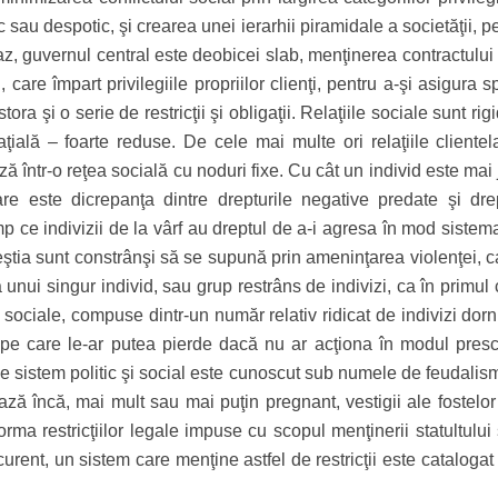
 sau despotic, şi crearea unei ierarhii piramidale a societăţii, 
 caz, guvernul central este deobicei slab, menţinerea contractului
, care împart privilegiile propriilor clienţi, pentru a-şi asigura sp
ora şi o serie de restricţii şi obligaţii. Relaţiile sociale sunt rigi
aţială – foarte reduse. De cele mai multe ori relaţiile clientel
ză într-o reţea socială cu noduri fixe. Cu cât un individ este mai
e este dicrepanţa dintre drepturile negative predate şi drep
imp ce indivizii de la vârf au dreptul de a-i agresa în mod sistem
ceştia sunt constrânşi să se supună prin ameninţarea violenţei, 
unui singur individ, sau grup restrâns de indivizi, ca în primul 
 sociale, compuse dintr-un număr relativ ridicat de indivizi dorn
i, pe care le-ar putea pierde dacă nu ar acţiona în modul presc
l de sistem politic şi social este cunoscut sub numele de feudalis
ză încă, mai mult sau mai puţin pregnant, vestigii ale fostelor 
orma restricţiilor legale impuse cu scopul menţinerii statultului
curent, un sistem care menţine astfel de restricţii este catalogat