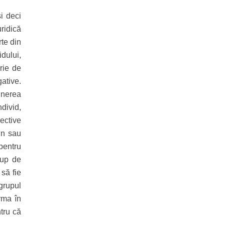
i deci
uridică
rte din
dului,
erie de
ative.
inerea
ndivid,
pective
un sau
pentru
rup de
 să fie
grupul
orma în
ntru că