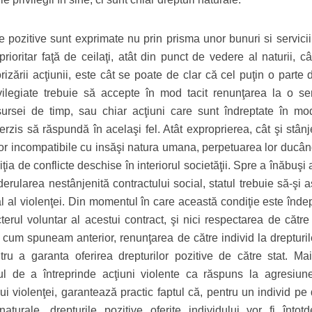
ile pozitive sunt exprimate nu prin prisma unor bunuri si servicii
rioritar faţă de ceilaţi, atât din punct de vedere al naturii, câ
orizării acţiunii, este cât se poate de clar că cel puţin o parte 
vilegiate trebuie să accepte în mod tacit renunţarea la o se
 resursei de timp, sau chiar acţiuni care sunt îndreptate în mod
nterzis să răspundă în acelaşi fel. Atât exproprierea, cât şi stân
a lor incompatibile cu insăşi natura umana, perpetuarea lor ducâ
ţia de conflicte deschise în interiorul societăţii. Spre a înăbuşi
 derularea nestânjenită contractului social, statul trebuie să-şi 
al violenţei. Din momentul în care această condiţie este îndepl
rul voluntar al acestui contract, şi nici respectarea de către 
ă cum spuneam anterior, renunţarea de către individ la drepturil
tru a garanta oferirea drepturilor pozitive de către stat. Mai
tul de a întreprinde acţiuni violente ca răspuns la agresiune
i violenţei, garantează practic faptul că, pentru un individ pe 
aturale, drepturile pozitive oferite individului vor fi întot