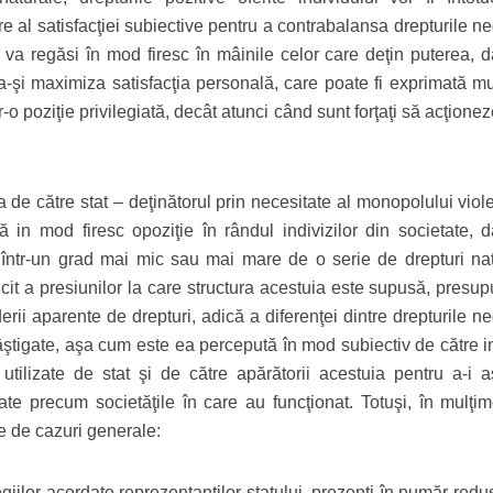
e al satisfacţiei subiective pentru a contrabalansa drepturile n
 va regăsi în mod firesc în mâinile celor care deţin puterea, da
de a-şi maximiza satisfacţia personală, care poate fi exprimată m
-o poziţie privilegiată, decât atunci când sunt forţaţi să acţionez
 către stat – deţinătorul prin necesitate al monopolului viole
 in mod firesc opoziţie în rândul indivizilor din societate, da
i într-un grad mai mic sau mai mare de o serie de drepturi nat
icit a presiunilor la care structura acestuia este supusă, presu
ii aparente de drepturi, adică a diferenţei dintre drepturile ne
câştigate, aşa cum este ea percepută în mod subiectiv de către i
utilizate de stat şi de către apărătorii acestuia pentru a-i a
iate precum societăţile în care au funcţionat. Totuşi, în mulţi
rie de cazuri generale:
egiilor acordate reprezentanţilor statului, prezenţi în număr redu