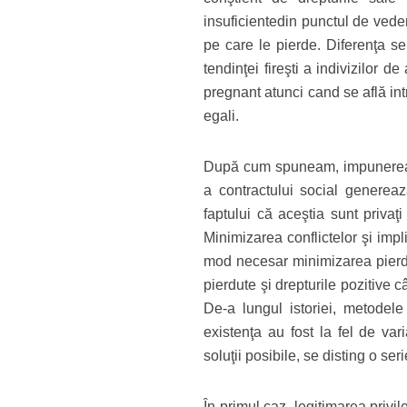
insuficientedin punctul de veder
pe care le pierde. Diferenţa se
tendinţei fireşti a indivizilor 
pregnant atunci cand se află intr
egali.
După cum spuneam, impunerea de
a contractului social generează
faptului că aceştia sunt privaţ
Minimizarea conflictelor şi impl
mod necesar minimizarea pierder
pierdute şi drepturile pozitive 
De-a lungul istoriei, metodele 
existenţa au fost la fel de var
soluţii posibile, se disting o se
În primul caz, legitimarea privil