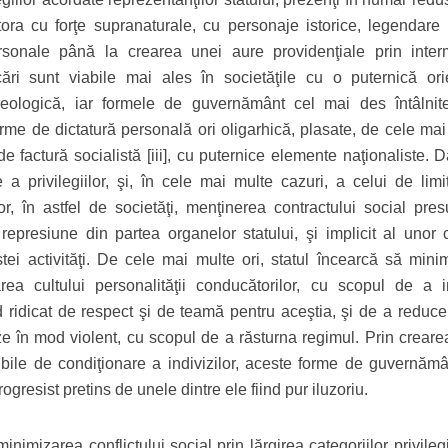
tora cu forţe supranaturale, cu personaje istorice, legendare 
personale până la crearea unei aure providenţiale prin inter
cări sunt viabile mai ales în societăţile cu o puternică ori
 ideologică, iar formele de guvernământ cel mai des întâlnit
forme de dictatură personală ori oligarhică, plasate, de cele ma
de factură socialistă [iii], cu puternice elemente naţionaliste. D
 a privilegiilor, şi, în cele mai multe cazuri, a celui de limi
ilor, în astfel de societăţi, menţinerea contractului social pre
represiune din partea organelor statului, şi implicit al unor c
tei activităţi. De cele mai multe ori, statul încearcă să mini
area cultului personalităţii conducătorilor, cu scopul de a 
ad ridicat de respect şi de teamă pentru aceştia, şi de a reduce
ze în mod violent, cu scopul de a răsturna regimul. Prin creare
ile de condiţionare a indivizilor, aceste forme de guvernămâ
ogresist pretins de unele dintre ele fiind pur iluzoriu.
inimizarea conflictului social prin lărgirea categoriilor privileg