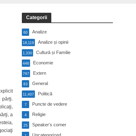
Categorii
Analize
60
Analize și opinii
18,119
Cultură și Familie
1,330
Economie
446
Extern
797
General
83
xplicit
Politică
11,407
 părţi.
Puncte de vedere
7
icaţi,
Religie
ărţi, a
4
esteia,
Speaker's corner
25
gociaţi
Uncategorized
1