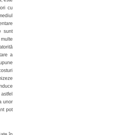
ori cu
mediul
entare
e sunt
i multe
atorită
tare a
supune
osturi
mizeze
induce
 astfel
a unor
nt pot
iate în