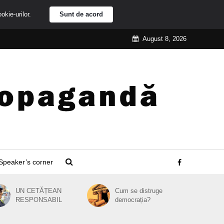
ookie-urilor.
Sunt de acord
August 8, 2026
Speaker’s corner
UN CETĂȚEAN
Cum se distruge
RESPONSABIL
democrația?