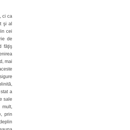
, ci ca
t şi al
din cei
rie de
 făţiş
jenirea
nd, mai
 aceste
asigure
inită,
stat a
e sale
 mult,
, prin
deplin
deauna