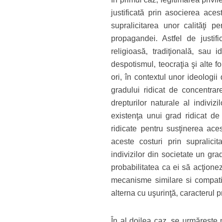
justificată prin asocierea aces
supralicitarea unor calităţi 
propagandei. Astfel de justifi
religioasă, tradiţională, sau
despotismul, teocraţia şi alte 
ori, în contextul unor ideologii 
gradului ridicat de concentrare
drepturilor naturale al indiviz
existenţa unui grad ridicat de 
ridicate pentru susţinerea aces
aceste costuri prin supralicit
indivizilor din societate un gr
probabilitatea ca ei să acţione
mecanisme similare si compatib
alterna cu uşurinţă, caracterul pr
În al doilea caz, se urmăreşte m