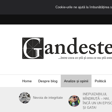
Cookie-urile ne ajută la îmbunătățirea se
Home
Despre blog
Analize și opinii
Politică
INEPUIZABILUL
Nevoia de integritate
MÎNDRUȚĂ – HAI,
ÎNCĂ UN UN EPIS
ȘI GATA!