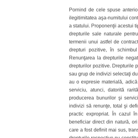
Pornind de cele spuse anterior
ilegitimitatea aşa-numitului cont
a statului. Proponenţii acestui t
drepturile sale naturale pentru
termenii unui astfel de contract
drepturi pozitive, în schimbul
Renunţarea la drepturile negat
drepturilor pozitive. Drepturile p
sau grup de indivizi selectaţi du
au o expresie materială, adică
serviciu, atunci, datorită rari
producerea bunurilor şi servic
indivizi să renunţe, total şi de
practic expropriat. În cazul î
beneficiar direct din natură, or
care a fost definit mai sus, tra
drepturile respective nu constitui