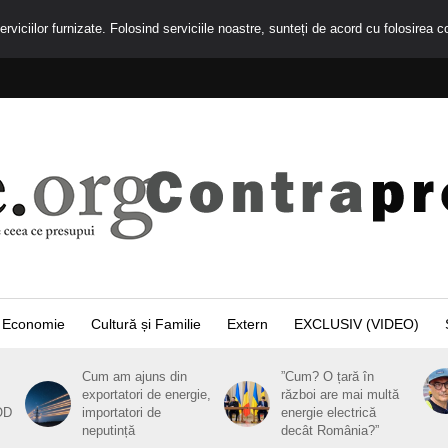
rviciilor furnizate. Folosind serviciile noastre, sunteți de acord cu folosirea c
Economie
Cultură și Familie
Extern
EXCLUSIV (VIDEO)
Cum am ajuns din
”Cum? O țară în
exportatori de energie,
război are mai multă
OD
importatori de
energie electrică
neputință
decât România?”