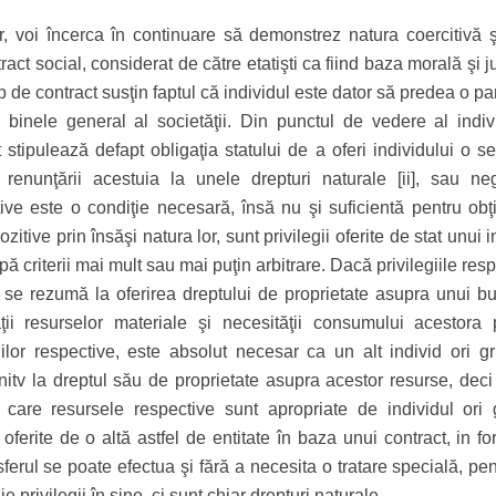
, voi încerca în continuare să demonstrez natura coercitivă ş
ract social, considerat de către etatişti ca fiind baza morală şi j
ip de contract susţin faptul că individul este dator să predea o pa
 binele general al societăţii. Din punctul de vedere al indivi
 stipulează defapt obligaţia statului de a oferi individului o s
 renunţării acestuia la unele drepturi naturale [ii], sau neg
ive este o condiţie necesară, însă nu şi suficientă pentru obţ
ozitive prin însăşi natura lor, sunt privilegii oferite de stat unui i
pă criterii mai mult sau mai puţin arbitrare. Dacă privilegiile res
 se rezumă la oferirea dreptului de proprietate asupra unui b
tăţii resurselor materiale şi necesităţii consumului acestora 
iilor respective, este absolut necesar ca un alt individ ori g
finitv la dreptul său de proprietate asupra acestor resurse, deci
n care resursele respective sunt apropriate de individul ori 
i oferite de o altă astfel de entitate în baza unui contract, in f
nsferul se poate efectua şi fără a necesita o tratare specială, pe
e privilegii în sine, ci sunt chiar drepturi naturale.