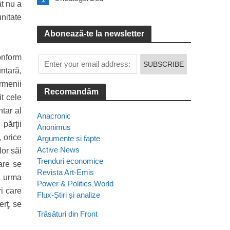
ât nu a
unitate
Abonează-te la newsletter
onform
untară,
rmenii
Recomandăm
t cele
ntar al
Anacronic
părţii
Anonimus
, orice
Argumente și fapte
Active News
lor săi
Trenduri economice
are se
Revista Art-Emis
n urma
Power & Politics World
i care
Flux-Știri și analize
erţ, se
Trăsături din Front