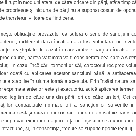
fi rupt în mod unilateral de către oricare din părţi, atâta timp c
 de proprietate şi niciuna de părţi nu a suportat costuri de oport
de transferuri viitoare ca fiind certe.
ineşte obligaţiile prevăzute, ea suferă o serie de sancţiuni c
i anterior, indiferent dacă încălcarea a fost voluntară, ori invol
tanţe neaşteptate. În cazul în care ambele părţi au încălcat te
iproc daune, partea vătămată va fi considerată cea care a suferi
ţi. În cazul încălcării termenilor săi, caracterul reciproc volu
t doar odată cu aplicarea acestor sancţiuni până la satifacerea 
tele stabilite în ultima formă a acestuia. Prin însăşi natura sa
or exprimate anterior, este şi executoriu, adică aplicarea termeni
od legitim de către una din părţi, ori de către un terţ. Cei c
aţiilor contractuale normale ori a sancţiunilor survenite î
piedică desfăşurarea unui contract unde nu constituie parte, or
meni prevăd exproprierea prin forţă ori înşelăciune a unui unui t
nfracţiune, şi, în consecinţă, trebuie să suporte rigorile legii [i].