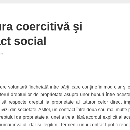
ra coercitivă şi
ct social
re
re voluntară, încheiată între părţi, care conţine în mod clar şi e
ferul drepturilor de proprietate asupra unor bunuri între aceste
 să respecte dreptul la proprietate al tuturor celor direct impl
divizi din societate. Astfel, un contract între două sau mai multe p
ptului de proprietate al unei a treia, fără acordul explicit al ac
numai invalid, dar si ilegitim. Termenii unui contract pot fi rene