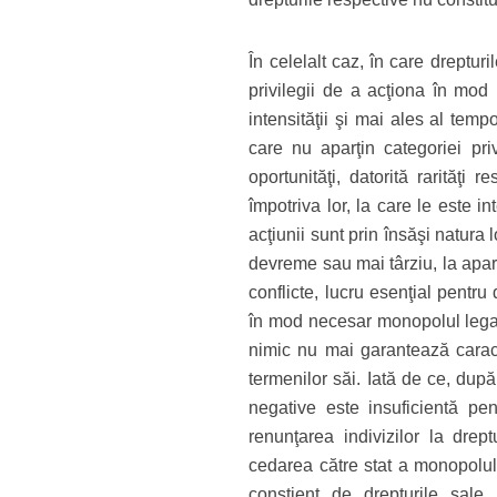
În celelalt caz, în care dreptur
privilegii de a acţiona în mod p
intensităţii şi mai ales al temp
care nu aparţin categoriei pri
oportunităţi, datorită rarităţi
împotriva lor, la care le este i
acţiunii sunt prin însăşi natur
devreme sau mai târziu, la apari
conflicte, lucru esenţial pentru
în mod necesar monopolul legal 
nimic nu mai garantează caracte
termenilor săi. Iată de ce, dup
negative este insuficientă pen
renunţarea indivizilor la drep
cedarea către stat a monopolulu
conştient de drepturile sale n