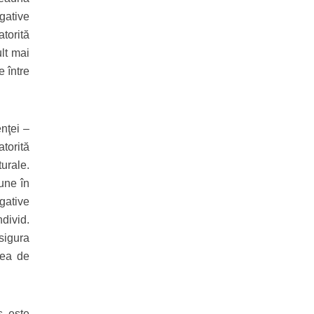
egative
torită
ult mai
e între
nţei –
torită
urale.
pune în
gative
ndivid.
sigura
mea de
s, este