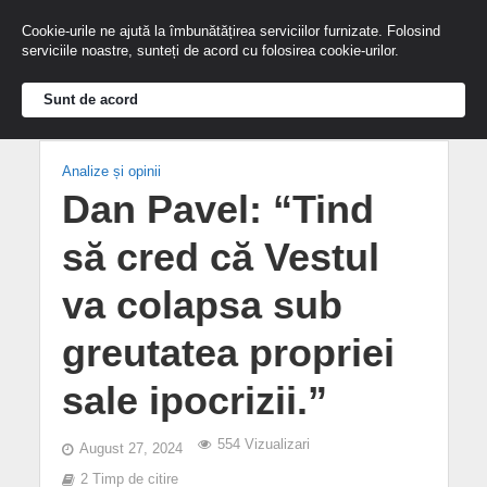
Cookie-urile ne ajută la îmbunătățirea serviciilor furnizate. Folosind
serviciile noastre, sunteți de acord cu folosirea cookie-urilor.
Sunt de acord
Analize și opinii
Dan Pavel: “Tind
să cred că Vestul
va colapsa sub
greutatea propriei
sale ipocrizii.”
554 Vizualizari
August 27, 2024
2 Timp de citire