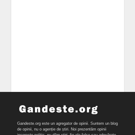
Gandeste.org este un agregator de opinii. Suntem un blog
de opinii, nu o agenție de știri. Noi prezentăm opinii
incorecte politic, nu dăm știri, fie ele false sau adevărate.