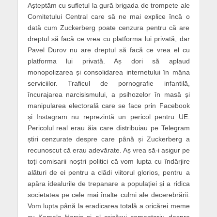
Așteptăm cu sufletul la gură brigada de trompete ale
Comitetului Central care să ne mai explice încă o
dată cum Zuckerberg poate cenzura pentru că are
dreptul să facă ce vrea cu platforma lui privată, dar
Pavel Durov nu are dreptul să facă ce vrea el cu
platforma lui privată. Aș dori să aplaud
monopolizarea și consolidarea internetului în mâna
serviciilor. Traficul de pornografie infantilă,
încurajarea narcisismului, a psihozelor în masă și
manipularea electorală care se face prin Facebook
și Instagram nu reprezintă un pericol pentru UE.
Pericolul real erau ăia care distribuiau pe Telegram
știri cenzurate despre care până și Zuckerberg a
recunoscut că erau adevărate. Aș vrea să-i asigur pe
toți comisarii noștri politici că vom lupta cu îndârjire
alături de ei pentru a clădi viitorul glorios, pentru a
apăra idealurile de trepanare a populației și a ridica
societatea pe cele mai înalte culmi ale decerebrării.
Vom lupta până la eradicarea totală a oricărei meme