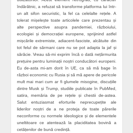
îndărătnic, a refuzat să transforme platforma lui într-
un alt sifon securistic, la fel ca celelalte rețele. A
tolerat mișelește toate articolele care prezentau și
alte perspective asupra pandemiei, războiului,
ecologiei și democrației europene, sprijinind astfel
mișcările extremiste, adiacent-fasciste, alcătuite din
tot felul de sărmani care nu se pot adapta la jaf și
sărăcie. Vreau să-mi exprim încă o dată nețărmurita
prețuire pentru luminații noștri conducători europeni.
Eu de-asta mi-am dorit în UE, ca să mă bage în
război economic cu Rusia și să mă apere de pericole
mult mai mari cum ar fi glumele misogine, discuțiile
dintre Musk și Trump, studiile publicate în PubMed,
satira, memăria de pe rețele și chestii de-astea.
Salut entuziasmat eforturile neprecupețite ale
liderilor noștri de a ne proteja de toate părerile
neconforme cu normele ideologice și de elementele
uneltitoare ce atentează la placiditatea bovină a
cetățenilor de bună credință.