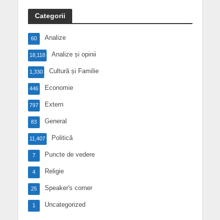
Categorii
Analize
60
Analize și opinii
18,118
Cultură și Familie
1,330
Economie
446
Extern
797
General
83
Politică
11,407
Puncte de vedere
7
Religie
4
Speaker's corner
25
Uncategorized
1