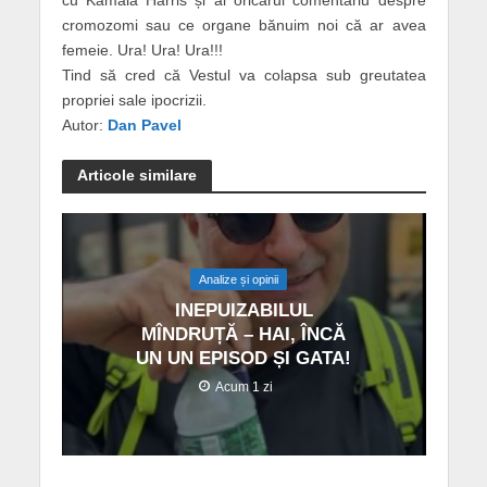
cu Kamala Harris și al oricărui comentariu despre
cromozomi sau ce organe bănuim noi că ar avea
femeie. Ura! Ura! Ura!!!
Tind să cred că Vestul va colapsa sub greutatea
propriei sale ipocrizii.
Autor:
Dan Pavel
Articole similare
Analize și opinii
INEPUIZABILUL
MÎNDRUȚĂ – HAI, ÎNCĂ
UN UN EPISOD ȘI GATA!
Acum 1 zi