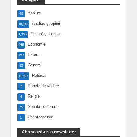
Analize
60
Analize și opinii
18,118
Cultură și Familie
1,330
Economie
446
Extern
797
General
83
Politică
11,407
Puncte de vedere
7
Religie
4
Speaker's corner
25
Uncategorized
1
Abonează-te la newsletter