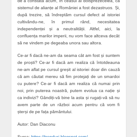
de a constata acum, în ceasul al doisprezecelea, că
sistemul de alianțe al României a fost dezastruos. Și,
după trezire, să îndreptăm cursul defect al istoriei
cultivându-ne, în primul rând, necesitatea
independenței și a neutralității. Altfel, aici, la
confluența marilor imperii, nu vom face altceva decât
să ne vindem pe degeaba unora sau altora.
Ce-ar fi dacă ne-am da seama cât am fost și suntem
de proști? Ce-ar fi dacă am realiza că întotdeauna
ne-am aflat pe cursul greșit al istoriei doar din cauză
că am căutat mereu să fim protejați de un smardoi
cu putere? Ce-ar fi dacă am realiza că numai prin
noi, prin puterea noastră, putem evolua ca nație și
ca indivizi? Gândiți-vă bine la asta și rugați-vă să nu
avem parte de un război acum pentru că vom fi
șterși de pe fața pământului.
Autor: Dan Diaconu
Sursa:
https://trenduri.blogspot.com/