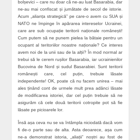
bolșevici – care nu doar că ne-au luat Basarabia, dar
ne-au mai confiscat și jumătate de secol de istorie.
Acum „alianța strategică” pe care-o avem cu SUA și
NATO ne împinge în apărarea intereselor Ucrainei,
care are sub ocupație teritorii naționale românești!
Cum putem să ne punem pielea la bătaie pentru un
ocupant al teritoriilor noastre naționale? Ce interes
avem noi de la unii sau de la alții? În mod normal ar
trebui să le cerem rușilor Basarabia, iar ucrainienilor
Bucovina de Nord și sudul Basarabiei. Sunt teritorii
românești care, cel puțin, trebuie lăsate
independente! OK, poate că nu facem unirea – mai
ales ținând cont de urmele mult prea adânci lăsate
de modificarea istoriei, dar cel puțin trebuie să ne
asigurăm că cele două teritorii cotropite pot să fie
lăsate pe picioarele lor.
Însă așa ceva nu se va întâmpla niciodată dacă vom
fi de-o parte sau de alta. Asta deoarece, așa cum
ne-a demonstrat istoria, „aliații” noștri au fost de