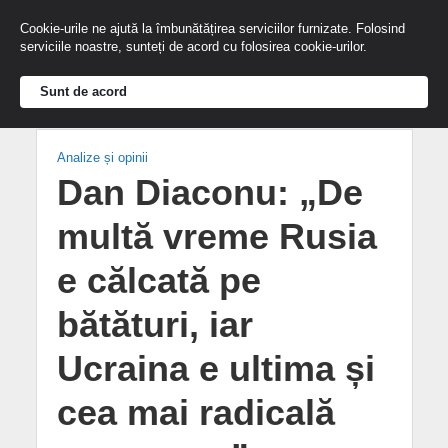
Cookie-urile ne ajută la îmbunătățirea serviciilor furnizate. Folosind
serviciile noastre, sunteți de acord cu folosirea cookie-urilor.
Sunt de acord
Analize și opinii
Dan Diaconu: „De
multă vreme Rusia
e călcată pe
bătături, iar
Ucraina e ultima și
cea mai radicală