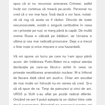
spus că ei nu recunosc anexarea Crimeei, astfel
încât vor continua să treacă pe-acolo. Personal nu
cred că o vor mai face. Însă dacă o vor face, notați-
vă vă rog că acela va fi război. Dincolo de toate
necunoscutele, există o singură certitudine în ceea
ce-i privește pe ruși: ei merg până la capăt. De multă
vreme Rusia e călcată pe bătături, iar Ucraina e
ultima și cea mai radicală provocare. Deja s-a trecut
o linie roșie și orice mișcare e una hazardată.
Vă voi spune un lucru pe care nu l-am spus până
acum: din întâlnirea Putin-Biden mi-a reținut atenția
declarația pe care-au făcut-o ambii în ceea ce
privește neutilizarea arsenalului nuclear. M-a înfiorat
de fiecare dată când am auzit-o. Chiar am ascultat
de mai multe ori întrucât nu-mi venea să cred. Și-o
să vă spun de ce. Timp de patruzeci și cinci de ani,
URSS și SUA s-au aflat pe poziții radical diferite.
Oricând ne-am fi putut aștepta la un război între cele
două superputeri. Niciodată pe parcursul acestor ani