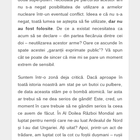
nu s-a negat posibilitatea de utilizare a armelor
nucleare într-un eventual conflict. Ideea e că nu s-a
negat, toată lumea se aștepta să fie utilizate,
dar nu
au fost folosite
. De ce a existat necesitatea ca
acum să se declare – din partea fiecăruia dintre cei
doi – neutilizarea acestor arme? Oare ce ascunde în
spate acestei „garanții exprimate public”? Vă spun
cât se poate de sincer că mie mi se pare un moment
extrem de sensibil.
Suntem într-o zonă deja critică. Dacă aproape în
toată istoria noastră am stat pe un butoi cu pulbere,
de data aceasta stăm pe o bombă atomică. Iar asta
ar trebui să ne dea serios de gândit! Este, cred, un
moment în care trebuie să ne gândim serios la ceea
ce avem de făcut. În Al Doilea Război Mondial am
luptat pentru nemții care ne-au luat Ardealul de Nord
și l-au dat Ungariei. Ați uitat? Apoi, printr-un act de
trădare, am luptat cot la cot cu foștii dușmani – rușii