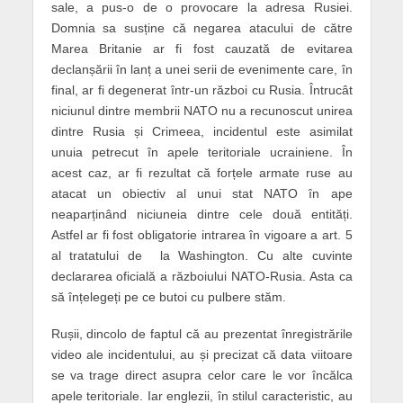
sale, a pus-o de o provocare la adresa Rusiei.
Domnia sa susține că negarea atacului de către
Marea Britanie ar fi fost cauzată de evitarea
declanșării în lanț a unei serii de evenimente care, în
final, ar fi degenerat într-un război cu Rusia. Întrucât
niciunul dintre membrii NATO nu a recunoscut unirea
dintre Rusia și Crimeea, incidentul este asimilat
unuia petrecut în apele teritoriale ucrainiene. În
acest caz, ar fi rezultat că forțele armate ruse au
atacat un obiectiv al unui stat NATO în ape
neaparținând niciuneia dintre cele două entități.
Astfel ar fi fost obligatorie intrarea în vigoare a art. 5
al tratatului de la Washington. Cu alte cuvinte
declararea oficială a războiului NATO-Rusia. Asta ca
să înțelegeți pe ce butoi cu pulbere stăm.
Rușii, dincolo de faptul că au prezentat înregistrările
video ale incidentului, au și precizat că data viitoare
se va trage direct asupra celor care le vor încălca
apele teritoriale. Iar englezii, în stilul caracteristic, au