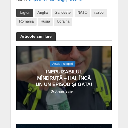
Tag-uri
Anglia
Gandeste
NATO
razboi
România
Rusia
Ucraina
Articole similare
Analize și opinii
INEPUIZABILUL
MÎNDRUȚĂ – HAI, ÎNCĂ
UN UN EPISOD ȘI GATA!
Acum 3 zile