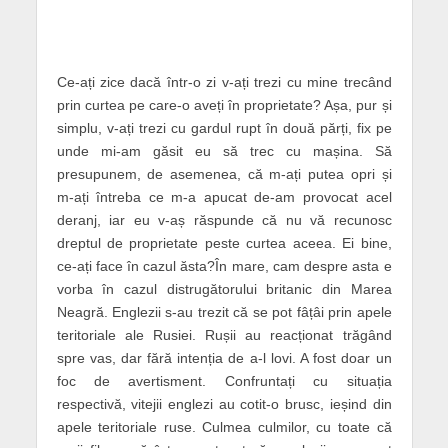
Ce-ați zice dacă într-o zi v-ați trezi cu mine trecând
prin curtea pe care-o aveți în proprietate? Așa, pur și
simplu, v-ați trezi cu gardul rupt în două părți, fix pe
unde mi-am găsit eu să trec cu mașina. Să
presupunem, de asemenea, că m-ați putea opri și
m-ați întreba ce m-a apucat de-am provocat acel
deranj, iar eu v-aș răspunde că nu vă recunosc
dreptul de proprietate peste curtea aceea. Ei bine,
ce-ați face în cazul ăsta?În mare, cam despre asta e
vorba în cazul distrugătorului britanic din Marea
Neagră. Englezii s-au trezit că se pot fâțâi prin apele
teritoriale ale Rusiei. Rușii au reacționat trăgând
spre vas, dar fără intenția de a-l lovi. A fost doar un
foc de avertisment. Confruntați cu situația
respectivă, vitejii englezi au cotit-o brusc, ieșind din
apele teritoriale ruse. Culmea culmilor, cu toate că