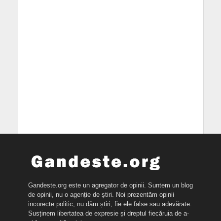
Gandeste.org este un agregator de opinii. Suntem un blog
de opinii, nu o agenție de știri. Noi prezentăm opinii
incorecte politic, nu dăm știri, fie ele false sau adevărate.
Susținem libertatea de expresie și dreptul fiecăruia de a-