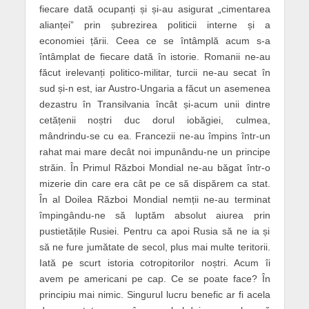
fiecare dată ocupanți și și-au asigurat „cimentarea
alianței” prin șubrezirea politicii interne și a
economiei țării. Ceea ce se întâmplă acum s-a
întâmplat de fiecare dată în istorie. Romanii ne-au
făcut irelevanți politico-militar, turcii ne-au secat în
sud și-n est, iar Austro-Ungaria a făcut un asemenea
dezastru în Transilvania încât și-acum unii dintre
cetățenii noștri duc dorul iobăgiei, culmea,
mândrindu-se cu ea. Francezii ne-au împins într-un
rahat mai mare decât noi impunându-ne un principe
străin. În Primul Război Mondial ne-au băgat într-o
mizerie din care era cât pe ce să dispărem ca stat.
În al Doilea Război Mondial nemții ne-au terminat
împingându-ne să luptăm absolut aiurea prin
pustietățile Rusiei. Pentru ca apoi Rusia să ne ia și
să ne fure jumătate de secol, plus mai multe teritorii.
Iată pe scurt istoria cotropitorilor noștri. Acum îi
avem pe americani pe cap. Ce se poate face? În
principiu mai nimic. Singurul lucru benefic ar fi acela