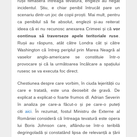
rușii filmaseră întreaga tevatură, englezii au negat
incidentul. Știu, e chiar penibil întrucât pare un
scenariu dintr-un joc de copii proști. Mai mult, pentru
ca penibilul să fie absolut, englezii și-au reiterat
ideea că ei nu recunosc anexarea Crimeei și că
vor
continua să traverseze apele teritoriale ruse
.
Rușii au răspuns, atât către Londra cât și către
Washington că întreg periplul prin Marea Neagră al
vaselor anglo-americane se constituie într-o
provocare și că la următoarea încălcare a spațiului
rusesc se va executa foc direct.
Chestiunea despre care vorbim, în ciuda lejerității cu
care e tratată, este una deosebit de gravă. De
explicat a explicat-o foarte frumos dl. Adrian Severin
în analiza pe care-a făcut-o și pe care-o puteți
citi
aici
. În rezumat, fostul Ministru de Externe al
României consideră că întreaga tevatură este opera
lui Boris Johnson care, aflându-se într-o teribilă
degringoladă și constatând lipsa de relevanță a țării