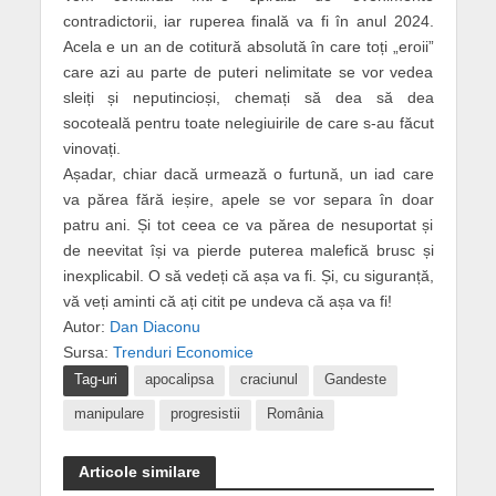
contradictorii, iar ruperea finală va fi în anul 2024.
Acela e un an de cotitură absolută în care toți „eroii”
care azi au parte de puteri nelimitate se vor vedea
sleiți și neputincioși, chemați să dea să dea
socoteală pentru toate nelegiuirile de care s-au făcut
vinovați.
Așadar, chiar dacă urmează o furtună, un iad care
va părea fără ieșire, apele se vor separa în doar
patru ani. Și tot ceea ce va părea de nesuportat și
de neevitat își va pierde puterea malefică brusc și
inexplicabil. O să vedeți că așa va fi. Și, cu siguranță,
vă veți aminti că ați citit pe undeva că așa va fi!
Autor:
Dan Diaconu
Sursa:
Trenduri Economice
Tag-uri
apocalipsa
craciunul
Gandeste
manipulare
progresistii
România
Articole similare