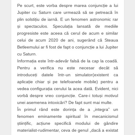
Pe scurt, este vorba despre marea conjuncție a lui
Jupiter cu Saturn care urmează să se petreacă în
plin solstițiu de iarnă. E un fenomen astronomic rar
și spectaculos. Speculația lansată de mediile
progresiste este aceea că cerul de acum e similar
celui de acum 2020 de ani, sugerând că Steaua
Betleemului ar fi fost de fapt o conjuncție a lui Jupiter
cu Saturn.
Informația este într-adevăr falsă de la cap la coadă.
Pentru a verifica nu este necesar decât să
introduceți datele într-un simulator(existent ca
aplicație chiar și pe telefoanele mobile) pentru a
vedea configurația cerului la acea dată. Evident, nici
vorbă despre vreo conjuncție. Care-i totuși motivul
unei asemenea intoxicări? De fapt sunt mai multe.
În primul rând este dorința de a „integra” un
fenomen eminamente spiritual în mecanicismul
științific, acțiune specifică modului de gândire
materialist-rudimentar, ceva de genul „dacă a existat