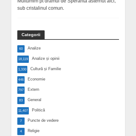
Multumim pt dramul de Speranta asternut aici,
sub cristalinul comun.
Categorii
Analize
60
Analize și opinii
18,119
Cultură și Familie
1,330
Economie
446
Extern
797
General
83
Politică
11,407
Puncte de vedere
7
Religie
4