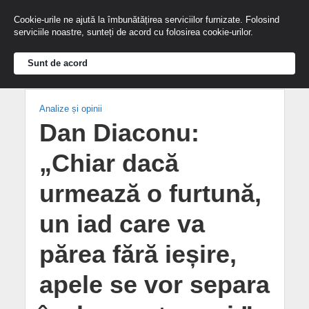
Cookie-urile ne ajută la îmbunătățirea serviciilor furnizate. Folosind
serviciile noastre, sunteți de acord cu folosirea cookie-urilor.
Sunt de acord
Analize și opinii
Dan Diaconu:
„Chiar dacă
urmează o furtună,
un iad care va
părea fără ieșire,
apele se vor separa