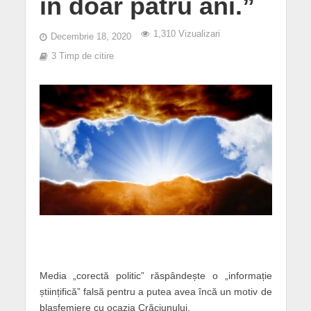
în doar patru ani.”
1,310 Vizualizari
Decembrie 18, 2020
3 Timp de citire
Media „corectă politic” răspândește o „informație
științifică” falsă pentru a putea avea încă un motiv de
blasfemiere cu ocazia Crăciunului.