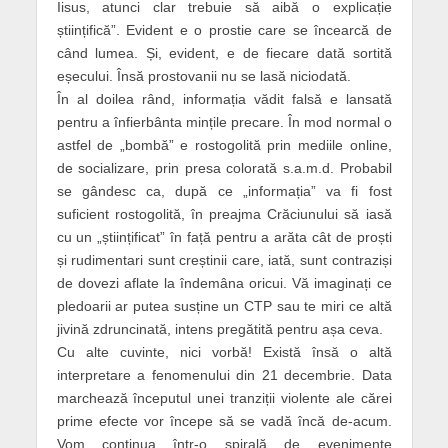
Iisus, atunci clar trebuie să aibă o explicație
științifică”. Evident e o prostie care se încearcă de
când lumea. Și, evident, e de fiecare dată sortită
eșecului. Însă prostovanii nu se lasă niciodată.
În al doilea rând, informația vădit falsă e lansată
pentru a înfierbânta mințile precare. În mod normal o
astfel de „bombă” e rostogolită prin mediile online,
de socializare, prin presa colorată s.a.m.d. Probabil
se gândesc ca, după ce „informația” va fi fost
suficient rostogolită, în preajma Crăciunului să iasă
cu un „științificat” în față pentru a arăta cât de proști
și rudimentari sunt creștinii care, iată, sunt contraziși
de dovezi aflate la îndemâna oricui. Vă imaginați ce
pledoarii ar putea susține un CTP sau te miri ce altă
jivină zdruncinată, intens pregătită pentru așa ceva.
Cu alte cuvinte, nici vorbă! Există însă o altă
interpretare a fenomenului din 21 decembrie. Data
marchează începutul unei tranziții violente ale cărei
prime efecte vor începe să se vadă încă de-acum.
Vom continua într-o spirală de evenimente